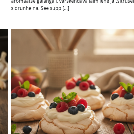
aromaatse galangali, värskendava laimilehe ja tsitrusel
sidrunheina. See supp […]