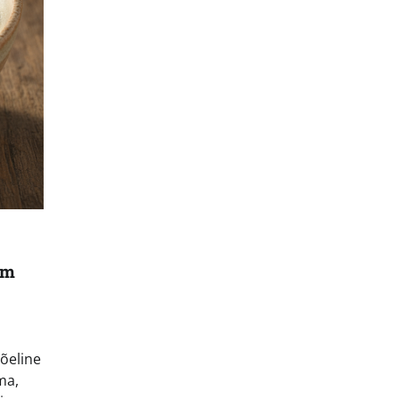
om
õeline
ma,