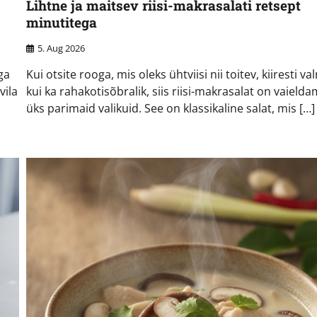
Lihtne ja maitsev riisi-makrasalati retsept
minutitega
5. Aug 2026
ga
Kui otsite rooga, mis oleks ühtviisi nii toitev, kiiresti va
vila
kui ka rahakotisõbralik, siis riisi-makrasalat on vaielda
üks parimaid valikuid. See on klassikaline salat, mis […]