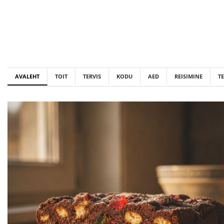
Skip
to
content
AVALEHT
TOIT
TERVIS
KODU
AED
REISIMINE
T