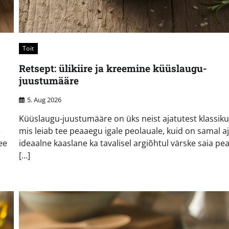
Toit
Retsept: ülikiire ja kreemine küüslaugu-
juustumääre
5. Aug 2026
Küüslaugu-juustumääre on üks neist ajatutest klassiku
e
mis leiab tee peaaegu igale peolauale, kuid on samal aj
ee
ideaalne kaaslane ka tavalisel argiõhtul värske saia peal
[…]