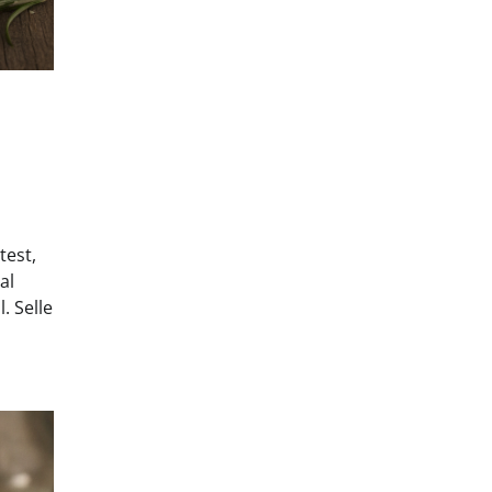
test,
al
. Selle