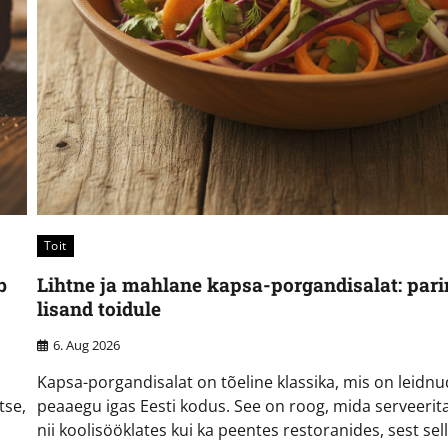
Toit
b
Lihtne ja mahlane kapsa-porgandisalat: par
lisand toidule
6. Aug 2026
Kapsa-porgandisalat on tõeline klassika, mis on leidn
tse,
peaaegu igas Eesti kodus. See on roog, mida serveerit
nii koolisööklates kui ka peentes restoranides, sest sell