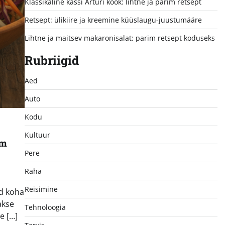
Klassikaline kassi Arturi kook: lihtne ja parim retsept
Retsept: ülikiire ja kreemine küüslaugu-juustumääre
Lihtne ja maitsev makaronisalat: parim retsept koduseks
Rubriigid
Aed
Auto
Kodu
Kultuur
im
Pere
Raha
Reisimine
ud koha
akse
Tehnoloogia
e […]