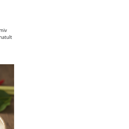
lmiv
matult