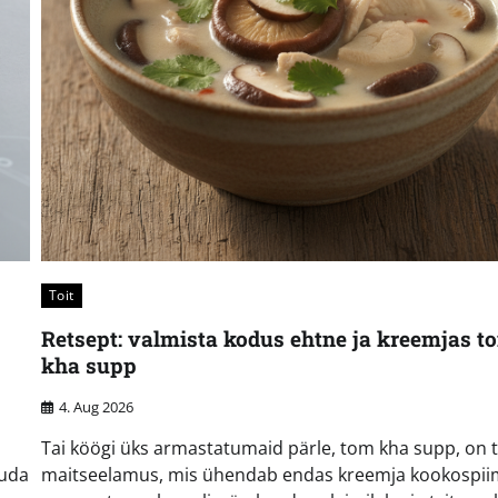
Toit
Retsept: valmista kodus ehtne ja kreemjas t
kha supp
4. Aug 2026
Tai köögi üks armastatumaid pärle, tom kha supp, on t
duda
maitseelamus, mis ühendab endas kreemja kookospii