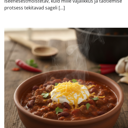
iseenesestmõistetav, kuid mille vajalikkus ja taotlemise
protsess tekitavad sageli […]