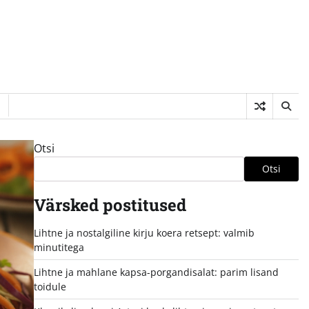
Otsi
Otsi
Värsked postitused
Lihtne ja nostalgiline kirju koera retsept: valmib
minutitega
Lihtne ja mahlane kapsa-porgandisalat: parim lisand
toidule