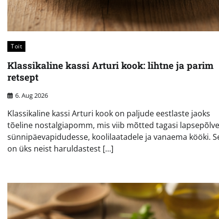
Toit
Klassikaline kassi Arturi kook: lihtne ja parim
retsept
6. Aug 2026
Klassikaline kassi Arturi kook on paljude eestlaste jaoks
tõeline nostalgiapomm, mis viib mõtted tagasi lapsepõlv
sünnipäevapidudesse, koolilaatadele ja vanaema kööki. S
on üks neist haruldastest […]