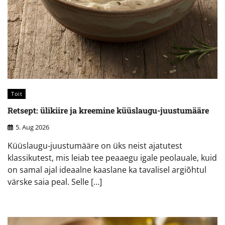
Toit
Retsept: ülikiire ja kreemine küüslaugu-juustumääre
5. Aug 2026
Küüslaugu-juustumääre on üks neist ajatutest
klassikutest, mis leiab tee peaaegu igale peolauale, kuid
on samal ajal ideaalne kaaslane ka tavalisel argiõhtul
värske saia peal. Selle […]