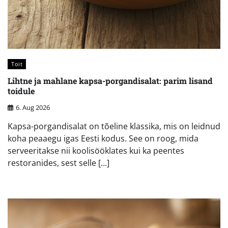
Toit
Lihtne ja mahlane kapsa-porgandisalat: parim lisand
toidule
6. Aug 2026
Kapsa-porgandisalat on tõeline klassika, mis on leidnud
koha peaaegu igas Eesti kodus. See on roog, mida
serveeritakse nii koolisööklates kui ka peentes
restoranides, sest selle […]