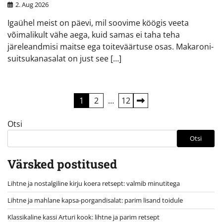
2. Aug 2026
Igaühel meist on päevi, mil soovime köögis veeta
võimalikult vähe aega, kuid samas ei taha teha
järeleandmisi maitse ega toiteväärtuse osas. Makaroni-
suitsukanasalat on just see […]
Postituste
1
2
…
12
leheküljendus
Otsi
Otsi
Värsked postitused
Lihtne ja nostalgiline kirju koera retsept: valmib minutitega
Lihtne ja mahlane kapsa-porgandisalat: parim lisand toidule
Klassikaline kassi Arturi kook: lihtne ja parim retsept