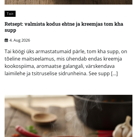
Toit
Retsept: valmista kodus ehtne ja kreemjas tom kha
supp
4. Aug 2026
Tai köögi üks armastatumaid pärle, tom kha supp, on
tõeline maitseelamus, mis ühendab endas kreemja
kookospiima, aromaatse galangali, värskendava
laimilehe ja tsitruselise sidrunheina. See supp […]