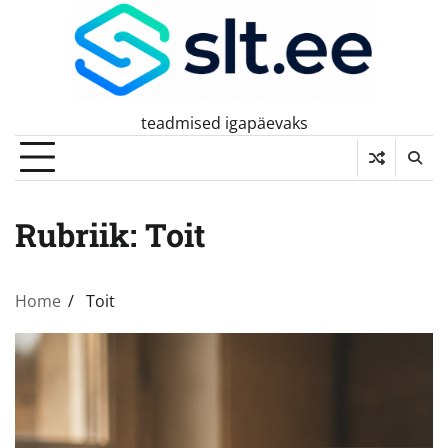
Skip
to
content
teadmised igapäevaks
Rubriik:
Toit
Home
Toit