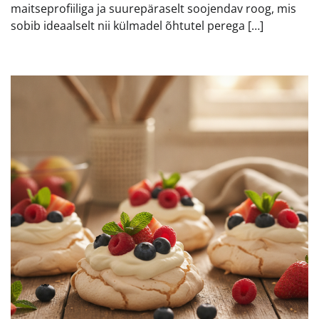
maitseprofiiliga ja suurepäraselt soojendav roog, mis
sobib ideaalselt nii külmadel õhtutel perega […]