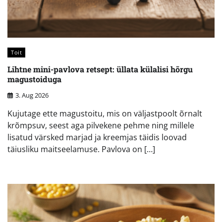
Toit
Lihtne mini-pavlova retsept: üllata külalisi hõrgu
magustoiduga
3. Aug 2026
Kujutage ette magustoitu, mis on väljastpoolt õrnalt
krõmpsuv, seest aga pilvekene pehme ning millele
lisatud värsked marjad ja kreemjas täidis loovad
täiusliku maitseelamuse. Pavlova on […]