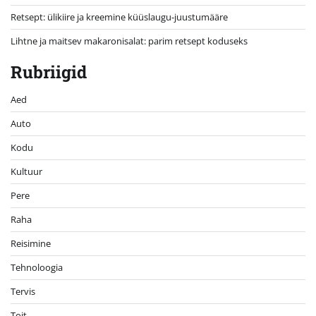
Retsept: ülikiire ja kreemine küüslaugu-juustumääre
Lihtne ja maitsev makaronisalat: parim retsept koduseks
Rubriigid
Aed
Auto
Kodu
Kultuur
Pere
Raha
Reisimine
Tehnoloogia
Tervis
Toit