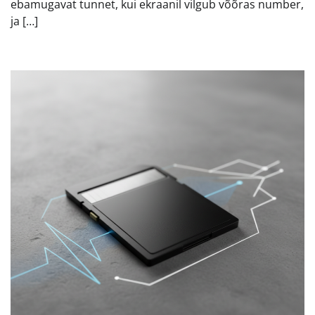
ebamugavat tunnet, kui ekraanil vilgub võõras number,
ja […]