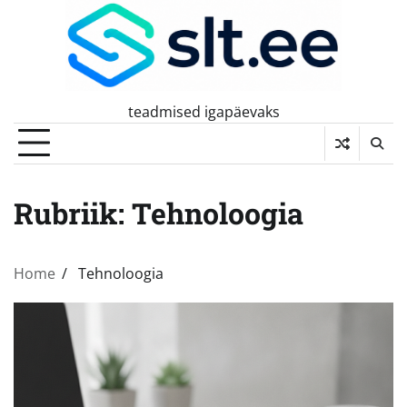
Skip
to
content
teadmised igapäevaks
Rubriik:
Tehnoloogia
Home
Tehnoloogia