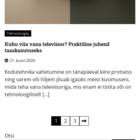
Tehnoloogia
Kuhu viia vana televiisor? Praktiline juhend
taaskasutuseks
21. Juuni 2026
Kodutehnika vahetumine on tänapäeval kiire protsess
ning varem või hiljem jõuab igaüks meist küsimuseni,
mida teha vana televiisoriga, mis enam ei tööta või on
tehnoloogiliselt […]
Postituste
1
2
3
leheküljendus
Otsi