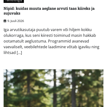
Tehnoloogia
Nipid: kuidas muuta aeglane arvuti taas kiireks ja
sujuvaks
9. Juuli 2026
Iga arvutikasutaja puutub varem või hiljem kokku
olukorraga, kus seni kiiresti toiminud masin hakkab
ootamatult aeglustuma. Programmid avanevad
vaevaliselt, veebilehtede laadimine võtab igaviku ning
lihtsad […]