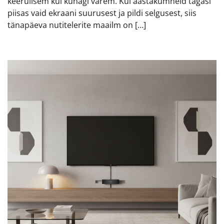
keerulisem kui kunagi varem. Kui aastakümneid tagasi
piisas vaid ekraani suurusest ja pildi selgusest, siis
tänapäeva nutitelerite maailm on […]