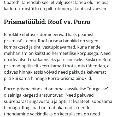
Coated”, tähendab see, et valgusest läheb oluline osa
kaduma, mistõttu on pilt tuhmim ja kontrastivaesem.
Prismatüübid: Roof vs. Porro
Binoklite ehituses domineerivad kaks peamist
prismasüsteemi. Roof-prisma binoklid on sirged,
kompaktsed ja tihti vastupidavamad, kuna nende
mehhanism on kaitstud hermeetilise korpusega. Need
on ideaalsed matkamiseks ja reisimiseks. Siiski on Roof-
prismad optiliselt keerukamad toota, mis tähendab, et
odavas hinnaklassis võivad need pakkuda kehvemat
pilti kui sama hinnaga Porro-prisma binoklid.
Porro-prisma binoklid on oma klassikalise “nurgelise”
disainiga kergesti äratuntavad. Need pakuvad
suurepärast sügavustaju ja optilist kvaliteeti soodsama
hinnaga. Kuigi nad on mahukamad ja nende
tihendamine veekindlaks on keerulisem, on need