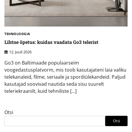
TEHNOLOOGIA
Lihtne õpetus: kuidas vaadata Go3 telerist
12. Juuli 2026
Go3 on Baltimaade populaarseim
voogedastusplatvorm, mis toob kasutajateni laia valiku
telekanaleid, filme, seriaale ja spordiülekandeid. Paljud
kasutajad soovivad nautida seda sisu suurelt
teleriekraanilt, kuid tehniliste […]
Otsi
Otsi