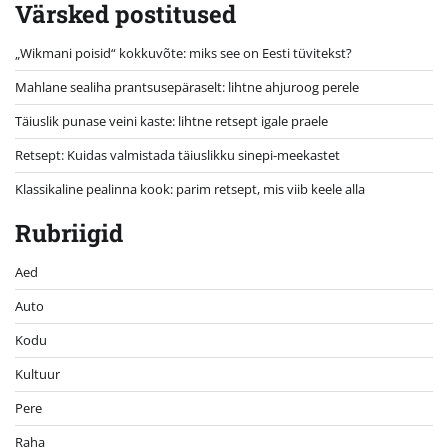
Värsked postitused
„Wikmani poisid“ kokkuvõte: miks see on Eesti tüvitekst?
Mahlane sealiha prantsusepäraselt: lihtne ahjuroog perele
Täiuslik punase veini kaste: lihtne retsept igale praele
Retsept: Kuidas valmistada täiuslikku sinepi-meekastet
Klassikaline pealinna kook: parim retsept, mis viib keele alla
Rubriigid
Aed
Auto
Kodu
Kultuur
Pere
Raha