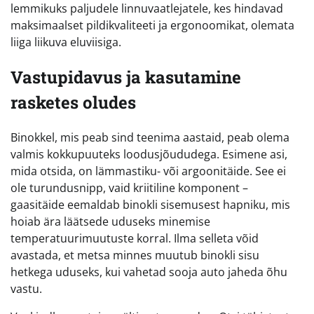
lemmikuks paljudele linnuvaatlejatele, kes hindavad
maksimaalset pildikvaliteeti ja ergonoomikat, olemata
liiga liikuva eluviisiga.
Vastupidavus ja kasutamine
rasketes oludes
Binokkel, mis peab sind teenima aastaid, peab olema
valmis kokkupuuteks loodusjõududega. Esimene asi,
mida otsida, on lämmastiku- või argoonitäide. See ei
ole turundusnipp, vaid kriitiline komponent –
gaasitäide eemaldab binokli sisemusest hapniku, mis
hoiab ära läätsede uduseks minemise
temperatuurimuutuste korral. Ilma selleta võid
avastada, et metsa minnes muutub binokli sisu
hetkega uduseks, kui vahetad sooja auto jaheda õhu
vastu.