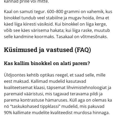
kannad prille või mitte.
Kaal on samuti tegur. 600–800 grammi on vahemik, kus
binokkel tundub veel stabiilne ja mugav hoida, ilma et
käed liiga kiiresti väsiksid. Kui binokkel on liiga kerge,
võib see käes värisema hakata; kui liiga raske, muutub
selle kandmine koormaks. Tasakaal on võtmesõnaks.
Küsimused ja vastused (FAQ)
Kas kallim binokkel on alati parem?
Üldjoontes kehtib optikas reegel, et saad selle, mille
eest maksad. Kallimad mudelid kasutavad
kvaliteetsemat klaasi, täpsemat lihvimistehnoloogiat ja
paremaid vääristusi, mis tagavad teravama pildi ja
parema kontrastuse hämaruses. Küll aga on olemas ka
nö “taskukohased tippklassi” mudelid, mis pakuvad
90% kallimate mudelite kvaliteedist murdosa hinnaga.