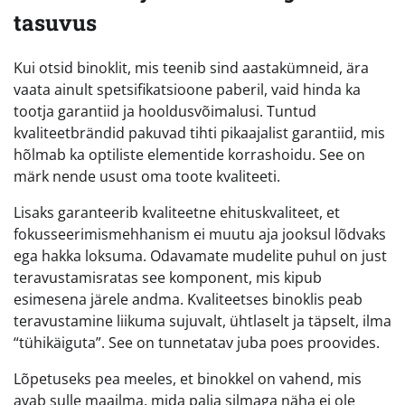
tasuvus
Kui otsid binoklit, mis teenib sind aastakümneid, ära
vaata ainult spetsifikatsioone paberil, vaid hinda ka
tootja garantiid ja hooldusvõimalusi. Tuntud
kvaliteetbrändid pakuvad tihti pikaajalist garantiid, mis
hõlmab ka optiliste elementide korrashoidu. See on
märk nende usust oma toote kvaliteeti.
Lisaks garanteerib kvaliteetne ehituskvaliteet, et
fokusseerimismehhanism ei muutu aja jooksul lõdvaks
ega hakka loksuma. Odavamate mudelite puhul on just
teravustamisratas see komponent, mis kipub
esimesena järele andma. Kvaliteetses binoklis peab
teravustamine liikuma sujuvalt, ühtlaselt ja täpselt, ilma
“tühikäiguta”. See on tunnetatav juba poes proovides.
Lõpetuseks pea meeles, et binokkel on vahend, mis
avab sulle maailma, mida palja silmaga näha ei ole