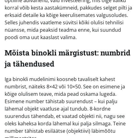
optiline abivahend, vaid investeering, mis õige valiku
korral võib kesta aastakümneid, pakkudes selget pilti ja
erksaid detaile ka kõige keerulisemates valgusoludes.
Selles juhendis vaatleme süvitsi kõiki olulisi tehnilisi
nüansse, mida peaksid teadma enne, kui suundud
poodi oma uut kaaslast valima.
Mõista binokli märgistust: numbrid
ja tähendused
Iga binokli mudelinimi koosneb tavaliselt kahest
numbrist, näiteks 8×42 või 10×50. See on esimene ja
kõige olulisem teave, mida pead oskama lugeda.
Esimene number tähistab suurendust – kui palju
lähemal objekt vaatluse ajal tundub. 8-kordne
suurendus tähendab, et vaatad objekti nii, nagu see
oleks kaheksa korda lähemal kui palja silmaga. Teine
number tähistab esiläätse (objektiivi) läbimõõtu