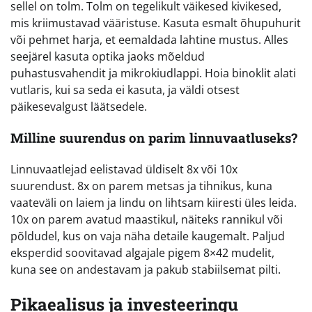
sellel on tolm. Tolm on tegelikult väikesed kivikesed,
mis kriimustavad vääristuse. Kasuta esmalt õhupuhurit
või pehmet harja, et eemaldada lahtine mustus. Alles
seejärel kasuta optika jaoks mõeldud
puhastusvahendit ja mikrokiudlappi. Hoia binoklit alati
vutlaris, kui sa seda ei kasuta, ja väldi otsest
päikesevalgust läätsedele.
Milline suurendus on parim linnuvaatluseks?
Linnuvaatlejad eelistavad üldiselt 8x või 10x
suurendust. 8x on parem metsas ja tihnikus, kuna
vaateväli on laiem ja lindu on lihtsam kiiresti üles leida.
10x on parem avatud maastikul, näiteks rannikul või
põldudel, kus on vaja näha detaile kaugemalt. Paljud
eksperdid soovitavad algajale pigem 8×42 mudelit,
kuna see on andestavam ja pakub stabiilsemat pilti.
Pikaealisus ja investeeringu