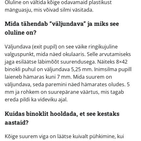
Oluline on vältida kõige odavamaid plastikust
mänguasju, mis võivad silmi väsitada.
Mida tähendab “väljundava” ja miks see
oluline on?
Väljundava (exit pupil) on see väike ringikujuline
valguspunkt, mida näed okulaaris. Selle arvutamiseks
jaga esiläätse läbimõõt suurendusega. Näiteks 8×42
binokli puhul on väljundava 5,25 mm. Inimsilma pupill
laieneb hämaras kuni 7 mm. Mida suurem on
väljundava, seda paremini näed hämarates oludes. 5
mm ja rohkem on suurepärane väärtus, mis tagab
ereda pildi ka videviku ajal.
Kuidas binoklit hooldada, et see kestaks
aastaid?
Kõige suurem viga on läätse kuivalt pühkimine, kui