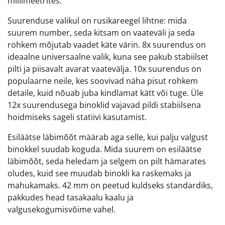
millimeetrites.
Suurenduse valikul on rusikareegel lihtne: mida
suurem number, seda kitsam on vaateväli ja seda
rohkem mõjutab vaadet käte värin. 8x suurendus on
ideaalne universaalne valik, kuna see pakub stabiilset
pilti ja piisavalt avarat vaatevälja. 10x suurendus on
populaarne neile, kes soovivad näha pisut rohkem
detaile, kuid nõuab juba kindlamat kätt või tuge. Üle
12x suurendusega binoklid vajavad pildi stabiilsena
hoidmiseks sageli statiivi kasutamist.
Esiläätse läbimõõt määrab aga selle, kui palju valgust
binokkel suudab koguda. Mida suurem on esiläätse
läbimõõt, seda heledam ja selgem on pilt hämarates
oludes, kuid see muudab binokli ka raskemaks ja
mahukamaks. 42 mm on peetud kuldseks standardiks,
pakkudes head tasakaalu kaalu ja
valgusekogumisvõime vahel.