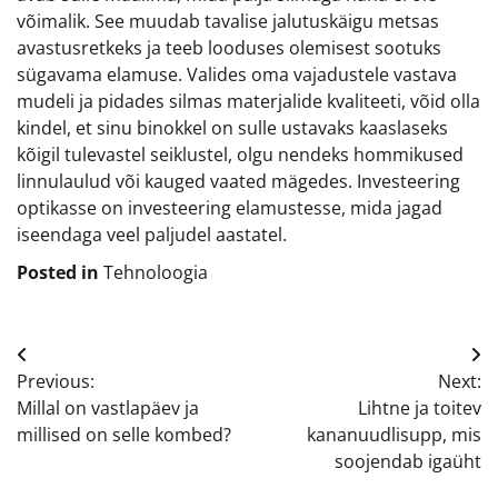
võimalik. See muudab tavalise jalutuskäigu metsas
avastusretkeks ja teeb looduses olemisest sootuks
sügavama elamuse. Valides oma vajadustele vastava
mudeli ja pidades silmas materjalide kvaliteeti, võid olla
kindel, et sinu binokkel on sulle ustavaks kaaslaseks
kõigil tulevastel seiklustel, olgu nendeks hommikused
linnulaulud või kauged vaated mägedes. Investeering
optikasse on investeering elamustesse, mida jagad
iseendaga veel paljudel aastatel.
Posted in
Tehnoloogia
Navigeerimine
Previous:
Next:
Millal on vastlapäev ja
Lihtne ja toitev
millised on selle kombed?
kananuudlisupp, mis
soojendab igaüht