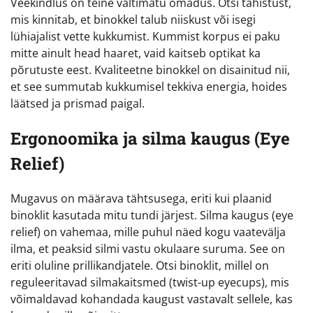
Veekindlus on teine vältimatu omadus. Otsi tähistust,
mis kinnitab, et binokkel talub niiskust või isegi
lühiajalist vette kukkumist. Kummist korpus ei paku
mitte ainult head haaret, vaid kaitseb optikat ka
põrutuste eest. Kvaliteetne binokkel on disainitud nii,
et see summutab kukkumisel tekkiva energia, hoides
läätsed ja prismad paigal.
Ergonoomika ja silma kaugus (Eye
Relief)
Mugavus on määrava tähtsusega, eriti kui plaanid
binoklit kasutada mitu tundi järjest. Silma kaugus (eye
relief) on vahemaa, mille puhul näed kogu vaatevälja
ilma, et peaksid silmi vastu okulaare suruma. See on
eriti oluline prillikandjatele. Otsi binoklit, millel on
reguleeritavad silmakaitsmed (twist-up eyecups), mis
võimaldavad kohandada kaugust vastavalt sellele, kas