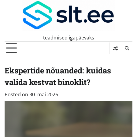
Skip
to
content
teadmised igapäevaks
Ekspertide nõuanded: kuidas
valida kestvat binoklit?
Posted on
30. mai 2026