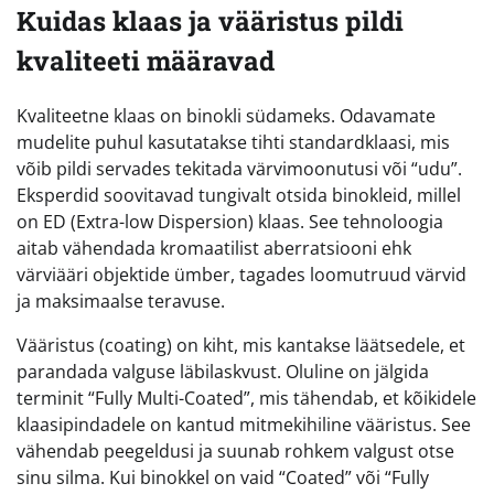
Kuidas klaas ja vääristus pildi
kvaliteeti määravad
Kvaliteetne klaas on binokli südameks. Odavamate
mudelite puhul kasutatakse tihti standardklaasi, mis
võib pildi servades tekitada värvimoonutusi või “udu”.
Eksperdid soovitavad tungivalt otsida binokleid, millel
on ED (Extra-low Dispersion) klaas. See tehnoloogia
aitab vähendada kromaatilist aberratsiooni ehk
värviääri objektide ümber, tagades loomutruud värvid
ja maksimaalse teravuse.
Vääristus (coating) on kiht, mis kantakse läätsedele, et
parandada valguse läbilaskvust. Oluline on jälgida
terminit “Fully Multi-Coated”, mis tähendab, et kõikidele
klaasipindadele on kantud mitmekihiline vääristus. See
vähendab peegeldusi ja suunab rohkem valgust otse
sinu silma. Kui binokkel on vaid “Coated” või “Fully