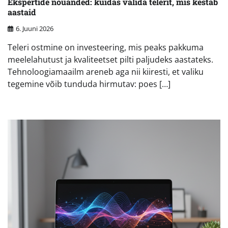
Ekspertide nõuanded: kuidas valida telerit, mis kestab
aastaid
6. Juuni 2026
Teleri ostmine on investeering, mis peaks pakkuma
meelelahutust ja kvaliteetset pilti paljudeks aastateks.
Tehnoloogiamaailm areneb aga nii kiiresti, et valiku
tegemine võib tunduda hirmutav: poes […]