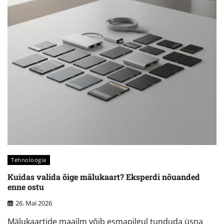
Tehnoloogia
Kuidas valida õige mälukaart? Eksperdi nõuanded
enne ostu
26. Mai 2026
Mälukaartide maailm võib esmapilgul tunduda üsna