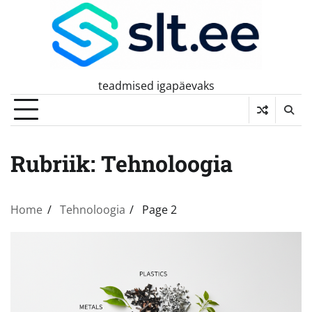
Skip
to
content
teadmised igapäevaks
Rubriik:
Tehnoloogia
Home
Tehnoloogia
Page 2