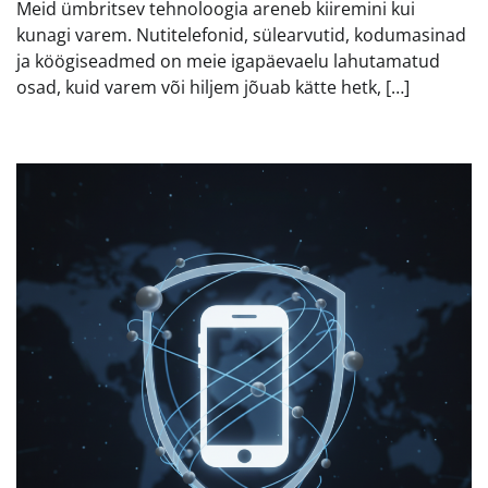
Meid ümbritsev tehnoloogia areneb kiiremini kui
kunagi varem. Nutitelefonid, sülearvutid, kodumasinad
ja köögiseadmed on meie igapäevaelu lahutamatud
osad, kuid varem või hiljem jõuab kätte hetk, […]