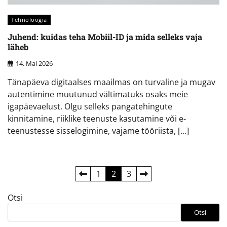
Tehnoloogia
Juhend: kuidas teha Mobiil-ID ja mida selleks vaja
läheb
14. Mai 2026
Tänapäeva digitaalses maailmas on turvaline ja mugav
autentimine muutunud vältimatuks osaks meie
igapäevaelust. Olgu selleks pangatehingute
kinnitamine, riiklike teenuste kasutamine või e-
teenustesse sisselogimine, vajame tööriista, […]
Postituste
1
2
3
leheküljendus
Otsi
Otsi