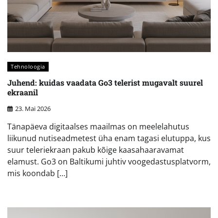
Tehnoloogia
Juhend: kuidas vaadata Go3 telerist mugavalt suurel
ekraanil
23. Mai 2026
Tänapäeva digitaalses maailmas on meelelahutus
liikunud nutiseadmetest üha enam tagasi elutuppa, kus
suur teleriekraan pakub kõige kaasahaaravamat
elamust. Go3 on Baltikumi juhtiv voogedastusplatvorm,
mis koondab […]