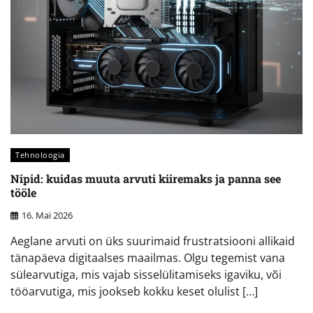
Tehnoloogia
Nipid: kuidas muuta arvuti kiiremaks ja panna see
tööle
16. Mai 2026
Aeglane arvuti on üks suurimaid frustratsiooni allikaid
tänapäeva digitaalses maailmas. Olgu tegemist vana
sülearvutiga, mis vajab sisselülitamiseks igaviku, või
tööarvutiga, mis jookseb kokku keset olulist […]