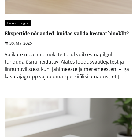
Tehnoloogia
Ekspertide nõuanded: kuidas valida kestvat binoklit?
30. Mai 2026
Valikute maailm binoklite turul võib esmapilgul
tunduda üsna heidutav. Alates loodusvaatlejatest ja
linnuhuvilistest kuni jahimeeste ja meremeesteni – iga
kasutajagrupp vajab oma spetsiifilisi omadusi, et […]