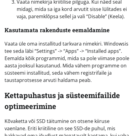
Vaata nimekirja kriitilise pilguga. Kui näed seal
midagi, mida sa iga kord arvutit sisse lülitades ei
vaja, paremklõpsa sellel ja vali “Disable” (Keela).
Kasutamata rakenduste eemaldamine
Vaata üle oma installitud tarkvara nimekiri. Windowsis
tee seda läbi “Settings” -> “Apps” -> “Installed apps”.
Eemalda kõik programmid, mida sa pole viimase poole
aasta jooksul kasutanud. Mida vähem programme on
süsteemi installitud, seda vähem registrifaile ja
taustaprotsesse arvuti haldama peab.
Kettapuhastus ja süsteemifailide
optimeerimine
Kõvaketta või SSD täitumine on otsene kiiruse
vaenlane. Eriti kriitiline on see SSD-de puhul, mis
hakkavad oma jõudlust märgatavalt kaotama, kui vaba