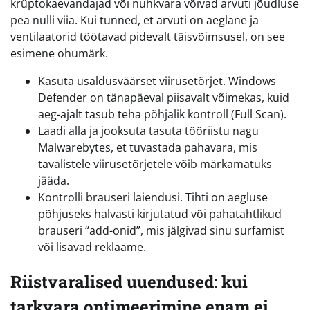
krüptokaevandajad või nuhkvara võivad arvuti jõudluse
pea nulli viia. Kui tunned, et arvuti on aeglane ja
ventilaatorid töötavad pidevalt täisvõimsusel, on see
esimene ohumärk.
Kasuta usaldusväärset viirusetõrjet. Windows
Defender on tänapäeval piisavalt võimekas, kuid
aeg-ajalt tasub teha põhjalik kontroll (Full Scan).
Laadi alla ja jooksuta tasuta tööriistu nagu
Malwarebytes, et tuvastada pahavara, mis
tavalistele viirusetõrjetele võib märkamatuks
jääda.
Kontrolli brauseri laiendusi. Tihti on aegluse
põhjuseks halvasti kirjutatud või pahatahtlikud
brauseri “add-onid”, mis jälgivad sinu surfamist
või lisavad reklaame.
Riistvaralised uuendused: kui
tarkvara optimeerimine enam ei