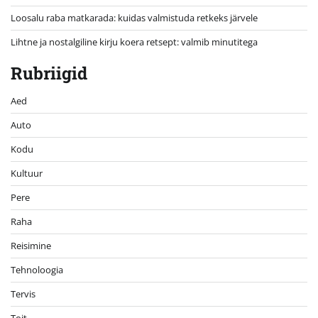
Loosalu raba matkarada: kuidas valmistuda retkeks järvele
Lihtne ja nostalgiline kirju koera retsept: valmib minutitega
Rubriigid
Aed
Auto
Kodu
Kultuur
Pere
Raha
Reisimine
Tehnoloogia
Tervis
Toit