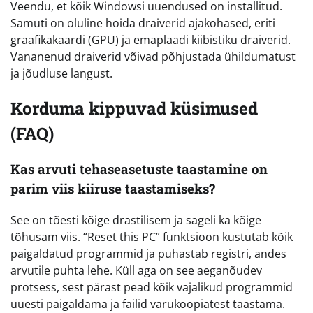
Veendu, et kõik Windowsi uuendused on installitud.
Samuti on oluline hoida draiverid ajakohased, eriti
graafikakaardi (GPU) ja emaplaadi kiibistiku draiverid.
Vananenud draiverid võivad põhjustada ühildumatust
ja jõudluse langust.
Korduma kippuvad küsimused
(FAQ)
Kas arvuti tehaseasetuste taastamine on
parim viis kiiruse taastamiseks?
See on tõesti kõige drastilisem ja sageli ka kõige
tõhusam viis. “Reset this PC” funktsioon kustutab kõik
paigaldatud programmid ja puhastab registri, andes
arvutile puhta lehe. Küll aga on see aeganõudev
protsess, sest pärast pead kõik vajalikud programmid
uuesti paigaldama ja failid varukoopiatest taastama.