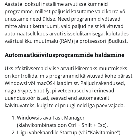
Aastate jooksul installime arvutisse kümneid
programme, millest paljusid kasutame vaid korra või
unustame need üldse. Need programmid võtavad
mitte ainult kettaruumi, vaid paljud neist käivituvad
automaatselt koos arvuti sisselülitamisega, kulutades
väärtuslikku muutmälu (RAM) ja protsessori jõudlust.
Automaatkäivitusprogrammide haldamine
Üks efektiivsemaid viise arvuti kiiremaks muutmiseks
on kontrollida, mis programmid käivituvad kohe pärast
Windowsi või macOS-i laadimist. Paljud rakendused,
nagu Skype, Spotify, pilveteenused või erinevad
uuendustööriistad, seavad end automaatselt
käivituvateks, kuigi te ei pruugi neid iga päev vajada.
Windowsis ava Task Manager
(klahvikombinatsioon Ctrl + Shift + Esc).
Liigu vahekaardile Startup (või “Käivitamine”).