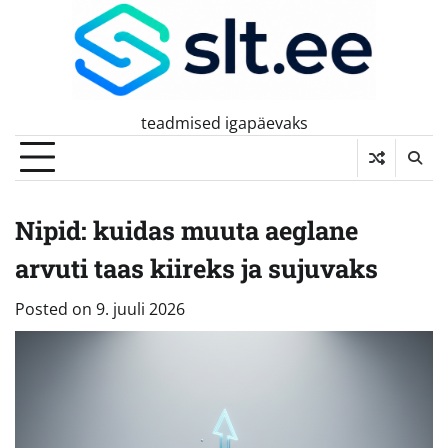
Skip
to
content
teadmised igapäevaks
Nipid: kuidas muuta aeglane
arvuti taas kiireks ja sujuvaks
Posted on
9. juuli 2026