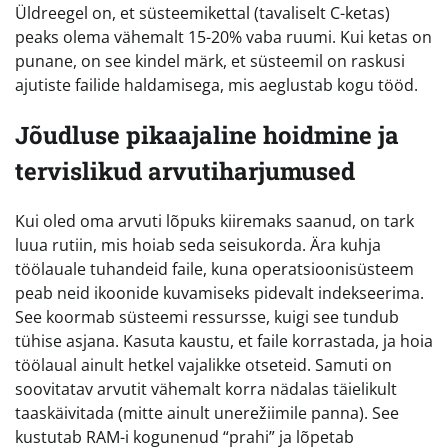
Üldreegel on, et süsteemikettal (tavaliselt C-ketas)
peaks olema vähemalt 15-20% vaba ruumi. Kui ketas on
punane, on see kindel märk, et süsteemil on raskusi
ajutiste failide haldamisega, mis aeglustab kogu tööd.
Jõudluse pikaajaline hoidmine ja
tervislikud arvutiharjumused
Kui oled oma arvuti lõpuks kiiremaks saanud, on tark
luua rutiin, mis hoiab seda seisukorda. Ära kuhja
töölauale tuhandeid faile, kuna operatsioonisüsteem
peab neid ikoonide kuvamiseks pidevalt indekseerima.
See koormab süsteemi ressursse, kuigi see tundub
tühise asjana. Kasuta kaustu, et faile korrastada, ja hoia
töölaual ainult hetkel vajalikke otseteid. Samuti on
soovitatav arvutit vähemalt korra nädalas täielikult
taaskäivitada (mitte ainult unerežiimile panna). See
kustutab RAM-i kogunenud “prahi” ja lõpetab