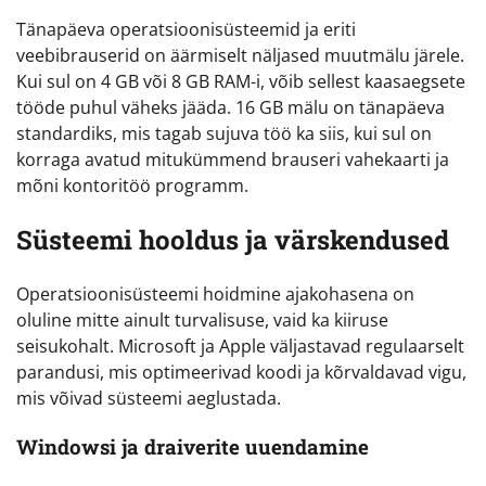
Tänapäeva operatsioonisüsteemid ja eriti
veebibrauserid on äärmiselt näljased muutmälu järele.
Kui sul on 4 GB või 8 GB RAM-i, võib sellest kaasaegsete
tööde puhul väheks jääda. 16 GB mälu on tänapäeva
standardiks, mis tagab sujuva töö ka siis, kui sul on
korraga avatud mitukümmend brauseri vahekaarti ja
mõni kontoritöö programm.
Süsteemi hooldus ja värskendused
Operatsioonisüsteemi hoidmine ajakohasena on
oluline mitte ainult turvalisuse, vaid ka kiiruse
seisukohalt. Microsoft ja Apple väljastavad regulaarselt
parandusi, mis optimeerivad koodi ja kõrvaldavad vigu,
mis võivad süsteemi aeglustada.
Windowsi ja draiverite uuendamine