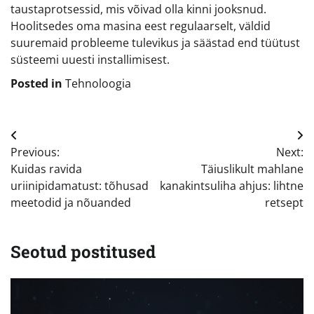
taustaprotsessid, mis võivad olla kinni jooksnud.
Hoolitsedes oma masina eest regulaarselt, väldid
suuremaid probleeme tulevikus ja säästad end tüütust
süsteemi uuesti installimisest.
Posted in
Tehnoloogia
Navigeerimine
Previous:
Next:
Kuidas ravida
Täiuslikult mahlane
uriinipidamatust: tõhusad
kanakintsuliha ahjus: lihtne
meetodid ja nõuanded
retsept
Seotud postitused