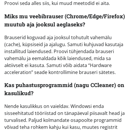
Proovi seda alles siis, kui muud meetodid ei aita.
Miks mu veebibrauser (Chrome/Edge/Firefox)
muutub aja jooksul aeglaseks?
Brauserid koguvad aja jooksul tohutult vahemälu
(cache), küpsiseid ja ajalugu. Samuti kuhjuvad kasutaja
installitud laiendused. Proovi tühjendada brauseri
vahemälu ja eemaldada kõik laiendused, mida sa
aktiivselt ei kasuta. Samuti võib aidata “Hardware
acceleration” seade kontrollimine brauseri sätetes.
Kas puhastusprogrammid (nagu CCleaner) on
kasulikud?
Nende kasulikkus on vaieldav. Windowsi enda
sisseehitatud tööriistad on tänapäeval piisavalt head ja
turvalised. Paljud kolmandate osapoolte programmid
võivad teha rohkem kahju kui kasu, muutes registrit