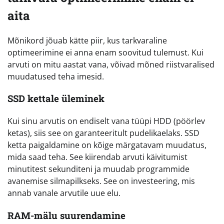
aita
Mõnikord jõuab kätte piir, kus tarkvaraline
optimeerimine ei anna enam soovitud tulemust. Kui
arvuti on mitu aastat vana, võivad mõned riistvaralised
muudatused teha imesid.
SSD kettale üleminek
Kui sinu arvutis on endiselt vana tüüpi HDD (pöörlev
ketas), siis see on garanteeritult pudelikaelaks. SSD
ketta paigaldamine on kõige märgatavam muudatus,
mida saad teha. See kiirendab arvuti käivitumist
minutitest sekunditeni ja muudab programmide
avanemise silmapilkseks. See on investeering, mis
annab vanale arvutile uue elu.
RAM-mälu suurendamine