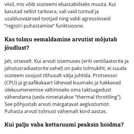
viisil, mis võib süsteemi ebastabiilseks muuta. Kui
kasutad sellist tarkvara, vali vaid tuntud ja
usaldusväärsed tootjad ning väldi agressiivseid
“registri puhastamise” funktsioone.
Kas tolmu eemaldamine arvutist mõjutab
jõudlust?
Jah, otseselt. Kui arvuti sisemuses (eriti ventilaatorite ja
jahutusradiaatorite vahel) on paks tolmukiht, ei suuda
süsteem soojust tõhusalt välja juhtida. Protsessor
(CPU) ja graafikakaart lähevad kuumaks ja hakkavad
ülekuumenemise vältimiseks oma taktsagedust
vähendama (seda nimetatakse “thermal throttling”).
See põhjustab arvuti märgatavat aeglustumist.
Puhasta arvuti tolmust vähemalt kord aastas.
Kui palju vaba kettaruumi peaksin hoidma?