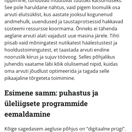
tippimine, tunduvad muutuvat tüütuks katsumuseks.
See pole haruldane nähtus, vaid pigem loomulik osa
arvuti elutsüklist, kus aastate jooksul kogunenud
andmehulk, uuendused ja taustaprotsessid hakkavad
süsteemi ressursse koormama. Õnneks ei tähenda
aeglane arvuti alati vajadust uue masina järele. Tihti
piisab vaid mõningatest nutikatest häälestustest ja
hooldustoimingutest, et taastada arvuti endine
nooruslik kiirus ja sujuv töövoog. Selles põhjalikus
juhendis vaatame läbi kõik olulisemad nipid, kuidas
oma arvuti jõudlust optimeerida ja tagada selle
pikaajaline tõrgeteta toimimine.
Esimene samm: puhastus ja
üleliigsete programmide
eemaldamine
Kõige sagedasem aegluse põhjus on “digitaalne prügi”.