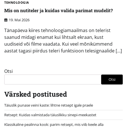
TEHNOLOOGIA
Mis on nutiteler ja kuidas valida parimat mudelit?
19. Mai 2026
Tänapäeva kiires tehnoloogiamaailmas on telerist
saanud midagi enamat kui lihtsalt ekraan, kust
uudiseid või filme vaadata. Kui veel mõnikümmend
aastat tagasi piirdus teleri funktsioon telesignaalide […]
Otsi
Otsi
Värsked postitused
Täiuslik punase veini kaste: lihtne retsept igale praele
Retsept: Kuidas valmistada täiuslikku sinepi-meekastet
Klassikaline pealinna kook: parim retsept, mis viib keele alla