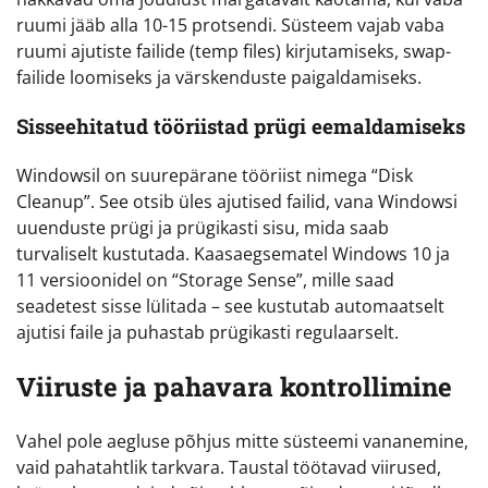
ruumi jääb alla 10-15 protsendi. Süsteem vajab vaba
ruumi ajutiste failide (temp files) kirjutamiseks, swap-
failide loomiseks ja värskenduste paigaldamiseks.
Sisseehitatud tööriistad prügi eemaldamiseks
Windowsil on suurepärane tööriist nimega “Disk
Cleanup”. See otsib üles ajutised failid, vana Windowsi
uuenduste prügi ja prügikasti sisu, mida saab
turvaliselt kustutada. Kaasaegsematel Windows 10 ja
11 versioonidel on “Storage Sense”, mille saad
seadetest sisse lülitada – see kustutab automaatselt
ajutisi faile ja puhastab prügikasti regulaarselt.
Viiruste ja pahavara kontrollimine
Vahel pole aegluse põhjus mitte süsteemi vananemine,
vaid pahatahtlik tarkvara. Taustal töötavad viirused,