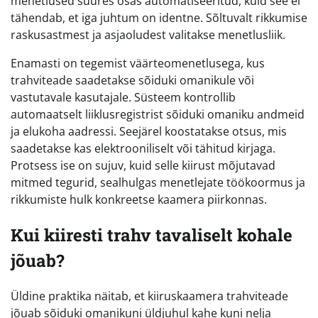
menetlused suures osas automatiseeritud, kuid see ei
tähendab, et iga juhtum on identne. Sõltuvalt rikkumise
raskusastmest ja asjaoludest valitakse menetlusliik.
Enamasti on tegemist väärteomenetlusega, kus
trahviteade saadetakse sõiduki omanikule või
vastutavale kasutajale. Süsteem kontrollib
automaatselt liiklusregistrist sõiduki omaniku andmeid
ja elukoha aadressi. Seejärel koostatakse otsus, mis
saadetakse kas elektrooniliselt või tähitud kirjaga.
Protsess ise on sujuv, kuid selle kiirust mõjutavad
mitmed tegurid, sealhulgas menetlejate töökoormus ja
rikkumiste hulk konkreetse kaamera piirkonnas.
Kui kiiresti trahv tavaliselt kohale
jõuab?
Üldine praktika näitab, et kiiruskaamera trahviteade
jõuab sõiduki omanikuni üldjuhul kahe kuni nelja