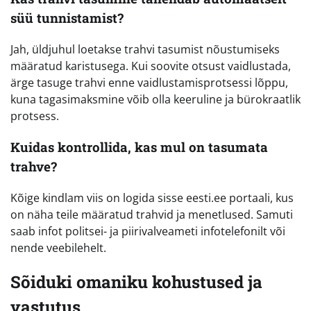
süü tunnistamist?
Jah, üldjuhul loetakse trahvi tasumist nõustumiseks
määratud karistusega. Kui soovite otsust vaidlustada,
ärge tasuge trahvi enne vaidlustamisprotsessi lõppu,
kuna tagasimaksmine võib olla keeruline ja bürokraatlik
protsess.
Kuidas kontrollida, kas mul on tasumata
trahve?
Kõige kindlam viis on logida sisse eesti.ee portaali, kus
on näha teile määratud trahvid ja menetlused. Samuti
saab infot politsei- ja piirivalveameti infotelefonilt või
nende veebilehelt.
Sõiduki omaniku kohustused ja
vastutus