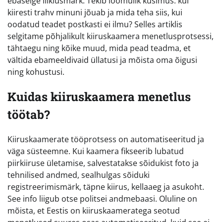
ebaselge liiklusmärk. Tekib loomulik küsimus: kui
kiiresti trahv minuni jõuab ja mida teha siis, kui
oodatud teadet postkasti ei ilmu? Selles artiklis
selgitame põhjalikult kiiruskaamera menetlusprotsessi,
tähtaegu ning kõike muud, mida pead teadma, et
vältida ebameeldivaid üllatusi ja mõista oma õigusi
ning kohustusi.
Kuidas kiiruskaamera menetlus
töötab?
Kiiruskaamerate tööprotsess on automatiseeritud ja
väga süsteemne. Kui kaamera fikseerib lubatud
piirkiiruse ületamise, salvestatakse sõidukist foto ja
tehnilised andmed, sealhulgas sõiduki
registreerimismärk, täpne kiirus, kellaaeg ja asukoht.
See info liigub otse politsei andmebaasi. Oluline on
mõista, et Eestis on kiiruskaameratega seotud