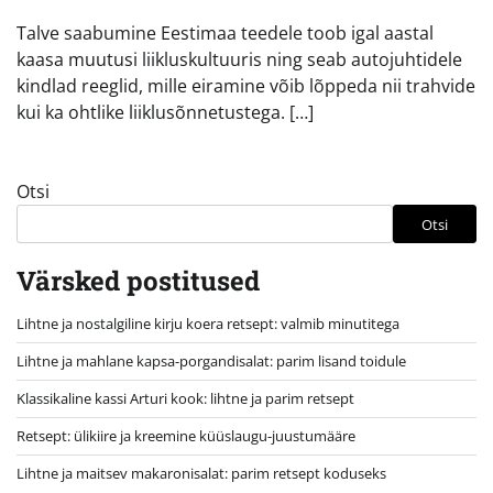
Talve saabumine Eestimaa teedele toob igal aastal
kaasa muutusi liikluskultuuris ning seab autojuhtidele
kindlad reeglid, mille eiramine võib lõppeda nii trahvide
kui ka ohtlike liiklusõnnetustega. […]
Otsi
Otsi
Värsked postitused
Lihtne ja nostalgiline kirju koera retsept: valmib minutitega
Lihtne ja mahlane kapsa-porgandisalat: parim lisand toidule
Klassikaline kassi Arturi kook: lihtne ja parim retsept
Retsept: ülikiire ja kreemine küüslaugu-juustumääre
Lihtne ja maitsev makaronisalat: parim retsept koduseks