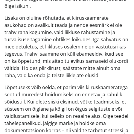
õige isikuni.
Lisaks on oluline rõhutada, et kiiruskaamerate
asukohad on avalikult teada ja nende eesmärk ei ole
trahviraha kogumine, vaid liikluse rahustamine ja
turvalisuse tagamine ohtlikes lõikudes. Iga sähvatus on
meeldetuletus, et liikluses osalemine on vastutusrikas
tegevus. Trahvi saamine on küll ebameeldiv, kuid see
on ka õppetund, mis aitab tulevikus sarnaseid olukordi
vältida. Hoides piirkiirust, säästate mitte ainult oma
raha, vaid ka enda ja teiste liiklejate elusid.
Lõpetuseks võib öelda, et parim viis kiiruskaameratega
seotud muredest hoidumiseks on ennetav ja rahulik
sõidustiil. Kui olete siiski eksinud, võtke teadmiseks, et
süsteem on õiglane ja kõigil on õigus selgitustele või
vaidlustamisele, kui selleks on reaalne alus. Olge teedel
tähelepanelikud, jälgige märke ja hoidke oma
dokumentatsioon korras – nii väldite tarbetut stressi ja