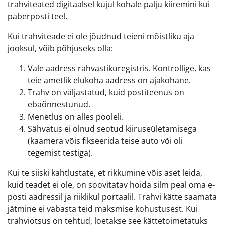
trahviteated digitaalsel kujul kohale palju kiiremini kui
paberposti teel.
Kui trahviteade ei ole jõudnud teieni mõistliku aja
jooksul, võib põhjuseks olla:
Vale aadress rahvastikuregistris. Kontrollige, kas
teie ametlik elukoha aadress on ajakohane.
Trahv on väljastatud, kuid postiteenus on
ebaõnnestunud.
Menetlus on alles pooleli.
Sähvatus ei olnud seotud kiiruseületamisega
(kaamera võis fikseerida teise auto või oli
tegemist testiga).
Kui te siiski kahtlustate, et rikkumine võis aset leida,
kuid teadet ei ole, on soovitatav hoida silm peal oma e-
posti aadressil ja riiklikul portaalil. Trahvi kätte saamata
jätmine ei vabasta teid maksmise kohustusest. Kui
trahviotsus on tehtud, loetakse see kättetoimetatuks