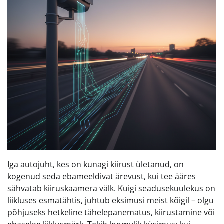
Iga autojuht, kes on kunagi kiirust ületanud, on
kogenud seda ebameeldivat ärevust, kui tee ääres
sähvatab kiiruskaamera välk. Kuigi seadusekuulekus on
liikluses esmatähtis, juhtub eksimusi meist kõigil – olgu
põhjuseks hetkeline tähelepanematus, kiirustamine või