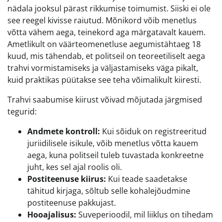
nädala jooksul pärast rikkumise toimumist. Siiski ei ole
see reegel kivisse raiutud. Mõnikord võib menetlus
võtta vähem aega, teinekord aga märgatavalt kauem.
Ametlikult on väärteomenetluse aegumistähtaeg 18
kuud, mis tähendab, et politseil on teoreetiliselt aega
trahvi vormistamiseks ja väljastamiseks väga pikalt,
kuid praktikas püütakse see teha võimalikult kiiresti.
Trahvi saabumise kiirust võivad mõjutada järgmised
tegurid:
Andmete kontroll:
Kui sõiduk on registreeritud
juriidilisele isikule, võib menetlus võtta kauem
aega, kuna politseil tuleb tuvastada konkreetne
juht, kes sel ajal roolis oli.
Postiteenuse kiirus:
Kui teade saadetakse
tähitud kirjaga, sõltub selle kohalejõudmine
postiteenuse pakkujast.
Hooajalisus:
Suveperioodil, mil liiklus on tihedam