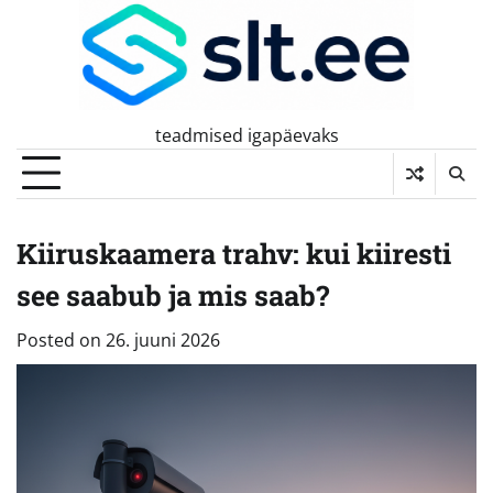
Skip
to
content
teadmised igapäevaks
Kiiruskaamera trahv: kui kiiresti
see saabub ja mis saab?
Posted on
26. juuni 2026