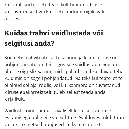
ka juhul, kui te olete teadlikult hoidunud selle
vastuvõtmisest või kui olete andnud riigile vale
aadressi.
Kuidas trahvi vaidlustada või
selgitusi anda?
Kui olete trahviteate kätte saanud ja leiate, et see on
põhjendamatu, on teil õigus see vaidlustada. See on
oluline õiguslik samm, mida paljud juhid kardavad teha,
kuid mis on sageli põhjendatud. Näiteks kui teate, et te
ei olnud sel ajal roolis, või kui kaamera on tuvastanud
kiiruse ebakorrektselt, tuleb sellest teada anda
kirjalikult.
Vaidlustamine toimub tavaliselt kirjaliku avalduse
esitamisega politseile või kohtule. Avalduses tuleb tuua
välja konkreetsed põhjused, miks te ei nõustu