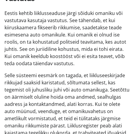
Eestis kehtib liiklusseaduse järgi sõiduki omaniku või
vastutava kasutaja vastutus. See tähendab, et kui
kiiruskaamera fikseerib rikkumise, saadetakse teade
esimesena auto omanikule. Kui omanik ei olnud ise
roolis, on ta kohustatud politseid teavitama, kes autot
juhtis. See on juriidiline kohustus, mida ei tohi eirata.
Kui omanik keeldub koostööst või ei esita teavet, võib
teda oodata täiendav vastutus.
Selle süsteemi eesmärk on tagada, et liikluseeskirjade
rikkujad saaksid karistatud, sõltumata sellest, kas
tegemist oli juhusliku juhi või auto omanikuga. Seetõttu
on äärmiselt oluline hoida oma andmed, sealhulgas
aadress ja kontaktandmed, alati korras. Kui te olete
auto müünud, veenduge, et omanikuvahetus on
ametlikult vormistatud, et teid ei tülitataks järgmise
omaniku rikkumiste pärast. Liiklusregister peab alati
kajastama tegelikku olukorda, et trahviteated jõuaksid