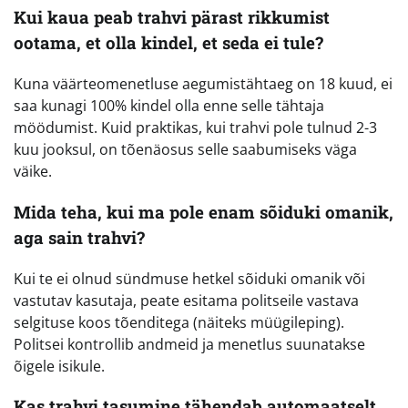
Kui kaua peab trahvi pärast rikkumist
ootama, et olla kindel, et seda ei tule?
Kuna väärteomenetluse aegumistähtaeg on 18 kuud, ei
saa kunagi 100% kindel olla enne selle tähtaja
möödumist. Kuid praktikas, kui trahvi pole tulnud 2-3
kuu jooksul, on tõenäosus selle saabumiseks väga
väike.
Mida teha, kui ma pole enam sõiduki omanik,
aga sain trahvi?
Kui te ei olnud sündmuse hetkel sõiduki omanik või
vastutav kasutaja, peate esitama politseile vastava
selgituse koos tõenditega (näiteks müügileping).
Politsei kontrollib andmeid ja menetlus suunatakse
õigele isikule.
Kas trahvi tasumine tähendab automaatselt