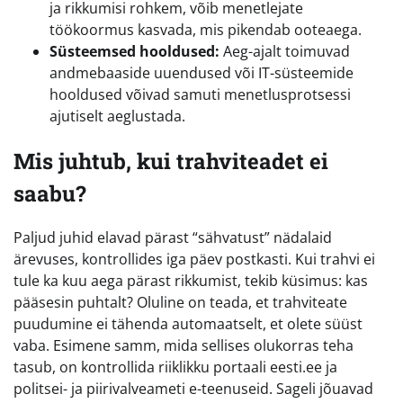
ja rikkumisi rohkem, võib menetlejate
töökoormus kasvada, mis pikendab ooteaega.
Süsteemsed hooldused:
Aeg-ajalt toimuvad
andmebaaside uuendused või IT-süsteemide
hooldused võivad samuti menetlusprotsessi
ajutiselt aeglustada.
Mis juhtub, kui trahviteadet ei
saabu?
Paljud juhid elavad pärast “sähvatust” nädalaid
ärevuses, kontrollides iga päev postkasti. Kui trahvi ei
tule ka kuu aega pärast rikkumist, tekib küsimus: kas
pääsesin puhtalt? Oluline on teada, et trahviteate
puudumine ei tähenda automaatselt, et olete süüst
vaba. Esimene samm, mida sellises olukorras teha
tasub, on kontrollida riiklikku portaali eesti.ee ja
politsei- ja piirivalveameti e-teenuseid. Sageli jõuavad