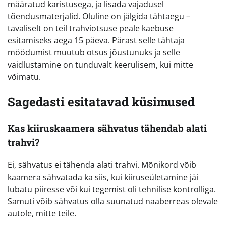
määratud karistusega, ja lisada vajadusel
tõendusmaterjalid. Oluline on jälgida tähtaegu –
tavaliselt on teil trahviotsuse peale kaebuse
esitamiseks aega 15 päeva. Pärast selle tähtaja
möödumist muutub otsus jõustunuks ja selle
vaidlustamine on tunduvalt keerulisem, kui mitte
võimatu.
Sagedasti esitatavad küsimused
Kas kiiruskaamera sähvatus tähendab alati
trahvi?
Ei, sähvatus ei tähenda alati trahvi. Mõnikord võib
kaamera sähvatada ka siis, kui kiiruseületamine jäi
lubatu piiresse või kui tegemist oli tehnilise kontrolliga.
Samuti võib sähvatus olla suunatud naaberreas olevale
autole, mitte teile.