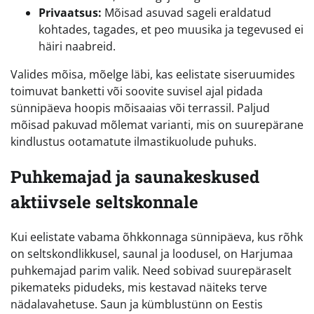
Privaatsus:
Mõisad asuvad sageli eraldatud
kohtades, tagades, et peo muusika ja tegevused ei
häiri naabreid.
Valides mõisa, mõelge läbi, kas eelistate siseruumides
toimuvat banketti või soovite suvisel ajal pidada
sünnipäeva hoopis mõisaaias või terrassil. Paljud
mõisad pakuvad mõlemat varianti, mis on suurepärane
kindlustus ootamatute ilmastikuolude puhuks.
Puhkemajad ja saunakeskused
aktiivsele seltskonnale
Kui eelistate vabama õhkkonnaga sünnipäeva, kus rõhk
on seltskondlikkusel, saunal ja loodusel, on Harjumaa
puhkemajad parim valik. Need sobivad suurepäraselt
pikemateks pidudeks, mis kestavad näiteks terve
nädalavahetuse. Saun ja kümblustünn on Eestis