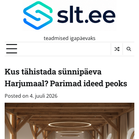
Skip
to
content
teadmised igapäevaks
Kus tähistada sünnipäeva
Harjumaal? Parimad ideed peoks
Posted on
4. juuli 2026