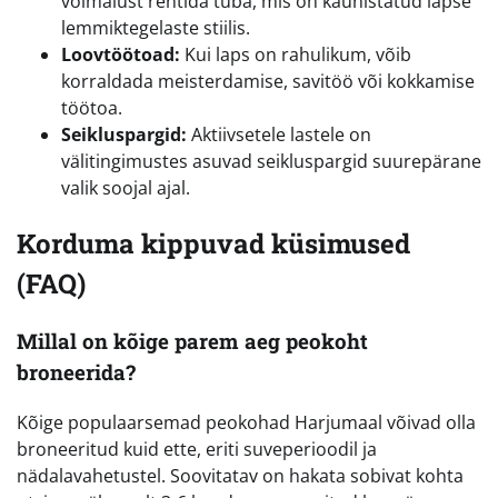
võimalust rentida tuba, mis on kaunistatud lapse
lemmiktegelaste stiilis.
Loovtöötoad:
Kui laps on rahulikum, võib
korraldada meisterdamise, savitöö või kokkamise
töötoa.
Seikluspargid:
Aktiivsetele lastele on
välitingimustes asuvad seikluspargid suurepärane
valik soojal ajal.
Korduma kippuvad küsimused
(FAQ)
Millal on kõige parem aeg peokoht
broneerida?
Kõige populaarsemad peokohad Harjumaal võivad olla
broneeritud kuid ette, eriti suveperioodil ja
nädalavahetustel. Soovitatav on hakata sobivat kohta