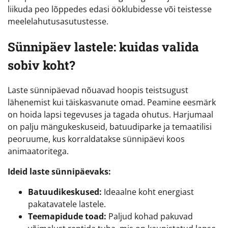
liikuda peo lõppedes edasi ööklubidesse või teistesse
meelelahutusasutustesse.
Sünnipäev lastele: kuidas valida
sobiv koht?
Laste sünnipäevad nõuavad hoopis teistsugust
lähenemist kui täiskasvanute omad. Peamine eesmärk
on hoida lapsi tegevuses ja tagada ohutus. Harjumaal
on palju mängukeskuseid, batuudiparke ja temaatilisi
peoruume, kus korraldatakse sünnipäevi koos
animaatoritega.
Ideid laste sünnipäevaks:
Batuudikeskused:
Ideaalne koht energiast
pakatavatele lastele.
Teemapidude toad:
Paljud kohad pakuvad