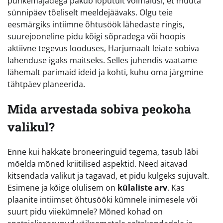
puhkemajadega pakub lõputult võimalusi, et muuta
sünnipäev tõeliselt meeldejäävaks. Olgu teie
eesmärgiks intiimne õhtusöök lähedaste ringis,
suurejooneline pidu kõigi sõpradega või hoopis
aktiivne tegevus looduses, Harjumaalt leiate sobiva
lahenduse igaks maitseks. Selles juhendis vaatame
lähemalt parimaid ideid ja kohti, kuhu oma järgmine
tähtpäev planeerida.
Mida arvestada sobiva peokoha
valikul?
Enne kui hakkate broneeringuid tegema, tasub läbi
mõelda mõned kriitilised aspektid. Need aitavad
kitsendada valikut ja tagavad, et pidu kulgeks sujuvalt.
Esimene ja kõige olulisem on
külaliste arv
. Kas
plaanite intiimset õhtusööki kümnele inimesele või
suurt pidu viiekümnele? Mõned kohad on