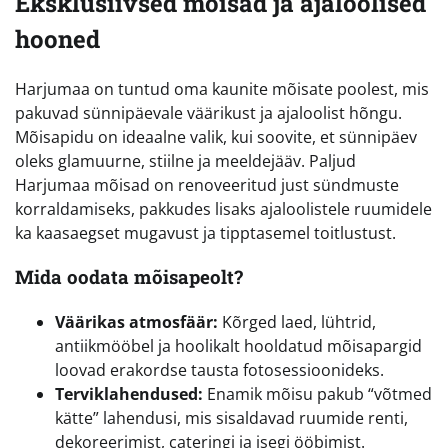
Eksklusiivsed mõisad ja ajaloolised
hooned
Harjumaa on tuntud oma kaunite mõisate poolest, mis
pakuvad sünnipäevale väärikust ja ajaloolist hõngu.
Mõisapidu on ideaalne valik, kui soovite, et sünnipäev
oleks glamuurne, stiilne ja meeldejääv. Paljud
Harjumaa mõisad on renoveeritud just sündmuste
korraldamiseks, pakkudes lisaks ajaloolistele ruumidele
ka kaasaegset mugavust ja tipptasemel toitlustust.
Mida oodata mõisapeolt?
Väärikas atmosfäär:
Kõrged laed, lühtrid,
antiikmööbel ja hoolikalt hooldatud mõisapargid
loovad erakordse tausta fotosessioonideks.
Terviklahendused:
Enamik mõisu pakub “võtmed
kätte” lahendusi, mis sisaldavad ruumide renti,
dekoreerimist, cateringi ja isegi ööbimist.