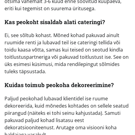
otsima vähemalt 3-6 kuud enne soovitud kuupäeva,
eriti kui tegemist on suurema üritusega.
Kas peokoht sisaldab alati cateringi?
Ei, see sõltub kohast. Mõned kohad pakuvad ainult
ruumide renti ja lubavad teil ise cateringi tellida või
toidu kaasa võtta, samas kui teised on seotud kindla
toitlustuspartneriga või pakuvad toitlustust ise. See on
üks esimesi küsimusi, mida rendilepingut sõlmides
tuleks täpsustada.
Kuidas toimub peokoha dekoreerimine?
Paljud peokohad lubavad klientidel ise ruume
dekoreerida, kuid mõnedes kohtades on sellele seatud
piirangud (näiteks ei tohi seinu kahjustada). Samuti
pakuvad paljud kohad lisatasu eest
dekoratsiooniteenust. Arutage oma visiooni koha
haldajaga varakult.