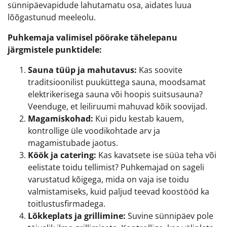
sünnipäevapidude lahutamatu osa, aidates luua
lõõgastunud meeleolu.
Puhkemaja valimisel pöörake tähelepanu
järgmistele punktidele:
Sauna tüüp ja mahutavus:
Kas soovite
traditsioonilist puuküttega sauna, moodsamat
elektrikerisega sauna või hoopis suitsusauna?
Veenduge, et leiliruumi mahuvad kõik soovijad.
Magamiskohad:
Kui pidu kestab kauem,
kontrollige üle voodikohtade arv ja
magamistubade jaotus.
Köök ja catering:
Kas kavatsete ise süüa teha või
eelistate toidu tellimist? Puhkemajad on sageli
varustatud kõigega, mida on vaja ise toidu
valmistamiseks, kuid paljud teevad koostööd ka
toitlustusfirmadega.
Lõkkeplats ja grillimine:
Suvine sünnipäev pole