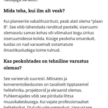
Mida teha, kui ilm alt veab?
Kui planeerite vabaõhuüritust, peab alati olema “plaan
B”. See võib tähendada renditud peotelki, siseruumi
olemasolu samas kohas või võimalust kogu üritus
siseruumidesse kolida. Küsige peokoha omanikult,
kuidas on nad varasemalt ootamatute
ilmastikuoludega toime tulnud.
Kas peokohtades on tehniline varustus
olemas?
See varieerub suuresti. Mõisates ja
konverentsikeskustes on tavaliselt tipptasemel
helitehnika, projektorid ja ekraanid olemas.
Puhkemajades võib see piirduda lihtsa
muusikakeskusega. Kui vajate professionaalset
helitehnikat, DJ-d või valgusetendust, täpsustage