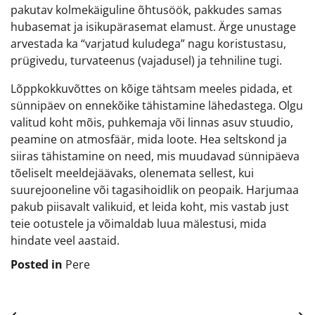
pakutav kolmekäiguline õhtusöök, pakkudes samas
hubasemat ja isikupärasemat elamust. Ärge unustage
arvestada ka “varjatud kuludega” nagu koristustasu,
prügivedu, turvateenus (vajadusel) ja tehniline tugi.
Lõppkokkuvõttes on kõige tähtsam meeles pidada, et
sünnipäev on ennekõike tähistamine lähedastega. Olgu
valitud koht mõis, puhkemaja või linnas asuv stuudio,
peamine on atmosfäär, mida loote. Hea seltskond ja
siiras tähistamine on need, mis muudavad sünnipäeva
tõeliselt meeldejäävaks, olenemata sellest, kui
suurejooneline või tagasihoidlik on peopaik. Harjumaa
pakub piisavalt valikuid, et leida koht, mis vastab just
teie ootustele ja võimaldab luua mälestusi, mida
hindate veel aastaid.
Posted in
Pere