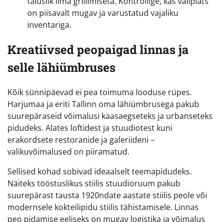
täiuslik ilma grillimiseta. Kontrollige, kas väliplats
on piisavalt mugav ja varustatud vajaliku
inventariga.
Kreatiivsed peopaigad linnas ja
selle lähiümbruses
Kõik sünnipäevad ei pea toimuma looduse rüpes.
Harjumaa ja eriti Tallinn oma lähiümbrusega pakub
suurepäraseid võimalusi kaasaegseteks ja urbanseteks
pidudeks. Alates loftidest ja stuudiotest kuni
erakordsete restoranide ja galeriideni –
valikuvõimalused on piiramatud.
Sellised kohad sobivad ideaalselt teemapidudeks.
Näiteks tööstuslikus stiilis stuudioruum pakub
suurepärast tausta 1920ndate aastate stiilis peole või
modernsele kokteilipidu stiilis tähistamisele. Linnas
peo pidamise eeliseks on mugav logistika ja võimalus