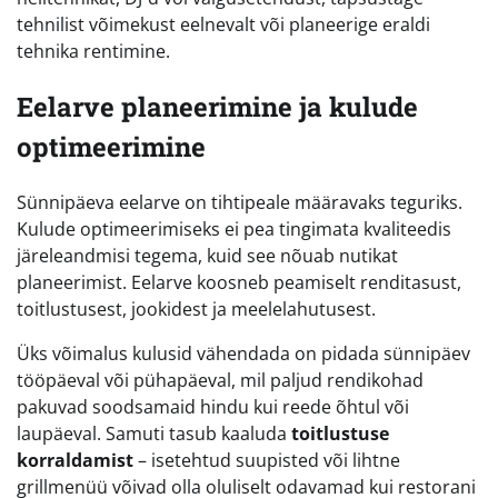
tehnilist võimekust eelnevalt või planeerige eraldi
tehnika rentimine.
Eelarve planeerimine ja kulude
optimeerimine
Sünnipäeva eelarve on tihtipeale määravaks teguriks.
Kulude optimeerimiseks ei pea tingimata kvaliteedis
järeleandmisi tegema, kuid see nõuab nutikat
planeerimist. Eelarve koosneb peamiselt renditasust,
toitlustusest, jookidest ja meelelahutusest.
Üks võimalus kulusid vähendada on pidada sünnipäev
tööpäeval või pühapäeval, mil paljud rendikohad
pakuvad soodsamaid hindu kui reede õhtul või
laupäeval. Samuti tasub kaaluda
toitlustuse
korraldamist
– isetehtud suupisted või lihtne
grillmenüü võivad olla oluliselt odavamad kui restorani