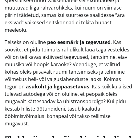
spetsialiseerunud väiksematele seltskondadele ja
muutuvad liiga rahvarohkeks, kui ruum on viimase
piirini täidetud, samas kui suurtesse saalidesse “ära
eksivad” väikesed seltskonnad ei tekita hubast
meeleolu.
Teiseks on oluline
peo eesmärk ja tegevused
. Kas
soovite, et pidu toimuks rahulikult laua taga vesteldes,
või on teil kavas aktiivsed tegevused, tantsimine, elav
muusika või hoopis karaoke? Veenduge, et valitud
kohas oleks piisavalt ruumi tantsimiseks ja tehniline
võimekus heli- või valguslahenduste jaoks. Kolmas
tegur on
asukoht ja ligipääsetavus
. Kas kõik külalised
tulevad autodega või on oluline, et peopaik oleks
mugavalt kättesaadav ka ühistranspordiga? Kui pidu
kestab hiliste öötundideni, tasub kaaluda
ööbimisvõimalusi kohapeal või takso tellimise
mugavust.