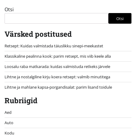
Otsi
Otsi
Värsked postitused
Retsept: Kuidas valmistada täiuslikku sinepi-meekastet
Klassikaline pealinna kook: parim retsept, mis viib keele alla
Loosalu raba matkarada: kuidas valmistuda retkeks järvele
Lihtne ja nostalgiline kirju koera retsept: valmib minutitega
Lihtne ja mahlane kapsa-porgandisalat: parim lisand toidule
Rubriigid
Aed
Auto
Kodu