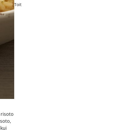
Toit
 risoto
isoto,
 kui