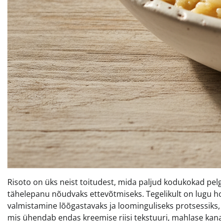
Risoto on üks neist toitudest, mida paljud kodukokad pe
tähelepanu nõudvaks ettevõtmiseks. Tegelikult on lugu h
valmistamine lõõgastavaks ja loominguliseks protsessiks, 
mis ühendab endas kreemise riisi tekstuuri, mahlase kana 