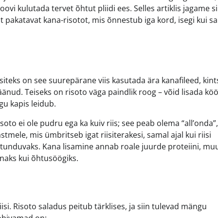
oovi kulutada tervet õhtut pliidi ees. Selles artiklis jagame 
t pakatavat kana-risotot, mis õnnestub iga kord, isegi kui sa
iteks on see suurepärane viis kasutada ära kanafileed, kint
änud. Teiseks on risoto väga paindlik roog – võid lisada köög
agu kapis leidub.
isoto ei ole pudru ega ka kuiv riis; see peab olema “all’onda”
stmele, mis ümbritseb igat riisiterakesi, samal ajal kui riisi
a tunduvaks. Kana lisamine annab roale juurde proteiini, mu
õunaks kui õhtusöögiks.
iisi. Risoto saladus peitub tärklises, ja siin tulevad mängu