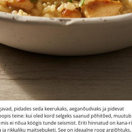
lgavad, pidades seda keerukaks, aeganõudvaks ja pidevat
oopis teine: kui oled kord selgeks saanud põhitõed, muutub
mis ei nõua köögis tunde seismist. Eriti hinnatud on kana-r
ja rikkaliku maitsebuketi. See on ideaalne roog argiõhtuks,