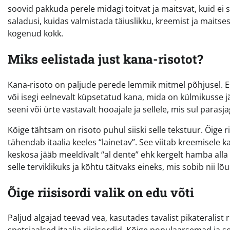
soovid pakkuda perele midagi toitvat ja maitsvat, kuid ei s
saladusi, kuidas valmistada täiuslikku, kreemist ja maitses
kogenud kokk.
Miks eelistada just kana-risotot?
Kana-risoto on paljude perede lemmik mitmel põhjusel. Es
või isegi eelnevalt küpsetatud kana, mida on külmikusse jä
seeni või ürte vastavalt hooajale ja sellele, mis sul parasj
Kõige tähtsam on risoto puhul siiski selle tekstuur. Õige r
tähendab itaalia keeles “lainetav”. See viitab kreemisele ka
keskosa jääb meeldivalt “al dente” ehk kergelt hamba all
selle terviklikuks ja kõhtu täitvaks eineks, mis sobib nii l
Õige riisisordi valik on edu võti
Paljud algajad teevad vea, kasutades tavalist pikateralist r