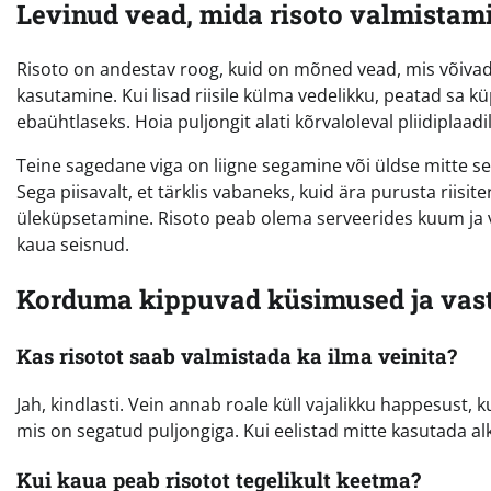
Levinud vead, mida risoto valmistami
Risoto on andestav roog, kuid on mõned vead, mis võiva
kasutamine. Kui lisad riisile külma vedelikku, peatad sa 
ebaühtlaseks. Hoia puljongit alati kõrvaloleval pliidiplaad
Teine sagedane viga on liigne segamine või üldse mitte s
Sega piisavalt, et tärklis vabaneks, kuid ära purusta riisit
üleküpsetamine. Risoto peab olema serveerides kuum ja voola
kaua seisnud.
Korduma kippuvad küsimused ja vast
Kas risotot saab valmistada ka ilma veinita?
Jah, kindlasti. Vein annab roale küll vajalikku happesust
mis on segatud puljongiga. Kui eelistad mitte kasutada alk
Kui kaua peab risotot tegelikult keetma?