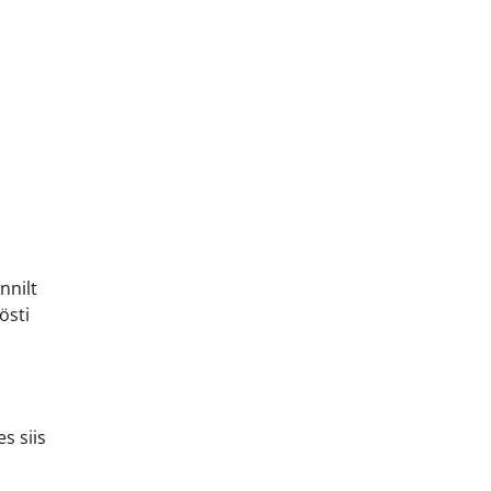
nnilt
östi
s siis