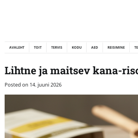
Skip
to
content
AVALEHT
TOIT
TERVIS
KODU
AED
REISIMINE
T
Lihtne ja maitsev kana-ris
Posted on
14. juuni 2026