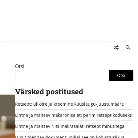
Otsi
Otsi
Värsked postitused
Retsept: ülikiire ja kreemine küüslaugu-juustumääre
Lihtne ja maitsev makaronisalat: parim retsept koduseks
Lihtne ja maitsev riisi-makrasalati retsept minutitega
Isikut tõendav dokument: millal see on kohustuslik ja