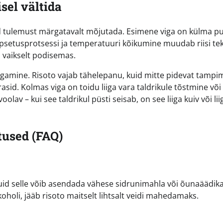
sel vältida
d tulemust märgatavalt mõjutada. Esimene viga on külma pu
küpsetusprotsessi ja temperatuuri kõikumine muudab riisi te
il vaikselt podisemas.
egamine. Risoto vajab tähelepanu, kuid mitte pidevat tampim
erasid. Kolmas viga on toidu liiga vara taldrikule tõstmine või
v – kui see taldrikul püsti seisab, on see liiga kuiv või lii
used (FAQ)
, kuid selle võib asendada vähese sidrunimahla või õunaäädik
oholi, jääb risoto maitselt lihtsalt veidi mahedamaks.