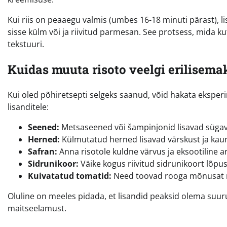
Kui riis on peaaegu valmis (umbes 16-18 minuti pärast), 
sisse külm või ja riivitud parmesan. See protsess, mida k
tekstuuri.
Kuidas muuta risoto veelgi erilisema
Kui oled põhiretsepti selgeks saanud, võid hakata ekspe
lisanditele:
Seened:
Metsaseened või šampinjonid lisavad sügav
Herned:
Külmutatud herned lisavad värskust ja kauni
Safran:
Anna risotole kuldne värvus ja eksootiline a
Sidrunikoor:
Väike kogus riivitud sidrunikoort lõpu
Kuivatatud tomatid:
Need toovad rooga mõnusat 
Oluline on meeles pidada, et lisandid peaksid olema suuru
maitseelamust.