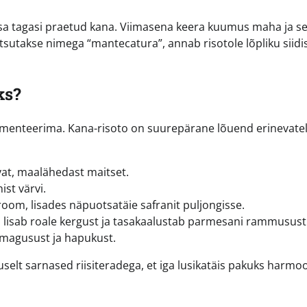
lisa tagasi praetud kana. Viimasena keera kuumus maha ja s
utsutakse nimega “mantecatura”, annab risotole lõpliku siidi
ks?
rimenteerima. Kana-risoto on suurepärane lõuend erinevate
at, maalähedast maitset.
st värvi.
room, lisades näpuotsatäie safranit puljongisse.
s lisab roale kergust ja tasakaalustab parmesani rammusust
magusust ja hapukust.
selt sarnased riisiteradega, et iga lusikatäis pakuks harmoo