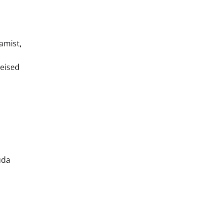
amist,
teised
uda
n