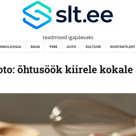
teadmised igapäevaks
EHNOLOOGIA
RAHA
PERE
AUTO
KULTUUR
KONTAKTILEHT
oto: õhtusöök kiirele kokale