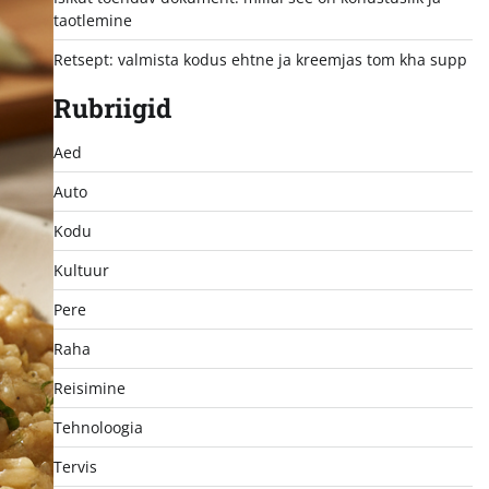
taotlemine
Retsept: valmista kodus ehtne ja kreemjas tom kha supp
Rubriigid
Aed
Auto
Kodu
Kultuur
Pere
Raha
Reisimine
Tehnoloogia
Tervis