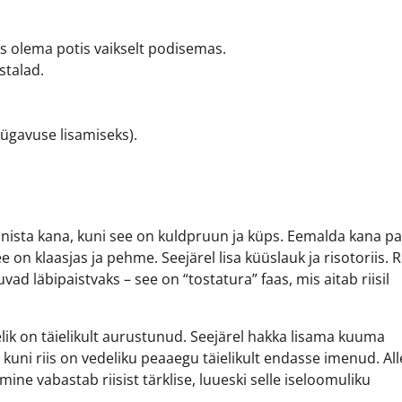
ks olema potis vaikselt podisemas.
stalad.
sügavuse lisamiseks).
ruunista kana, kuni see on kuldpruun ja küps. Eemalda kana pa
 on klaasjas ja pehme. Seejärel lisa küüslauk ja risotoriis. R
ad läbipaistvaks – see on “tostatura” faas, mis aitab riisil
elik on täielikult aurustunud. Seejärel hakka lisama kuuma
t, kuni riis on vedeliku peaaegu täielikult endasse imenud. Alle
mine vabastab riisist tärklise, luueski selle iseloomuliku