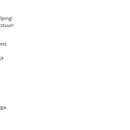
ljongi
kstuuri
ist.
ga
aga,