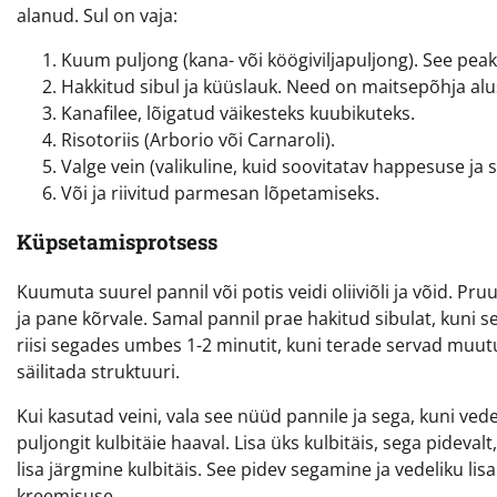
alanud. Sul on vaja:
Kuum puljong (kana- või köögiviljapuljong). See pea
Hakkitud sibul ja küüslauk. Need on maitsepõhja alu
Kanafilee, lõigatud väikesteks kuubikuteks.
Risotoriis (Arborio või Carnaroli).
Valge vein (valikuline, kuid soovitatav happesuse ja 
Või ja riivitud parmesan lõpetamiseks.
Küpsetamisprotsess
Kuumuta suurel pannil või potis veidi oliiviõli ja võid. P
ja pane kõrvale. Samal pannil prae hakitud sibulat, kuni see
riisi segades umbes 1-2 minutit, kuni terade servad muutuv
säilitada struktuuri.
Kui kasutad veini, vala see nüüd pannile ja sega, kuni ved
puljongit kulbitäie haaval. Lisa üks kulbitäis, sega pideval
lisa järgmine kulbitäis. See pidev segamine ja vedeliku lisa
kreemisuse.