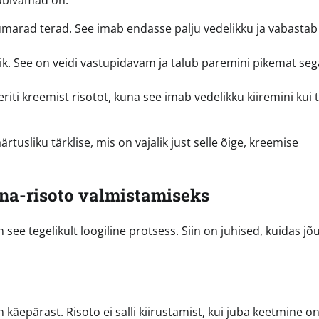
sobivamad on:
 ümarad terad. See imab endasse palju vedelikku ja vabastab
. See on veidi vastupidavam ja talub paremini pikemat seg
riti kreemist risotot, kuna see imab vedelikku kiiremini kui 
tusliku tärklise, mis on vajalik just selle õige, kreemise
a-risoto valmistamiseks
see tegelikult loogiline protsess. Siin on juhised, kuidas jõ
 käepärast. Risoto ei salli kiirustamist, kui juba keetmine o