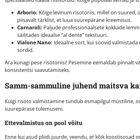
spetsiaalsed itaalia riisisordid. Kõige populaarsemad ja 
Arborio:
Kõige levinum risotoriis, millel on suured,
piisavalt tärklist, et luua suurepärane kreemisus.
Carnaroli:
Paljude professionaalsete kokkade lemmik
säilitades ideaalse “al dente” tekstuuri.
Vialone Nano:
Ideaalne sort, kui soovid valmistada e
sordid.
Ära kunagi pese risotoriisi! Pesemine eemaldab pinnalt väär
konsistentsi saavutamiseks.
Samm-sammuline juhend maitsva kan
Kuigi risoto valmistamine tundub esmapilgul müstiline, on 
suurepärase tulemuseni.
Ettevalmistus on pool võitu
Enne kui asud pliidi juurde, veendu, et kõik koostisosad on