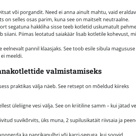
rvitsat või porgandit. Need ei anna ainult mahtu, vaid eralda
ts on selles osas parim, kuna see on maitselt neutraalne.
ort segatuna hakkliha sisse teeb kotletid uskumatult pehme
b siiani. Piimas leotatud saiakäär lisab kotletile kohevust, m
e eelnevalt pannil klaasjaks. See toob esile sibula magususe 
 ei meeldi.
nakotlettide valmistamiseks
ess praktikas välja näeb. See retsept on mõeldud kiireks
ellest üleliigne vesi välja. See on kriitiline samm – kui jätad v
vitud suvikõrvits, üks muna, 2 supilusikatäit riivsaia ja pee
a koonerda ka paprikapulbri või karri-seguga, kui soovid