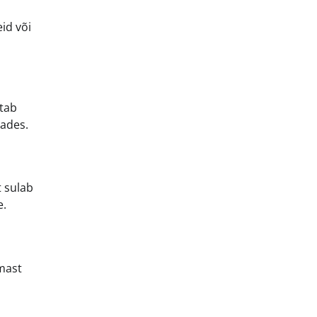
id või
itab
dades.
t sulab
e.
lmast