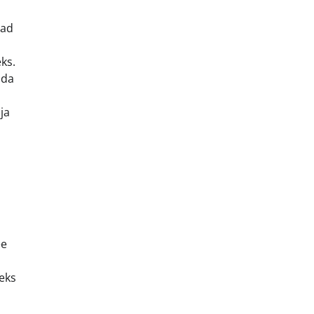
vad
ks.
ida
ja
ee
neks