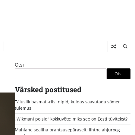
Otsi
Otsi
Värsked postitused
Täiuslik basmati-riis: nipid, kuidas saavutada sõmer
tulemus
„Wikmani poisid“ kokkuvõte: miks see on Eesti tüvitekst?
Mahlane sealiha prantsusepäraselt: lihtne ahjuroog