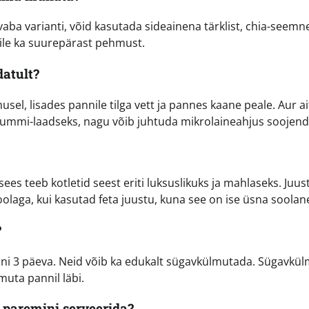
aba varianti, võid kasutada sideainena tärklist, chia-seemne
etile ka suurepärast pehmust.
datult?
el, lisades pannile tilga vett ja pannes kaane peale. Aur a
kummi-laadseks, nagu võib juhtuda mikrolaineahjus soojen
sees teeb kotletid seest eriti luksuslikuks ja mahlaseks. Juus
oolaga, kui kasutad feta juustu, kuna see on ise üsna soolan
?
uni 3 päeva. Neid võib ka edukalt sügavkülmutada. Sügavkü
muta pannil läbi.
e paremini serveerida?