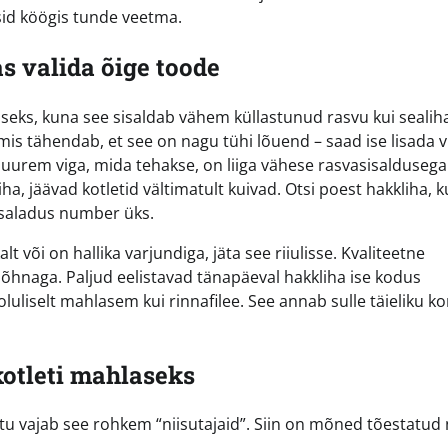
ksid köögis tunde veetma.
s valida õige toode
seks, kuna see sisaldab vähem küllastunud rasvu kui sealiha
mis tähendab, et see on nagu tühi lõuend – saad ise lisada 
e suurem viga, mida tehakse, on liiga vähese rasvasisaldusega
iha, jäävad kotletid vältimatult kuivad. Otsi poest hakkliha, 
 saladus number üks.
 või on hallika varjundiga, jäta see riiulisse. Kvaliteetne
õhnaga. Paljud eelistavad tänapäeval hakkliha ise kodus
uliselt mahlasem kui rinnafilee. See annab sulle täieliku kon
kotleti mahlaseks
ttu vajab see rohkem “niisutajaid”. Siin on mõned tõestatud 