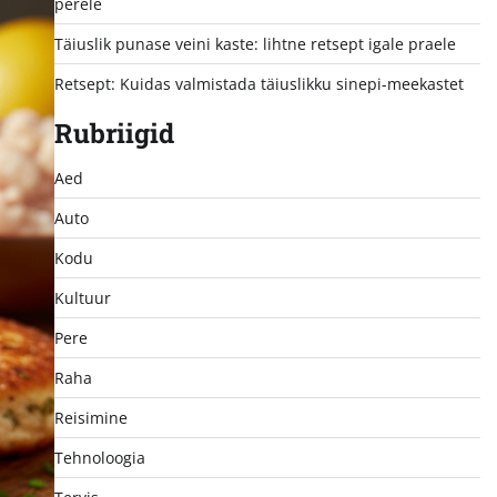
perele
Täiuslik punase veini kaste: lihtne retsept igale praele
Retsept: Kuidas valmistada täiuslikku sinepi-meekastet
Rubriigid
Aed
Auto
Kodu
Kultuur
Pere
Raha
Reisimine
Tehnoloogia