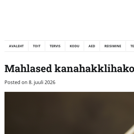
Skip
to
content
AVALEHT
TOIT
TERVIS
KODU
AED
REISIMINE
T
Mahlased kanahakklihakotle
Posted on
8. juuli 2026