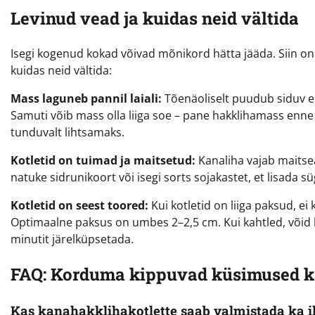
Levinud vead ja kuidas neid vältida
Isegi kogenud kokad võivad mõnikord hätta jääda. Siin on 
kuidas neid vältida:
Mass laguneb pannil laiali:
Tõenäoliselt puudub siduv ele
Samuti võib mass olla liiga soe – pane hakklihamass enne
tunduvalt lihtsamaks.
Kotletid on tuimad ja maitsetud:
Kanaliha vajab maitseai
natuke sidrunikoort või isegi sorts sojakastet, et lisada 
Kotletid on seest toored:
Kui kotletid on liiga paksud, ei
Optimaalne paksus on umbes 2–2,5 cm. Kui kahtled, võid ko
minutit järelküpsetada.
FAQ: Korduma kippuvad küsimused ka
Kas kanahakklihakotlette saab valmistada ka 