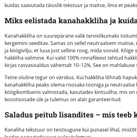
kuidas saavutada täiuslik tekstuur ja maitse, ilma et pea
Miks eelistada kanahakkliha ja kuida
Kanahakkliha on suurepärane valik tervislikumaks toitumi
kergemini seeditav. Samas on sellel neutraalsem maitse, 
ja köögivilju, et luua just selline roog, mida soovid. Kõig
hakkliha valimine. Kui valid 100% rinnafileest tehtud hakkl
kirjas rasvasisaldus vähemalt 10–12%. See on mahlakuse
Teine oluline tegur on värskus. Kui hakkliha lõhnab hapukalt
kanahakkliha peaks olema roosaka tooniga ja neutraalse l
köögikombainis valmistada, kasutades kintsuliha, mis on ol
koostisosade üle ja tulemus on alati garanteeritud.
Saladus peitub lisandites – mis teeb 
Kanaliha tekstuur on teistsugune kui punasel lihal, mistõ