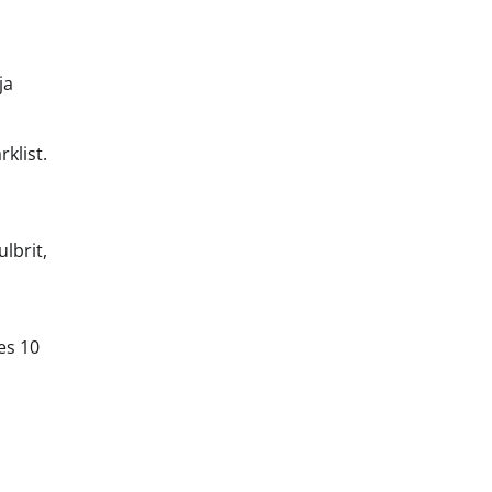
ja
klist.
lbrit,
es 10