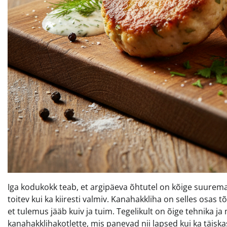
Iga kodukokk teab, et argipäeva õhtutel on kõige suuremak
toitev kui ka kiiresti valmiv. Kanahakkliha on selles osas 
et tulemus jääb kuiv ja tuim. Tegelikult on õige tehnika 
kanahakklihakotlette, mis panevad nii lapsed kui ka täi