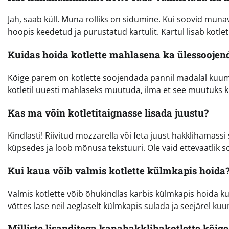
Jah, saab küll. Muna rolliks on sidumine. Kui soovid munav
hoopis keedetud ja purustatud kartulit. Kartul lisab kotl
Kuidas hoida kotlette mahlasena ka ülessoojen
Kõige parem on kotlette soojendada pannil madalal kuumus
kotletil uuesti mahlaseks muutuda, ilma et see muutuks 
Kas ma võin kotletitaignasse lisada juustu?
Kindlasti! Riivitud mozzarella või feta juust hakklihamassi 
küpsedes ja loob mõnusa tekstuuri. Ole vaid ettevaatlik s
Kui kaua võib valmis kotlette külmkapis hoida
Valmis kotlette võib õhukindlas karbis külmkapis hoida k
võttes lase neil aeglaselt külmkapis sulada ja seejärel kuu
Milliste lisanditega kanahakklihakotlette kõig