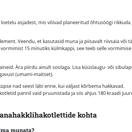
loetelu asjadest, mis võivad planeeritud õhtusöögi rikkuda 
ment. Veendu, et kasutasid muna ja piisavalt riivsaia või tär
 vormimist 15 minutiks külmkappi, see teeb selle vormimise
neid. Ära piirdu ainult soolaga. Lisa küüslaugu- või sibulapu
sügavust (umami-maitset).
 küpse nad seest läbi enne, kui väljast kõrbema hakkavad.
tletid pannil vaid pruunistada ja siis ahjus 180 kraadi juur
nahakklihakotlettide kohta
ilma munata?