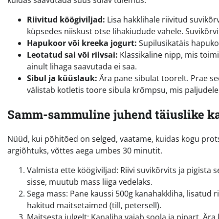
kuidas saavutada suus sulav tulemus:
Riivitud köögiviljad:
Lisa hakklihale riivitud suvikõ
küpsedes niiskust otse lihakiudude vahele. Suvikõrvi
Hapukoor või kreeka jogurt:
Supilusikatäis hapuko
Leotatud sai või riivsai:
Klassikaline nipp, mis toimi
ainult lihaga saavutada ei saa.
Sibul ja küüslauk:
Ära pane sibulat toorelt. Prae se
välistab kotletis toore sibula krõmpsu, mis paljudele
Samm-sammuline juhend täiuslike ka
Nüüd, kui põhitõed on selged, vaatame, kuidas kogu prots
argiõhtuks, võttes aega umbes 30 minutit.
Valmista ette köögiviljad: Riivi suvikõrvits ja pigista s
sisse, muutub mass liiga vedelaks.
Sega mass: Pane kaussi 500g kanahakkliha, lisatud rii
hakitud maitsetaimed (till, petersell).
Maitsesta julgelt: Kanaliha vajab soola ja pipart. Är