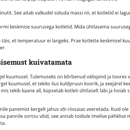
utit. See aitab valkudel siduda massi nii, et kotletid ei lag
Vormi keskmise suurusega kotletid. Mida ühtlasema suuruse
 täis, et temperatuur ei langeks. Prae kotlette keskmisel k
er.
 sisemust kuivatamata
rgel kuumusel. Tulemuseks on kõrbenud välispind ja toores v
el kuumusel, et tekiks ilus kuldpruun koorik, ja seejärel ke
 tekib kaane all, küpsetab kotleti ühtlaselt läbi ja hoiab s
nile panemist kergelt jahus või riivsaias veeretada. Kuid ole
, lisa pannile sortsu võid, see annab toidule imelise pähklise 
ta.