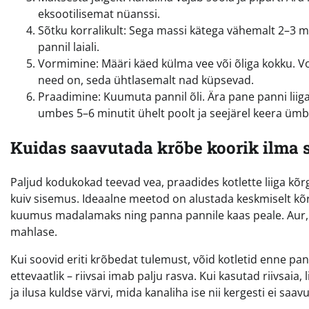
eksootilisemat nüanssi.
Sõtku korralikult: Sega massi kätega vähemalt 2–3 min
pannil laiali.
Vormimine: Määri käed külma vee või õliga kokku. 
need on, seda ühtlasemalt nad küpsevad.
Praadimine: Kuumuta pannil õli. Ära pane panni liiga
umbes 5–6 minutit ühelt poolt ja seejärel keera ümb
Kuidas saavutada krõbe koorik ilma
Paljud kodukokad teevad vea, praadides kotlette liiga kõ
kuiv sisemus. Ideaalne meetod on alustada keskmiselt kõrg
kuumus madalamaks ning panna pannile kaas peale. Aur, mis
mahlase.
Kui soovid eriti krõbedat tulemust, võid kotletid enne pan
ettevaatlik – riivsai imab palju rasva. Kui kasutad riivsaia
ja ilusa kuldse värvi, mida kanaliha ise nii kergesti ei saavu