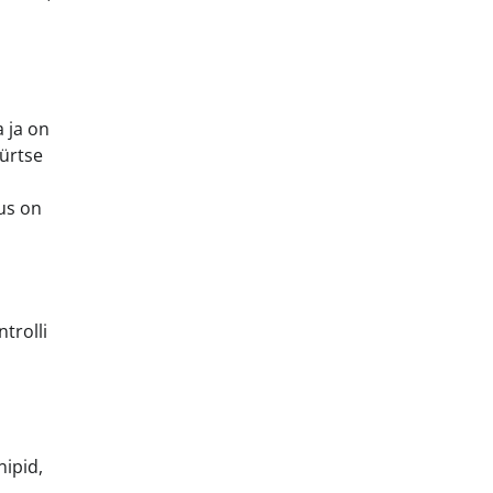
 ja on
vürtse
kus on
trolli
nipid,