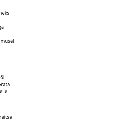
uneks
ga
uumusel
õi
erata
elle
maitse