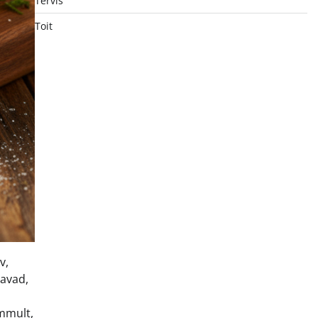
Tervis
Toit
v,
davad,
ammult,