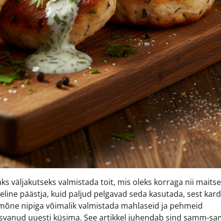
s väljakutseks valmistada toit, mis oleks korraga nii maitse
tõeline päästja, kuid paljud pelgavad seda kasutada, sest kar
ja mõne nipiga võimalik valmistada mahlaseid ja pehmeid
skasvanud uuesti küsima. See artikkel juhendab sind samm-s