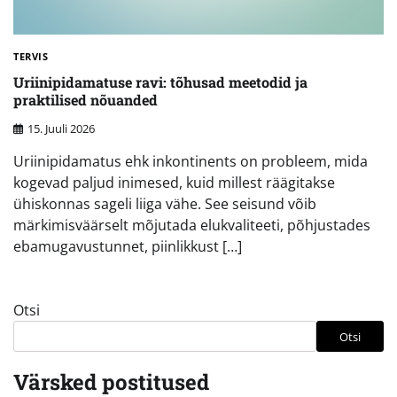
TERVIS
Uriinipidamatuse ravi: tõhusad meetodid ja
praktilised nõuanded
15. Juuli 2026
Uriinipidamatus ehk inkontinents on probleem, mida
kogevad paljud inimesed, kuid millest räägitakse
ühiskonnas sageli liiga vähe. See seisund võib
märkimisväärselt mõjutada elukvaliteeti, põhjustades
ebamugavustunnet, piinlikkust […]
Otsi
Otsi
Värsked postitused