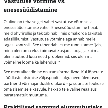
Vastutuse võtmine vs.
enesesüüdistamine
Oluline on teha selget vahet vastutuse võtmise ja
enesesüüdistamise vahel. Enesesüüdistamine hoiab
meid ohvrirollis ja tekitab häbi, mis omakorda takistab
edasiliikumist. Vastutuse võtmine aga annab meile
tagasi kontrolli. See tähendab, et me tunnistame: “Jah,
mina olen oma elus toimuvate asjade looja, ja kui ma
olen suutnud luua need probleemid, siis olen ma
võimeline looma ka lahendusi.”
See mentaliteedinihe on transformatiivne. Kui lõpetate
süüdlaste otsimise väljaspoolt – olgu need ülemused,
partnerid või majanduslik olukord – ja suunate fookuse
oma sisemisele kasvule, hakkab teie väline reaalsus
paratamatult muutuma.
Praktilised sammud elumuutusteks