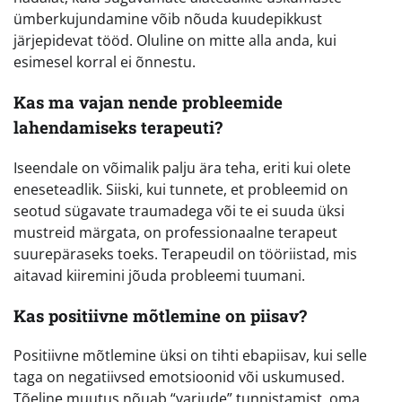
ümberkujundamine võib nõuda kuudepikkust
järjepidevat tööd. Oluline on mitte alla anda, kui
esimesel korral ei õnnestu.
Kas ma vajan nende probleemide
lahendamiseks terapeuti?
Iseendale on võimalik palju ära teha, eriti kui olete
eneseteadlik. Siiski, kui tunnete, et probleemid on
seotud sügavate traumadega või te ei suuda üksi
mustreid märgata, on professionaalne terapeut
suurepäraseks toeks. Terapeudil on tööriistad, mis
aitavad kiiremini jõuda probleemi tuumani.
Kas positiivne mõtlemine on piisav?
Positiivne mõtlemine üksi on tihti ebapiisav, kui selle
taga on negatiivsed emotsioonid või uskumused.
Tõeline muutus nõuab “varjude” tunnistamist, oma