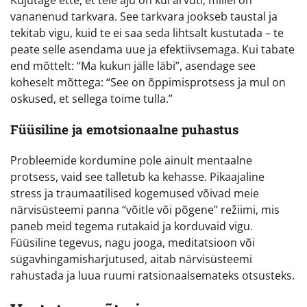
Kujutage ette, et teie aju on kui arvuti, millel on
vananenud tarkvara. See tarkvara jookseb taustal ja
tekitab vigu, kuid te ei saa seda lihtsalt kustutada – te
peate selle asendama uue ja efektiivsemaga. Kui tabate
end mõttelt: “Ma kukun jälle läbi”, asendage see
koheselt mõttega: “See on õppimisprotsess ja mul on
oskused, et sellega toime tulla.”
Füüsiline ja emotsionaalne puhastus
Probleemide kordumine pole ainult mentaalne
protsess, vaid see talletub ka kehasse. Pikaajaline
stress ja traumaatilised kogemused võivad meie
närvisüsteemi panna “võitle või põgene” režiimi, mis
paneb meid tegema rutakaid ja korduvaid vigu.
Füüsiline tegevus, nagu jooga, meditatsioon või
sügavhingamisharjutused, aitab närvisüsteemi
rahustada ja luua ruumi ratsionaalsemateks otsusteks.