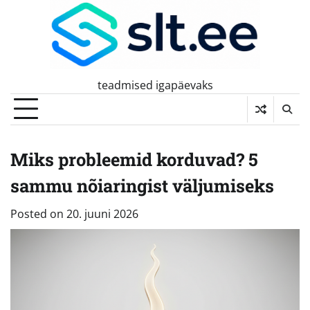
Skip
to
content
teadmised igapäevaks
Miks probleemid korduvad? 5
sammu nõiaringist väljumiseks
Posted on
20. juuni 2026