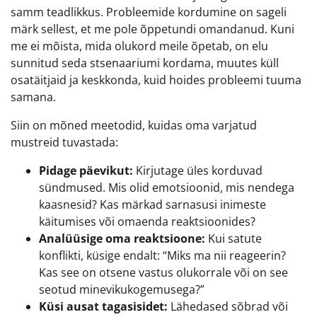
samm teadlikkus. Probleemide kordumine on sageli
märk sellest, et me pole õppetundi omandanud. Kuni
me ei mõista, mida olukord meile õpetab, on elu
sunnitud seda stsenaariumi kordama, muutes küll
osatäitjaid ja keskkonda, kuid hoides probleemi tuuma
samana.
Siin on mõned meetodid, kuidas oma varjatud
mustreid tuvastada:
Pidage päevikut:
Kirjutage üles korduvad
sündmused. Mis olid emotsioonid, mis nendega
kaasnesid? Kas märkad sarnasusi inimeste
käitumises või omaenda reaktsioonides?
Analüüsige oma reaktsioone:
Kui satute
konflikti, küsige endalt: “Miks ma nii reageerin?
Kas see on otsene vastus olukorrale või on see
seotud minevikukogemusega?”
Küsi ausat tagasisidet:
Lähedased sõbrad või