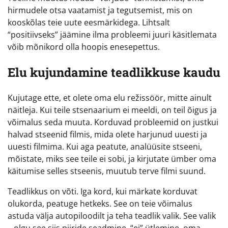
hirmudele otsa vaatamist ja tegutsemist, mis on
kooskõlas teie uute eesmärkidega. Lihtsalt
“positiivseks” jäämine ilma probleemi juuri käsitlemata
võib mõnikord olla hoopis enesepettus.
Elu kujundamine teadlikkuse kaudu
Kujutage ette, et olete oma elu režissöör, mitte ainult
näitleja. Kui teile stsenaarium ei meeldi, on teil õigus ja
võimalus seda muuta. Korduvad probleemid on justkui
halvad stseenid filmis, mida olete harjunud uuesti ja
uuesti filmima. Kui aga peatute, analüüsite stseeni,
mõistate, miks see teile ei sobi, ja kirjutate ümber oma
käitumise selles stseenis, muutub terve filmi suund.
Teadlikkus on võti. Iga kord, kui märkate korduvat
olukorda, peatuge hetkeks. See on teie võimalus
astuda välja autopiloodilt ja teha teadlik valik. See valik