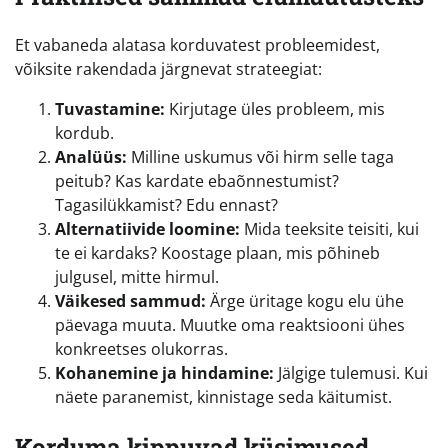
Et vabaneda alatasa korduvatest probleemidest,
võiksite rakendada järgnevat strateegiat:
Tuvastamine:
Kirjutage üles probleem, mis
kordub.
Analüüs:
Milline uskumus või hirm selle taga
peitub? Kas kardate ebaõnnestumist?
Tagasilükkamist? Edu ennast?
Alternatiivide loomine:
Mida teeksite teisiti, kui
te ei kardaks? Koostage plaan, mis põhineb
julgusel, mitte hirmul.
Väikesed sammud:
Ärge üritage kogu elu ühe
päevaga muuta. Muutke oma reaktsiooni ühes
konkreetses olukorras.
Kohanemine ja hindamine:
Jälgige tulemusi. Kui
näete paranemist, kinnistage seda käitumist.
Korduma kippuvad küsimused