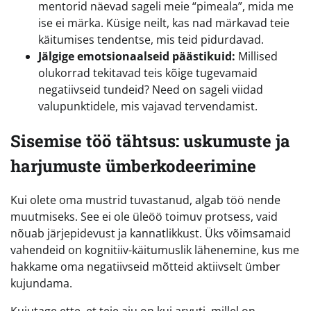
mentorid näevad sageli meie “pimeala”, mida me
ise ei märka. Küsige neilt, kas nad märkavad teie
käitumises tendentse, mis teid pidurdavad.
Jälgige emotsionaalseid päästikuid:
Millised
olukorrad tekitavad teis kõige tugevamaid
negatiivseid tundeid? Need on sageli viidad
valupunktidele, mis vajavad tervendamist.
Sisemise töö tähtsus: uskumuste ja
harjumuste ümberkodeerimine
Kui olete oma mustrid tuvastanud, algab töö nende
muutmiseks. See ei ole üleöö toimuv protsess, vaid
nõuab järjepidevust ja kannatlikkust. Üks võimsamaid
vahendeid on kognitiiv-käitumuslik lähenemine, kus me
hakkame oma negatiivseid mõtteid aktiivselt ümber
kujundama.