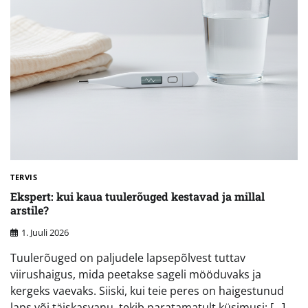
TERVIS
Ekspert: kui kaua tuulerõuged kestavad ja millal
arstile?
1. Juuli 2026
Tuulerõuged on paljudele lapsepõlvest tuttav
viirushaigus, mida peetakse sageli mööduvaks ja
kergeks vaevaks. Siiski, kui teie peres on haigestunud
laps või täiskasvanu, tekib paratamatult küsimusi: […]