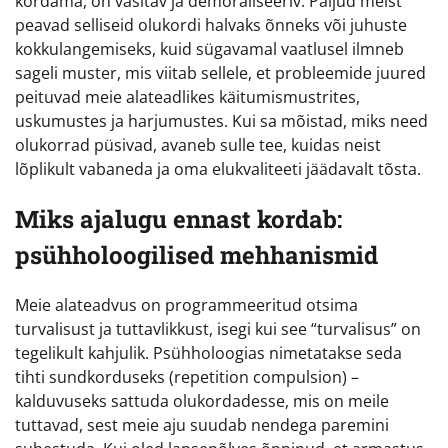
kordama, on väsitav ja demoraliseeriv. Paljud meist
peavad selliseid olukordi halvaks õnneks või juhuste
kokkulangemiseks, kuid sügavamal vaatlusel ilmneb
sageli muster, mis viitab sellele, et probleemide juured
peituvad meie alateadlikes käitumismustrites,
uskumustes ja harjumustes. Kui sa mõistad, miks need
olukorrad püsivad, avaneb sulle tee, kuidas neist
lõplikult vabaneda ja oma elukvaliteeti jäädavalt tõsta.
Miks ajalugu ennast kordab:
psühholoogilised mehhanismid
Meie alateadvus on programmeeritud otsima
turvalisust ja tuttavlikkust, isegi kui see “turvalisus” on
tegelikult kahjulik. Psühholoogias nimetatakse seda
tihti sundkorduseks (repetition compulsion) –
kalduvuseks sattuda olukordadesse, mis on meile
tuttavad, sest meie aju suudab nendega paremini