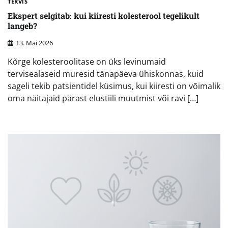
TERVIS
Ekspert selgitab: kui kiiresti kolesterool tegelikult
langeb?
13. Mai 2026
Kõrge kolesteroolitase on üks levinumaid
tervisealaseid muresid tänapäeva ühiskonnas, kuid
sageli tekib patsientidel küsimus, kui kiiresti on võimalik
oma näitajaid pärast elustiili muutmist või ravi […]