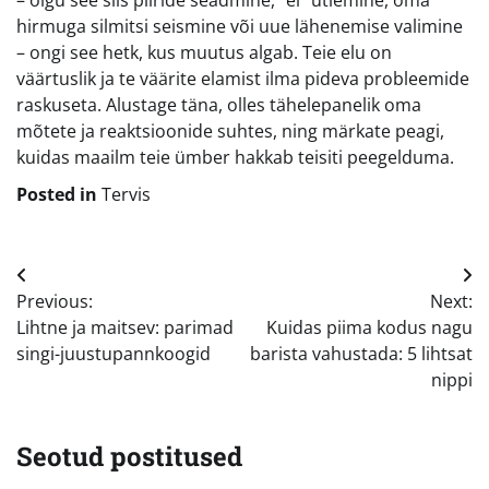
– olgu see siis piiride seadmine, “ei” ütlemine, oma
hirmuga silmitsi seismine või uue lähenemise valimine
– ongi see hetk, kus muutus algab. Teie elu on
väärtuslik ja te väärite elamist ilma pideva probleemide
raskuseta. Alustage täna, olles tähelepanelik oma
mõtete ja reaktsioonide suhtes, ning märkate peagi,
kuidas maailm teie ümber hakkab teisiti peegelduma.
Posted in
Tervis
Navigeerimine
Previous:
Next:
Lihtne ja maitsev: parimad
Kuidas piima kodus nagu
singi-juustupannkoogid
barista vahustada: 5 lihtsat
nippi
Seotud postitused