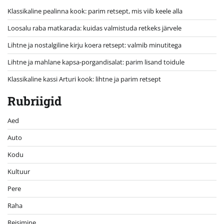
Klassikaline pealinna kook: parim retsept, mis viib keele alla
Loosalu raba matkarada: kuidas valmistuda retkeks järvele
Lihtne ja nostalgiline kirju koera retsept: valmib minutitega
Lihtne ja mahlane kapsa-porgandisalat: parim lisand toidule
Klassikaline kassi Arturi kook: lihtne ja parim retsept
Rubriigid
Aed
Auto
Kodu
Kultuur
Pere
Raha
Reisimine