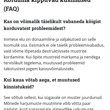
(FAQ)
Kas on võimalik täielikult vabaneda kõigist
korduvatest probleemidest?
Inimese elu on dünaamiline ja väljakutsed on selle
loomulik osa. Eesmärk ei ole täielik probleemivabadus,
vaid võime lõpetada destruktiivsete mustrite
kordamine. Kui õpite mustreid märkama ja nendega
tervislikult tegelema, muutuvad probleemid
takistustest pigem kasvuvõimalusteks.
Kui kaua võtab aega, et muutused
kinnistuksid?
See sõltub sellest, kui sügavale on muster juurdunud.
Mõnede harjumuste muutmine võib võtta paar
nädalat, kuid sügavamate alateadlike uskumuste