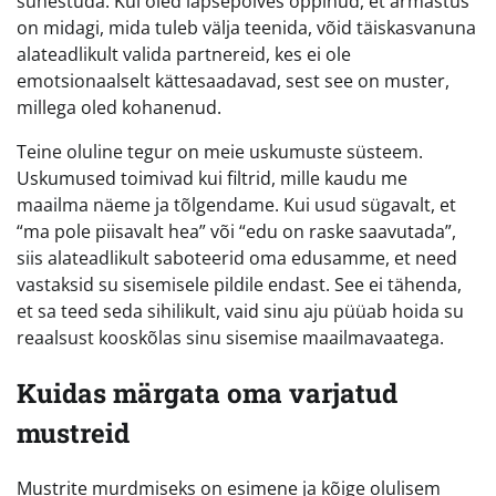
suhestuda. Kui oled lapsepõlves õppinud, et armastus
on midagi, mida tuleb välja teenida, võid täiskasvanuna
alateadlikult valida partnereid, kes ei ole
emotsionaalselt kättesaadavad, sest see on muster,
millega oled kohanenud.
Teine oluline tegur on meie uskumuste süsteem.
Uskumused toimivad kui filtrid, mille kaudu me
maailma näeme ja tõlgendame. Kui usud sügavalt, et
“ma pole piisavalt hea” või “edu on raske saavutada”,
siis alateadlikult saboteerid oma edusamme, et need
vastaksid su sisemisele pildile endast. See ei tähenda,
et sa teed seda sihilikult, vaid sinu aju püüab hoida su
reaalsust kooskõlas sinu sisemise maailmavaatega.
Kuidas märgata oma varjatud
mustreid
Mustrite murdmiseks on esimene ja kõige olulisem