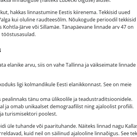
aksa linnaõiguse (näiteks Lübecki õiguse) alusel.
ulekut, hakkas linnastumine Eestis kiirenema. Tekkisid uued
Valga kui oluline raudteesõlm. Nõukogude perioodil tekkisid
 Kohtla-Järve või Sillamäe. Tänapäevane linnade arv 47 on
d tööstusasulad.
s
 elanike arvu, siis on vahe Tallinna ja väikseimate linnade
 koduks ligi kolmandikule Eesti elanikkonnast. See on meie
 pealinnaks tänu oma ülikoolile ja teadustraditsioonidele.
l ja omab unikaalset demograafilist ning ajaloolist profiili.
a turismisektori poolest.
veidi üle tuhande või paarituhande. Näiteks linnad nagu Kalla
eldavad, kuid neil on säilinud ajalooline linnaõigus. See te