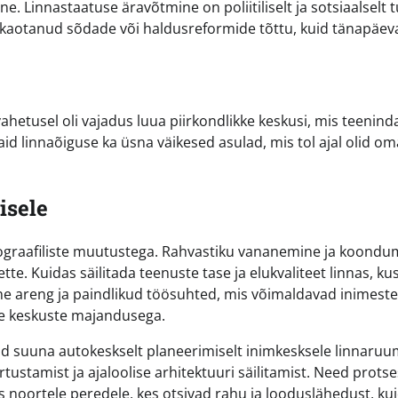
ne. Linnastaatuse äravõtmine on poliitiliselt ja sotsiaalselt t
 kaotanud sõdade või haldusreformide tõttu, kuid tänapäev
vahetusel oli vajadus luua piirkondlikke keskusi, mis teenind
id linnaõiguse ka üsna väikesed asulad, mis tol ajal olid om
isele
emograafiliste muutustega. Rahvastiku vananemine ja koondu
e. Kuidas säilitada teenuste tase ja elukvaliteet linnas, ku
lne areng ja paindlikud töösuhted, mis võimaldavad inimeste
rte keskuste majandusega.
ud suuna autokeskselt planeerimiselt inimkesksele linnaruum
ustamist ja ajaloolise arhitektuuri säilitamist. Need protse
noortele peredele, kes otsivad rahu ja looduslähedust, kui