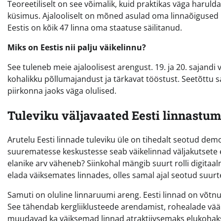
Teoreetiliselt on see võimalik, kuid praktikas väga harulda
küsimus. Ajalooliselt on mõned asulad oma linnaõigused
Eestis on kõik 47 linna oma staatuse säilitanud.
Miks on Eestis nii palju väikelinnu?
See tuleneb meie ajaloolisest arengust. 19. ja 20. sajandi 
kohalikku põllumajandust ja tärkavat tööstust. Seetõttu sa
piirkonna jaoks väga olulised.
Tuleviku väljavaated Eesti linnastum
Arutelu Eesti linnade tuleviku üle on tihedalt seotud d
suurematesse keskustesse seab väikelinnad väljakutsete ett
elanike arv väheneb? Siinkohal mängib suurt rolli digitaa
elada väiksemates linnades, olles samal ajal seotud suu
Samuti on oluline linnaruumi areng. Eesti linnad on võtn
See tähendab kergliiklusteede arendamist, rohealade väärt
muudavad ka väiksemad linnad atraktiivsemaks elukohaks 