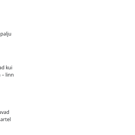
 palju
ad kui
 – linn
suvad
artel