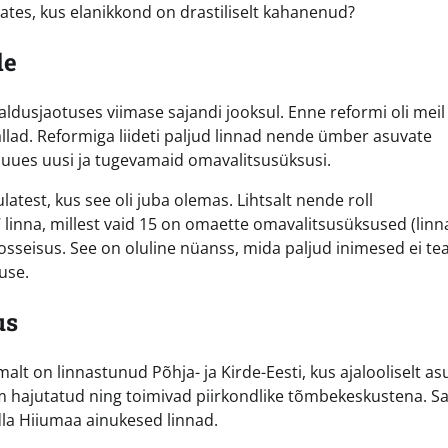
ulates, kus elanikkond on drastiliselt kahanenud?
le
dusjaotuses viimase sajandi jooksul. Enne reformi oli meil
allad. Reformiga liideti paljud linnad nende ümber asuvate
 luues uusi ja tugevamaid omavalitsusüksusi.
atest, kus see oli juba olemas. Lihtsalt nende roll
linna, millest vaid 15 on omaette omavalitsusüksused (linn
sseisus. See on oluline nüanss, mida paljud inimesed ei tea
tuse.
us
amalt on linnastunud Põhja- ja Kirde-Eesti, kus ajalooliselt a
 hajutatud ning toimivad piirkondlike tõmbekeskustena. Sa
dla Hiiumaa ainukesed linnad.