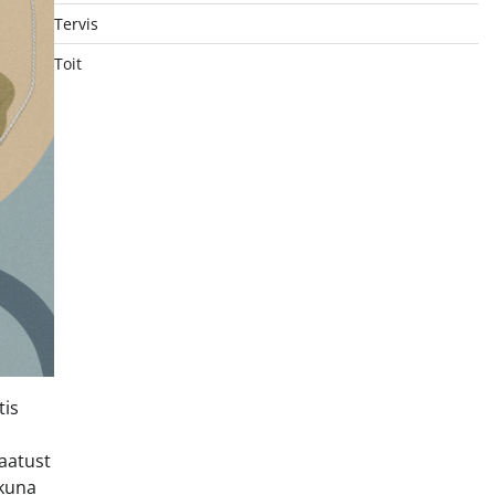
Tervis
Toit
tis
taatust
 kuna