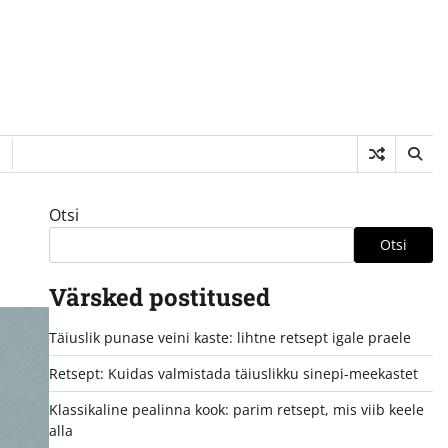
Otsi
Otsi
Värsked postitused
Täiuslik punase veini kaste: lihtne retsept igale praele
Retsept: Kuidas valmistada täiuslikku sinepi-meekastet
Klassikaline pealinna kook: parim retsept, mis viib keele
alla