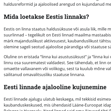
haldusreformid ja ajaloolised arengud on kujundanud me
Mida loetakse Eestis linnaks?
Eestis on linna staatus haldusüksuse või asula liik, mille
suurlinnad – tegelikult on Eesti linnad maailma mastaabi
märk majanduslikust aktiivsusest, kaubanduslikust tähts
olemine sageli seotud ajaloolise pärandiga või staatuse sä
Oluline on eristada “linna kui asustusüksust” ja “linna k
linnu osa suurematest valdadest. See tähendab, et linn o
omaette vallavanem või volikogu, sest ta kuulub mõne va
säilitanud omavalitsusliku staatuse linnana.
Eesti linnade ajalooline kujunemine
Eesti linnade ajalugu ulatub keskaega, mil tekkisid esimes
kaubanduskeskused, mis ühendasid Lääne-Euroopat idapool