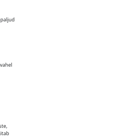
 paljud
 vahel
ste,
kitab