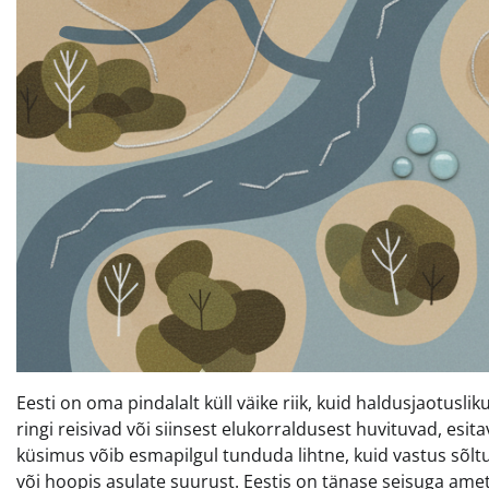
Eesti on oma pindalalt küll väike riik, kuid haldusjaotuslik
ringi reisivad või siinsest elukorraldusest huvituvad, esita
küsimus võib esmapilgul tunduda lihtne, kuid vastus sõltu
või hoopis asulate suurust. Eestis on tänase seisuga ametli