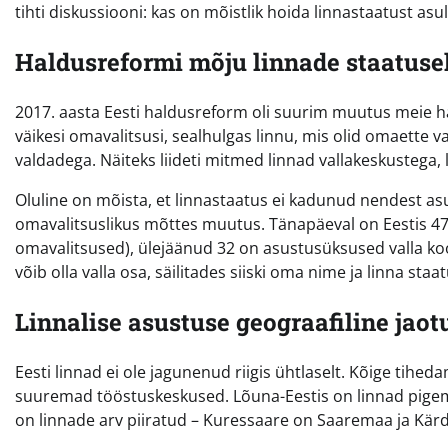
tihti diskussiooni: kas on mõistlik hoida linnastaatust as
Haldusreformi mõju linnade staatuse
2017. aasta Eesti haldusreform oli suurim muutus meie hal
väikesi omavalitsusi, sealhulgas linnu, mis olid omaette v
valdadega. Näiteks liideti mitmed linnad vallakeskustega,
Oluline on mõista, et linnastaatus ei kadunud nendest asul
omavalitsuslikus mõttes muutus. Tänapäeval on Eestis 47 
omavalitsused), ülejäänud 32 on asustusüksused valla koo
võib olla valla osa, säilitades siiski oma nime ja linna staa
Linnalise asustuse geograafiline jaot
Eesti linnad ei ole jagunenud riigis ühtlaselt. Kõige tihed
suuremad tööstuskeskused. Lõuna-Eestis on linnad pigem
on linnade arv piiratud – Kuressaare on Saaremaa ja Kär