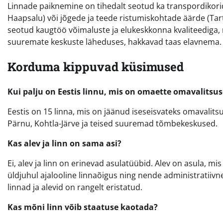
Linnade paiknemine on tihedalt seotud ka transpordikorid
Haapsalu) või jõgede ja teede ristumiskohtade äärde (Tartu
seotud kaugtöö võimaluste ja elukeskkonna kvaliteediga, m
suuremate keskuste läheduses, hakkavad taas elavnema.
Korduma kippuvad küsimused
Kui palju on Eestis linnu, mis on omaette omavalitsu
Eestis on 15 linna, mis on jäänud iseseisvateks omavalits
Pärnu, Kohtla-Järve ja teised suuremad tõmbekeskused.
Kas alev ja linn on sama asi?
Ei, alev ja linn on erinevad asulatüübid. Alev on asula, mi
üldjuhul ajalooline linnaõigus ning nende administratiivne
linnad ja alevid on rangelt eristatud.
Kas mõni linn võib staatuse kaotada?