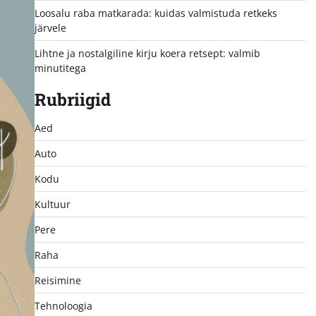
Loosalu raba matkarada: kuidas valmistuda retkeks
järvele
Lihtne ja nostalgiline kirju koera retsept: valmib
minutitega
Rubriigid
Aed
Auto
Kodu
Kultuur
Pere
Raha
Reisimine
Tehnoloogia