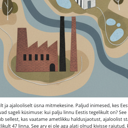
ult ja ajalooliselt üsna mitmekesine. Paljud inimesed, kes Ees
vad sageli küsimuse: kui palju linnu Eestis tegelikult on? See
b sellest, kas vaatame ametlikku haldusjaotust, ajaloolist s
kult 47 linna. See arv ei ole aga alati olnud kivisse raiutud,