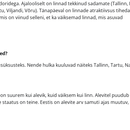
oridega. Ajalooliselt on linnad tekkinud sadamate (Tallinn,
, Viljandi, Võru). Tänapäeval on linnade atraktiivsus tiheda
is on viinud selleni, et ka väiksemad linnad, mis asuvad
sed?
usüksusteks. Nende hulka kuuluvad näiteks Tallinn, Tartu, N
s on suurem kui alevik, kuid väiksem kui linn. Alevitel puudub
 staatus on teine. Eestis on alevite arv samuti ajas muutuv,