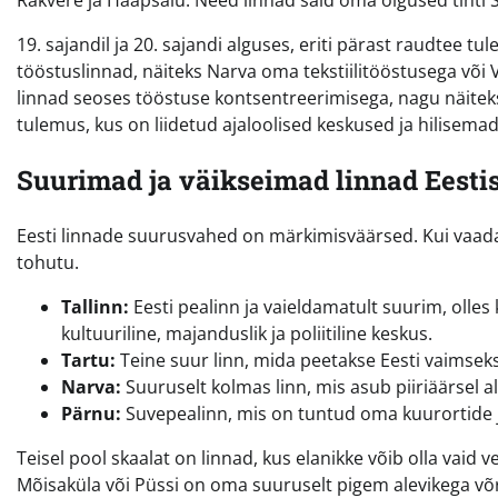
Rakvere ja Haapsalu. Need linnad said oma õigused tihti S
19. sajandil ja 20. sajandi alguses, eriti pärast raudtee t
tööstuslinnad, näiteks Narva oma tekstiilitööstusega või 
linnad seoses tööstuse kontsentreerimisega, nagu näiteks
tulemus, kus on liidetud ajaloolised keskused ja hilisema
Suurimad ja väikseimad linnad Eesti
Eesti linnade suurusvahed on märkimisväärsed. Kui vaadata
tohutu.
Tallinn:
Eesti pealinn ja vaieldamatult suurim, olles
kultuuriline, majanduslik ja poliitiline keskus.
Tartu:
Teine suur linn, mida peetakse Eesti vaimseks
Narva:
Suuruselt kolmas linn, mis asub piiriäärsel ala
Pärnu:
Suvepealinn, mis on tuntud oma kuurortide j
Teisel pool skaalat on linnad, kus elanikke võib olla vaid 
Mõisaküla või Püssi on oma suuruselt pigem alevikega võrr