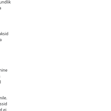
undlik
a
aksid
a
mine
s
l
ile.
ssid
d ei