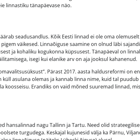
ie linnastiku tänapäevase näo.
 määrab seadusandlus. Kõik Eesti linnad ei ole oma olemuselt
s pigem väikesed. Linnaõiguse saamine on olnud läbi sajandi
usest ja kohaliku kogukonna küpsusest. Tänapäeval on linna
ilitamisega, isegi kui elanike arv on aja jooksul kahanenud.
ui omavalitsusüksust”. Pärast 2017. aasta haldusreformi on e
n küll asulana olemas ja kannab linna nime, kuid tal puudub
lla koosseisu. Erandiks on vaid mõned suuremad linnad, mi
ed hansalinnad nagu Tallinn ja Tartu. Need olid strateegilis
sete turgudega. Keskajal kujunesid välja ka Pärnu, Viljand