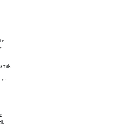
te
ks
namik
s on
ed
i,