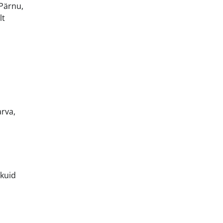
 Pärnu,
lt
arva,
 kuid