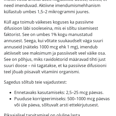
need imenduvad. Aktiivne imendumismehhanism
küllastub umbes 1,5–2 mikrogrammi juures.
Küll aga toimub väikeses koguses ka passiivne
difusioon läbi sooleseina, mis ei sõltu sisemisest
faktorist. See on umbes 1% kogu manustatud
annusest. Seega, kui võtate suukaudselt väga suuri
annuseid (näiteks 1000 mcg ehk 1 mg), imendub
aktiivselt see maksimum ja passiivselt veel väike osa.
See on põhjus, miks ravidoktorid määravad tihti just
suuri doose – nii tagatakse, et ka passiivse difusiooni
teel jõuab piisavalt vitamiini organismi.
Sagedus sõltub teie vajadustest:
Ennetavaks kasutamiseks: 2,5–25 mcg päevas.
Puuduse korrigeerimiseks: 500–1000 mcg päevas
või üle päeva, sõltuvalt arsti ettekirjutusest.
Pikaajalisel tarvitamisel on oluline lasta