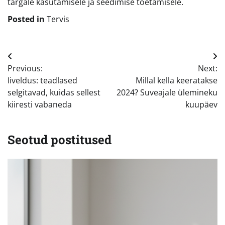
targale kasutamisele ja seedimise toetamisele.
Posted in
Tervis
Navigeerimine
Previous:
Next:
Iiveldus: teadlased
Millal kella keeratakse
selgitavad, kuidas sellest
2024? Suveajale ülemineku
kiiresti vabaneda
kuupäev
Seotud postitused