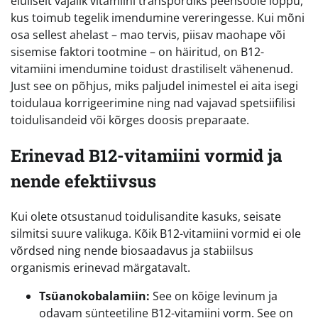
eluliselt vajalik vitamiini transpordiks peensoole lõppu,
kus toimub tegelik imendumine vereringesse. Kui mõni
osa sellest ahelast – mao tervis, piisav maohape või
sisemise faktori tootmine – on häiritud, on B12-
vitamiini imendumine toidust drastiliselt vähenenud.
Just see on põhjus, miks paljudel inimestel ei aita isegi
toidulaua korrigeerimine ning nad vajavad spetsiifilisi
toidulisandeid või kõrges doosis preparaate.
Erinevad B12-vitamiini vormid ja
nende efektiivsus
Kui olete otsustanud toidulisandite kasuks, seisate
silmitsi suure valikuga. Kõik B12-vitamiini vormid ei ole
võrdsed ning nende biosaadavus ja stabiilsus
organismis erinevad märgatavalt.
Tsüanokobalamiin:
See on kõige levinum ja
odavam sünteetiline B12-vitamiini vorm. See on