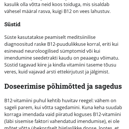
kasulik olla võtta neid koos toiduga, mis sisaldab
vähesel määral rasva, kuigi B12 on vees lahustuv.
Süstid
Süste kasutatakse peamiselt meditsiinilise
diagnoositud raske B12-puudulikkuse korral, eriti kui
esinevad neuroloogilised sümptomid või kui
imendumine seedetrakti kaudu on peaaegu võimatu.
Süstid tagavad kiire ja kindla vitamiini taseme tõusu
veres, kuid vajavad arsti ettekirjutust ja jälgimist.
Doseerimise põhimõtted ja sagedus
B12-vitamiini puhul kehtib huvitav reegel: vähem on
sageli parem, kui võtta sagedamini. Kuna keha suudab
korraga imendada vaid piiratud koguses B12-vitamiini
(läbi sisemise faktori vahendatud imendumise), ei ole
mõtet võtta ühekordselt hiiglaslikke doose, lootes, et