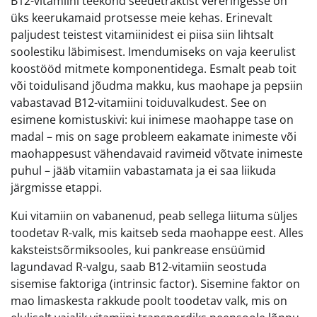
B12-vitamiini teekond seedetraktist vereringesse on
üks keerukamaid protsesse meie kehas. Erinevalt
paljudest teistest vitamiinidest ei piisa siin lihtsalt
soolestiku läbimisest. Imendumiseks on vaja keerulist
koostööd mitmete komponentidega. Esmalt peab toit
või toidulisand jõudma makku, kus maohape ja pepsiin
vabastavad B12-vitamiini toiduvalkudest. See on
esimene komistuskivi: kui inimese maohappe tase on
madal – mis on sage probleem eakamate inimeste või
maohappesust vähendavaid ravimeid võtvate inimeste
puhul – jääb vitamiin vabastamata ja ei saa liikuda
järgmisse etappi.
Kui vitamiin on vabanenud, peab sellega liituma süljes
toodetav R-valk, mis kaitseb seda maohappe eest. Alles
kaksteistsõrmiksooles, kui pankrease ensüümid
lagundavad R-valgu, saab B12-vitamiin seostuda
sisemise faktoriga (intrinsic factor). Sisemine faktor on
mao limaskesta rakkude poolt toodetav valk, mis on