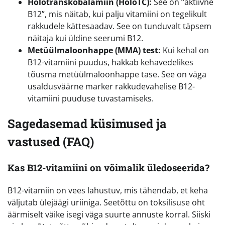
Holotranskobalamiin (HoloTC):
See on “aktiivne
B12”, mis näitab, kui palju vitamiini on tegelikult
rakkudele kättesaadav. See on tunduvalt täpsem
näitaja kui üldine seerumi B12.
Metüülmaloonhappe (MMA) test:
Kui kehal on
B12-vitamiini puudus, hakkab kehavedelikes
tõusma metüülmaloonhappe tase. See on väga
usaldusväärne marker rakkudevahelise B12-
vitamiini puuduse tuvastamiseks.
Sagedasemad küsimused ja
vastused (FAQ)
Kas B12-vitamiini on võimalik üledoseerida?
B12-vitamiin on vees lahustuv, mis tähendab, et keha
väljutab ülejäägi uriiniga. Seetõttu on toksilisuse oht
äärmiselt väike isegi väga suurte annuste korral. Siiski