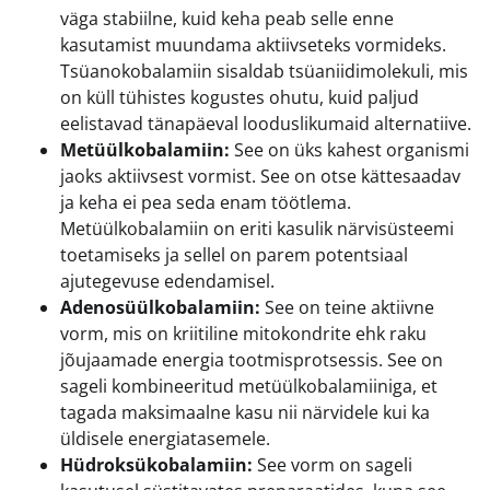
väga stabiilne, kuid keha peab selle enne
kasutamist muundama aktiivseteks vormideks.
Tsüanokobalamiin sisaldab tsüaniidimolekuli, mis
on küll tühistes kogustes ohutu, kuid paljud
eelistavad tänapäeval looduslikumaid alternatiive.
Metüülkobalamiin:
See on üks kahest organismi
jaoks aktiivsest vormist. See on otse kättesaadav
ja keha ei pea seda enam töötlema.
Metüülkobalamiin on eriti kasulik närvisüsteemi
toetamiseks ja sellel on parem potentsiaal
ajutegevuse edendamisel.
Adenosüülkobalamiin:
See on teine aktiivne
vorm, mis on kriitiline mitokondrite ehk raku
jõujaamade energia tootmisprotsessis. See on
sageli kombineeritud metüülkobalamiiniga, et
tagada maksimaalne kasu nii närvidele kui ka
üldisele energiatasemele.
Hüdroksükobalamiin:
See vorm on sageli