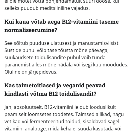
ei ole mõtet võtta põhjendamatult suuri doose, kui
selleks puudub meditsiiniline vajadus.
Kui kaua võtab aega B12-vitamiini taseme
normaliseerumine?
See sõltub puuduse ulatusest ja manustamisviisist.
Süstide puhul võib tase tõusta mõne päevaga,
suukaudsete toidulisandite puhul võib tunda
paranemist alles mõne nädala või isegi kuu möödudes.
Oluline on järjepidevus.
Kas taimetoitlased ja veganid peavad
kindlasti võtma B12 toidulisandit?
Jah, absoluutselt. B12-vitamiini leidub looduslikult
peamiselt loomsetes toodetes. Taimsed allikad, nagu
vetikad või fermenteeritud toidud, sisaldavad sageli
vitamiini analooge, mida keha ei suuda kasutada või