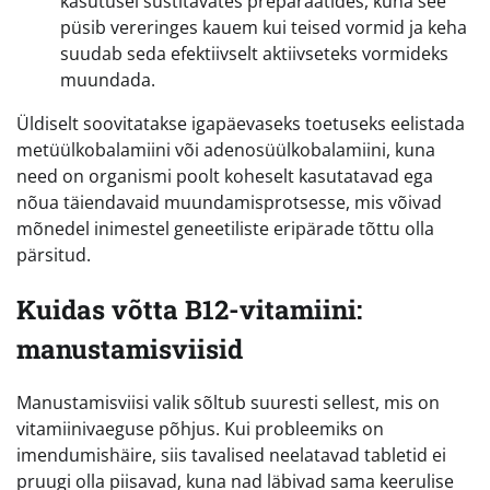
kasutusel süstitavates preparaatides, kuna see
püsib vereringes kauem kui teised vormid ja keha
suudab seda efektiivselt aktiivseteks vormideks
muundada.
Üldiselt soovitatakse igapäevaseks toetuseks eelistada
metüülkobalamiini või adenosüülkobalamiini, kuna
need on organismi poolt koheselt kasutatavad ega
nõua täiendavaid muundamisprotsesse, mis võivad
mõnedel inimestel geneetiliste eripärade tõttu olla
pärsitud.
Kuidas võtta B12-vitamiini:
manustamisviisid
Manustamisviisi valik sõltub suuresti sellest, mis on
vitamiinivaeguse põhjus. Kui probleemiks on
imendumishäire, siis tavalised neelatavad tabletid ei
pruugi olla piisavad, kuna nad läbivad sama keerulise