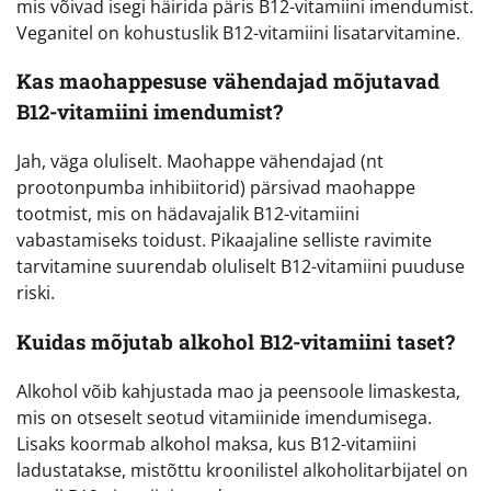
mis võivad isegi häirida päris B12-vitamiini imendumist.
Veganitel on kohustuslik B12-vitamiini lisatarvitamine.
Kas maohappesuse vähendajad mõjutavad
B12-vitamiini imendumist?
Jah, väga oluliselt. Maohappe vähendajad (nt
prootonpumba inhibiitorid) pärsivad maohappe
tootmist, mis on hädavajalik B12-vitamiini
vabastamiseks toidust. Pikaajaline selliste ravimite
tarvitamine suurendab oluliselt B12-vitamiini puuduse
riski.
Kuidas mõjutab alkohol B12-vitamiini taset?
Alkohol võib kahjustada mao ja peensoole limaskesta,
mis on otseselt seotud vitamiinide imendumisega.
Lisaks koormab alkohol maksa, kus B12-vitamiini
ladustatakse, mistõttu kroonilistel alkoholitarbijatel on