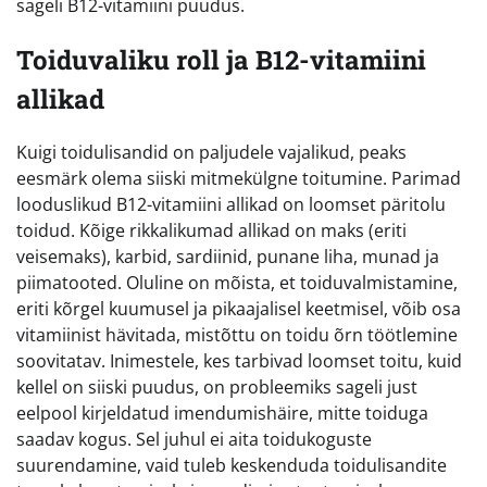
sageli B12-vitamiini puudus.
Toiduvaliku roll ja B12-vitamiini
allikad
Kuigi toidulisandid on paljudele vajalikud, peaks
eesmärk olema siiski mitmekülgne toitumine. Parimad
looduslikud B12-vitamiini allikad on loomset päritolu
toidud. Kõige rikkalikumad allikad on maks (eriti
veisemaks), karbid, sardiinid, punane liha, munad ja
piimatooted. Oluline on mõista, et toiduvalmistamine,
eriti kõrgel kuumusel ja pikaajalisel keetmisel, võib osa
vitamiinist hävitada, mistõttu on toidu õrn töötlemine
soovitatav. Inimestele, kes tarbivad loomset toitu, kuid
kellel on siiski puudus, on probleemiks sageli just
eelpool kirjeldatud imendumishäire, mitte toiduga
saadav kogus. Sel juhul ei aita toidukoguste
suurendamine, vaid tuleb keskenduda toidulisandite