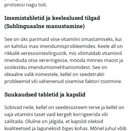
protsessi nagu toit.
Imemistabletid ja keelealused tilgad
(Sublinguaalne manustamine)
See on üks parimaid viise vitamiini omastamiseks, kui
on kahtlus mao imendumisprobleemides. Keele all on
rikkalik veresoontevõrgustik, mis võimaldab vitamiinil
imenduda otse vereringesse, mööda minnes maost ja
soolestiku imendumismehhanismidest. See on
ideaalne valik inimestele, kellel on seedetrakti
probleemid või vähenenud sisemise faktori tootmine.
Suukaudsed tabletid ja kapslid
Sobivad neile, kellel on seedesüsteem terve ja kellel on
vaja vitamiini taset vaid kergelt korrigeerida või
säilitada. Oluline on jälgida, et kapslid oleksid
kvaliteetsed ja laguneksid õiges kohas. Mõnel juhul võib