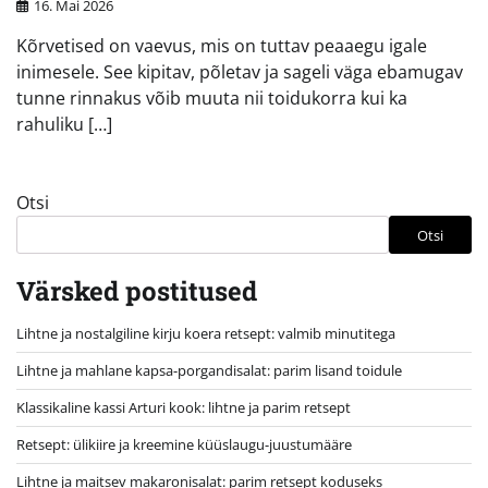
16. Mai 2026
Kõrvetised on vaevus, mis on tuttav peaaegu igale
inimesele. See kipitav, põletav ja sageli väga ebamugav
tunne rinnakus võib muuta nii toidukorra kui ka
rahuliku […]
Otsi
Otsi
Värsked postitused
Lihtne ja nostalgiline kirju koera retsept: valmib minutitega
Lihtne ja mahlane kapsa-porgandisalat: parim lisand toidule
Klassikaline kassi Arturi kook: lihtne ja parim retsept
Retsept: ülikiire ja kreemine küüslaugu-juustumääre
Lihtne ja maitsev makaronisalat: parim retsept koduseks