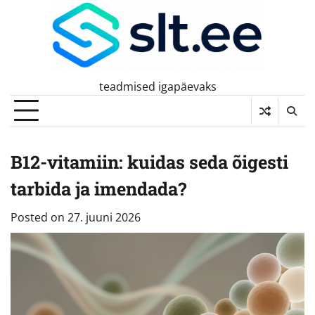
Skip
to
content
teadmised igapäevaks
B12-vitamiin: kuidas seda õigesti
tarbida ja imendada?
Posted on
27. juuni 2026