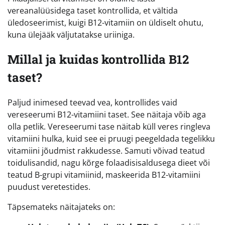
vereanalüüsidega taset kontrollida, et vältida
üledoseerimist, kuigi B12-vitamiin on üldiselt ohutu,
kuna ülejääk väljutatakse uriiniga.
Millal ja kuidas kontrollida B12
taset?
Paljud inimesed teevad vea, kontrollides vaid
vereseerumi B12-vitamiini taset. See näitaja võib aga
olla petlik. Vereseerumi tase näitab küll veres ringleva
vitamiini hulka, kuid see ei pruugi peegeldada tegelikku
vitamiini jõudmist rakkudesse. Samuti võivad teatud
toidulisandid, nagu kõrge folaadisisaldusega dieet või
teatud B-grupi vitamiinid, maskeerida B12-vitamiini
puudust veretestides.
Täpsemateks näitajateks on: