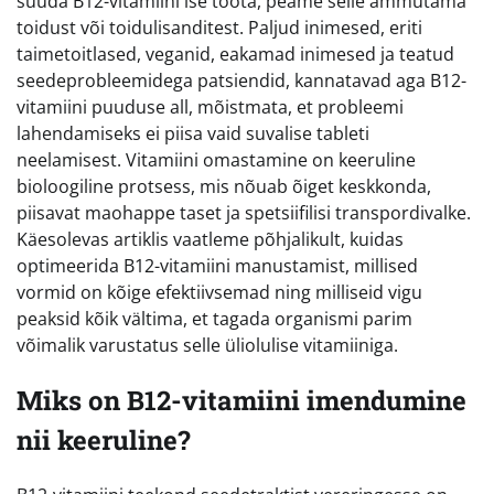
suuda B12-vitamiini ise toota, peame selle ammutama
toidust või toidulisanditest. Paljud inimesed, eriti
taimetoitlased, veganid, eakamad inimesed ja teatud
seedeprobleemidega patsiendid, kannatavad aga B12-
vitamiini puuduse all, mõistmata, et probleemi
lahendamiseks ei piisa vaid suvalise tableti
neelamisest. Vitamiini omastamine on keeruline
bioloogiline protsess, mis nõuab õiget keskkonda,
piisavat maohappe taset ja spetsiifilisi transpordivalke.
Käesolevas artiklis vaatleme põhjalikult, kuidas
optimeerida B12-vitamiini manustamist, millised
vormid on kõige efektiivsemad ning milliseid vigu
peaksid kõik vältima, et tagada organismi parim
võimalik varustatus selle üliolulise vitamiiniga.
Miks on B12-vitamiini imendumine
nii keeruline?