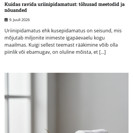
Kuidas ravida uriinipidamatust: tõhusad meetodid ja
nõuanded
9. Juuli 2026
Uriinipidamatus ehk kusepidamatus on seisund, mis
mõjutab miljonite inimeste igapäevaelu kogu
maailmas. Kuigi sellest teemast rääkimine võib olla
piinlik või ebamugav, on oluline mõista, et […]