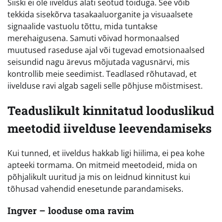
Siiski ei ole iiveldus alati seotud toiduga. See võib
tekkida sisekõrva tasakaaluorganite ja visuaalsete
signaalide vastuolu tõttu, mida tuntakse
merehaigusena. Samuti võivad hormonaalsed
muutused raseduse ajal või tugevad emotsionaalsed
seisundid nagu ärevus mõjutada vagusnärvi, mis
kontrollib meie seedimist. Teadlased rõhutavad, et
iivelduse ravi algab sageli selle põhjuse mõistmisest.
Teaduslikult kinnitatud looduslikud
meetodid iivelduse leevendamiseks
Kui tunned, et iiveldus hakkab ligi hiilima, ei pea kohe
apteeki tormama. On mitmeid meetodeid, mida on
põhjalikult uuritud ja mis on leidnud kinnitust kui
tõhusad vahendid enesetunde parandamiseks.
Ingver – looduse oma ravim