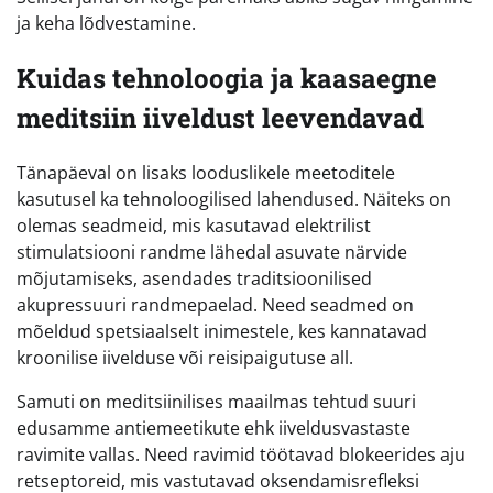
ja keha lõdvestamine.
Kuidas tehnoloogia ja kaasaegne
meditsiin iiveldust leevendavad
Tänapäeval on lisaks looduslikele meetoditele
kasutusel ka tehnoloogilised lahendused. Näiteks on
olemas seadmeid, mis kasutavad elektrilist
stimulatsiooni randme lähedal asuvate närvide
mõjutamiseks, asendades traditsioonilised
akupressuuri randmepaelad. Need seadmed on
mõeldud spetsiaalselt inimestele, kes kannatavad
kroonilise iivelduse või reisipaigutuse all.
Samuti on meditsiinilises maailmas tehtud suuri
edusamme antiemeetikute ehk iiveldusvastaste
ravimite vallas. Need ravimid töötavad blokeerides aju
retseptoreid, mis vastutavad oksendamisrefleksi