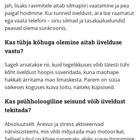
Jah, lisaks ravimitele aitab silmapiiri vaatamine ja pea
paigal hoidmine. Kui tunned iiveldust, ära loe raamatut
ega vaata telefoni – sinu silmad ja tasakaaluelundid
peavad olema sünkroonis.
Kas tühja kõhuga olemine aitab iivelduse
vastu?
Sageli arvatakse nii, kuid tegelikkuses võib täiesti tühi
kõht iiveldust hoopis süvendada, kuna maohape
hakkab ärritama mao limaskesta. Parem on süüa
väikeses koguses kuiva toitu, näiteks küpsiseid.
Kas psühholoogiline seisund võib iiveldust
tekitada?
Absoluutselt. Ärevus ja stress aktiveerivad
närvisüsteemi, mis võib mõjutada mao motoorikat.
Sellisel juhul on kõige paremaks abiks sügav hingamine