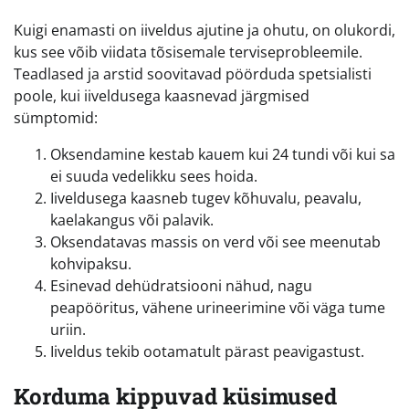
Kuigi enamasti on iiveldus ajutine ja ohutu, on olukordi,
kus see võib viidata tõsisemale terviseprobleemile.
Teadlased ja arstid soovitavad pöörduda spetsialisti
poole, kui iiveldusega kaasnevad järgmised
sümptomid:
Oksendamine kestab kauem kui 24 tundi või kui sa
ei suuda vedelikku sees hoida.
Iiveldusega kaasneb tugev kõhuvalu, peavalu,
kaelakangus või palavik.
Oksendatavas massis on verd või see meenutab
kohvipaksu.
Esinevad dehüdratsiooni nähud, nagu
peapööritus, vähene urineerimine või väga tume
uriin.
Iiveldus tekib ootamatult pärast peavigastust.
Korduma kippuvad küsimused