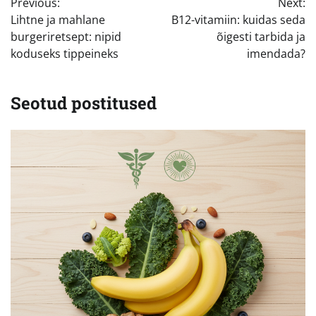
Previous:
Next:
Lihtne ja mahlane
B12-vitamiin: kuidas seda
burgeriretsept: nipid
õigesti tarbida ja
koduseks tippeineks
imendada?
Seotud postitused