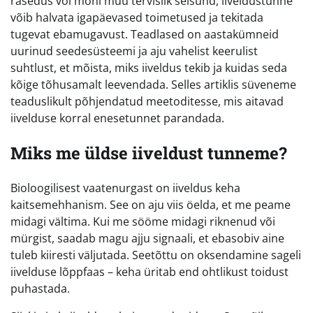
rasedus või mõni muu tervislik seisund, iiveldustunne
võib halvata igapäevased toimetused ja tekitada
tugevat ebamugavust. Teadlased on aastakümneid
uurinud seedesüsteemi ja aju vahelist keerulist
suhtlust, et mõista, miks iiveldus tekib ja kuidas seda
kõige tõhusamalt leevendada. Selles artiklis süveneme
teaduslikult põhjendatud meetoditesse, mis aitavad
iivelduse korral enesetunnet parandada.
Miks me üldse iiveldust tunneme?
Bioloogilisest vaatenurgast on iiveldus keha
kaitsemehhanism. See on aju viis öelda, et me peame
midagi vältima. Kui me sööme midagi riknenud või
mürgist, saadab magu ajju signaali, et ebasobiv aine
tuleb kiiresti väljutada. Seetõttu on oksendamine sageli
iivelduse lõppfaas – keha üritab end ohtlikust toidust
puhastada.