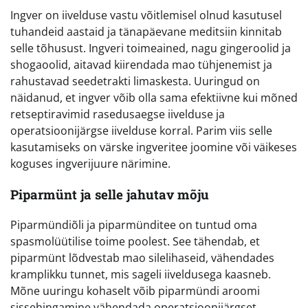
Ingver on iivelduse vastu võitlemisel olnud kasutusel
tuhandeid aastaid ja tänapäevane meditsiin kinnitab
selle tõhusust. Ingveri toimeained, nagu gingeroolid ja
shogaoolid, aitavad kiirendada mao tühjenemist ja
rahustavad seedetrakti limaskesta. Uuringud on
näidanud, et ingver võib olla sama efektiivne kui mõned
retseptiravimid rasedusaegse iivelduse ja
operatsioonijärgse iivelduse korral. Parim viis selle
kasutamiseks on värske ingveritee joomine või väikeses
koguses ingverijuure närimine.
Piparmünt ja selle jahutav mõju
Piparmündiõli ja piparmünditee on tuntud oma
spasmolüütilise toime poolest. See tähendab, et
piparmünt lõdvestab mao silelihaseid, vähendades
kramplikku tunnet, mis sageli iiveldusega kaasneb.
Mõne uuringu kohaselt võib piparmündi aroomi
sissehingamine vähendada operatsioonijärgset