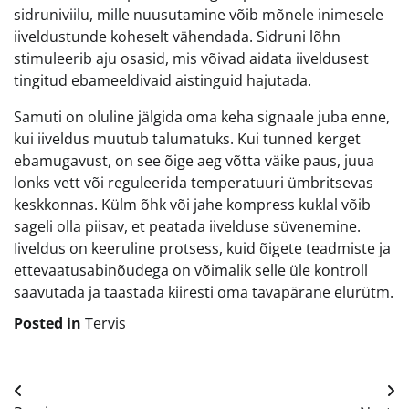
sidruniviilu, mille nuusutamine võib mõnele inimesele
iiveldustunde koheselt vähendada. Sidruni lõhn
stimuleerib aju osasid, mis võivad aidata iiveldusest
tingitud ebameeldivaid aistinguid hajutada.
Samuti on oluline jälgida oma keha signaale juba enne,
kui iiveldus muutub talumatuks. Kui tunned kerget
ebamugavust, on see õige aeg võtta väike paus, juua
lonks vett või reguleerida temperatuuri ümbritsevas
keskkonnas. Külm õhk või jahe kompress kuklal võib
sageli olla piisav, et peatada iivelduse süvenemine.
Iiveldus on keeruline protsess, kuid õigete teadmiste ja
ettevaatusabinõudega on võimalik selle üle kontroll
saavutada ja taastada kiiresti oma tavapärane elurütm.
Posted in
Tervis
Navigeerimine