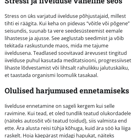
Stressi ja iivelduse vaheline seos
Stress on üks varjatud iivelduse põhjustajaid, millest
tihti ei räägita. Kui keha on pidevas “võitle või põgene”
seisundis, suunab ta vere seedesüsteemist eemale
lihastesse ja ajusse. See aeglustab seedimist ja võib
tekitada raskustunde maos, mida me tajume
iiveldusena. Teadlased soovitavad ärevusest tingitud
iivelduse puhul kasutada meditatsiooni, progressiivset
lihaste lõdvestamist või lihtsalt rahulikku jalutuskäiku,
et taastada organismi loomulik tasakaal.
Olulised harjumused ennetamiseks
Iivelduse ennetamine on sageli kergem kui selle
ravimine. Kui tead, et oled tundlik teatud olukordadele
(näiteks autosõit või teatud toidud), siis valmista end
ette. Ära alusta reisi tühja kõhuga, kuid ära söö ka liiga
raskelt. Hoia käepärast midagi hapukat, näiteks