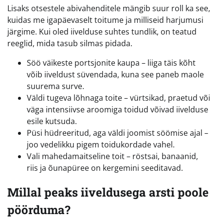
Lisaks otsestele abivahenditele mängib suur roll ka see,
kuidas me igapäevaselt toitume ja milliseid harjumusi
järgime. Kui oled iivelduse suhtes tundlik, on teatud
reeglid, mida tasub silmas pidada.
Söö väikeste portsjonite kaupa – liiga täis kõht
võib iiveldust süvendada, kuna see paneb maole
suurema surve.
Väldi tugeva lõhnaga toite – vürtsikad, praetud või
väga intensiivse aroomiga toidud võivad iivelduse
esile kutsuda.
Püsi hüdreeritud, aga väldi joomist söömise ajal –
joo vedelikku pigem toidukordade vahel.
Vali mahedamaitseline toit – röstsai, banaanid,
riis ja õunapüree on kergemini seeditavad.
Millal peaks iiveldusega arsti poole
pöörduma?