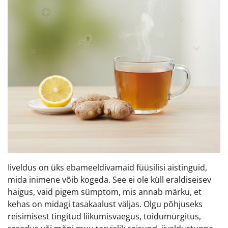
Iiveldus on üks ebameeldivamaid füüsilisi aistinguid,
mida inimene võib kogeda. See ei ole küll eraldiseisev
haigus, vaid pigem sümptom, mis annab märku, et
kehas on midagi tasakaalust väljas. Olgu põhjuseks
reisimisest tingitud liikumisvaegus, toidumürgitus,