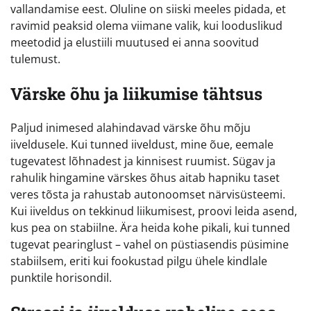
vallandamise eest. Oluline on siiski meeles pidada, et
ravimid peaksid olema viimane valik, kui looduslikud
meetodid ja elustiili muutused ei anna soovitud
tulemust.
Värske õhu ja liikumise tähtsus
Paljud inimesed alahindavad värske õhu mõju
iiveldusele. Kui tunned iiveldust, mine õue, eemale
tugevatest lõhnadest ja kinnisest ruumist. Sügav ja
rahulik hingamine värskes õhus aitab hapniku taset
veres tõsta ja rahustab autonoomset närvisüsteemi.
Kui iiveldus on tekkinud liikumisest, proovi leida asend,
kus pea on stabiilne. Ära heida kohe pikali, kui tunned
tugevat pearinglust – vahel on püstiasendis püsimine
stabiilsem, eriti kui fookustad pilgu ühele kindlale
punktile horisondil.