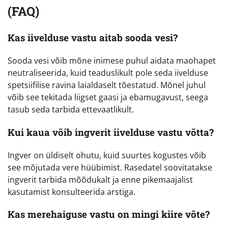
(FAQ)
Kas iivelduse vastu aitab sooda vesi?
Sooda vesi võib mõne inimese puhul aidata maohapet
neutraliseerida, kuid teaduslikult pole seda iivelduse
spetsiifilise ravina laialdaselt tõestatud. Mõnel juhul
võib see tekitada liigset gaasi ja ebamugavust, seega
tasub seda tarbida ettevaatlikult.
Kui kaua võib ingverit iivelduse vastu võtta?
Ingver on üldiselt ohutu, kuid suurtes kogustes võib
see mõjutada vere hüübimist. Rasedatel soovitatakse
ingverit tarbida mõõdukalt ja enne pikemaajalist
kasutamist konsulteerida arstiga.
Kas merehaiguse vastu on mingi kiire võte?