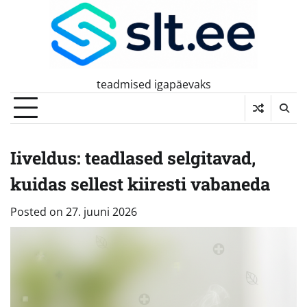
Skip
to
content
teadmised igapäevaks
Iiveldus: teadlased selgitavad,
kuidas sellest kiiresti vabaneda
Posted on
27. juuni 2026