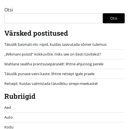
Otsi
Otsi
Värsked postitused
Täiuslik basmati-riis: nipid, kuidas saavutada sõmer tulemus
„Wikmani poisid“ kokkuvõte: miks see on Eesti tüvitekst?
Mahlane sealiha prantsusepäraselt: lihtne ahjuroog perele
Täiuslik punase veini kaste: lihtne retsept igale praele
Retsept: Kuidas valmistada täiuslikku sinepi-meekastet
Rubriigid
Aed
Auto
Kodu