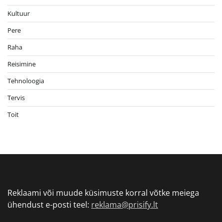
Kultuur
Pere
Raha
Reisimine
Tehnoloogia
Tervis
Toit
Reklaami või muude küsimuste korral võtke meiega
ühendust e-posti teel:
reklama@prisify.lt