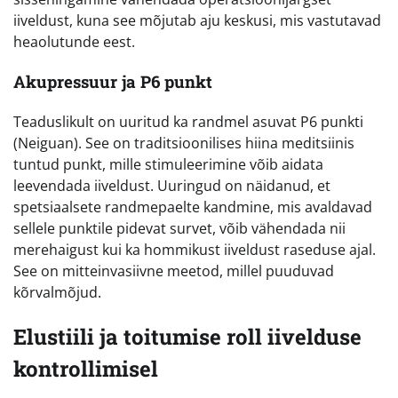
iiveldust, kuna see mõjutab aju keskusi, mis vastutavad
heaolutunde eest.
Akupressuur ja P6 punkt
Teaduslikult on uuritud ka randmel asuvat P6 punkti
(Neiguan). See on traditsioonilises hiina meditsiinis
tuntud punkt, mille stimuleerimine võib aidata
leevendada iiveldust. Uuringud on näidanud, et
spetsiaalsete randmepaelte kandmine, mis avaldavad
sellele punktile pidevat survet, võib vähendada nii
merehaigust kui ka hommikust iiveldust raseduse ajal.
See on mitteinvasiivne meetod, millel puuduvad
kõrvalmõjud.
Elustiili ja toitumise roll iivelduse
kontrollimisel