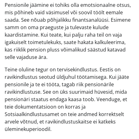
Pensionile jäämine ei tohiks olla emotsionaalne otsus,
mis põhineb vaid väsimusel või soovil töölt eemale
saada. See nõuab põhjalikku finantsanalüüsi. Esimene
samm on oma praeguste ja tulevaste kulude
kaardistamine. Kui teate, kui palju raha teil on vaja
igakuiselt toimetulekuks, saate hakata kalkuleerima,
kas riiklik pension pluss võimalikud säästud katavad
selle vajaduse ära.
Teine oluline tegur on tervisekindlustus. Eestis on
ravikindlustus seotud üldjuhul töötamisega. Kui jääte
pensionile ja te ei tööta, tagab riik pensionärile
ravikindlustuse. See on üks suurimaid hüvesid, mida
pensionäri staatus endaga kaasa toob. Veenduge, et
teie dokumentatsioon on korras ja
Sotsiaalkindlustusamet on teie andmed korrektselt
arvele võtnud, et ravikindlustuskaitse ei katkeks
üleminekuperioodil.