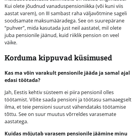
Kui olete jõudnud vanaduspensioniikka (või kuni viis
aastat varem), on III sambast raha väljavõtmine sageli
soodsamate maksumääradega. See on suurepärane
“puhver”, mida kasutada just neil aastatel, mil olete
juba pensionile jäänud, kuid riiklik pension on veel
väike.
Korduma kippuvad küsimused
Kas ma võin varakult pensionile jääda ja samal ajal
edasi töötada?
Jah, Eestis kehtiv süsteem ei piira pensionil olles
töötamist. Võite saada pensioni ja töötasu samaaegselt
ilma, et teie pensioni suurust vähendataks töötamise
tõttu. See on suur muutus võrreldes varasemate
aastatega.
Kuidas mõjutab varasem pensionile jäämine minu