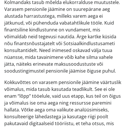
Kolmandaks tasub mõelda elukorralduse muutustele.
Varasem pensionile jäämine on suurepärane aeg
alustada harrastustega, milleks varem aega ei
jätkunud, või pühenduda vabatahtlikule tööle. Kuid
finantsiline kindlustunne on vundament, mis
võimaldab neid tegevusi nautida. Ärge kartke küsida
nõu finantsnõustajatelt või Sotsiaalkindlustusameti
konsultantidelt. Need inimesed oskavad välja tuua
nüansse, mida tavainimene võib kahe silma vahele
jätta, näiteks erinevate maksusoodustuste või
soodustingimustel pensionile jäämise õiguse puhul.
Kokkuvõttes on varasem pensionile jäämine väärtuslik
võimalus, mida tasub kasutada teadlikult. See ei ole
enam “lõpp” tööelule, vaid uus etapp, kus teil on õigus
ja võimalus ise oma aega ning ressursse paremini
hallata. Võtke aega oma valikute analüüsimiseks,
konsulteerige lähedastega ja kasutage riigi poolt
pakutavaid digitaalseid tööriistu, et teha otsus, mis