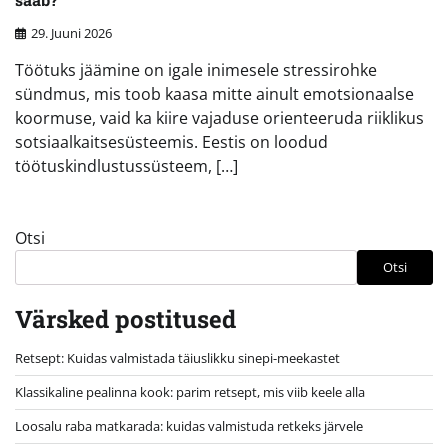
29. Juuni 2026
Töötuks jäämine on igale inimesele stressirohke
sündmus, mis toob kaasa mitte ainult emotsionaalse
koormuse, vaid ka kiire vajaduse orienteeruda riiklikus
sotsiaalkaitsesüsteemis. Eestis on loodud
töötuskindlustussüsteem, […]
Otsi
Otsi
Värsked postitused
Retsept: Kuidas valmistada täiuslikku sinepi-meekastet
Klassikaline pealinna kook: parim retsept, mis viib keele alla
Loosalu raba matkarada: kuidas valmistuda retkeks järvele