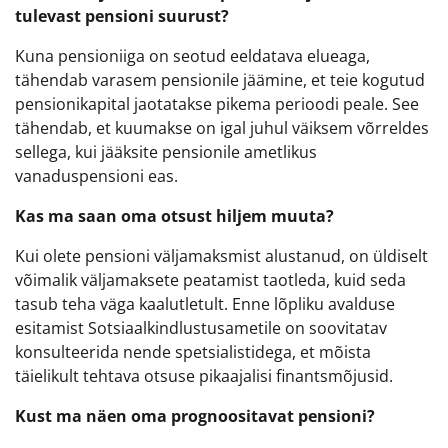
tulevast pensioni suurust?
Kuna pensioniiga on seotud eeldatava elueaga,
tähendab varasem pensionile jäämine, et teie kogutud
pensionikapital jaotatakse pikema perioodi peale. See
tähendab, et kuumakse on igal juhul väiksem võrreldes
sellega, kui jääksite pensionile ametlikus
vanaduspensioni eas.
Kas ma saan oma otsust hiljem muuta?
Kui olete pensioni väljamaksmist alustanud, on üldiselt
võimalik väljamaksete peatamist taotleda, kuid seda
tasub teha väga kaalutletult. Enne lõpliku avalduse
esitamist Sotsiaalkindlustusametile on soovitatav
konsulteerida nende spetsialistidega, et mõista
täielikult tehtava otsuse pikaajalisi finantsmõjusid.
Kust ma näen oma prognoositavat pensioni?