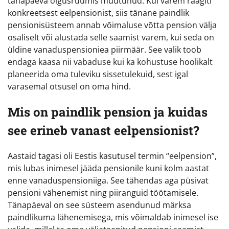
tänapäeva õigusruumis muutunud. Kui varem räägiti
konkreetsest eelpensionist, siis tänane paindlik
pensionisüsteem annab võimaluse võtta pension välja
osaliselt või alustada selle saamist varem, kui seda on
üldine vanaduspensioniea piirmäär. See valik toob
endaga kaasa nii vabaduse kui ka kohustuse hoolikalt
planeerida oma tuleviku sissetulekuid, sest igal
varasemal otsusel on oma hind.
Mis on paindlik pension ja kuidas
see erineb vanast eelpensionist?
Aastaid tagasi oli Eestis kasutusel termin “eelpension”,
mis lubas inimesel jääda pensionile kuni kolm aastat
enne vanaduspensioniiga. See tähendas aga püsivat
pensioni vähenemist ning piiranguid töötamisele.
Tänapäeval on see süsteem asendunud märksa
paindlikuma lähenemisega, mis võimaldab inimesel ise