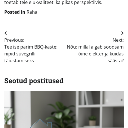
toetab teie elukvaliteeti ka pikas perspektiivis.
Posted in
Raha
Navigeerimine
Previous:
Next:
Tee ise parim BBQ-kaste:
Nõu: millal algab soodsam
nipid suvegrilli
öine elekter ja kuidas
täiustamiseks
säästa?
Seotud postitused