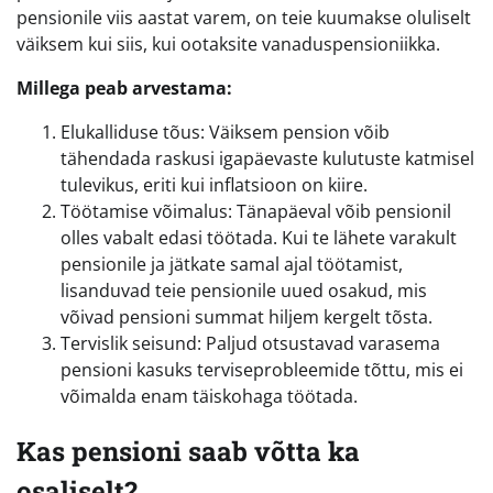
pensionile viis aastat varem, on teie kuumakse oluliselt
väiksem kui siis, kui ootaksite vanaduspensioniikka.
Millega peab arvestama:
Elukalliduse tõus: Väiksem pension võib
tähendada raskusi igapäevaste kulutuste katmisel
tulevikus, eriti kui inflatsioon on kiire.
Töötamise võimalus: Tänapäeval võib pensionil
olles vabalt edasi töötada. Kui te lähete varakult
pensionile ja jätkate samal ajal töötamist,
lisanduvad teie pensionile uued osakud, mis
võivad pensioni summat hiljem kergelt tõsta.
Tervislik seisund: Paljud otsustavad varasema
pensioni kasuks terviseprobleemide tõttu, mis ei
võimalda enam täiskohaga töötada.
Kas pensioni saab võtta ka
osaliselt?