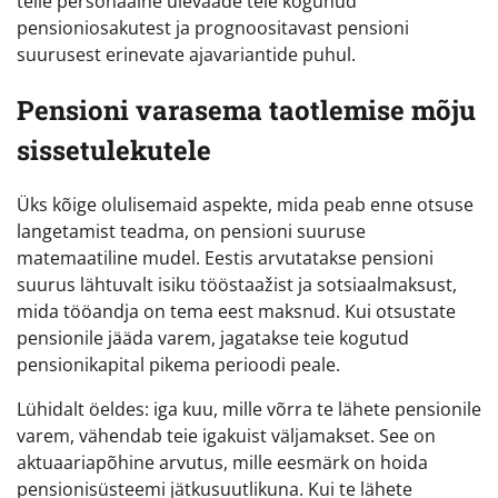
teile personaalne ülevaade teie kogunud
pensioniosakutest ja prognoositavast pensioni
suurusest erinevate ajavariantide puhul.
Pensioni varasema taotlemise mõju
sissetulekutele
Üks kõige olulisemaid aspekte, mida peab enne otsuse
langetamist teadma, on pensioni suuruse
matemaatiline mudel. Eestis arvutatakse pensioni
suurus lähtuvalt isiku tööstaažist ja sotsiaalmaksust,
mida tööandja on tema eest maksnud. Kui otsustate
pensionile jääda varem, jagatakse teie kogutud
pensionikapital pikema perioodi peale.
Lühidalt öeldes: iga kuu, mille võrra te lähete pensionile
varem, vähendab teie igakuist väljamakset. See on
aktuaariapõhine arvutus, mille eesmärk on hoida
pensionisüsteemi jätkusuutlikuna. Kui te lähete