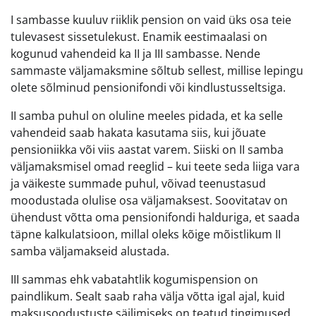
I sambasse kuuluv riiklik pension on vaid üks osa teie
tulevasest sissetulekust. Enamik eestimaalasi on
kogunud vahendeid ka II ja III sambasse. Nende
sammaste väljamaksmine sõltub sellest, millise lepingu
olete sõlminud pensionifondi või kindlustusseltsiga.
II samba puhul on oluline meeles pidada, et ka selle
vahendeid saab hakata kasutama siis, kui jõuate
pensioniikka või viis aastat varem. Siiski on II samba
väljamaksmisel omad reeglid – kui teete seda liiga vara
ja väikeste summade puhul, võivad teenustasud
moodustada olulise osa väljamaksest. Soovitatav on
ühendust võtta oma pensionifondi halduriga, et saada
täpne kalkulatsioon, millal oleks kõige mõistlikum II
samba väljamakseid alustada.
III sammas ehk vabatahtlik kogumispension on
paindlikum. Sealt saab raha välja võtta igal ajal, kuid
maksusoodustuste säilimiseks on teatud tingimused.