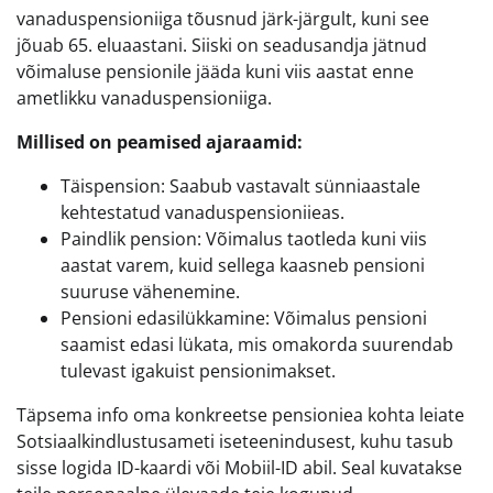
vanaduspensioniiga tõusnud järk-järgult, kuni see
jõuab 65. eluaastani. Siiski on seadusandja jätnud
võimaluse pensionile jääda kuni viis aastat enne
ametlikku vanaduspensioniiga.
Millised on peamised ajaraamid:
Täispension: Saabub vastavalt sünniaastale
kehtestatud vanaduspensioniieas.
Paindlik pension: Võimalus taotleda kuni viis
aastat varem, kuid sellega kaasneb pensioni
suuruse vähenemine.
Pensioni edasilükkamine: Võimalus pensioni
saamist edasi lükata, mis omakorda suurendab
tulevast igakuist pensionimakset.
Täpsema info oma konkreetse pensioniea kohta leiate
Sotsiaalkindlustusameti iseteenindusest, kuhu tasub
sisse logida ID-kaardi või Mobiil-ID abil. Seal kuvatakse