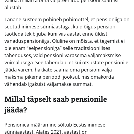
valida, millal ta oma väljateenitud pensioni saamist
alustab.
Tänane süsteem põhineb põhimõttel, et pensioniiga on
seotud inimese sünniaastaga, kuid õigus pensioni
taotleda tekib juba kuni viis aastat enne üldist
vanaduspensioniiga. Oluline on mõista, et tegemist ei
ole enam “eelpensioniga” selle traditsioonilises
tähenduses, vaid pensioni varasema väljamaksmise
võimalusega. See tähendab, et kui otsustate pensionile
jääda varem, hakkate saama oma pensioni välja
maksma pikema perioodi jooksul, mis omakorda
vähendab igakuist väljamakse summat.
Millal täpselt saab pensionile
jääda?
Pensioniea määramine sõltub Eestis inimese
sünniaastast. Alates 2021. aastast on