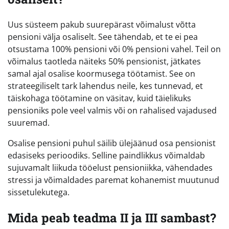
Uus süsteem pakub suurepärast võimalust võtta
pensioni välja osaliselt. See tähendab, et te ei pea
otsustama 100% pensioni või 0% pensioni vahel. Teil on
võimalus taotleda näiteks 50% pensionist, jätkates
samal ajal osalise koormusega töötamist. See on
strateegiliselt tark lahendus neile, kes tunnevad, et
täiskohaga töötamine on väsitav, kuid täielikuks
pensioniks pole veel valmis või on rahalised vajadused
suuremad.
Osalise pensioni puhul säilib ülejäänud osa pensionist
edasiseks perioodiks. Selline paindlikkus võimaldab
sujuvamalt liikuda tööelust pensioniikka, vähendades
stressi ja võimaldades paremat kohanemist muutunud
sissetulekutega.
Mida peab teadma II ja III sambast?