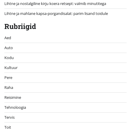
Lihtne ja nostalgiline kirju koera retsept: valmib minutitega
Lihtne ja mahlane kapsa-porgandisalat: parim lisand toidule
Rubriigid
Aed
Auto
Kodu
Kultuur
Pere
Raha
Reisimine
Tehnoloogia
Tervis
Toit