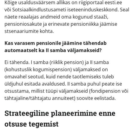
Kõige usaldusväärsem allikas on riigiportaal eesti.ee
või Sotsiaalkindlustusameti iseteeninduskeskkond. Seal
näete reaalajas andmeid oma kogunud staaži,
pensioniosakute ja erinevate pensioniikka jäämise
stsenaariumite kohta.
Kas varasem pensionile jäämine tähendab
automaatselt ka II samba väljamakseid?
Ei tähenda. I samba (riiklik pension) ja II samba
(kohustuslik kogumispension) väljamaksed on
omavahel seotud, kuid nende taotlemiseks tuleb
üldjuhul esitada avaldused. II samba puhul peate ise
otsustama, millist tüüpi väljamakseid (fondipension või
tähtajaline/tähtajatu annuiteet) soovite eelistada.
Strateegiline planeerimine enne
otsuse tegemist