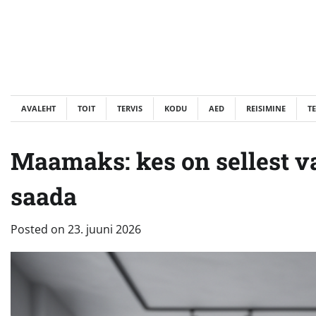
Skip
to
content
AVALEHT
TOIT
TERVIS
KODU
AED
REISIMINE
T
Maamaks: kes on sellest v
saada
Posted on
23. juuni 2026