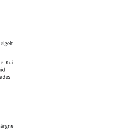
elgelt
e. Kui
uid
dades
järgne