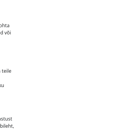
kohta
id või
 teile
ku
astust
bileht,