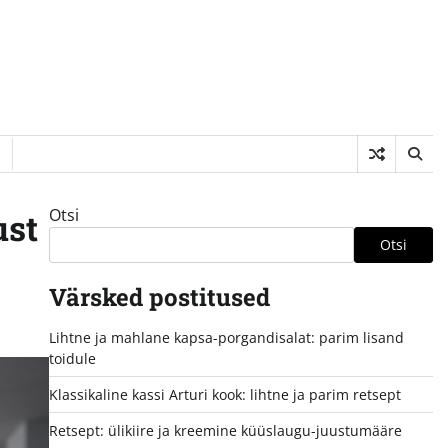
Otsi
ust
Otsi
Värsked postitused
Lihtne ja mahlane kapsa-porgandisalat: parim lisand
toidule
Klassikaline kassi Arturi kook: lihtne ja parim retsept
Retsept: ülikiire ja kreemine küüslaugu-juustumääre