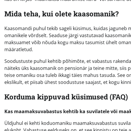
Mida teha, kui olete kaasomanik?
Kaasomandi puhul tekib sageli küsimus, kuidas jaguneb 
omanikele võrdselt. Seaduse järgi vastutavad kaasomani
maksuamet võib nõuda kogu maksu tasumist ühelt omanikul
määratletud.
Soodustuste puhul kehtib põhimõte, et vabastus rakendat
näiteks üks kaasomanik on pensionär ja teine mitte, siis
teise omaniku osa tuleb ikkagi täies mahus tasuda. See o
ekslikult, et piisab ühest soodustuse saajast, et kogu ki
Korduma kippuvad küsimused (FAQ)
Kas maamaksuvabastus kehtib ka suvilatele või maako
Üldjuhul ei kehti koduomaniku maamaksuvabastus suvilatel
elukoht. Vabastuse eelduseks on, et see kinnistu on teie a