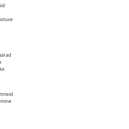
uid
ustuse
äärad
a
ka
itmeid
ndmine