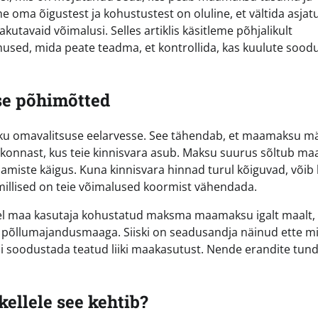
oma õigustest ja kohustustest on oluline, et vältida asjat
pakutavaid võimalusi. Selles artiklis käsitleme põhjalikult
mused, mida peate teadma, et kontrollida, kas kuulute sood
e põhimõtted
liku omavalitsuse eelarvesse. See tähendab, et maamaksu m
rkonnast, kus teie kinnisvara asub. Maksu suurus sõltub ma
iste käigus. Kuna kinnisvara hinnad turul kõiguvad, võib 
millised on teie võimalused koormist vähendada.
el maa kasutaja kohustatud maksma maamaksu igalt maalt,
i põllumajandusmaaga. Siiski on seadusandja näinud ette m
õi soodustada teatud liiki maakasutust. Nende erandite tu
llele see kehtib?