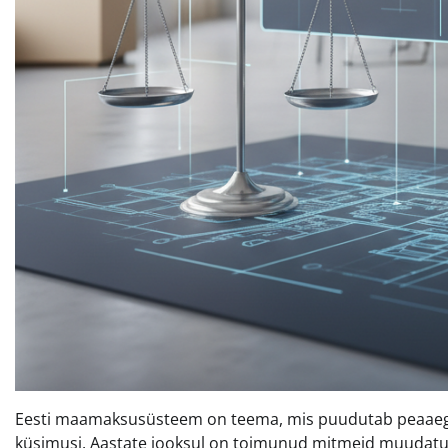
Eesti maamaksusüsteem on teema, mis puudutab peaaegu i
küsimusi. Aastate jooksul on toimunud mitmeid muudatu