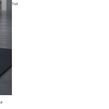
Toit
ja