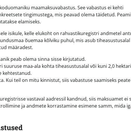
on koduomaniku maamaksuvabastus. See vabastus ei kehti
nkreetsete tingimustega, mis peavad olema täidetud. Peam
tatakse elamiseks.
 isikule, kelle elukoht on rahvastikuregistri andmetel an
lundusmaa õuemaa kõlviku puhul, mis asub tiheasustusalal 
atud määradest.
nik peab olema sinna sisse kirjutatud.
i suuruse maa-ala kohta tiheasustusalal või kuni 2,0 hektar
e kehtestanud.
 Kui teil on mitu kinnistut, siis vabastuse saamiseks peate
kuregistrisse vastaval aadressil kandnud, siis maksuamet ei 
ntrollimine ja andmete korrastamine esimene samm, mida ig
ustused