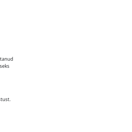
n
stanud
iseks
tust.