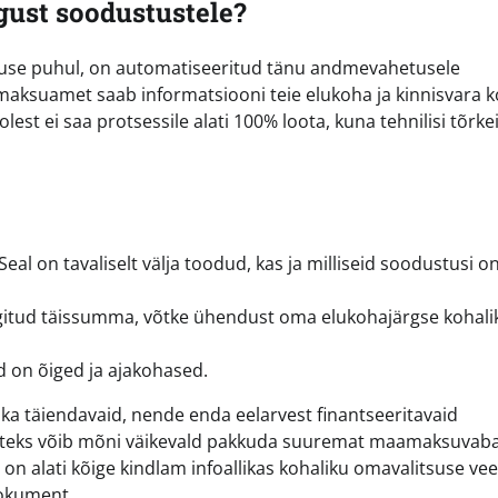
gust soodustustele?
use puhul, on automatiseeritud tänu andmevahetusele
t maksuamet saab informatsiooni teie elukoha ja kinnisvara 
olest ei saa protsessile alati 100% loota, kuna tehnilisi tõrke
al on tavaliselt välja toodud, kas ja milliseid soodustusi on
ärgitud täissumma, võtke ühendust oma elukohajärgse kohali
d on õiged ja ajakohased.
ka täiendavaid, nende enda eelarvest finantseeritavaid
. Näiteks võib mõni väikevald pakkuda suuremat maamaksuvab
 on alati kõige kindlam infoallikas kohaliku omavalitsuse vee
dokument.