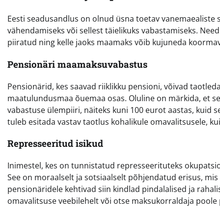
Eesti seadusandlus on olnud üsna toetav vanemaealiste 
vähendamiseks või sellest täielikuks vabastamiseks. Nee
piiratud ning kelle jaoks maamaks võib kujuneda koormav
Pensionäri maamaksuvabastus
Pensionärid, kes saavad riiklikku pensioni, võivad taot
maatulundusmaa õuemaa osas. Oluline on märkida, et see
vabastuse ülempiiri, näiteks kuni 100 eurot aastas, kuid 
tuleb esitada vastav taotlus kohalikule omavalitsusele, k
Represseeritud isikud
Inimestel, kes on tunnistatud represseerituteks okupats
See on moraalselt ja sotsiaalselt põhjendatud erisus, mi
pensionäridele kehtivad siin kindlad pindalalised ja rahal
omavalitsuse veebilehelt või otse maksukorraldaja poole