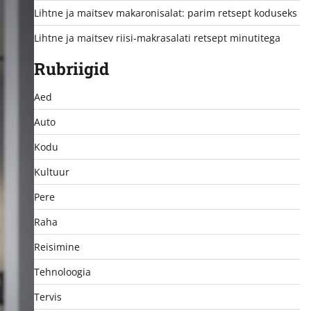
Lihtne ja maitsev makaronisalat: parim retsept koduseks
Lihtne ja maitsev riisi-makrasalati retsept minutitega
Rubriigid
Aed
Auto
Kodu
Kultuur
Pere
Raha
Reisimine
Tehnoloogia
Tervis