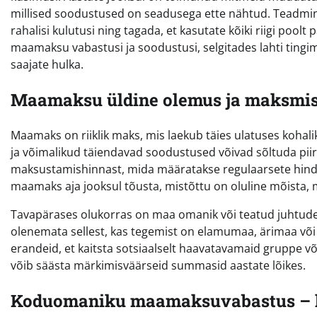
millised soodustused on seadusega ette nähtud. Teadmine 
rahalisi kulutusi ning tagada, et kasutate kõiki riigi poolt 
maamaksu vabastusi ja soodustusi, selgitades lahti tingi
saajate hulka.
Maamaksu üldine olemus ja maksmis
Maamaks on riiklik maks, mis laekub täies ulatuses koha
ja võimalikud täiendavad soodustused võivad sõltuda pii
maksustamishinnast, mida määratakse regulaarsete hindam
maamaks aja jooksul tõusta, mistõttu on oluline mõista, 
Tavapärases olukorras on maa omanik või teatud juhtud
olenemata sellest, kas tegemist on elamumaa, ärimaa võ
erandeid, et kaitsta sotsiaalselt haavatavamaid gruppe v
võib säästa märkimisväärseid summasid aastate lõikes.
Koduomaniku maamaksuvabastus – ke