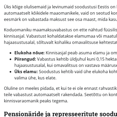
Üks kõige olulisemaid ja levinumaid soodustusi Eestis 
automaatselt kõikidele maaomanikele, vaid on seotud ko
eesmärk on vabastada maksust see osa maast, mida kasu
Koduomaniku maamaksuvabastus on ette nähtud füüsilisele
kinnisasjal. Vabastust kohaldatakse elamumaa või maatu
hajaasustusalal, sõltuvalt kohaliku omavalitsuse kehtest
Elukoha nõue:
Kinnisasjal peab asuma elamu ja oma
Piirangud:
Vabastus kehtib üldjuhul kuni 0,15 hektar
hajaasustusalal, kui omavalitsus on vastava määrus
Üks elamu:
Soodustus kehtib vaid ühe elukoha kohta.
valima ühe, kus elate.
Oluline on meeles pidada, et kui te ei ole ennast rahvasti
teile vabastust automaatselt rakendada. Seetõttu on ko
kinnisvaraomanik peaks tegema.
Pensionäride ja represseeritute sood