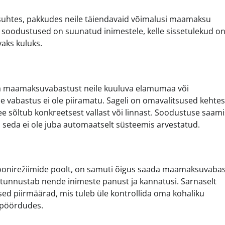
suhtes, pakkudes neile täiendavaid võimalusi maamaksu
d soodustused on suunatud inimestele, kelle sissetulekud o
aks kuluks.
leda maamaksuvabastust neile kuuluva elamumaa või
 vabastus ei ole piiramatu. Sageli on omavalitsused kehte
see sõltub konkreetsest vallast või linnast. Soodustuse saam
ui seda ei ole juba automaatselt süsteemis arvestatud.
ioonirežiimide poolt, on samuti õigus saada maamaksuvabas
s tunnustab nende inimeste panust ja kannatusi. Sarnaselt
ised piirmäärad, mis tuleb üle kontrollida oma kohaliku
 pöördudes.