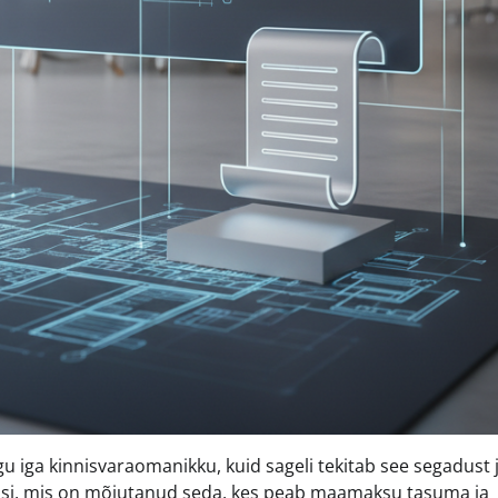
ga kinnisvaraomanikku, kuid sageli tekitab see segadust 
si, mis on mõjutanud seda, kes peab maamaksu tasuma ja