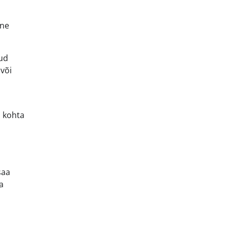
ine
tud
või
i kohta
saa
a