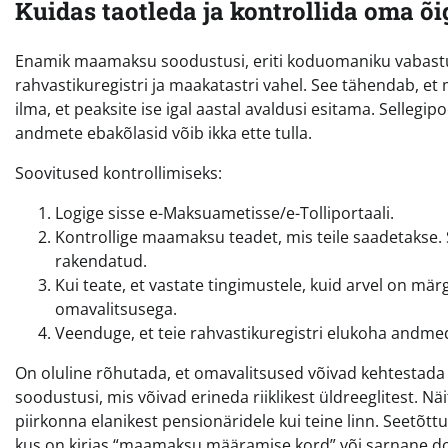
Kuidas taotleda ja kontrollida oma õi
Enamik maamaksu soodustusi, eriti koduomaniku vabast
rahvastikuregistri ja maakatastri vahel. See tähendab, e
ilma, et peaksite ise igal aastal avaldusi esitama. Sellegipo
andmete ebakõlasid võib ikka ette tulla.
Soovitused kontrollimiseks:
Logige sisse e-Maksuametisse/e-Tolliportaali.
Kontrollige maamaksu teadet, mis teile saadetakse. Se
rakendatud.
Kui teate, et vastate tingimustele, kuid arvel on m
omavalitsusega.
Veenduge, et teie rahvastikuregistri elukoha andme
On oluline rõhutada, et omavalitsused võivad kehtestada 
soodustusi, mis võivad erineda riiklikest üldreeglitest
piirkonna elanikest pensionäridele kui teine linn. Seetõttu
kus on kirjas “maamaksu määramise kord” või sarnane 