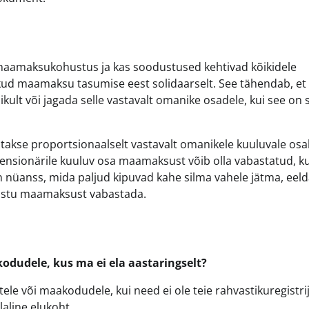
maamaksukohustus ja kas soodustused kehtivad kõikidele
kud maamaksu tasumise eest solidaarselt. See tähendab, et
t või jagada selle vastavalt omanike osadele, kui see on s
akse proportsionaalselt vastavalt omanikele kuuluvale osal
 pensionärile kuuluv osa maamaksust võib olla vabastatud, k
n nüanss, mida paljud kipuvad kahe silma vahele jätma, eel
nnistu maamaksust vabastada.
dudele, kus ma ei ela aastaringselt?
e või maakodudele, kui need ei ole teie rahvastikuregistri
laline elukoht.