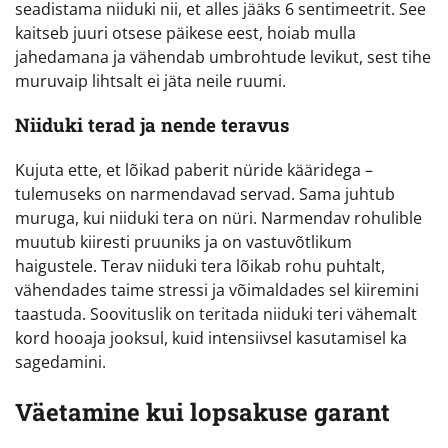
seadistama niiduki nii, et alles jääks 6 sentimeetrit. See
kaitseb juuri otsese päikese eest, hoiab mulla
jahedamana ja vähendab umbrohtude levikut, sest tihe
muruvaip lihtsalt ei jäta neile ruumi.
Niiduki terad ja nende teravus
Kujuta ette, et lõikad paberit nüride kääridega –
tulemuseks on narmendavad servad. Sama juhtub
muruga, kui niiduki tera on nüri. Narmendav rohulible
muutub kiiresti pruuniks ja on vastuvõtlikum
haigustele. Terav niiduki tera lõikab rohu puhtalt,
vähendades taime stressi ja võimaldades sel kiiremini
taastuda. Soovituslik on teritada niiduki teri vähemalt
kord hooaja jooksul, kuid intensiivsel kasutamisel ka
sagedamini.
Väetamine kui lopsakuse garant