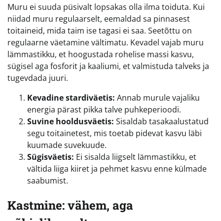
Muru ei suuda püsivalt lopsakas olla ilma toiduta. Kui
niidad muru regulaarselt, eemaldad sa pinnasest
toitaineid, mida taim ise tagasi ei saa. Seetõttu on
regulaarne väetamine vältimatu. Kevadel vajab muru
lämmastikku, et hoogustada rohelise massi kasvu,
sügisel aga fosforit ja kaaliumi, et valmistuda talveks ja
tugevdada juuri.
Kevadine stardiväetis:
Annab murule vajaliku
energia pärast pikka talve puhkeperioodi.
Suvine hooldusväetis:
Sisaldab tasakaalustatud
segu toitainetest, mis toetab pidevat kasvu läbi
kuumade suvekuude.
Sügisväetis:
Ei sisalda liigselt lämmastikku, et
vältida liiga kiiret ja pehmet kasvu enne külmade
saabumist.
Kastmine: vähem, aga