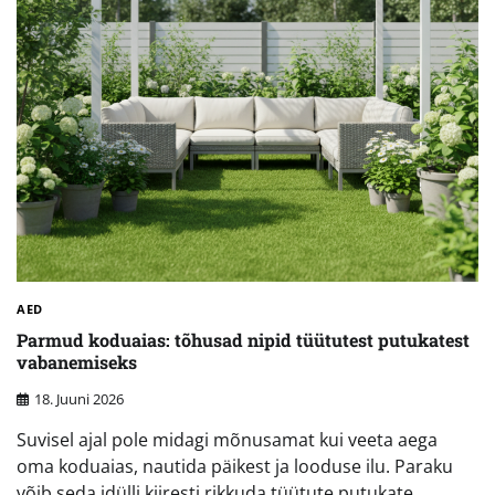
AED
Parmud koduaias: tõhusad nipid tüütutest putukatest
vabanemiseks
18. Juuni 2026
Suvisel ajal pole midagi mõnusamat kui veeta aega
oma koduaias, nautida päikest ja looduse ilu. Paraku
võib seda idülli kiiresti rikkuda tüütute putukate