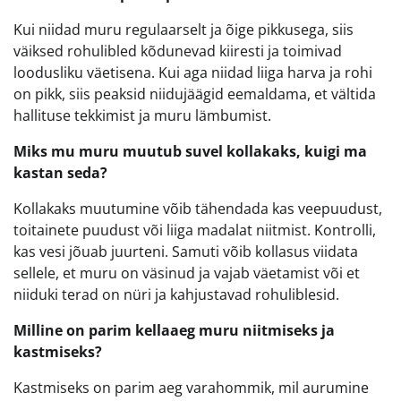
Kui niidad muru regulaarselt ja õige pikkusega, siis
väiksed rohulibled kõdunevad kiiresti ja toimivad
loodusliku väetisena. Kui aga niidad liiga harva ja rohi
on pikk, siis peaksid niidujäägid eemaldama, et vältida
hallituse tekkimist ja muru lämbumist.
Miks mu muru muutub suvel kollakaks, kuigi ma
kastan seda?
Kollakaks muutumine võib tähendada kas veepuudust,
toitainete puudust või liiga madalat niitmist. Kontrolli,
kas vesi jõuab juurteni. Samuti võib kollasus viidata
sellele, et muru on väsinud ja vajab väetamist või et
niiduki terad on nüri ja kahjustavad rohuliblesid.
Milline on parim kellaaeg muru niitmiseks ja
kastmiseks?
Kastmiseks on parim aeg varahommik, mil aurumine