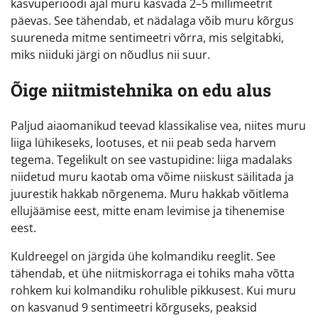
kasvuperioodi ajal muru kasvada 2–5 millimeetrit
päevas. See tähendab, et nädalaga võib muru kõrgus
suureneda mitme sentimeetri võrra, mis selgitabki,
miks niiduki järgi on nõudlus nii suur.
Õige niitmistehnika on edu alus
Paljud aiaomanikud teevad klassikalise vea, niites muru
liiga lühikeseks, lootuses, et nii peab seda harvem
tegema. Tegelikult on see vastupidine: liiga madalaks
niidetud muru kaotab oma võime niiskust säilitada ja
juurestik hakkab nõrgenema. Muru hakkab võitlema
ellujäämise eest, mitte enam levimise ja tihenemise
eest.
Kuldreegel on järgida ühe kolmandiku reeglit. See
tähendab, et ühe niitmiskorraga ei tohiks maha võtta
rohkem kui kolmandiku rohulible pikkusest. Kui muru
on kasvanud 9 sentimeetri kõrguseks, peaksid