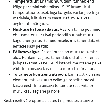
Temperatuur:
Enamik murutaimi tunneb end
kõige paremini vahemikus 15–25 kraadi. Kui
temperatuur tõuseb liiga kõrgeks või langeb liiga
madalale, lülitub taim säästurežiimile ja kasv
aeglustub märgatavalt.
Niiskuse kättesaadavus:
Vesi on taime peamine
ehitusmaterjal. Kuival perioodil suunab muru
kogu energia juurte hoidmisele, mis tähendab, et
lehtede kasv peatub.
Päikesevalgus:
Fotosüntees on muru toitumise
alus. Rohkem valgust tähendab üldjuhul kiiremat
ja lopsakamat kasvu, kuid intensiivne otsene päike
võib ilma piisava kastmiseta muru ka kõrvetada.
Toitainete kontsentratsioon:
Lämmastik on see
element, mis vastutab eelkõige rohelise massi
kasvu eest. Ilma piisava toitainete reservita on
muru kasv aeglane ja hõre.
Keskmiselt võib optimaalsetes tingimustes aktiivse