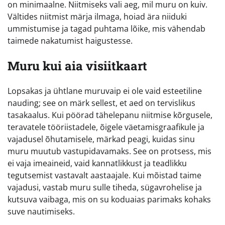
on minimaalne. Niitmiseks vali aeg, mil muru on kuiv.
Vältides niitmist märja ilmaga, hoiad ära niiduki
ummistumise ja tagad puhtama lõike, mis vähendab
taimede nakatumist haigustesse.
Muru kui aia visiitkaart
Lopsakas ja ühtlane muruvaip ei ole vaid esteetiline
nauding; see on märk sellest, et aed on tervislikus
tasakaalus. Kui pöörad tähelepanu niitmise kõrgusele,
teravatele tööriistadele, õigele väetamisgraafikule ja
vajadusel õhutamisele, märkad peagi, kuidas sinu
muru muutub vastupidavamaks. See on protsess, mis
ei vaja imeaineid, vaid kannatlikkust ja teadlikku
tegutsemist vastavalt aastaajale. Kui mõistad taime
vajadusi, vastab muru sulle tiheda, sügavrohelise ja
kutsuva vaibaga, mis on su koduaias parimaks kohaks
suve nautimiseks.