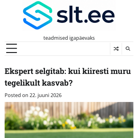
Skip
to
content
teadmised igapäevaks
Ekspert selgitab: kui kiiresti muru
tegelikult kasvab?
Posted on
22. juuni 2026