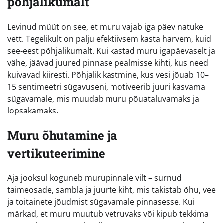
põhjalikumalt
Levinud müüt on see, et muru vajab iga päev natuke
vett. Tegelikult on palju efektiivsem kasta harvem, kuid
see-eest põhjalikumalt. Kui kastad muru igapäevaselt ja
vähe, jäävad juured pinnase pealmisse kihti, kus need
kuivavad kiiresti. Põhjalik kastmine, kus vesi jõuab 10–
15 sentimeetri sügavuseni, motiveerib juuri kasvama
sügavamale, mis muudab muru põuataluvamaks ja
lopsakamaks.
Muru õhutamine ja
vertikuteerimine
Aja jooksul koguneb murupinnale vilt – surnud
taimeosade, sambla ja juurte kiht, mis takistab õhu, vee
ja toitainete jõudmist sügavamale pinnasesse. Kui
märkad, et muru muutub vetruvaks või kipub tekkima