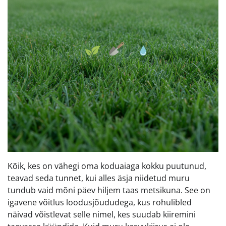
Kõik, kes on vähegi oma koduaiaga kokku puutunud,
teavad seda tunnet, kui alles äsja niidetud muru
tundub vaid mõni päev hiljem taas metsikuna. See on
igavene võitlus loodusjõududega, kus rohulibled
näivad võistlevat selle nimel, kes suudab kiiremini