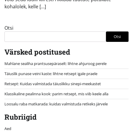
kohalolek, kelle […]
Otsi
Otsi
Värsked postitused
Mahlane sealiha prantsusepäraselt: lihtne ahjuroog perele
Täiuslik punase veini kaste: lihtne retsept igale praele
Retsept: Kuidas valmistada täiuslikku sinepi-meekastet
Klassikaline pealinna kook: parim retsept, mis viib keele alla
Loosalu raba matkarada: kuidas valmistuda retkeks järvele
Rubriigid
Aed