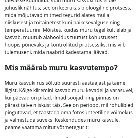
taevasse küündida. Kuid muru kasvukiirus ei ole
juhuslik nähtus; see on keerukas bioloogiline protsess,
mida mõjutavad mitmed tegurid alates mulla
niiskusest ja toitainetest kuni päikesevalguse ning
temperatuurini. Mõistes, kuidas muru tegelikult elab ja
kasvab, muutub aiahooldus tüütust kohustusest
hoopis põnevaks ja kontrollitud protsessiks, mis viib
tulemuseni, mida naabrid kadestama jäävad.
Mis määrab muru kasvutempo?
Muru kasvukiirus sõltub suuresti aastaajast ja taime
liigist. Kõige kiiremini kasvab muru kevadel ja varasuvel,
kui päevad on pikad, ilmad soojad ning pinnas on
pärast talve niiskust täis. See on periood, mil rohulibled
pingutavad, et taastada oma fotosünteetiline võimekus
ja valmistuda suveks. Keskendudes muru kasvule,
peame vaatama mitut võtmetegurit: