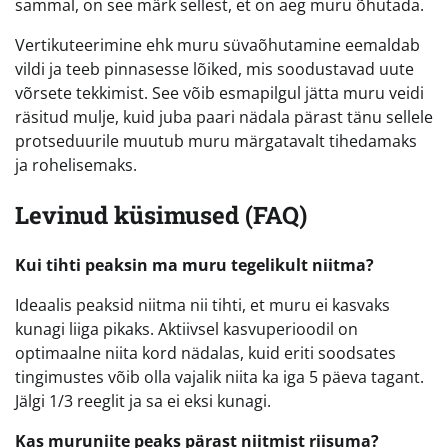
sammal, on see märk sellest, et on aeg muru õhutada.
Vertikuteerimine ehk muru süvaõhutamine eemaldab
vildi ja teeb pinnasesse lõiked, mis soodustavad uute
võrsete tekkimist. See võib esmapilgul jätta muru veidi
räsitud mulje, kuid juba paari nädala pärast tänu sellele
protseduurile muutub muru märgatavalt tihedamaks
ja rohelisemaks.
Levinud küsimused (FAQ)
Kui tihti peaksin ma muru tegelikult niitma?
Ideaalis peaksid niitma nii tihti, et muru ei kasvaks
kunagi liiga pikaks. Aktiivsel kasvuperioodil on
optimaalne niita kord nädalas, kuid eriti soodsates
tingimustes võib olla vajalik niita ka iga 5 päeva tagant.
Jälgi 1/3 reeglit ja sa ei eksi kunagi.
Kas muruniite peaks pärast niitmist riisuma?