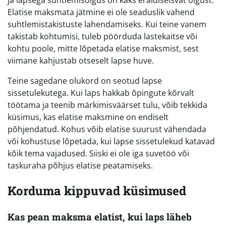
ja lapsega suhtlemisõigus on kaks eraldiseisvat õigust.
Elatise maksmata jätmine ei ole seaduslik vahend
suhtlemistakistuste lahendamiseks. Kui teine vanem
takistab kohtumisi, tuleb pöörduda lastekaitse või
kohtu poole, mitte lõpetada elatise maksmist, sest
viimane kahjustab otseselt lapse huve.
Teine sagedane olukord on seotud lapse
sissetulekutega. Kui laps hakkab õpingute kõrvalt
töötama ja teenib märkimisväärset tulu, võib tekkida
küsimus, kas elatise maksmine on endiselt
põhjendatud. Kohus võib elatise suurust vähendada
või kohustuse lõpetada, kui lapse sissetulekud katavad
kõik tema vajadused. Siiski ei ole iga suvetöö või
taskuraha põhjus elatise peatamiseks.
Korduma kippuvad küsimused
Kas pean maksma elatist, kui laps läheb