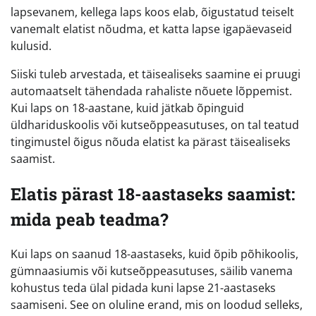
lapsevanem, kellega laps koos elab, õigustatud teiselt
vanemalt elatist nõudma, et katta lapse igapäevaseid
kulusid.
Siiski tuleb arvestada, et täisealiseks saamine ei pruugi
automaatselt tähendada rahaliste nõuete lõppemist.
Kui laps on 18-aastane, kuid jätkab õpinguid
üldhariduskoolis või kutseõppeasutuses, on tal teatud
tingimustel õigus nõuda elatist ka pärast täisealiseks
saamist.
Elatis pärast 18-aastaseks saamist:
mida peab teadma?
Kui laps on saanud 18-aastaseks, kuid õpib põhikoolis,
gümnaasiumis või kutseõppeasutuses, säilib vanema
kohustus teda ülal pidada kuni lapse 21-aastaseks
saamiseni. See on oluline erand, mis on loodud selleks,