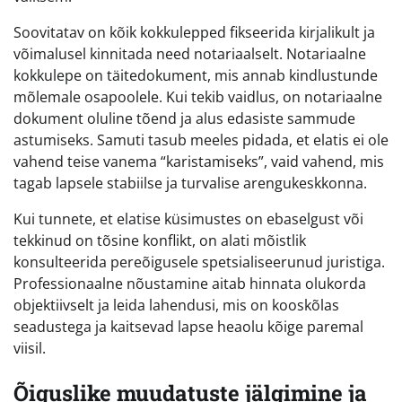
Soovitatav on kõik kokkulepped fikseerida kirjalikult ja
võimalusel kinnitada need notariaalselt. Notariaalne
kokkulepe on täitedokument, mis annab kindlustunde
mõlemale osapoolele. Kui tekib vaidlus, on notariaalne
dokument oluline tõend ja alus edasiste sammude
astumiseks. Samuti tasub meeles pidada, et elatis ei ole
vahend teise vanema “karistamiseks”, vaid vahend, mis
tagab lapsele stabiilse ja turvalise arengukeskkonna.
Kui tunnete, et elatise küsimustes on ebaselgust või
tekkinud on tõsine konflikt, on alati mõistlik
konsulteerida pereõigusele spetsialiseerunud juristiga.
Professionaalne nõustamine aitab hinnata olukorda
objektiivselt ja leida lahendusi, mis on kooskõlas
seadustega ja kaitsevad lapse heaolu kõige paremal
viisil.
Õiguslike muudatuste jälgimine ja