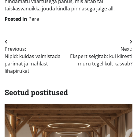
hindamatu väärtusega panus, mis aitab tal
täiskasvanuikka jõuda kindla pinnasega jalge all.
Posted in
Pere
Navigeerimine
Previous:
Next:
Nipid: kuidas valmistada
Ekspert selgitab: kui kiiresti
parimat ja mahlast
muru tegelikult kasvab?
lihapirukat
Seotud postitused