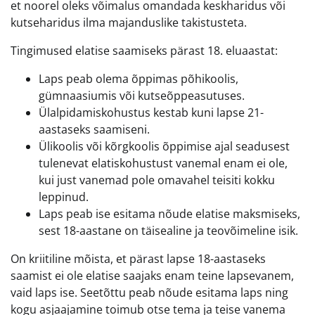
et noorel oleks võimalus omandada keskharidus või
kutseharidus ilma majanduslike takistusteta.
Tingimused elatise saamiseks pärast 18. eluaastat:
Laps peab olema õppimas põhikoolis,
gümnaasiumis või kutseõppeasutuses.
Ülalpidamiskohustus kestab kuni lapse 21-
aastaseks saamiseni.
Ülikoolis või kõrgkoolis õppimise ajal seadusest
tulenevat elatiskohustust vanemal enam ei ole,
kui just vanemad pole omavahel teisiti kokku
leppinud.
Laps peab ise esitama nõude elatise maksmiseks,
sest 18-aastane on täisealine ja teovõimeline isik.
On kriitiline mõista, et pärast lapse 18-aastaseks
saamist ei ole elatise saajaks enam teine lapsevanem,
vaid laps ise. Seetõttu peab nõude esitama laps ning
kogu asjaajamine toimub otse tema ja teise vanema