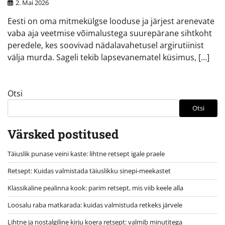
2. Mai 2026
Eesti on oma mitmekülgse looduse ja järjest arenevate
vaba aja veetmise võimalustega suurepärane sihtkoht
peredele, kes soovivad nädalavahetusel argirutiinist
välja murda. Sageli tekib lapsevanematel küsimus, […]
Otsi
Otsi
Värsked postitused
Täiuslik punase veini kaste: lihtne retsept igale praele
Retsept: Kuidas valmistada täiuslikku sinepi-meekastet
Klassikaline pealinna kook: parim retsept, mis viib keele alla
Loosalu raba matkarada: kuidas valmistuda retkeks järvele
Lihtne ja nostalgiline kirju koera retsept: valmib minutitega