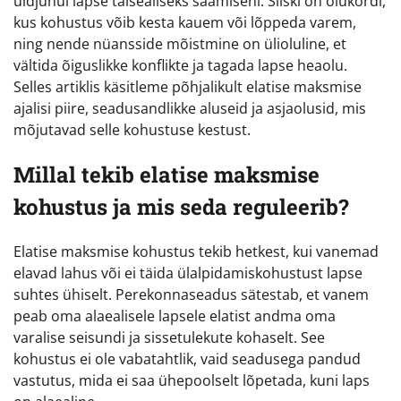
üldjuhul lapse täisealiseks saamiseni. Siiski on olukordi,
kus kohustus võib kesta kauem või lõppeda varem,
ning nende nüansside mõistmine on ülioluline, et
vältida õiguslikke konflikte ja tagada lapse heaolu.
Selles artiklis käsitleme põhjalikult elatise maksmise
ajalisi piire, seadusandlikke aluseid ja asjaolusid, mis
mõjutavad selle kohustuse kestust.
Millal tekib elatise maksmise
kohustus ja mis seda reguleerib?
Elatise maksmise kohustus tekib hetkest, kui vanemad
elavad lahus või ei täida ülalpidamiskohustust lapse
suhtes ühiselt. Perekonnaseadus sätestab, et vanem
peab oma alaealisele lapsele elatist andma oma
varalise seisundi ja sissetulekute kohaselt. See
kohustus ei ole vabatahtlik, vaid seadusega pandud
vastutus, mida ei saa ühepoolselt lõpetada, kuni laps