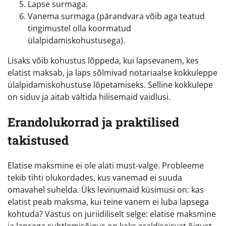
Lapse surmaga.
Vanema surmaga (pärandvara võib aga teatud
tingimustel olla koormatud
ülalpidamiskohustusega).
Lisaks võib kohustus lõppeda, kui lapsevanem, kes
elatist maksab, ja laps sõlmivad notariaalse kokkuleppe
ülalpidamiskohustuse lõpetamiseks. Selline kokkulepe
on siduv ja aitab vältida hilisemaid vaidlusi.
Erandolukorrad ja praktilised
takistused
Elatise maksmine ei ole alati must-valge. Probleeme
tekib tihti olukordades, kus vanemad ei suuda
omavahel suhelda. Üks levinumaid küsimusi on: kas
elatist peab maksma, kui teine vanem ei luba lapsega
kohtuda? Vastus on juriidiliselt selge: elatise maksmine