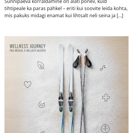
Sünnipäeva korraldamine on alati põnev, kuid
tihtipeale ka paras pähkel – eriti kui soovite leida kohta,
mis pakuks midagi enamat kui lihtsalt neli seina ja […]