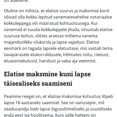
on alaealine.
Oluline on mõista, et elatise suurus ja maksmise kord
võivad olla kokku lepitud vanematevahelise notariaalse
kokkuleppega või määratud kohtuotsusega. Kui
vanemad ei suuda kokkuleppele jõuda, otsustab elatise
suuruse kohus, võttes arvesse mõlema vanema
majanduslikku olukorda ja lapse vajadusi. Elatise
eesmärk on tagada lapsele elatustase, mis vastab tema
tavapärasele elukorraldusele, hõlmates toitu, riietust,
eluasemekulusid, haridust ja vaba aja veetmist.
Elatise maksmine kuni lapse
täisealiseks saamiseni
Peamine reegel on, et elatise maksmise kohustus lõpeb
lapse 18-aastaseks saamisel. See on vanusepiir, mil
seadusandja loeb lapse õigusvõimeliseks ja suuteliseks
enda eest ise hoolitsema. Kuni selle hetkeni on