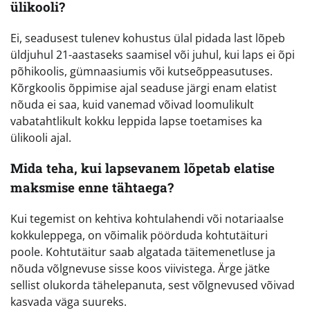
ülikooli?
Ei, seadusest tulenev kohustus ülal pidada last lõpeb
üldjuhul 21-aastaseks saamisel või juhul, kui laps ei õpi
põhikoolis, gümnaasiumis või kutseõppeasutuses.
Kõrgkoolis õppimise ajal seaduse järgi enam elatist
nõuda ei saa, kuid vanemad võivad loomulikult
vabatahtlikult kokku leppida lapse toetamises ka
ülikooli ajal.
Mida teha, kui lapsevanem lõpetab elatise
maksmise enne tähtaega?
Kui tegemist on kehtiva kohtulahendi või notariaalse
kokkuleppega, on võimalik pöörduda kohtutäituri
poole. Kohtutäitur saab algatada täitemenetluse ja
nõuda võlgnevuse sisse koos viivistega. Ärge jätke
sellist olukorda tähelepanuta, sest võlgnevused võivad
kasvada väga suureks.