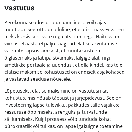
vastutus
Perekonnaseadus on dünaamiline ja võib ajas
muutuda. Seetõttu on oluline, et elatist maksev vanem
oleks kursis kehtivate regulatsioonidega. Näiteks on
viimastel aastatel palju räägitud elatise arvutamise
valemite täpsustamisest, et muuta süsteem
õiglasemaks ja läbipaistvamaks. Jälgige alati riigi
ametlikke portaale ja uuendusi, et olla kindel, kas teie
elatise maksmise kohustused on endiselt asjakohased
ja vastavad seaduse nõuetele.
Lõpetuseks, elatise maksmine on vastutusrikas
kohustus, mis nõuab täpsust ja järjepidevust. See on
investeering lapse tulevikku, pakkudes talle vajalikke
ressursse õppimiseks, arenguks ja turvatunde
säilitamiseks. Kuigi protsess võib tunduda kohati
bürokraatlik või tülikas, on lapse igakülgne toetamine