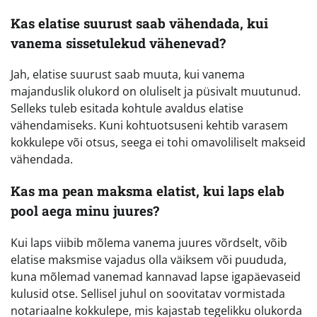
Kas elatise suurust saab vähendada, kui
vanema sissetulekud vähenevad?
Jah, elatise suurust saab muuta, kui vanema
majanduslik olukord on oluliselt ja püsivalt muutunud.
Selleks tuleb esitada kohtule avaldus elatise
vähendamiseks. Kuni kohtuotsuseni kehtib varasem
kokkulepe või otsus, seega ei tohi omavoliliselt makseid
vähendada.
Kas ma pean maksma elatist, kui laps elab
pool aega minu juures?
Kui laps viibib mõlema vanema juures võrdselt, võib
elatise maksmise vajadus olla väiksem või puududa,
kuna mõlemad vanemad kannavad lapse igapäevaseid
kulusid otse. Sellisel juhul on soovitatav vormistada
notariaalne kokkulepe, mis kajastab tegelikku olukorda