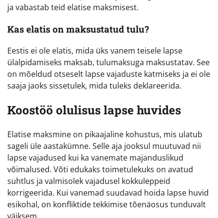
ja vabastab teid elatise maksmisest.
Kas elatis on maksustatud tulu?
Eestis ei ole elatis, mida üks vanem teisele lapse
ülalpidamiseks maksab, tulumaksuga maksustatav. See
on mõeldud otseselt lapse vajaduste katmiseks ja ei ole
saaja jaoks sissetulek, mida tuleks deklareerida.
Koostöö olulisus lapse huvides
Elatise maksmine on pikaajaline kohustus, mis ulatub
sageli üle aastakümne. Selle aja jooksul muutuvad nii
lapse vajadused kui ka vanemate majanduslikud
võimalused. Võti edukaks toimetulekuks on avatud
suhtlus ja valmisolek vajadusel kokkuleppeid
korrigeerida. Kui vanemad suudavad hoida lapse huvid
esikohal, on konfliktide tekkimise tõenäosus tunduvalt
väiksem.