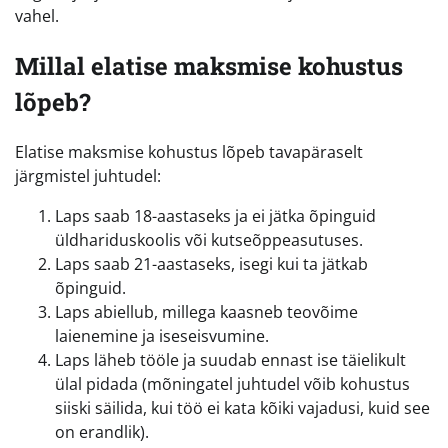
vahel.
Millal elatise maksmise kohustus
lõpeb?
Elatise maksmise kohustus lõpeb tavapäraselt
järgmistel juhtudel:
Laps saab 18-aastaseks ja ei jätka õpinguid
üldhariduskoolis või kutseõppeasutuses.
Laps saab 21-aastaseks, isegi kui ta jätkab
õpinguid.
Laps abiellub, millega kaasneb teovõime
laienemine ja iseseisvumine.
Laps läheb tööle ja suudab ennast ise täielikult
ülal pidada (mõningatel juhtudel võib kohustus
siiski säilida, kui töö ei kata kõiki vajadusi, kuid see
on erandlik).