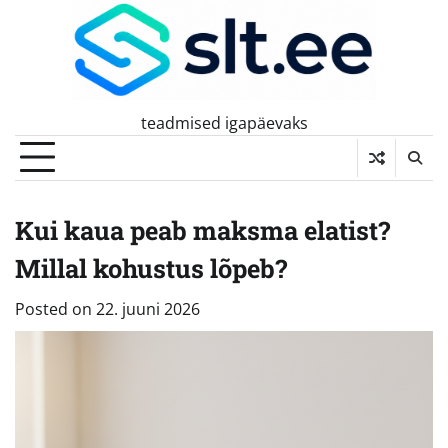
Skip
to
content
teadmised igapäevaks
Kui kaua peab maksma elatist?
Millal kohustus lõpeb?
Posted on
22. juuni 2026