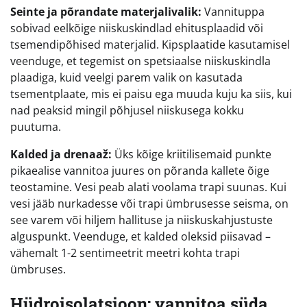
Seinte ja põrandate materjalivalik:
Vannituppa
sobivad eelkõige niiskuskindlad ehitusplaadid või
tsemendipõhised materjalid. Kipsplaatide kasutamisel
veenduge, et tegemist on spetsiaalse niiskuskindla
plaadiga, kuid veelgi parem valik on kasutada
tsementplaate, mis ei paisu ega muuda kuju ka siis, kui
nad peaksid mingil põhjusel niiskusega kokku
puutuma.
Kalded ja drenaaž:
Üks kõige kriitilisemaid punkte
pikaealise vannitoa juures on põranda kallete õige
teostamine. Vesi peab alati voolama trapi suunas. Kui
vesi jääb nurkadesse või trapi ümbrusesse seisma, on
see varem või hiljem hallituse ja niiskuskahjustuste
alguspunkt. Veenduge, et kalded oleksid piisavad –
vähemalt 1-2 sentimeetrit meetri kohta trapi
ümbruses.
Hüdroisolatsioon: vannitoa süda