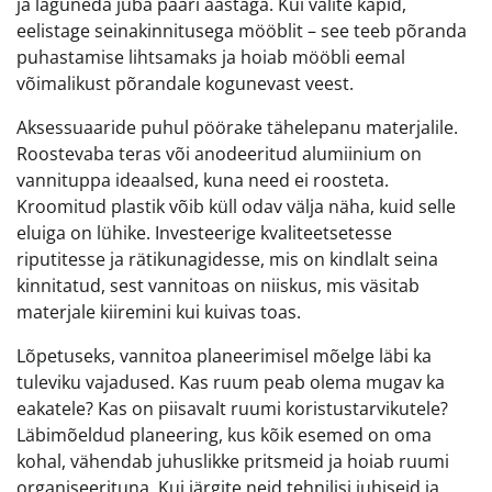
ja laguneda juba paari aastaga. Kui valite kapid,
eelistage seinakinnitusega mööblit – see teeb põranda
puhastamise lihtsamaks ja hoiab mööbli eemal
võimalikust põrandale kogunevast veest.
Aksessuaaride puhul pöörake tähelepanu materjalile.
Roostevaba teras või anodeeritud alumiinium on
vannituppa ideaalsed, kuna need ei roosteta.
Kroomitud plastik võib küll odav välja näha, kuid selle
eluiga on lühike. Investeerige kvaliteetsetesse
riputitesse ja rätikunagidesse, mis on kindlalt seina
kinnitatud, sest vannitoas on niiskus, mis väsitab
materjale kiiremini kui kuivas toas.
Lõpetuseks, vannitoa planeerimisel mõelge läbi ka
tuleviku vajadused. Kas ruum peab olema mugav ka
eakatele? Kas on piisavalt ruumi koristustarvikutele?
Läbimõeldud planeering, kus kõik esemed on oma
kohal, vähendab juhuslikke pritsmeid ja hoiab ruumi
organiseerituna. Kui järgite neid tehnilisi juhiseid ja