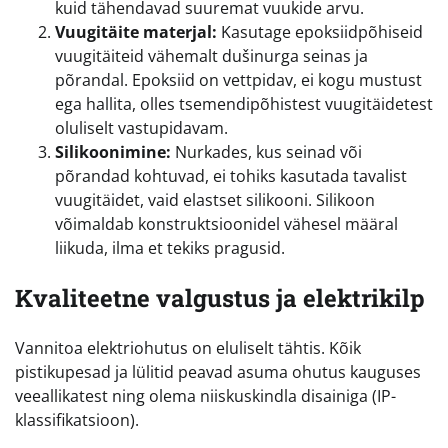
kuid tähendavad suuremat vuukide arvu.
Vuugitäite materjal:
Kasutage epoksiidpõhiseid
vuugitäiteid vähemalt dušinurga seinas ja
põrandal. Epoksiid on vettpidav, ei kogu mustust
ega hallita, olles tsemendipõhistest vuugitäidetest
oluliselt vastupidavam.
Silikoonimine:
Nurkades, kus seinad või
põrandad kohtuvad, ei tohiks kasutada tavalist
vuugitäidet, vaid elastset silikooni. Silikoon
võimaldab konstruktsioonidel vähesel määral
liikuda, ilma et tekiks pragusid.
Kvaliteetne valgustus ja elektrikilp
Vannitoa elektriohutus on eluliselt tähtis. Kõik
pistikupesad ja lülitid peavad asuma ohutus kauguses
veeallikatest ning olema niiskuskindla disainiga (IP-
klassifikatsioon).