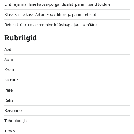
Lihtne ja mahlane kapsa-porgandisalat: parim lisand toidule
Klassikaline kassi Arturi kook: lihtne ja parim retsept
Retsept: ülikiire ja kreemine küüslaugu-juustumääre
Rubriigid
Aed
Auto
Kodu
Kultuur
Pere
Raha
Reisimine
Tehnoloogia
Tervis