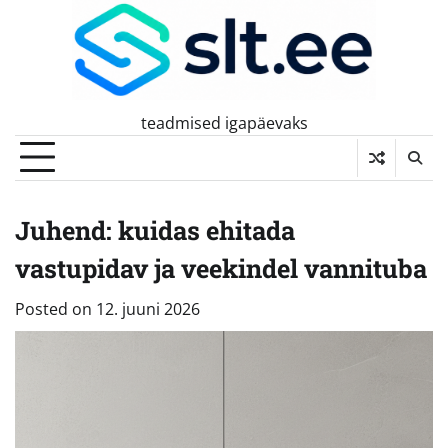
Skip
to
content
teadmised igapäevaks
Juhend: kuidas ehitada
vastupidav ja veekindel vannituba
Posted on
12. juuni 2026