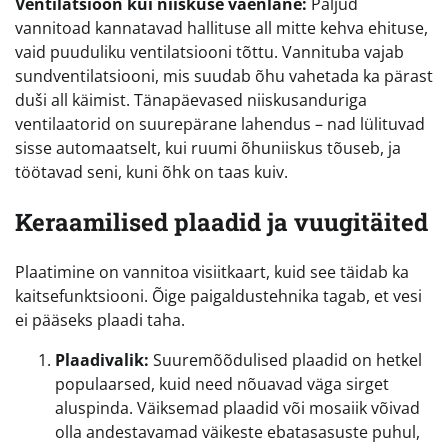
Ventilatsioon kui niiskuse vaenlane:
Paljud
vannitoad kannatavad hallituse all mitte kehva ehituse,
vaid puuduliku ventilatsiooni tõttu. Vannituba vajab
sundventilatsiooni, mis suudab õhu vahetada ka pärast
duši all käimist. Tänapäevased niiskusanduriga
ventilaatorid on suurepärane lahendus – nad lülituvad
sisse automaatselt, kui ruumi õhuniiskus tõuseb, ja
töötavad seni, kuni õhk on taas kuiv.
Keraamilised plaadid ja vuugitäited
Plaatimine on vannitoa visiitkaart, kuid see täidab ka
kaitsefunktsiooni. Õige paigaldustehnika tagab, et vesi
ei pääseks plaadi taha.
Plaadivalik:
Suuremõõdulised plaadid on hetkel
populaarsed, kuid need nõuavad väga sirget
aluspinda. Väiksemad plaadid või mosaiik võivad
olla andestavamad väikeste ebatasasuste puhul,