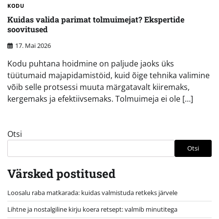
KODU
Kuidas valida parimat tolmuimejat? Ekspertide
soovitused
17. Mai 2026
Kodu puhtana hoidmine on paljude jaoks üks
tüütumaid majapidamistöid, kuid õige tehnika valimine
võib selle protsessi muuta märgatavalt kiiremaks,
kergemaks ja efektiivsemaks. Tolmuimeja ei ole […]
Otsi
Otsi
Värsked postitused
Loosalu raba matkarada: kuidas valmistuda retkeks järvele
Lihtne ja nostalgiline kirju koera retsept: valmib minutitega