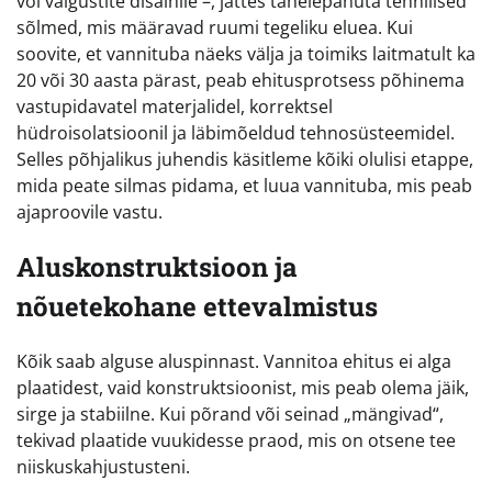
või valgustite disainile –, jättes tähelepanuta tehnilised
sõlmed, mis määravad ruumi tegeliku eluea. Kui
soovite, et vannituba näeks välja ja toimiks laitmatult ka
20 või 30 aasta pärast, peab ehitusprotsess põhinema
vastupidavatel materjalidel, korrektsel
hüdroisolatsioonil ja läbimõeldud tehnosüsteemidel.
Selles põhjalikus juhendis käsitleme kõiki olulisi etappe,
mida peate silmas pidama, et luua vannituba, mis peab
ajaproovile vastu.
Aluskonstruktsioon ja
nõuetekohane ettevalmistus
Kõik saab alguse aluspinnast. Vannitoa ehitus ei alga
plaatidest, vaid konstruktsioonist, mis peab olema jäik,
sirge ja stabiilne. Kui põrand või seinad „mängivad“,
tekivad plaatide vuukidesse praod, mis on otsene tee
niiskuskahjustusteni.