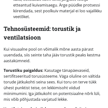
etteantud kuivamisaegu. Ärge püüdke protsessi
kiirendada, sest poolkuiv materjal ei loo vajalikku
veetõket.
Tehnosüsteemid: torustik ja
ventilatsioon
Kui visuaalne pool on võimalik mõne aasta pärast
uuendada, siis seinte taha jääv torustik peaks kestma
aastakümneid.
Torustiku paigaldus:
Kasutage tänapäevaseid,
sertifitseeritud torusüsteeme. Väga oluline on vältida
torude jätkukohti seina sees. Kui toru on terve tükk
ühest punktist teise, on lekkimisoht viidud
miinimumini. Iga jätkukoht on potentsiaalne nõrk lüli,
mis võib põhjustada varjatud lekke.