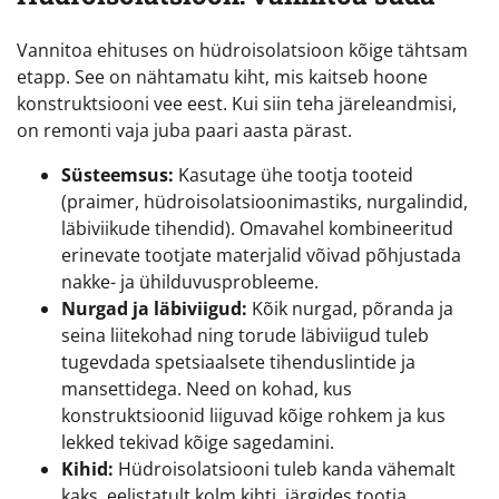
Vannitoa ehituses on hüdroisolatsioon kõige tähtsam
etapp. See on nähtamatu kiht, mis kaitseb hoone
konstruktsiooni vee eest. Kui siin teha järeleandmisi,
on remonti vaja juba paari aasta pärast.
Süsteemsus:
Kasutage ühe tootja tooteid
(praimer, hüdroisolatsioonimastiks, nurgalindid,
läbiviikude tihendid). Omavahel kombineeritud
erinevate tootjate materjalid võivad põhjustada
nakke- ja ühilduvusprobleeme.
Nurgad ja läbiviigud:
Kõik nurgad, põranda ja
seina liitekohad ning torude läbiviigud tuleb
tugevdada spetsiaalsete tihenduslintide ja
mansettidega. Need on kohad, kus
konstruktsioonid liiguvad kõige rohkem ja kus
lekked tekivad kõige sagedamini.
Kihid:
Hüdroisolatsiooni tuleb kanda vähemalt
kaks, eelistatult kolm kihti, järgides tootja