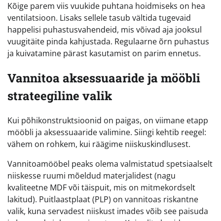
Kõige parem viis vuukide puhtana hoidmiseks on hea
ventilatsioon. Lisaks sellele tasub vältida tugevaid
happelisi puhastusvahendeid, mis võivad aja jooksul
vuugitäite pinda kahjustada. Regulaarne õrn puhastus
ja kuivatamine pärast kasutamist on parim ennetus.
Vannitoa aksessuaaride ja mööbli
strateegiline valik
Kui põhikonstruktsioonid on paigas, on viimane etapp
mööbli ja aksessuaaride valimine. Siingi kehtib reegel:
vähem on rohkem, kui räägime niiskuskindlusest.
Vannitoamööbel peaks olema valmistatud spetsiaalselt
niiskesse ruumi mõeldud materjalidest (nagu
kvaliteetne MDF või täispuit, mis on mitmekordselt
lakitud). Puitlaastplaat (PLP) on vannitoas riskantne
valik, kuna servadest niiskust imades võib see paisuda