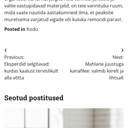
valite vastupidavad materjalid, on teie vannituba ruum,
mida saate nautida aastakümneid ilma, et peaksite
muretsema varjatud vigade või kuluka remondi pärast.
Posted in
Kodu
Navigeerimine
Previous:
Next:
Eksperdid selgitavad:
Mahlane juustuga
kuidas kaalust tervislikult
kanafilee: valmib kiirelt ja
alla võtta
lihtsalt
Seotud postitused