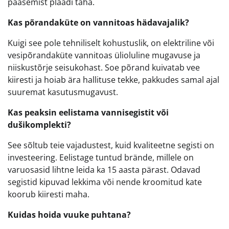
pääsemist plaadi taha.
Kas põrandaküte on vannitoas hädavajalik?
Kuigi see pole tehniliselt kohustuslik, on elektriline või
vesipõrandaküte vannitoas ülioluline mugavuse ja
niiskustõrje seisukohast. Soe põrand kuivatab vee
kiiresti ja hoiab ära hallituse tekke, pakkudes samal ajal
suuremat kasutusmugavust.
Kas peaksin eelistama vannisegistit või
dušikomplekti?
See sõltub teie vajadustest, kuid kvaliteetne segisti on
investeering. Eelistage tuntud brände, millele on
varuosasid lihtne leida ka 15 aasta pärast. Odavad
segistid kipuvad lekkima või nende kroomitud kate
koorub kiiresti maha.
Kuidas hoida vuuke puhtana?