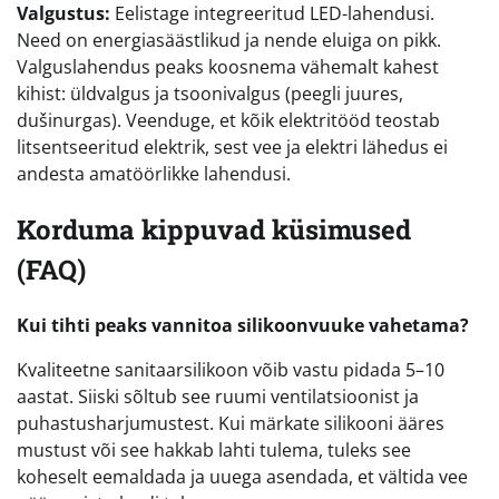
Valgustus:
Eelistage integreeritud LED-lahendusi.
Need on energiasäästlikud ja nende eluiga on pikk.
Valguslahendus peaks koosnema vähemalt kahest
kihist: üldvalgus ja tsoonivalgus (peegli juures,
dušinurgas). Veenduge, et kõik elektritööd teostab
litsentseeritud elektrik, sest vee ja elektri lähedus ei
andesta amatöörlikke lahendusi.
Korduma kippuvad küsimused
(FAQ)
Kui tihti peaks vannitoa silikoonvuuke vahetama?
Kvaliteetne sanitaarsilikoon võib vastu pidada 5–10
aastat. Siiski sõltub see ruumi ventilatsioonist ja
puhastusharjumustest. Kui märkate silikooni ääres
mustust või see hakkab lahti tulema, tuleks see
koheselt eemaldada ja uuega asendada, et vältida vee