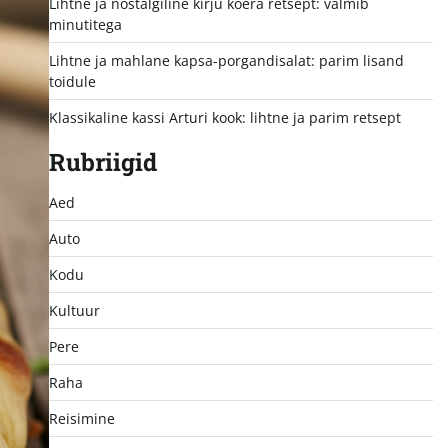
Lihtne ja nostalgiline kirju koera retsept: valmib
minutitega
Lihtne ja mahlane kapsa-porgandisalat: parim lisand
toidule
Klassikaline kassi Arturi kook: lihtne ja parim retsept
Rubriigid
Aed
Auto
Kodu
Kultuur
Pere
Raha
Reisimine