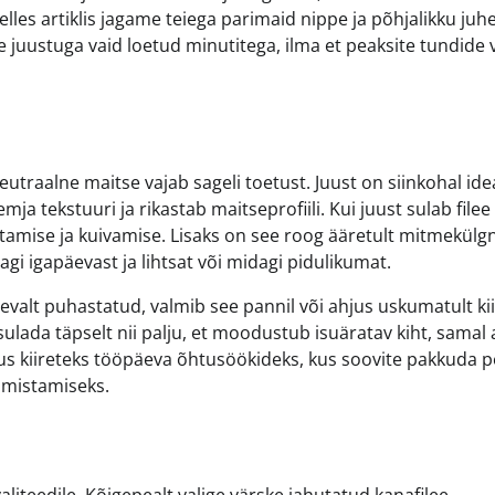
lles artiklis jagame teiega parimaid nippe ja põhjalikku juhe
 juustuga vaid loetud minutitega, ilma et peaksite tundide v
neutraalne maitse vajab sageli toetust. Juust on siinkohal id
a tekstuuri ja rikastab maitseprofiili. Kui juust sulab filee
setamise ja kuivamise. Lisaks on see roog ääretult mitmekülg
dagi igapäevast ja lihtsat või midagi pidulikumat.
nevalt puhastatud, valmib see pannil või ahjus uskumatult kii
ulada täpselt nii palju, et moodustub isuäratav kiht, samal a
us kiireteks tööpäeva õhtusöökideks, kus soovite pakkuda p
almistamiseks.