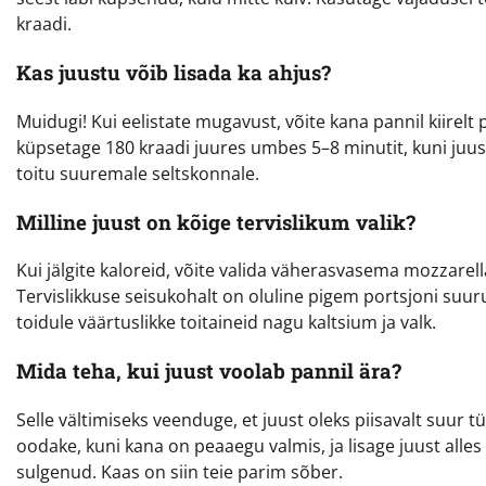
kraadi.
Kas juustu võib lisada ka ahjus?
Muidugi! Kui eelistate mugavust, võite kana pannil kiirelt
küpsetage 180 kraadi juures umbes 5–8 minutit, kuni juust
toitu suuremale seltskonnale.
Milline juust on kõige tervislikum valik?
Kui jälgite kaloreid, võite valida väherasvasema mozzarel
Tervislikkuse seisukohalt on oluline pigem portsjoni suu
toidule väärtuslikke toitaineid nagu kaltsium ja valk.
Mida teha, kui juust voolab pannil ära?
Selle vältimiseks veenduge, et juust oleks piisavalt suur tük
oodake, kuni kana on peaaegu valmis, ja lisage juust alle
sulgenud. Kaas on siin teie parim sõber.