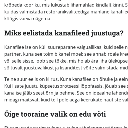
krõbeda kooriku, mis lukustab lihamahlad kindlalt kinni. Se
kuidas valmistada restoranikvaliteediga mahlane kanafilee
köögis vaeva nägema.
Miks eelistada kanafileed juustuga?
Kanafilee ise on küll suurepärane valguallikas, kuid selle 
partner, kuna see toimib kahel moel: see annab roale kreemj
või selle sisse, loob see tõkke, mis hoiab ära liha üleküp
sõltuvalt juustuvalikust ja lisanditest võite valmistada mi
Teine suur eelis on kiirus. Kuna kanafilee on õhuke ja eel
Kui lisate juustu küpsetusprotsessi lõppfaasis, jõuab see s
kana ise jääb seest õrn ja pehme. See on ideaalne lahend
midagi maitsvat, kuid teil pole aega keerukate hautiste v
Õige tooraine valik on edu võti