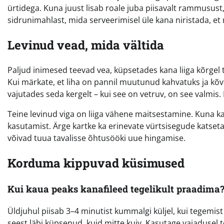
ürtidega. Kuna juust lisab roale juba piisavalt rammusust, 
sidrunimahlast, mida serveerimisel üle kana niristada, et
Levinud vead, mida vältida
Paljud inimesed teevad vea, küpsetades kana liiga kõrgel t
Kui märkate, et liha on pannil muutunud kahvatuks ja kõva
vajutades seda kergelt – kui see on vetruv, on see valmis.
Teine levinud viga on liiga vähene maitsestamine. Kuna kan
kasutamist. Ärge kartke ka erinevate vürtsisegude katseta
võivad tuua tavalisse õhtusööki uue hingamise.
Korduma kippuvad küsimused
Kui kaua peaks kanafileed tegelikult praadima
Üldjuhul piisab 3–4 minutist kummalgi küljel, kui tegemist 
seest läbi küpsenud, kuid mitte kuiv. Kasutage vajaduse