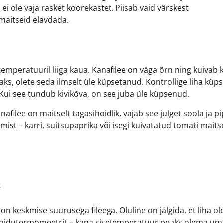
ei ole vaja rasket koorekastet. Piisab vaid värskest
 maitseid elavdada.
emperatuuril liiga kaua. Kanafilee on väga õrn ning kuivab ki
ks, olete seda ilmselt üle küpsetanud. Kontrollige liha küps
 Kui see tundub kivikõva, on see juba üle küpsenud.
afilee on maitselt tagasihoidlik, vajab see julget soola ja pi
mist – karri, suitsupaprika või isegi kuivatatud tomati mait
?
on keskmise suurusega fileega. Oluline on jälgida, et liha ol
l toidutermomeetrit – kana sisetemperatuur peaks olema um