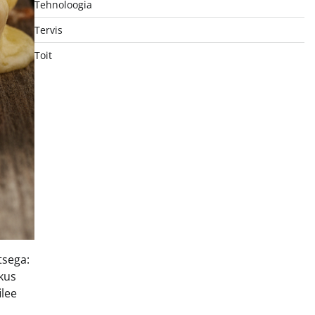
Tehnoloogia
Tervis
Toit
tsega:
 kus
ilee