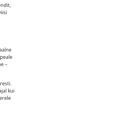
ndit,
iisi
eaalne
 peale
ne –
resti.
jal kui
erele