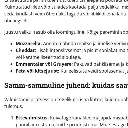
Et saavutada parim tulemus, tuleb tähelepanu pöörata kval
Külmutatud filee võib sulades kaotada palju vedelikku, m
seda kindlasti veidi õhemaks taguda või libliklõikena lahti
üheaegselt.
Juustu valikul tasub olla loominguline. Kõige paremini sob
Mozzarella:
Annab maheda maitse ja imelise venivuse.
Cheddar:
Lisab intensiivsemat ja pisut soolakat mai
või karamelliseeritud sibulaga.
Emmentaler või Gruyere:
Pakuvad pähklisemat ja k
Feta või kitsejuust:
Kui eelistate veidi soolasemat 
Samm-sammuline juhend: kuidas saa
Valmistamisprotsess on tegelikult üsna lihtne, kuid nõuab
tulemus.
Ettevalmistus:
Kuivatage kanafilee majapidamispaber
pannil aurustuma, mitte pruunistuma. Maitsestage fi