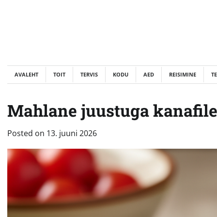
Skip
to
content
AVALEHT
TOIT
TERVIS
KODU
AED
REISIMINE
T
Mahlane juustuga kanafilee:
Posted on
13. juuni 2026