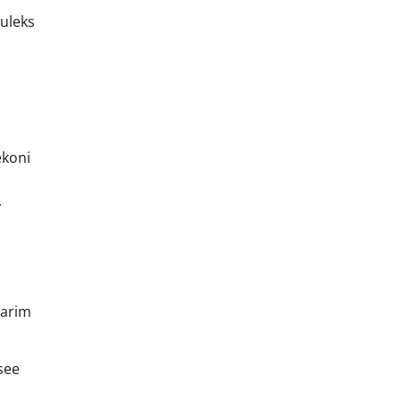
tuleks
ekoni
.
parim
see