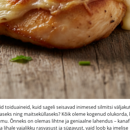
toiduaineid, kuid sageli seisavad inimesed silmitsi väljaku
mahlaseks ning maitseküllaseks? Kõik oleme kogenud olukorda,
rõõmu. Õnneks on olemas lihtne ja geniaalne lahendus – kanaf
 lihale vajalikku rasvasust ja sügavust, vaid loob ka imelise