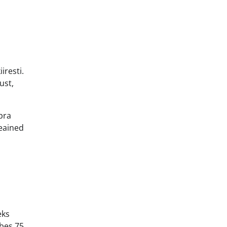
iresti.
ust,
pra
seained
eks
bes 75