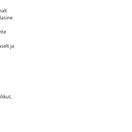
malt
dasine
ite
selt ja
likut,