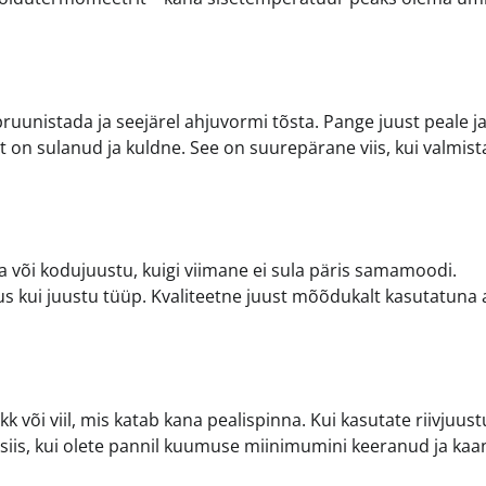
 pruunistada ja seejärel ahjuvormi tõsta. Pange juust peale j
 on sulanud ja kuldne. See on suurepärane viis, kui valmist
la või kodujuustu, kuigi viimane ei sula päris samamoodi.
rus kui juustu tüüp. Kvaliteetne juust mõõdukalt kasutatuna
k või viil, mis katab kana pealispinna. Kui kasutate riivjuustu
s siis, kui olete pannil kuumuse miinimumini keeranud ja kaa