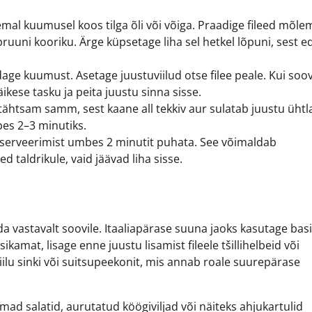
l kuumusel koos tilga õli või võiga. Praadige fileed mõle
uuni kooriku. Ärge küpsetage liha sel hetkel lõpuni, sest e
e kuumust. Asetage juustuviilud otse filee peale. Kui soov
äikese tasku ja peita juustu sinna sisse.
ähtsam samm, sest kaane all tekkiv aur sulatab juustu ühtla
bes 2–3 minutiks.
e serveerimist umbes 2 minutit puhata. See võimaldab
d taldrikule, vaid jäävad liha sisse.
a vastavalt soovile. Itaaliapärase suuna jaoks kasutage basii
sikamat, lisage enne juustu lisamist fileele tšillihelbeid või
iilu sinki või suitsupeekonit, mis annab roale suurepärase
mad salatid, aurutatud köögiviljad või näiteks ahjukartulid