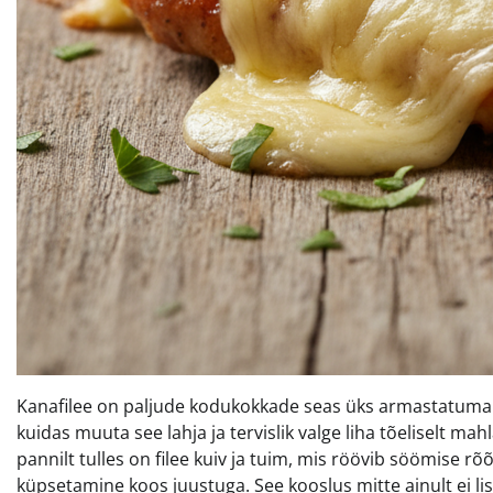
Kanafilee on paljude kodukokkade seas üks armastatumaid 
kuidas muuta see lahja ja tervislik valge liha tõeliselt 
pannilt tulles on filee kuiv ja tuim, mis röövib söömise 
küpsetamine koos juustuga. See kooslus mitte ainult ei lisa