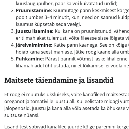
küüslaugupulber, paprika või kuivatatud ürdid).
Pruunistamine:
Kuumutage pann keskmisest kõrgema
poolt umbes 3–4 minutit, kuni need on saanud kuldpr
kuumus küpsetab seda veelgi.
Juustu lisamine:
Kui kana on pruunistunud, vähendag
eriti mahlakat tulemust, võite fileesse sisse lõigata v
Järelvalmimine:
Katke pann kaanega. See on kõige t
hoiab kana seest mahlase. Jätke roog kaane alla um
Puhkamine:
Pärast pannilt võtmist laske lihal enn
lihamahladel ühtlustuda, nii et lõikamisel ei voola nee
Maitsete täiendamine ja lisandid
Et roog ei muutuks üksluiseks, võite kanafileed maitsestad
oreganot ja tomativiile juustu all. Kui eelistate midagi vürt
jalopenosid. Juustu ja kana alla võib asetada ka õhukese v
suitsuse nüansi.
Lisanditest sobivad kanafilee juurde kõige paremini kerge