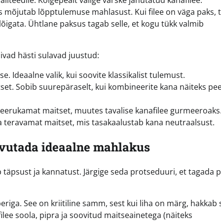
iteedile. Kõigepealt valige värske jahutatud kanafilee.
is mõjutab lõpptulemuse mahlasust. Kui filee on väga paks, 
 lõigata. Ühtlane paksus tagab selle, et kogu tükk valmib
ivad hästi sulavad juustud:
 Ideaalne valik, kui soovite klassikalist tulemust.
tset. Sobib suurepäraselt, kui kombineerite kana näiteks pe
eerukamat maitset, muutes tavalise kanafilee gurmeeroaks
ja teravamat maitset, mis tasakaalustab kana neutraalsust.
vutada ideaalne mahlakus
 täpsust ja kannatust. Järgige seda protseduuri, et tagada 
iga. See on kriitiline samm, sest kui liha on märg, hakkab 
lee soola, pipra ja soovitud maitseainetega (näiteks