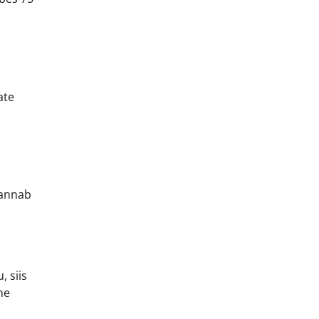
a
ate
 annab
, siis
ne