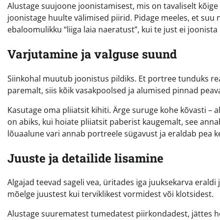
Alustage suujoone joonistamisest, mis on tavaliselt kõige 
joonistage huulte välimised piirid. Pidage meeles, et suu 
ebaloomulikku “liiga laia naeratust”, kui te just ei joonist
Varjutamine ja valguse suund
Siinkohal muutub joonistus pildiks. Et portree tunduks rea
paremalt, siis kõik vasakpoolsed ja alumised pinnad pe
Kasutage oma pliiatsit kihiti. Ärge suruge kohe kõvasti – a
on abiks, kui hoiate pliiatsit paberist kaugemalt, see ann
lõuaalune vari annab portreele sügavust ja eraldab pea k
Juuste ja detailide lisamine
Algajad teevad sageli vea, üritades iga juuksekarva eral
mõelge juustest kui terviklikest vormidest või klotsidest.
Alustage suurematest tumedatest piirkondadest, jättes he