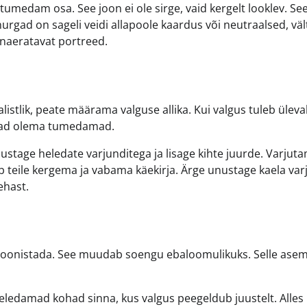
tumedam osa. See joon ei ole sirge, vaid kergelt looklev. See
nurgad on sageli veidi allapoole kaardus või neutraalsed, väl
a naeratavat portreed.
listlik, peate määrama valguse allika. Kui valgus tuleb üleva
avad olema tumedamad.
lustage heledate varjunditega ja lisage kihte juurde. Varjuta
ab teile kergema ja vabama käekirja. Ärge unustage kaela varj
ehast.
di joonistada. See muudab soengu ebaloomulikuks. Selle asem
ledamad kohad sinna, kus valgus peegeldub juustelt. Alles