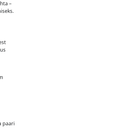
hta –
iseks.
est
dus
em
a paari