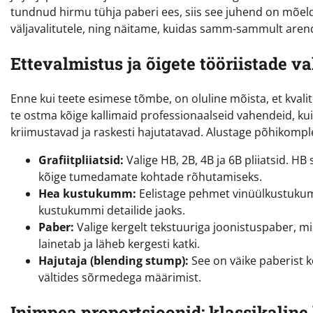
tundnud hirmu tühja paberi ees, siis see juhend on mõeld
väljavalitutele, ning näitame, kuidas samm-sammult arend
Ettevalmistus ja õigete tööriistade va
Enne kui teete esimese tõmbe, on oluline mõista, et kvalit
te ostma kõige kallimaid professionaalseid vahendeid, kuid 
kriimustavad ja raskesti hajutatavad. Alustage põhikompl
Grafiitpliiatsid:
Valige HB, 2B, 4B ja 6B pliiatsid. H
kõige tumedamate kohtade rõhutamiseks.
Hea kustukumm:
Eelistage pehmet vinüülkustukumm
kustukummi detailide jaoks.
Paber:
Valige kergelt tekstuuriga joonistuspaber, 
lainetab ja läheb kergesti katki.
Hajutaja (blending stump):
See on väike paberist k
vältides sõrmedega määrimist.
Inimpea proportsioonid: klassikalin