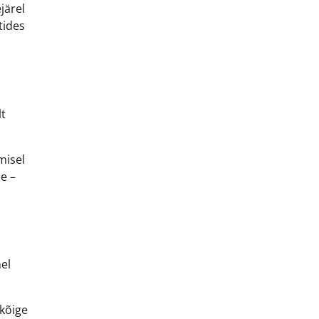
järel
tides
lt
misel
e –
el
 kõige