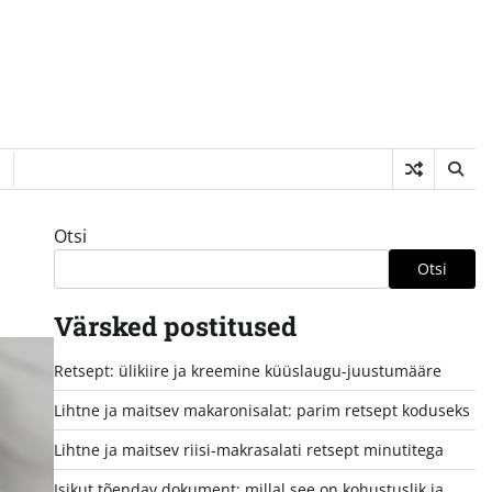
Otsi
Otsi
Värsked postitused
Retsept: ülikiire ja kreemine küüslaugu-juustumääre
Lihtne ja maitsev makaronisalat: parim retsept koduseks
Lihtne ja maitsev riisi-makrasalati retsept minutitega
Isikut tõendav dokument: millal see on kohustuslik ja