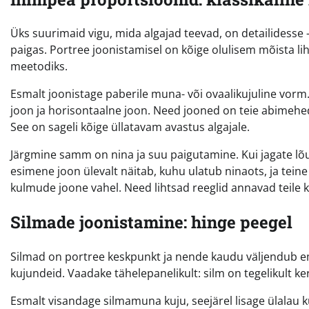
Üks suurimaid vigu, mida algajad teevad, on detailidesse
paigas. Portree joonistamisel on kõige olulisem mõista l
meetodiks.
Esmalt joonistage paberile muna- või ovaalikujuline vorm
joon ja horisontaalne joon. Need jooned on teie abimehed.
See on sageli kõige üllatavam avastus algajale.
Järgmine samm on nina ja suu paigutamine. Kui jagate lõu
esimene joon ülevalt näitab, kuhu ulatub ninaots, ja teine
kulmude joone vahel. Need lihtsad reeglid annavad teile ki
Silmade joonistamine: hinge peegel
Silmad on portree keskpunkt ja nende kaudu väljendub emot
kujundeid. Vaadake tähelepanelikult: silm on tegelikult k
Esmalt visandage silmamuna kuju, seejärel lisage ülalau k