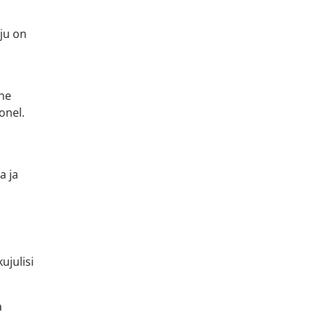
ju on
lne
onel.
a ja
ujulisi
a