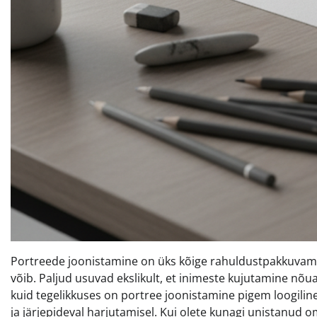
Portreede joonistamine on üks kõige rahuldustpakkuvamaid
võib. Paljud usuvad ekslikult, et inimeste kujutamine nõ
kuid tegelikkuses on portree joonistamine pigem loogilin
ja järjepideval harjutamisel. Kui olete kunagi unistanud 