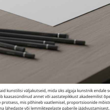
 kunstilisi väljakutseid, mida üks algaja kunstnik endale 
uab kaasasündinud annet või aastatepikkust akadeemilist õpe
e protsess, mis põhineb vaatlemisel, proportsioonide mõist
oma lähedaste või lemmiktegelaste paberile jäädvustamisest,