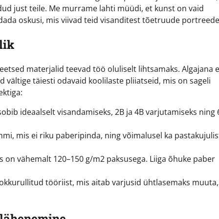
ud just teile. Me murrame lahti müüdi, et kunst on vaid
ada oskusi, mis viivad teid visanditest tõetruude portreede
lik
eetsed materjalid teevad töö oluliselt lihtsamaks. Algajana e
vältige täiesti odavaid koolilaste pliiatseid, mis on sageli
ektiga:
B sobib ideaalselt visandamiseks, 2B ja 4B varjutamiseks ning
i, mis ei riku paberipinda, ning võimalusel ka pastakujulis
mis on vähemalt 120–150 g/m2 paksusega. Liiga õhuke paber
okkurullitud tööriist, mis aitab varjusid ühtlasemaks muuta,
e lähenemine