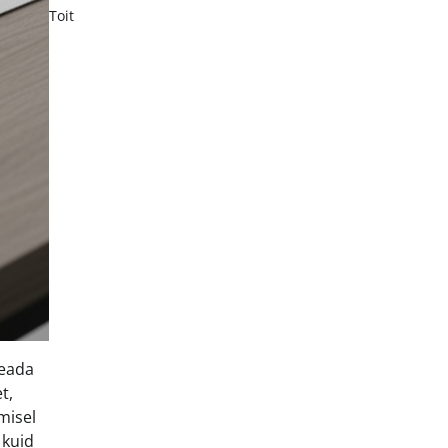
Toit
seada
t,
misel
 kuid