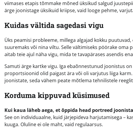
viimases etapis tõmmake mõned üksikud salgud juustepiiril
ärge joonistage üksikuid kriipse, vaid looge pehme, varju
Kuidas vältida sagedasi vigu
Üks peamisi probleeme, millega algajad kokku puutuvad,
suuremaks või nina viltu. Selle vältimiseks pöörake oma p
aitab teie ajul näha vigu, mida te tavapärases asendis ena
Samuti ärge kartke vigu. Iga ebaõnnestunud joonistus on õ
proportsioonid olid paigast ära või oli varjutus liiga ka
joonistate, seda vähem peate mõtlema tehnilistele reegli
Korduma kippuvad küsimused
Kui kaua läheb aega, et õppida head portreed joonis
See on individuaalne, kuid järjepideva harjutamisega – k
kuuga. Oluline ei ole maht, vaid regulaarsus.