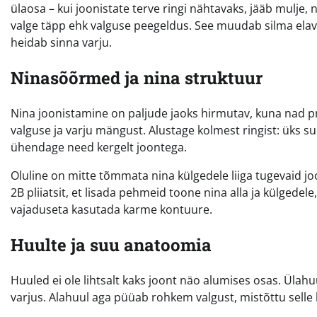
ülaosa – kui joonistate terve ringi nähtavaks, jääb mulje,
valge täpp ehk valguse peegeldus. See muudab silma elav
heidab sinna varju.
Ninasõõrmed ja nina struktuur
Nina joonistamine on paljude jaoks hirmutav, kuna nad pr
valguse ja varju mängust. Alustage kolmest ringist: üks s
ühendage need kergelt joontega.
Oluline on mitte tõmmata nina külgedele liiga tugevaid j
2B pliiatsit, et lisada pehmeid toone nina alla ja külgede
vajaduseta kasutada karme kontuure.
Huulte ja suu anatoomia
Huuled ei ole lihtsalt kaks joont näo alumises osas. Ülah
varjus. Alahuul aga püüab rohkem valgust, mistõttu sell