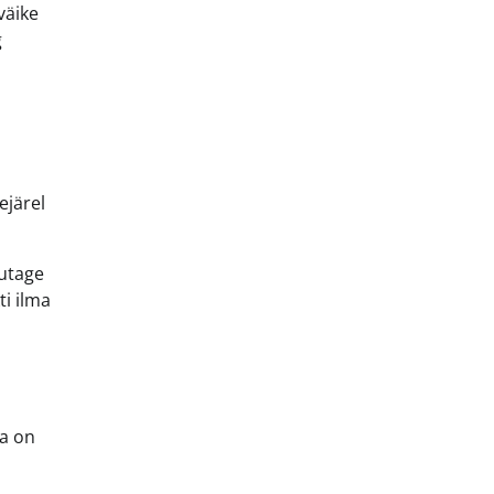
väike
g
ejärel
sutage
ti ilma
ja on