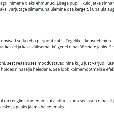
 nagu inimene oleks ehmunud. Lisage pupill, kuid jätke sinna 
aks. Varjutage silmamuna ülemine osa kergelt, kuna ülalau
oovivad seda teha piirjoonte abil. Tegelikult koosneb nina
uur keskel ja kaks väiksemat külgedel ninasõõrmete jaoks. Se
ooni, sest reaalsuses moodustavad nina kuju just varjud. Ka
le, hoides ninaselja heledana. See loob kolmemõõtmelise efek
uul on reeglina tumedam kui alahuul, kuna see asub nina all 
e keskosa peaks jääma heledamaks.