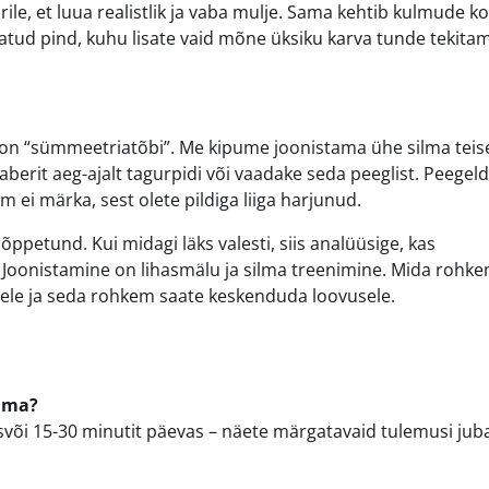
e, et luua realistlik ja vaba mulje. Sama kehtib kulmude ko
tatud pind, kuhu lisate vaid mõne üksiku karva tunde tekitam
 on “sümmeetriatõbi”. Me kipume joonistama ühe silma teis
aberit aeg-ajalt tagurpidi või vaadake seda peeglist. Peegel
m ei märka, sest olete pildiga liiga harjunud.
ppetund. Kui midagi läks valesti, siis analüüsige, kas
rm. Joonistamine on lihasmälu ja silma treenimine. Mida rohk
tele ja seda rohkem saate keskenduda loovusele.
tama?
asvõi 15-30 minutit päevas – näete märgatavaid tulemusi jub