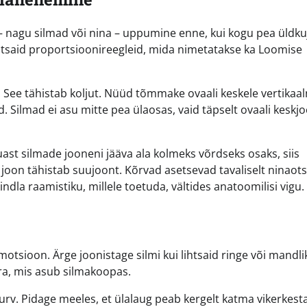
 – nagu silmad või nina – uppumine enne, kui kogu pea üldku
ihtsaid proportsioonireegleid, mida nimetatakse ka Loomise
. See tähistab koljut. Nüüd tõmmake ovaali keskele vertikaa
 Silmad ei asu mitte pea ülaosas, vaid täpselt ovaali keskjo
ast silmade jooneni jääva ala kolmeks võrdseks osaks, siis
 joon tähistab suujoont. Kõrvad asetsevad tavaliselt ninaots
ndla raamistiku, millele toetuda, vältides anatoomilisi vigu.
sioon. Ärge joonistage silmi kui lihtsaid ringe või mandlik
era, mis asub silmakoopas.
urv. Pidage meeles, et ülalaug peab kergelt katma vikerkest