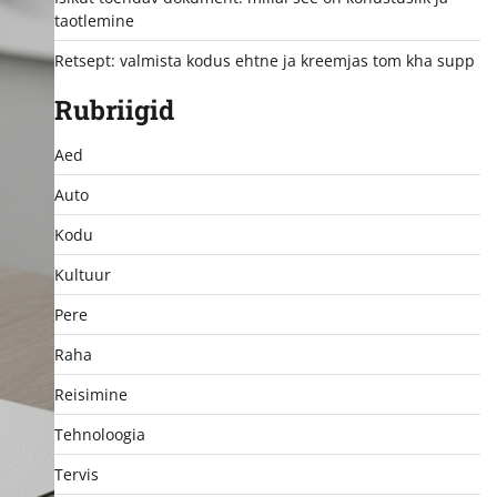
taotlemine
Retsept: valmista kodus ehtne ja kreemjas tom kha supp
Rubriigid
Aed
Auto
Kodu
Kultuur
Pere
Raha
Reisimine
Tehnoloogia
Tervis