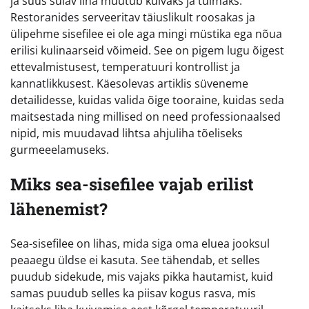
ja suus sulav liha muutub kuivaks ja tuimaks.
Restoranides serveeritav täiuslikult roosakas ja
ülipehme sisefilee ei ole aga mingi müstika ega nõua
erilisi kulinaarseid võimeid. See on pigem lugu õigest
ettevalmistusest, temperatuuri kontrollist ja
kannatlikkusest. Käesolevas artiklis süveneme
detailidesse, kuidas valida õige tooraine, kuidas seda
maitsestada ning millised on need professionaalsed
nipid, mis muudavad lihtsa ahjuliha tõeliseks
gurmeeelamuseks.
Miks sea-sisefilee vajab erilist
lähenemist?
Sea-sisefilee on lihas, mida siga oma eluea jooksul
peaaegu üldse ei kasuta. See tähendab, et selles
puudub sidekude, mis vajaks pikka hautamist, kuid
samas puudub selles ka piisav kogus rasva, mis