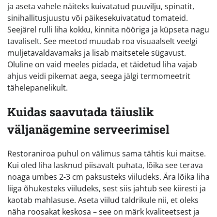
ja aseta vahele näiteks kuivatatud puuvilju, spinatit,
sinihallitusjuustu või päikesekuivatatud tomateid.
Seejärel rulli liha kokku, kinnita nööriga ja küpseta nagu
tavaliselt. See meetod muudab roa visuaalselt veelgi
muljetavaldavamaks ja lisab maitsetele sügavust.
Oluline on vaid meeles pidada, et täidetud liha vajab
ahjus veidi pikemat aega, seega jälgi termomeetrit
tähelepanelikult.
Kuidas saavutada täiuslik
väljanägemine serveerimisel
Restoraniroa puhul on välimus sama tähtis kui maitse.
Kui oled liha lasknud piisavalt puhata, lõika see terava
noaga umbes 2-3 cm paksusteks viiludeks. Ära lõika liha
liiga õhukesteks viiludeks, sest siis jahtub see kiiresti ja
kaotab mahlasuse. Aseta viilud taldrikule nii, et oleks
näha roosakat keskosa – see on märk kvaliteetsest ja