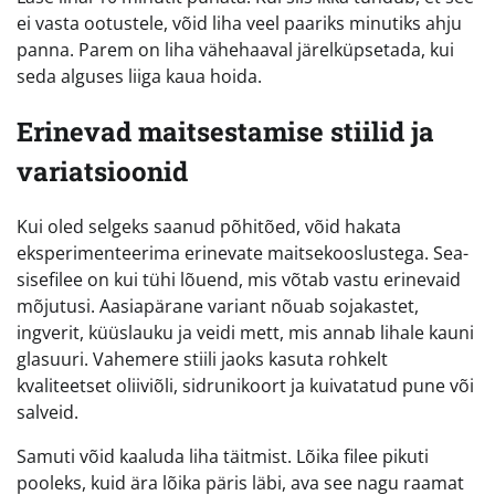
ei vasta ootustele, võid liha veel paariks minutiks ahju
panna. Parem on liha vähehaaval järelküpsetada, kui
seda alguses liiga kaua hoida.
Erinevad maitsestamise stiilid ja
variatsioonid
Kui oled selgeks saanud põhitõed, võid hakata
eksperimenteerima erinevate maitsekooslustega. Sea-
sisefilee on kui tühi lõuend, mis võtab vastu erinevaid
mõjutusi. Aasiapärane variant nõuab sojakastet,
ingverit, küüslauku ja veidi mett, mis annab lihale kauni
glasuuri. Vahemere stiili jaoks kasuta rohkelt
kvaliteetset oliiviõli, sidrunikoort ja kuivatatud pune või
salveid.
Samuti võid kaaluda liha täitmist. Lõika filee pikuti
pooleks, kuid ära lõika päris läbi, ava see nagu raamat