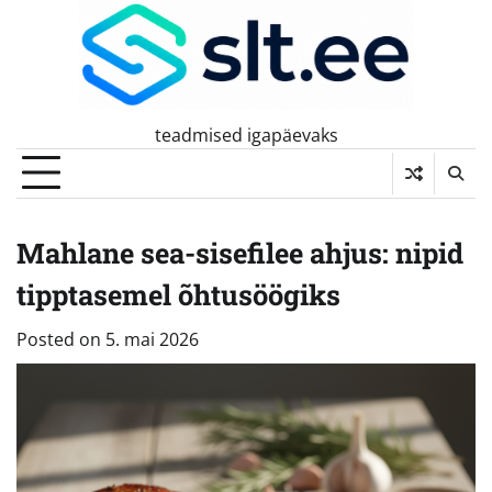
Skip
to
content
teadmised igapäevaks
Mahlane sea-sisefilee ahjus: nipid
tipptasemel õhtusöögiks
Posted on
5. mai 2026