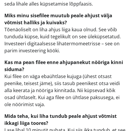
seda lihale alles küpsetamise lõppfaasis.
Miks minu sisefilee muutub peale ahjust välja
võtmist halliks ja kuivaks?
Tõenäoliselt on liha ahjus liiga kaua olnud. See võib
tunduda küpse, kuid tegelikult on see üleküpsetatud.
Investeeri digitaalsesse lihatermomeetrisse – see on
parim investeering kööki.
Kas ma pean filee enne ahjupanekut nööriga kinni
siduma?
Kui filee on väga ebaühtlase kujuga (ühest otsast
peenike, teisest jäme), siis tasub peenikest otsa veidi
alla keerata ja nööriga kinnitada. Nii küpsevad kõik
osad ühtlaselt. Kui aga filee on ühtlase paksusega, ei
ole nöörimist vaja.
Mida teha, kui liha tundub peale ahjust võtmist
ikkagi liiga toores?
Lase lihal 10 minutit puhata. Kui siis ikka tundub, et see