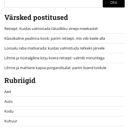
Otsi
Värsked postitused
Retsept: Kuidas valmistada täiuslikku sinepi-meekastet
Klassikaline pealinna kook: parim retsept, mis viib keele alla
Loosalu raba matkarada: kuidas valmistuda retkeks järvele
Lihtne ja nostalgiline kirju koera retsept: valmib minutitega
Lihtne ja mahlane kapsa-porgandisalat: parim lisand toidule
Rubriigid
Aed
Auto
Kodu
Kultuur