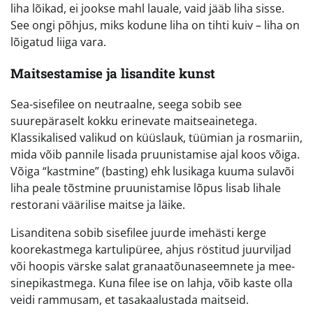
liha lõikad, ei jookse mahl lauale, vaid jääb liha sisse.
See ongi põhjus, miks kodune liha on tihti kuiv – liha on
lõigatud liiga vara.
Maitsestamise ja lisandite kunst
Sea-sisefilee on neutraalne, seega sobib see
suurepäraselt kokku erinevate maitseainetega.
Klassikalised valikud on küüslauk, tüümian ja rosmariin,
mida võib pannile lisada pruunistamise ajal koos võiga.
Võiga “kastmine” (basting) ehk lusikaga kuuma sulavõi
liha peale tõstmine pruunistamise lõpus lisab lihale
restorani väärilise maitse ja läike.
Lisanditena sobib sisefilee juurde imehästi kerge
koorekastmega kartulipüree, ahjus röstitud juurviljad
või hoopis värske salat granaatõunaseemnete ja mee-
sinepikastmega. Kuna filee ise on lahja, võib kaste olla
veidi rammusam, et tasakaalustada maitseid.