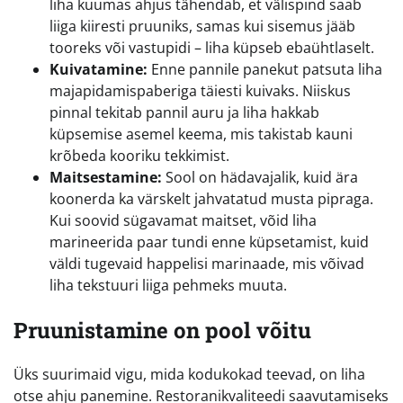
liha kuumas ahjus tähendab, et välispind saab
liiga kiiresti pruuniks, samas kui sisemus jääb
tooreks või vastupidi – liha küpseb ebaühtlaselt.
Kuivatamine:
Enne pannile panekut patsuta liha
majapidamispaberiga täiesti kuivaks. Niiskus
pinnal tekitab pannil auru ja liha hakkab
küpsemise asemel keema, mis takistab kauni
krõbeda kooriku tekkimist.
Maitsestamine:
Sool on hädavajalik, kuid ära
koonerda ka värskelt jahvatatud musta pipraga.
Kui soovid sügavamat maitset, võid liha
marineerida paar tundi enne küpsetamist, kuid
väldi tugevaid happelisi marinaade, mis võivad
liha tekstuuri liiga pehmeks muuta.
Pruunistamine on pool võitu
Üks suurimaid vigu, mida kodukokad teevad, on liha
otse ahju panemine. Restoranikvaliteedi saavutamiseks