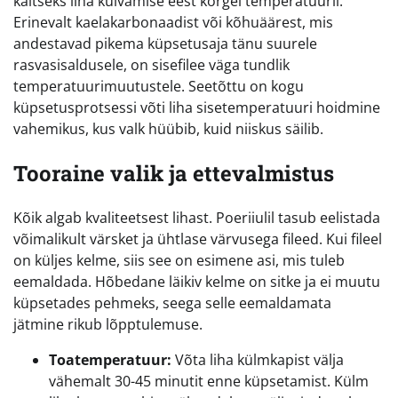
kaitseks liha kuivamise eest kõrgel temperatuuril.
Erinevalt kaelakarbonaadist või kõhuäärest, mis
andestavad pikema küpsetusaja tänu suurele
rasvasisaldusele, on sisefilee väga tundlik
temperatuurimuutustele. Seetõttu on kogu
küpsetusprotsessi võti liha sisetemperatuuri hoidmine
vahemikus, kus valk hüübib, kuid niiskus säilib.
Tooraine valik ja ettevalmistus
Kõik algab kvaliteetsest lihast. Poeriiulil tasub eelistada
võimalikult värsket ja ühtlase värvusega fileed. Kui fileel
on küljes kelme, siis see on esimene asi, mis tuleb
eemaldada. Hõbedane läikiv kelme on sitke ja ei muutu
küpsetades pehmeks, seega selle eemaldamata
jätmine rikub lõpptulemuse.
Toatemperatuur:
Võta liha külmkapist välja
vähemalt 30-45 minutit enne küpsetamist. Külm