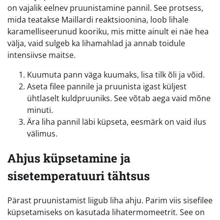
on vajalik eelnev pruunistamine pannil. See protsess,
mida teatakse Maillardi reaktsioonina, loob lihale
karamelliseerunud kooriku, mis mitte ainult ei näe hea
välja, vaid sulgeb ka lihamahlad ja annab toidule
intensiivse maitse.
Kuumuta pann väga kuumaks, lisa tilk õli ja võid.
Aseta filee pannile ja pruunista igast küljest
ühtlaselt kuldpruuniks. See võtab aega vaid mõne
minuti.
Ära liha pannil läbi küpseta, eesmärk on vaid ilus
välimus.
Ahjus küpsetamine ja
sisetemperatuuri tähtsus
Pärast pruunistamist liigub liha ahju. Parim viis sisefilee
küpsetamiseks on kasutada lihatermomeetrit. See on