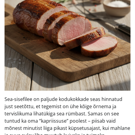
Sea-sisefilee on paljude kodukokkade seas hinnatud
just seetõttu, et tegemist on ühe kõige õrnema ja
tervislikuma lihatükiga sea rümbast. Samas on see
tuntud ka oma “kapriissuse” poolest – piisab vaid
mõnest minutist liiga pikast küpsetusajast, kui mahlane