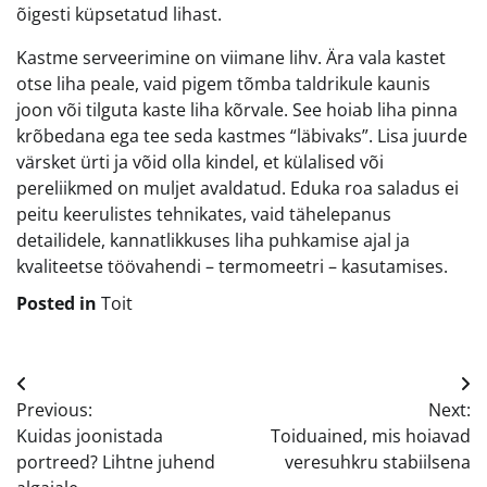
õigesti küpsetatud lihast.
Kastme serveerimine on viimane lihv. Ära vala kastet
otse liha peale, vaid pigem tõmba taldrikule kaunis
joon või tilguta kaste liha kõrvale. See hoiab liha pinna
krõbedana ega tee seda kastmes “läbivaks”. Lisa juurde
värsket ürti ja võid olla kindel, et külalised või
pereliikmed on muljet avaldatud. Eduka roa saladus ei
peitu keerulistes tehnikates, vaid tähelepanus
detailidele, kannatlikkuses liha puhkamise ajal ja
kvaliteetse töövahendi – termomeetri – kasutamises.
Posted in
Toit
Navigeerimine
Previous:
Next:
Kuidas joonistada
Toiduained, mis hoiavad
portreed? Lihtne juhend
veresuhkru stabiilsena