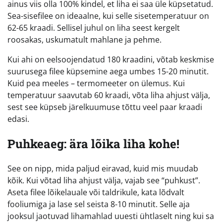
ainus viis olla 100% kindel, et liha ei saa üle küpsetatud.
Sea-sisefilee on ideaalne, kui selle sisetemperatuur on
62-65 kraadi. Sellisel juhul on liha seest kergelt
roosakas, uskumatult mahlane ja pehme.
Kui ahi on eelsoojendatud 180 kraadini, võtab keskmise
suurusega filee küpsemine aega umbes 15-20 minutit.
Kuid pea meeles – termomeeter on ülemus. Kui
temperatuur saavutab 60 kraadi, võta liha ahjust välja,
sest see küpseb järelkuumuse tõttu veel paar kraadi
edasi.
Puhkeaeg: ära lõika liha kohe!
See on nipp, mida paljud eiravad, kuid mis muudab
kõik. Kui võtad liha ahjust välja, vajab see “puhkust”.
Aseta filee lõikelauale või taldrikule, kata lõdvalt
fooliumiga ja lase sel seista 8-10 minutit. Selle aja
jooksul jaotuvad lihamahlad uuesti ühtlaselt ning kui sa