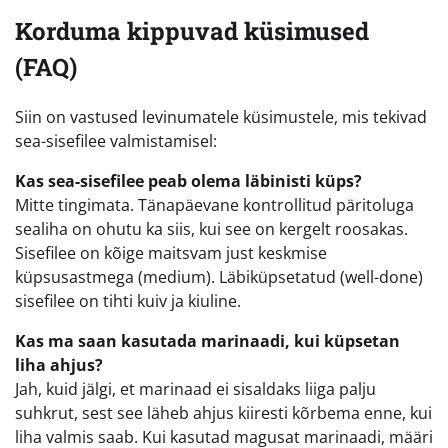
Korduma kippuvad küsimused
(FAQ)
Siin on vastused levinumatele küsimustele, mis tekivad
sea-sisefilee valmistamisel:
Kas sea-sisefilee peab olema läbinisti küps?
Mitte tingimata. Tänapäevane kontrollitud päritoluga
sealiha on ohutu ka siis, kui see on kergelt roosakas.
Sisefilee on kõige maitsvam just keskmise
küpsusastmega (medium). Läbiküpsetatud (well-done)
sisefilee on tihti kuiv ja kiuline.
Kas ma saan kasutada marinaadi, kui küpsetan
liha ahjus?
Jah, kuid jälgi, et marinaad ei sisaldaks liiga palju
suhkrut, sest see läheb ahjus kiiresti kõrbema enne, kui
liha valmis saab. Kui kasutad magusat marinaadi, määri