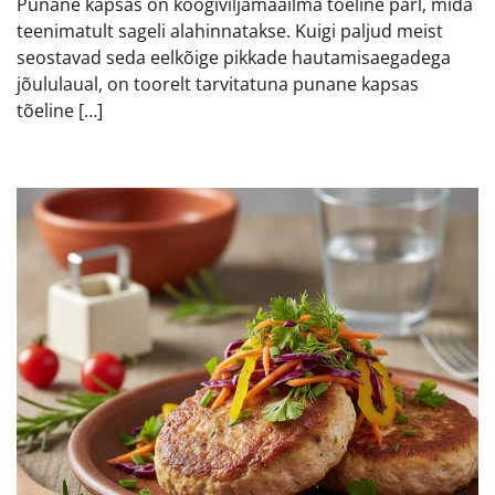
Punane kapsas on köögiviljamaailma tõeline pärl, mida
teenimatult sageli alahinnatakse. Kuigi paljud meist
seostavad seda eelkõige pikkade hautamisaegadega
jõululaual, on toorelt tarvitatuna punane kapsas
tõeline […]