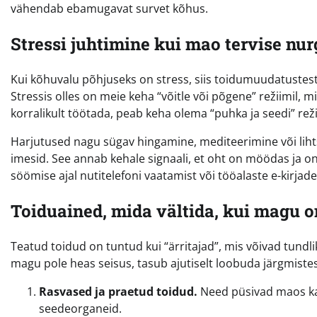
vähendab ebamugavat survet kõhus.
Stressi juhtimine kui mao tervise nur
Kui kõhuvalu põhjuseks on stress, siis toidumuudatustes
Stressis olles on meie keha “võitle või põgene” režiimil,
korralikult töötada, peab keha olema “puhka ja seedi” reži
Harjutused nagu sügav hingamine, mediteerimine või liht
imesid. See annab kehale signaali, et oht on möödas ja on
söömise ajal nutitelefoni vaatamist või tööalaste e-kirjade
Toiduained, mida vältida, kui magu o
Teatud toidud on tuntud kui “ärritajad”, mis võivad tund
magu pole heas seisus, tasub ajutiselt loobuda järgmistes
Rasvased ja praetud toidud.
Need püsivad maos ka
seedeorganeid.