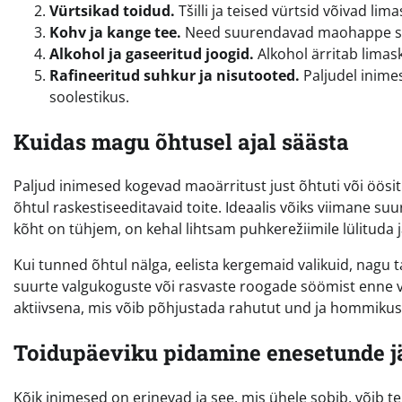
Vürtsikad toidud.
Tšilli ja teised vürtsid võivad lim
Kohv ja kange tee.
Need suurendavad maohappe se
Alkohol ja gaseeritud joogid.
Alkohol ärritab limas
Rafineeritud suhkur ja nisutooted.
Paljudel inimes
soolestikus.
Kuidas magu õhtusel ajal säästa
Paljud inimesed kogevad maoärritust just õhtuti või öösiti. 
õhtul raskestiseeditavaid toite. Ideaalis võiks viimane 
kõht on tühjem, on kehal lihtsam puhkerežiimile lülituda j
Kui tunned õhtul nälga, eelista kergemaid valikuid, nagu t
suurte valgukoguste või rasvaste roogade söömist enne 
aktiivsena, mis võib põhjustada rahutut und ja hommik
Toidupäeviku pidamine enesetunde j
Kõik inimesed on erinevad ja see, mis ühele sobib, võib