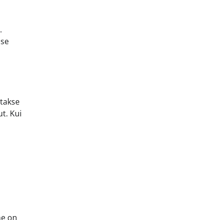
.
sse
itakse
t. Kui
ne on