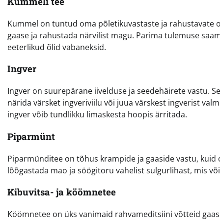
Kummeli tee
Kummel on tuntud oma põletikuvastaste ja rahustavate 
gaase ja rahustada närvilist magu. Parima tulemuse saami
eeterlikud õlid vabaneksid.
Ingver
Ingver on suurepärane iivelduse ja seedehäirete vastu. S
närida värsket ingveriviilu või juua värskest ingverist valm
ingver võib tundlikku limaskesta hoopis ärritada.
Piparmünt
Piparmünditee on tõhus krampide ja gaaside vastu, kuid ole
lõõgastada mao ja söögitoru vahelist sulgurlihast, mis võ
Kibuvitsa- ja köömnetee
Köömnetee on üks vanimaid rahvameditsiini võtteid gaasid