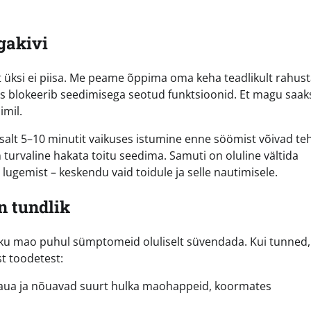
gakivi
t üksi ei piisa. Me peame õppima oma keha teadlikult rahus
 mis blokeerib seedimisega seotud funktsioonid. Et magu saak
imil.
salt 5–10 minutit vaikuses istumine enne söömist võivad te
 turvaline hakata toitu seedima. Samuti on oluline vältida
 lugemist – keskendu vaid toidule ja selle nautimisele.
n tundlik
liku mao puhul sümptomeid oluliselt süvendada. Kui tunned,
t toodetest:
ua ja nõuavad suurt hulka maohappeid, koormates