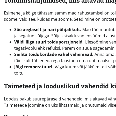
Toitumisharjumused, mis aitavad ma
Esimene ja kõige tähtsam samm mao rahustamisel on toitu
sööme, vaid see, kuidas me sööme. Seedimine on protses
Söö aeglaselt ja näri põhjalikult.
Mao töö muutub m
ja segatud süljega. Süljes sisalduvad ensüümid alus
Väldi liiga suuri toiduportsjoneid.
Ülesöömine veni
tagasivoolu ehk refluksi. Parem on süüa sagedamini 
Säilita toidukordade vahel vahemaad.
Anna oma s
täielikult tühjeneda ega taastada oma optimaalset p
Jälgi temperatuuri.
Väga kuum või jääkülm toit võib
toitu.
Taimeteed ja looduslikud vahendid k
Loodus pakub suurepäraseid vahendeid, mis aitavad vähen
Taimeteede joomine on üks lihtsamaid ja ohutumaid viis