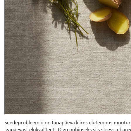
Seedeprobleemid on tänapäeva kiires elutempos muutunud
igapäevast elukvaliteeti. Olgu põhjuseks siis stress, eba