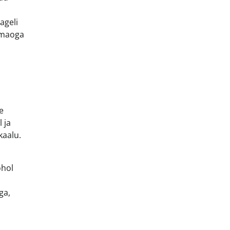
ageli
a maoga
e
 ja
kaalu.
ohol
ga,