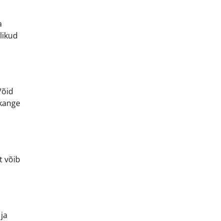
a
likud
Võid
 kange
t võib
ja