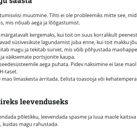
gu säästa
misviisi muutmine. Tihti ei ole probleemiks mitte see, mi
s, mis nõuab aega ja lõõgastumist.
ärgatavalt kergemaks, kui toit on suus korralikult peenes
tavad süsivesikute lagundamist juba enne, kui toit makku jõ
tab magu ja tekitab survet, mis võib põhjustada maohapp
ja väiksemate portsjonite kaupa.
eedesüsteemile aega puhata. Pidev näksimine ei lase maol
H-taset.
 mao limaskesta ärritada. Eelista toasooja või kehatempera
iireks leevenduseks
dada põletikku, leevendada spasme ja luua maole kaitsva k
e, kuidas magu rahustada.