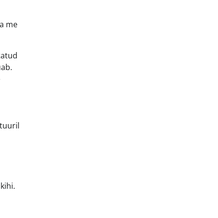
da me
tatud
uab.
e
tuuril
ihi.