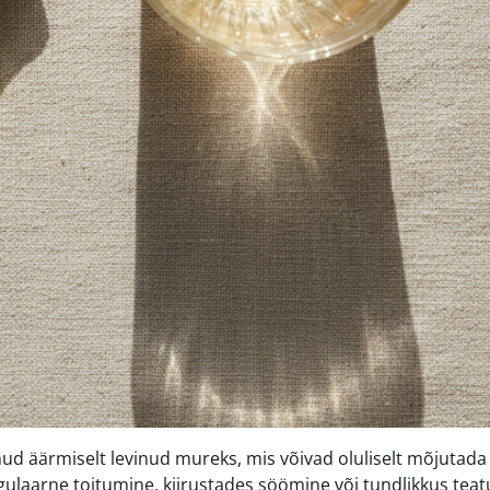
 äärmiselt levinud mureks, mis võivad oluliselt mõjutada
regulaarne toitumine, kiirustades söömine või tundlikkus tea