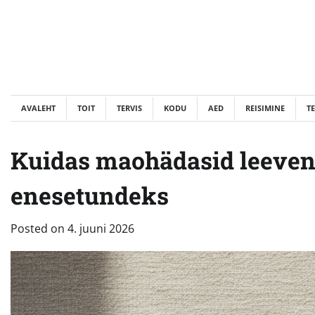
Skip
to
content
AVALEHT
TOIT
TERVIS
KODU
AED
REISIMINE
T
Kuidas maohädasid leevend
enesetundeks
Posted on
4. juuni 2026