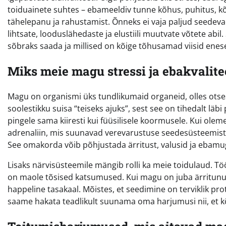
toiduainete suhtes – ebameeldiv tunne kõhus, puhitus, k
tähelepanu ja rahustamist. Õnneks ei vaja paljud seedeva
lihtsate, looduslähedaste ja elustiili muutvate võtete ab
sõbraks saada ja millised on kõige tõhusamad viisid enes
Miks meie magu stressi ja ebakvalitee
Magu on organismi üks tundlikumaid organeid, olles ots
soolestikku suisa “teiseks ajuks”, sest see on tihedalt l
pingele sama kiiresti kui füüsilisele koormusele. Kui ole
adrenaliin, mis suunavad verevarustuse seedesüsteemist
See omakorda võib põhjustada ärritust, valusid ja ebamu
Lisaks närvisüsteemile mängib rolli ka meie toidulaud. Tö
on maole tõsised katsumused. Kui magu on juba ärritunud,
happeline tasakaal. Mõistes, et seedimine on terviklik pr
saame hakata teadlikult suunama oma harjumusi nii, et kõ