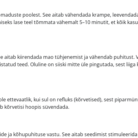
omaduste poolest. See aitab vähendada krampe, leevendad
seks lase teel tõmmata vähemalt 5–10 minutit, et kõik kasu
ee aitab kiirendada mao tühjenemist ja vähendab puhitust. 
istatud teed. Oluline on siiski mitte üle pingutada, sest liiga
 ettevaatlik, kui sul on refluks (kõrvetised), sest piparmün
ib kõrvetisi hoopis süvendada.
e ja kõhupuhituse vastu. See aitab seedimist stimuleerida 