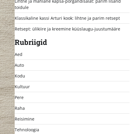
Lihtne ja mahlane kapsa-porgandisalat: parim lisand
toidule
Klassikaline kassi Arturi kook: lihtne ja parim retsept
Retsept: ülikiire ja kreemine küüslaugu-juustumääre
Rubriigid
Aed
Auto
Kodu
Kultuur
Pere
Raha
Reisimine
Tehnoloogia