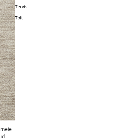
Tervis
Toit
 meie
tud