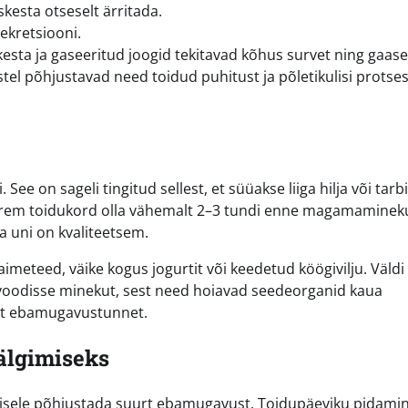
askesta otseselt ärritada.
kretsiooni.
kesta ja gaseeritud joogid tekitavad kõhus survet ning gaase
tel põhjustavad need toidud puhitust ja põletikulisi protse
See on sageli tingitud sellest, et süüakse liiga hilja või tarb
suurem toidukord olla vähemalt 2–3 tundi enne magamamineku
a uni on kvaliteetsem.
aimeteed, väike kogus jogurtit või keedetud köögivilju. Väldi
voodisse minekut, sest need hoiavad seedeorganid kaua
ust ebamugavustunnet.
älgimiseks
 teisele põhjustada suurt ebamugavust. Toidupäeviku pidami