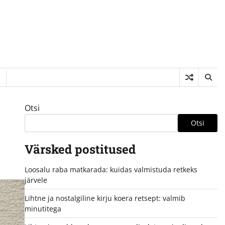
Otsi
Otsi
Värsked postitused
Loosalu raba matkarada: kuidas valmistuda retkeks
järvele
Lihtne ja nostalgiline kirju koera retsept: valmib
minutitega