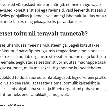
õrvetised või raskustunne on märgid, et meie magu vajab
evused kohest arstiabi ega ravimeid, vaid leevendust saab s
il. Selles põhjalikus juhendis vaatamegi lähemalt, kuidas om
etunde kiireks ning pikaajaliseks parandamiseks.
tset toitu nii teravalt tunnetab?
eses ühenduses meie närvisüsteemiga. Sageli kutsutakse
äbi põimunud närvilõpmetega, mis reageerivad emotsionaalsel
me stressis, toodab organism stressihormoone nagu kortisool
 eemale, aeglustades seedimist või muutes maohappe tasa
gavustunnet, mida me sageli tõlgendame kui seedehäiret.
ödeldud toidud, suured suhkrukogused, liigne kofeiin ja alk
 vajab see rahu, et taastada oma loomulik kaitsekiht ja
otsess, mis algab juba suust ja lõpeb organismi puhastumise
ht tunneks end rahulikult ja mugavalt.