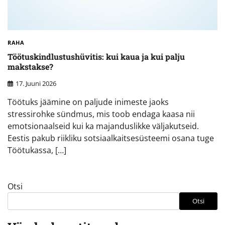
RAHA
Töötuskindlustushüvitis: kui kaua ja kui palju
makstakse?
17. Juuni 2026
Töötuks jäämine on paljude inimeste jaoks
stressirohke sündmus, mis toob endaga kaasa nii
emotsionaalseid kui ka majanduslikke väljakutseid.
Eestis pakub riikliku sotsiaalkaitsesüsteemi osana tuge
Töötukassa, […]
Otsi
Otsi