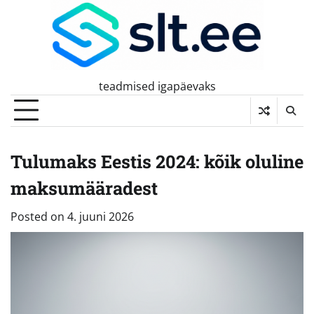
Skip
to
content
teadmised igapäevaks
Tulumaks Eestis 2024: kõik oluline
maksumääradest
Posted on
4. juuni 2026