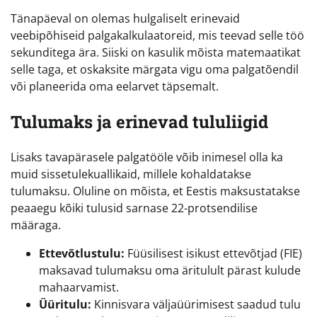
Tänapäeval on olemas hulgaliselt erinevaid
veebipõhiseid palgakalkulaatoreid, mis teevad selle töö
sekunditega ära. Siiski on kasulik mõista matemaatikat
selle taga, et oskaksite märgata vigu oma palgatõendil
või planeerida oma eelarvet täpsemalt.
Tulumaks ja erinevad tululiigid
Lisaks tavapärasele palgatööle võib inimesel olla ka
muid sissetulekuallikaid, millele kohaldatakse
tulumaksu. Oluline on mõista, et Eestis maksustatakse
peaaegu kõiki tulusid sarnase 22-protsendilise
määraga.
Ettevõtlustulu:
Füüsilisest isikust ettevõtjad (FIE)
maksavad tulumaksu oma äritulult pärast kulude
mahaarvamist.
Üüritulu:
Kinnisvara väljaüürimisest saadud tulu