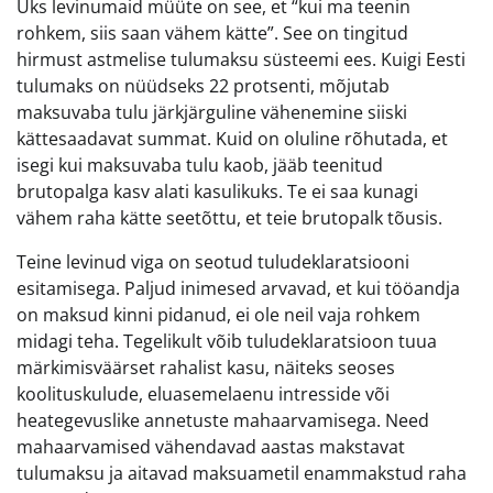
Üks levinumaid müüte on see, et “kui ma teenin
rohkem, siis saan vähem kätte”. See on tingitud
hirmust astmelise tulumaksu süsteemi ees. Kuigi Eesti
tulumaks on nüüdseks 22 protsenti, mõjutab
maksuvaba tulu järkjärguline vähenemine siiski
kättesaadavat summat. Kuid on oluline rõhutada, et
isegi kui maksuvaba tulu kaob, jääb teenitud
brutopalga kasv alati kasulikuks. Te ei saa kunagi
vähem raha kätte seetõttu, et teie brutopalk tõusis.
Teine levinud viga on seotud tuludeklaratsiooni
esitamisega. Paljud inimesed arvavad, et kui tööandja
on maksud kinni pidanud, ei ole neil vaja rohkem
midagi teha. Tegelikult võib tuludeklaratsioon tuua
märkimisväärset rahalist kasu, näiteks seoses
koolituskulude, eluasemelaenu intresside või
heategevuslike annetuste mahaarvamisega. Need
mahaarvamised vähendavad aastas makstavat
tulumaksu ja aitavad maksuametil enammakstud raha