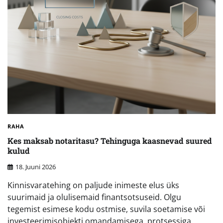
RAHA
Kes maksab notaritasu? Tehinguga kaasnevad suured
kulud
18. Juuni 2026
Kinnisvaratehing on paljude inimeste elus üks
suurimaid ja olulisemaid finantsotsuseid. Olgu
tegemist esimese kodu ostmise, suvila soetamise või
investeerimisobjekti omandamisega, protsessiga