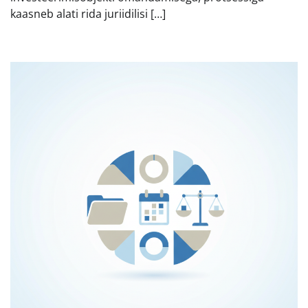
kaasneb alati rida juriidilisi […]