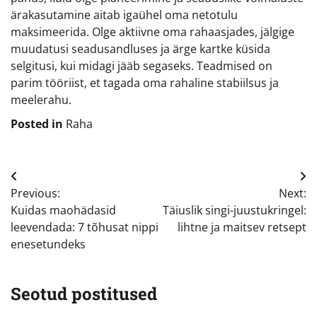
ärakasutamine aitab igaühel oma netotulu
maksimeerida. Olge aktiivne oma rahaasjades, jälgige
muudatusi seadusandluses ja ärge kartke küsida
selgitusi, kui midagi jääb segaseks. Teadmised on
parim tööriist, et tagada oma rahaline stabiilsus ja
meelerahu.
Posted in
Raha
Navigeerimine
Previous:
Next:
Kuidas maohädasid
Täiuslik singi-juustukringel:
leevendada: 7 tõhusat nippi
lihtne ja maitsev retsept
enesetundeks
Seotud postitused