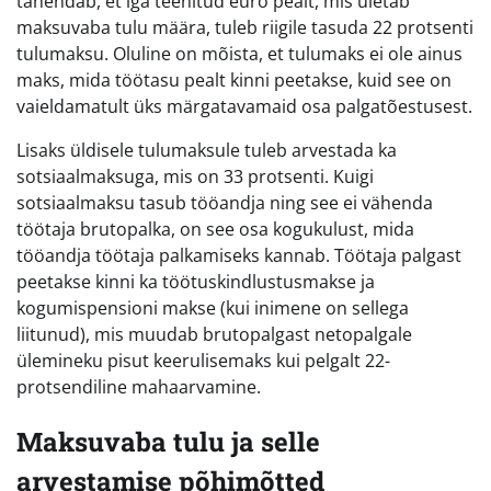
tähendab, et iga teenitud euro pealt, mis ületab
maksuvaba tulu määra, tuleb riigile tasuda 22 protsenti
tulumaksu. Oluline on mõista, et tulumaks ei ole ainus
maks, mida töötasu pealt kinni peetakse, kuid see on
vaieldamatult üks märgatavamaid osa palgatõestusest.
Lisaks üldisele tulumaksule tuleb arvestada ka
sotsiaalmaksuga, mis on 33 protsenti. Kuigi
sotsiaalmaksu tasub tööandja ning see ei vähenda
töötaja brutopalka, on see osa kogukulust, mida
tööandja töötaja palkamiseks kannab. Töötaja palgast
peetakse kinni ka töötuskindlustusmakse ja
kogumispensioni makse (kui inimene on sellega
liitunud), mis muudab brutopalgast netopalgale
ülemineku pisut keerulisemaks kui pelgalt 22-
protsendiline mahaarvamine.
Maksuvaba tulu ja selle
arvestamise põhimõtted