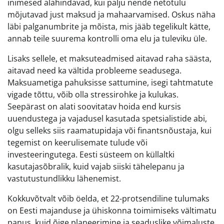
inimesed alahindavad, kui palju nende netotulu
mõjutavad just maksud ja mahaarvamised. Oskus näha
läbi palganumbrite ja mõista, mis jääb tegelikult kätte,
annab teile suurema kontrolli oma elu ja tuleviku üle.
Lisaks sellele, et maksuteadmised aitavad raha säästa,
aitavad need ka vältida probleeme seadusega.
Maksuametiga pahuksisse sattumine, isegi tahtmatute
vigade tõttu, võib olla stressirohke ja kulukas.
Seepärast on alati soovitatav hoida end kursis
uuendustega ja vajadusel kasutada spetsialistide abi,
olgu selleks siis raamatupidaja või finantsnõustaja, kui
tegemist on keerulisemate tulude või
investeeringutega. Eesti süsteem on küllaltki
kasutajasõbralik, kuid vajab siiski tähelepanu ja
vastutustundlikku lähenemist.
Kokkuvõtvalt võib öelda, et 22-protsendiline tulumaks
on Eesti majanduse ja ühiskonna toimimiseks vältimatu
panus, kuid õige planeerimine ja seaduslike võimaluste