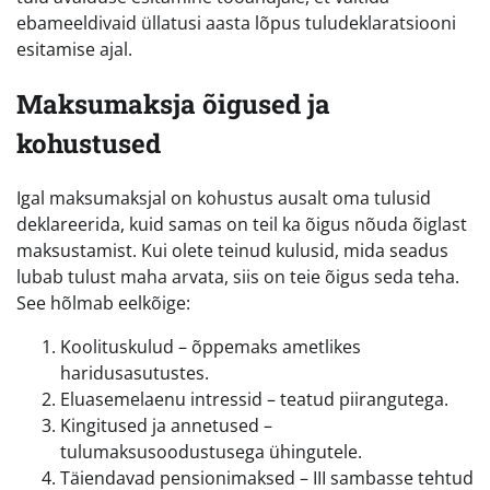
ebameeldivaid üllatusi aasta lõpus tuludeklaratsiooni
esitamise ajal.
Maksumaksja õigused ja
kohustused
Igal maksumaksjal on kohustus ausalt oma tulusid
deklareerida, kuid samas on teil ka õigus nõuda õiglast
maksustamist. Kui olete teinud kulusid, mida seadus
lubab tulust maha arvata, siis on teie õigus seda teha.
See hõlmab eelkõige:
Koolituskulud – õppemaks ametlikes
haridusasutustes.
Eluasemelaenu intressid – teatud piirangutega.
Kingitused ja annetused –
tulumaksusoodustusega ühingutele.
Täiendavad pensionimaksed – III sambasse tehtud