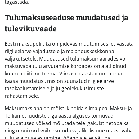
tagastada.
Tulumaksuseaduse muudatused ja
tulevikuvaade
Eesti maksupoliitika on pidevas muutumises, et vastata
riigi eelarve vajadustele ja majanduskeskkonna
väljakutsetele. Muudatused tulumaksumäärades või
maksuvaba tulu arvutamise kordades on alati olnud
kuum poliitiline teema. Viimased aastad on toonud
kaasa muudatusi, mis on suunatud riigieelarve
tasakaalustamisele ja julgeolekuküsimuste
rahastamisele.
Maksumaksjana on mõistlik hoida silma peal Maksu- ja
Tolliameti uudistel. Iga aasta alguses toimuvad
muudatused võivad mõjutada teie igakuist netopalka
ning mõnikord võib osutuda vajalikuks uue maksuvaba
tulu avalduse esitamine tööandjale, et vältida