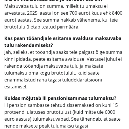
Maksuvaba tulu on summa, millelt tulumaksu ei
arvestata. 2025. aastal on see 700 eurot kuus ehk 8400
eurot aastas. See summa hakkab vähenema, kui teie
brutotulu ületab teatud piirmäära.
Kas pean tööandjale esitama avalduse maksuvaba
tulu rakendamiseks?
Jah, selleks, et tööandja saaks teie palgast õige summa
kinni pidada, peate esitama avalduse. Vastasel juhul ei
rakenda tööandja maksuvaba tulu ja maksate
tulumaksu oma kogu brutotulult, kuid saate
enammakstud raha tagasi tuludeklaratsiooni
esitamisel.
Kuidas mõjutab III pensionisammas tulumaksu?
III pensionisambasse tehtud sissemaksed on kuni 15
protsendi ulatuses brutotulust (kuid mitte üle 6000
euro aastas) tulumaksuvabad. See tähendab, et saate
nende maksete pealt tulumaksu tagasi