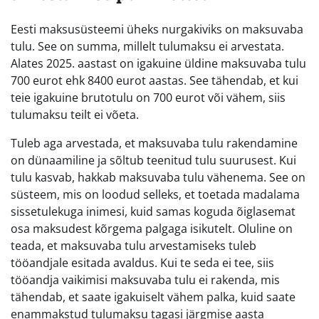
Eesti maksusüsteemi üheks nurgakiviks on maksuvaba
tulu. See on summa, millelt tulumaksu ei arvestata.
Alates 2025. aastast on igakuine üldine maksuvaba tulu
700 eurot ehk 8400 eurot aastas. See tähendab, et kui
teie igakuine brutotulu on 700 eurot või vähem, siis
tulumaksu teilt ei võeta.
Tuleb aga arvestada, et maksuvaba tulu rakendamine
on dünaamiline ja sõltub teenitud tulu suurusest. Kui
tulu kasvab, hakkab maksuvaba tulu vähenema. See on
süsteem, mis on loodud selleks, et toetada madalama
sissetulekuga inimesi, kuid samas koguda õiglasemat
osa maksudest kõrgema palgaga isikutelt. Oluline on
teada, et maksuvaba tulu arvestamiseks tuleb
tööandjale esitada avaldus. Kui te seda ei tee, siis
tööandja vaikimisi maksuvaba tulu ei rakenda, mis
tähendab, et saate igakuiselt vähem palka, kuid saate
enammakstud tulumaksu tagasi järgmise aasta