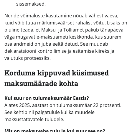
sissemaksed.
Nende võimaluste kasutamine nõuab vähest vaeva,
kuid võib tuua märkimisväärset rahalist võitu. Lisaks on
oluline teada, et Maksu- ja Tolliamet pakub tänapäeval
väga mugavat e-maksuameti keskkonda, kus suurem
osa andmeid on juba eeltäidetud. See muudab
deklaratsiooni kontrollimise ja esitamise kiireks ja
valutuks protsessiks.
Korduma kippuvad küsimused
maksumäärade kohta
Kui suur on tulumaksumäär Eestis?
Alates 2025. aastast on tulumaksumäär 22 protsenti.
See kehtib nii palgatulule kui ka muudele
maksustatavatele tuludele.
Mis on maksuvaba tulu ja kui suur see on?