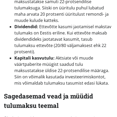
maksustatakse samuti 22-protsendilise
tulumaksuga. Siiski on üüritulu puhul lubatud
maha arvata 20 protsenti üüritulust remondi- ja
muude kulude katteks.
Dividendid:
Ettevõtte kasumi jaotamisel makstav
tulumaks on Eestis eriline. Kui ettevõte maksab
dividendideks jaotatavat kasumit, tasub
tulumaksu ettevõte (20/80 väljamaksest ehk 22
protsenti).
Kapitali kasvutulu:
Aktsiate või muude
väärtpaberite müügist saadud tulu
maksustatakse üldise 22-protsendilise määraga.
Siin on võimalik kasutada investeerimiskontot,
mis võimaldab tulumaksu tasumist edasi lükata.
Sagedasemad vead ja müüdid
tulumaksu teemal