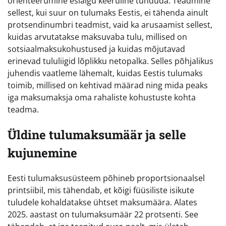
orienteerumine esialgu keeruline tunduda. Teadmine
sellest, kui suur on tulumaks Eestis, ei tähenda ainult
protsendinumbri teadmist, vaid ka arusaamist sellest,
kuidas arvutatakse maksuvaba tulu, millised on
sotsiaalmaksukohustused ja kuidas mõjutavad
erinevad tululiigid lõplikku netopalka. Selles põhjalikus
juhendis vaatleme lähemalt, kuidas Eestis tulumaks
toimib, millised on kehtivad määrad ning mida peaks
iga maksumaksja oma rahaliste kohustuste kohta
teadma.
Üldine tulumaksumäär ja selle
kujunemine
Eesti tulumaksusüsteem põhineb proportsionaalsel
printsiibil, mis tähendab, et kõigi füüsiliste isikute
tuludele kohaldatakse ühtset maksumäära. Alates
2025. aastast on tulumaksumäär 22 protsenti. See