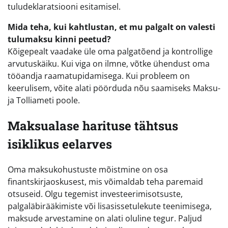
tuludeklaratsiooni esitamisel.
Mida teha, kui kahtlustan, et mu palgalt on valesti
tulumaksu kinni peetud?
Kõigepealt vaadake üle oma palgatõend ja kontrollige
arvutuskäiku. Kui viga on ilmne, võtke ühendust oma
tööandja raamatupidamisega. Kui probleem on
keerulisem, võite alati pöörduda nõu saamiseks Maksu-
ja Tolliameti poole.
Maksualase harituse tähtsus
isiklikus eelarves
Oma maksukohustuste mõistmine on osa
finantskirjaoskusest, mis võimaldab teha paremaid
otsuseid. Olgu tegemist investeerimisotsuste,
palgaläbirääkimiste või lisasissetulekute teenimisega,
maksude arvestamine on alati oluline tegur. Paljud