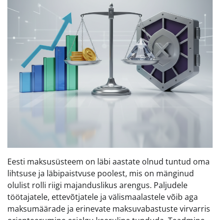
Eesti maksusüsteem on läbi aastate olnud tuntud oma
lihtsuse ja läbipaistvuse poolest, mis on mänginud
olulist rolli riigi majanduslikus arengus. Paljudele
töötajatele, ettevõtjatele ja välismaalastele võib aga
maksumäärade ja erinevate maksuvabastuste virvarris