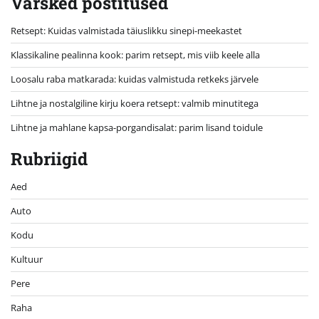
Värsked postitused
Retsept: Kuidas valmistada täiuslikku sinepi-meekastet
Klassikaline pealinna kook: parim retsept, mis viib keele alla
Loosalu raba matkarada: kuidas valmistuda retkeks järvele
Lihtne ja nostalgiline kirju koera retsept: valmib minutitega
Lihtne ja mahlane kapsa-porgandisalat: parim lisand toidule
Rubriigid
Aed
Auto
Kodu
Kultuur
Pere
Raha