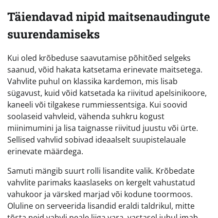
Täiendavad nipid maitsenaudingute
suurendamiseks
Kui oled krõbeduse saavutamise põhitõed selgeks
saanud, võid hakata katsetama erinevate maitsetega.
Vahvlite puhul on klassika kardemon, mis lisab
sügavust, kuid võid katsetada ka riivitud apelsinikoore,
kaneeli või tilgakese rummiessentsiga. Kui soovid
soolaseid vahvleid, vähenda suhkru kogust
miinimumini ja lisa taignasse riivitud juustu või ürte.
Sellised vahvlid sobivad ideaalselt suupistelauale
erinevate määrdega.
Samuti mängib suurt rolli lisandite valik. Krõbedate
vahvlite parimaks kaaslaseks on kergelt vahustatud
vahukoor ja värsked marjad või kodune toormoos.
Oluline on serveerida lisandid eraldi taldrikul, mitte
tõsta neid vahvli peale liiga vara, vastasel juhul imab