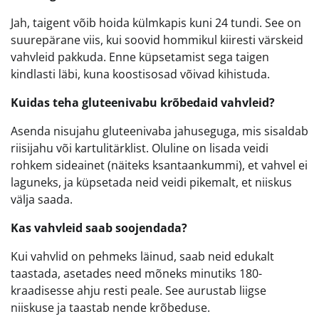
Jah, taigent võib hoida külmkapis kuni 24 tundi. See on
suurepärane viis, kui soovid hommikul kiiresti värskeid
vahvleid pakkuda. Enne küpsetamist sega taigen
kindlasti läbi, kuna koostisosad võivad kihistuda.
Kuidas teha gluteenivabu krõbedaid vahvleid?
Asenda nisujahu gluteenivaba jahuseguga, mis sisaldab
riisijahu või kartulitärklist. Oluline on lisada veidi
rohkem sideainet (näiteks ksantaankummi), et vahvel ei
laguneks, ja küpsetada neid veidi pikemalt, et niiskus
välja saada.
Kas vahvleid saab soojendada?
Kui vahvlid on pehmeks läinud, saab neid edukalt
taastada, asetades need mõneks minutiks 180-
kraadisesse ahju resti peale. See aurustab liigse
niiskuse ja taastab nende krõbeduse.