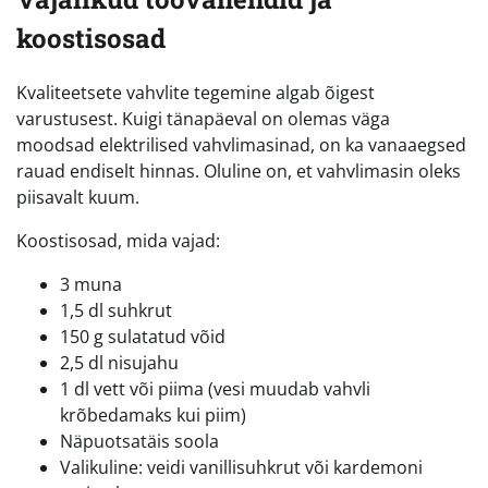
koostisosad
Kvaliteetsete vahvlite tegemine algab õigest
varustusest. Kuigi tänapäeval on olemas väga
moodsad elektrilised vahvlimasinad, on ka vanaaegsed
rauad endiselt hinnas. Oluline on, et vahvlimasin oleks
piisavalt kuum.
Koostisosad, mida vajad:
3 muna
1,5 dl suhkrut
150 g sulatatud võid
2,5 dl nisujahu
1 dl vett või piima (vesi muudab vahvli
krõbedamaks kui piim)
Näpuotsatäis soola
Valikuline: veidi vanillisuhkrut või kardemoni