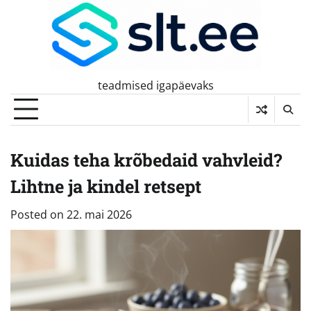
Skip
to
content
teadmised igapäevaks
Kuidas teha krõbedaid vahvleid?
Lihtne ja kindel retsept
Posted on
22. mai 2026