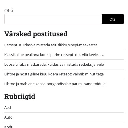
Otsi
Otsi
Värsked postitused
Retsept: Kuidas valmistada täiuslikku sinepi-meekastet
Klassikaline pealinna kook: parim retsept, mis viib keele alla
Loosalu raba matkarada: kuidas valmistuda retkeks järvele
Lihtne ja nostalgiline kirju koera retsept: valmib minutitega
Lihtne ja mahlane kapsa-porgandisalat: parim lisand toidule
Rubriigid
Aed
Auto
Kodu