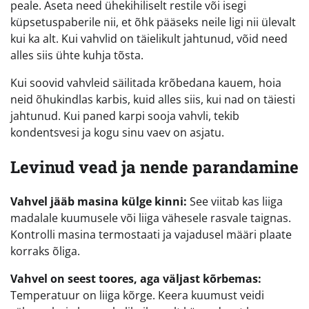
peale. Aseta need ühekihiliselt restile või isegi
küpsetuspaberile nii, et õhk pääseks neile ligi nii ülevalt
kui ka alt. Kui vahvlid on täielikult jahtunud, võid need
alles siis ühte kuhja tõsta.
Kui soovid vahvleid säilitada krõbedana kauem, hoia
neid õhukindlas karbis, kuid alles siis, kui nad on täiesti
jahtunud. Kui paned karpi sooja vahvli, tekib
kondentsvesi ja kogu sinu vaev on asjatu.
Levinud vead ja nende parandamine
Vahvel jääb masina külge kinni:
See viitab kas liiga
madalale kuumusele või liiga vähesele rasvale taignas.
Kontrolli masina termostaati ja vajadusel määri plaate
korraks õliga.
Vahvel on seest toores, aga väljast kõrbemas:
Temperatuur on liiga kõrge. Keera kuumust veidi