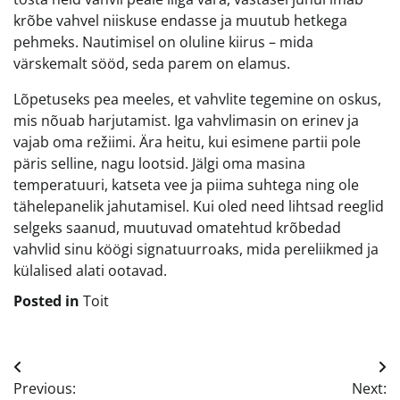
krõbe vahvel niiskuse endasse ja muutub hetkega
pehmeks. Nautimisel on oluline kiirus – mida
värskemalt sööd, seda parem on elamus.
Lõpetuseks pea meeles, et vahvlite tegemine on oskus,
mis nõuab harjutamist. Iga vahvlimasin on erinev ja
vajab oma režiimi. Ära heitu, kui esimene partii pole
päris selline, nagu lootsid. Jälgi oma masina
temperatuuri, katseta vee ja piima suhtega ning ole
tähelepanelik jahutamisel. Kui oled need lihtsad reeglid
selgeks saanud, muutuvad omatehtud krõbedad
vahvlid sinu köögi signatuurroaks, mida pereliikmed ja
külalised alati ootavad.
Posted in
Toit
Navigeerimine
Previous:
Next: