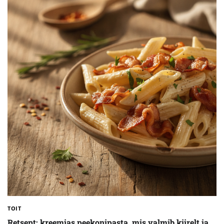
TOIT
Retsept: kreemjas peekonipasta, mis valmib kiirelt ja