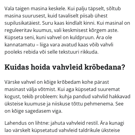
Vala taigen masina keskele. Kui palju täpselt, sõltub
masina suurusest, kuid tavaliselt piisab ühest
supilusikatäiest. Suru kaas kindlalt kinni. Kui masinal on
reguleeritav kuumus, vali keskmisest kõrgem aste.
Küpseta seni, kuni vahvel on kuldpruun. Ära ole
kannatamatu – liiga vara avatud kaas võib vahvli
pooleks rebida või selle tekstuuri rikkuda.
Kuidas hoida vahvleid krõbedana?
Värske vahvel on kõige krõbedam kohe pärast
masinast välja võtmist. Kui aga küpsetad suuremat
kogust, tekib probleem: kuhja pandud vahvlid hakkavad
üksteise kuumuse ja niiskuse tõttu pehmenema. See
on kõige sagedasem viga.
Lahendus on lihtne: jahuta vahvleid restil. Ära kunagi
lao värskelt küpsetatud vahvleid taldrikule üksteise