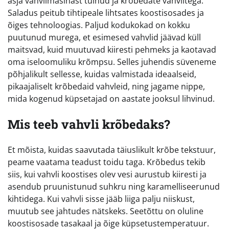
äsja vahvlimasinast tulnud ja krõbedate vahvlitega.
Saladus peitub tihtipeale lihtsates koostisosades ja
õiges tehnoloogias. Paljud kodukokad on kokku
puutunud murega, et esimesed vahvlid jäävad küll
maitsvad, kuid muutuvad kiiresti pehmeks ja kaotavad
oma iseloomuliku krõmpsu. Selles juhendis süveneme
põhjalikult sellesse, kuidas valmistada ideaalseid,
pikaajaliselt krõbedaid vahvleid, ning jagame nippe,
mida kogenud küpsetajad on aastate jooksul lihvinud.
Mis teeb vahvli krõbedaks?
Et mõista, kuidas saavutada täiuslikult krõbe tekstuur,
peame vaatama teadust toidu taga. Krõbedus tekib
siis, kui vahvli koostises olev vesi aurustub kiiresti ja
asendub pruunistunud suhkru ning karamelliseerunud
kihtidega. Kui vahvli sisse jääb liiga palju niiskust,
muutub see jahtudes nätskeks. Seetõttu on oluline
koostisosade tasakaal ja õige küpsetustemperatuur.