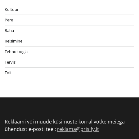
Kultuur
Pere
Raha
Reisimine
Tehnoloogia
Tervis
Toit
Reklaami või muude küsimuste korral võtke meiega
ühendust e-posti teel:
reklama@prisify.lt