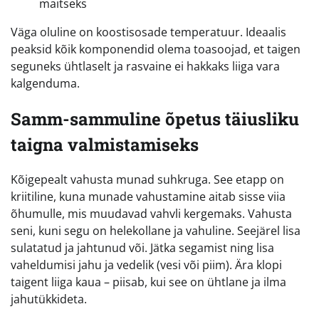
maitseks
Väga oluline on koostisosade temperatuur. Ideaalis
peaksid kõik komponendid olema toasoojad, et taigen
seguneks ühtlaselt ja rasvaine ei hakkaks liiga vara
kalgenduma.
Samm-sammuline õpetus täiusliku
taigna valmistamiseks
Kõigepealt vahusta munad suhkruga. See etapp on
kriitiline, kuna munade vahustamine aitab sisse viia
õhumulle, mis muudavad vahvli kergemaks. Vahusta
seni, kuni segu on helekollane ja vahuline. Seejärel lisa
sulatatud ja jahtunud või. Jätka segamist ning lisa
vaheldumisi jahu ja vedelik (vesi või piim). Ära klopi
taigent liiga kaua – piisab, kui see on ühtlane ja ilma
jahutükkideta.