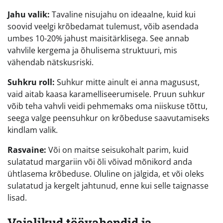
Jahu valik:
Tavaline nisujahu on ideaalne, kuid kui
soovid veelgi krõbedamat tulemust, võib asendada
umbes 10-20% jahust maisitärklisega. See annab
vahvlile kergema ja õhulisema struktuuri, mis
vähendab nätskusriski.
Suhkru roll:
Suhkur mitte ainult ei anna magusust,
vaid aitab kaasa karamelliseerumisele. Pruun suhkur
võib teha vahvli veidi pehmemaks oma niiskuse tõttu,
seega valge peensuhkur on krõbeduse saavutamiseks
kindlam valik.
Rasvaine:
Või on maitse seisukohalt parim, kuid
sulatatud margariin või õli võivad mõnikord anda
ühtlasema krõbeduse. Oluline on jälgida, et või oleks
sulatatud ja kergelt jahtunud, enne kui selle taignasse
lisad.
Vajalikud töövahendid ja