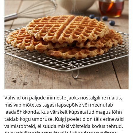
Vahvlid on paljude inimeste jaoks nostalgiline maius,
mis viib mõtetes tagasi lapsepõlve või meenutab
laadaõhkkonda, kus värskelt küpsetatud magus lõhn
täidab kogu ümbruse. Kuigi poeletid on täis erinevaid
valmistooteid, ei suuda miski võistelda kodus tehtud,