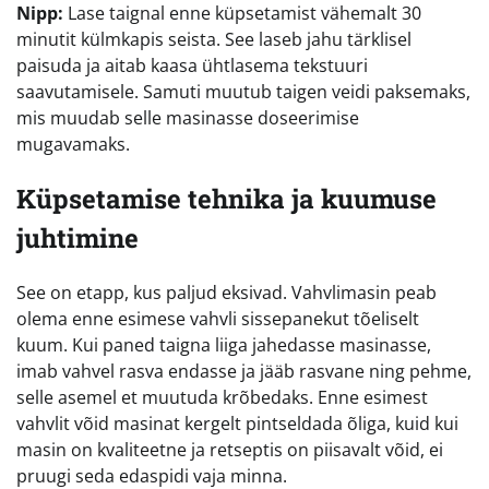
Nipp:
Lase taignal enne küpsetamist vähemalt 30
minutit külmkapis seista. See laseb jahu tärklisel
paisuda ja aitab kaasa ühtlasema tekstuuri
saavutamisele. Samuti muutub taigen veidi paksemaks,
mis muudab selle masinasse doseerimise
mugavamaks.
Küpsetamise tehnika ja kuumuse
juhtimine
See on etapp, kus paljud eksivad. Vahvlimasin peab
olema enne esimese vahvli sissepanekut tõeliselt
kuum. Kui paned taigna liiga jahedasse masinasse,
imab vahvel rasva endasse ja jääb rasvane ning pehme,
selle asemel et muutuda krõbedaks. Enne esimest
vahvlit võid masinat kergelt pintseldada õliga, kuid kui
masin on kvaliteetne ja retseptis on piisavalt võid, ei
pruugi seda edaspidi vaja minna.