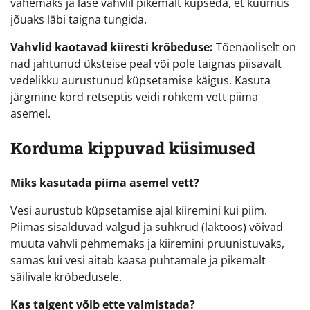
vähemaks ja lase vahvlil pikemalt küpseda, et kuumus
jõuaks läbi taigna tungida.
Vahvlid kaotavad kiiresti krõbeduse:
Tõenäoliselt on
nad jahtunud üksteise peal või pole taignas piisavalt
vedelikku aurustunud küpsetamise käigus. Kasuta
järgmine kord retseptis veidi rohkem vett piima
asemel.
Korduma kippuvad küsimused
Miks kasutada piima asemel vett?
Vesi aurustub küpsetamise ajal kiiremini kui piim.
Piimas sisalduvad valgud ja suhkrud (laktoos) võivad
muuta vahvli pehmemaks ja kiiremini pruunistuvaks,
samas kui vesi aitab kaasa puhtamale ja pikemalt
säilivale krõbedusele.
Kas taigent võib ette valmistada?