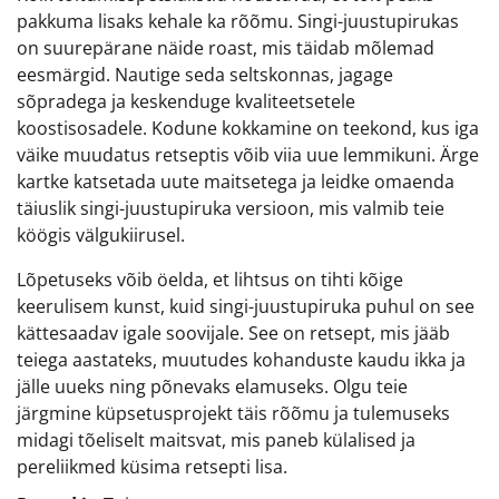
pakkuma lisaks kehale ka rõõmu. Singi-juustupirukas
on suurepärane näide roast, mis täidab mõlemad
eesmärgid. Nautige seda seltskonnas, jagage
sõpradega ja keskenduge kvaliteetsetele
koostisosadele. Kodune kokkamine on teekond, kus iga
väike muudatus retseptis võib viia uue lemmikuni. Ärge
kartke katsetada uute maitsetega ja leidke omaenda
täiuslik singi-juustupiruka versioon, mis valmib teie
köögis välgukiirusel.
Lõpetuseks võib öelda, et lihtsus on tihti kõige
keerulisem kunst, kuid singi-juustupiruka puhul on see
kättesaadav igale soovijale. See on retsept, mis jääb
teiega aastateks, muutudes kohanduste kaudu ikka ja
jälle uueks ning põnevaks elamuseks. Olgu teie
järgmine küpsetusprojekt täis rõõmu ja tulemuseks
midagi tõeliselt maitsvat, mis paneb külalised ja
pereliikmed küsima retsepti lisa.