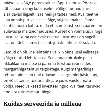
päästa ka kõige parem tainas lõpptulemust. Pöörake
tähelepanu singi koostisele – vältige tooteid, mis
sisaldavad liigselt lisaaineid ja täiteaineid. Kvaliteetne
liha annab pirukale selle õige, sügava maitse. Sama
kehtib juustu kohta: mida ehtsam juust, seda parem on
sulavus ja maitseomadused. Kui teil on võimalus, riivige
juust ise, kuna eelnevalt riivitud juustudes on sageli
lisatud tärklist, mis takistab juustul ühtlaselt sulada.
Samuti on oluline lehttaina valik. Võimalusel eelistage
võiga tehtud lehttainast. See annab pirukale palju
rikkalikuma maitse ja parema tekstuuri võrreldes
margariiniga tehtud taignatega. Kuigi margariiniga
tehtud tainas on tihti odavam ja kergemini käsitletav,
on võist tainas toidunautlejate jaoks vaieldamatu
võitja. Need väikesed investeeringud kvaliteeti tasuvad
end ära esimese suutäiega.
Kuidas serveerida ja millega