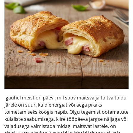
Igaühel meist on päevi, mil soov maitsva ja toitva toidu
järele on suur, kuid energiat või aega pikaks
toimetamiseks köögis napib. Olgu tegemist ootamatute
külaliste saabumisega, kiire tööpäeva järgse näljaga või
vajadusega valmistada midagi maitsvat lastele, on