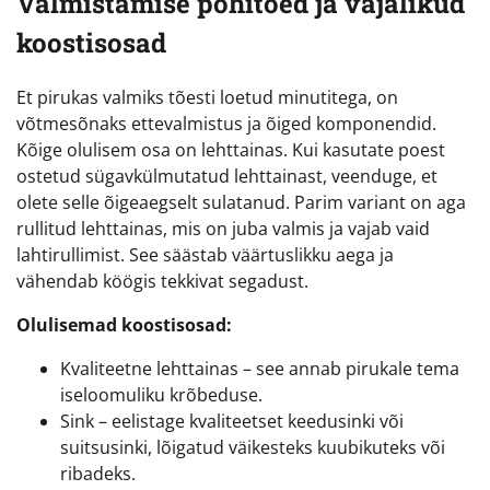
Valmistamise põhitõed ja vajalikud
koostisosad
Et pirukas valmiks tõesti loetud minutitega, on
võtmesõnaks ettevalmistus ja õiged komponendid.
Kõige olulisem osa on lehttainas. Kui kasutate poest
ostetud sügavkülmutatud lehttainast, veenduge, et
olete selle õigeaegselt sulatanud. Parim variant on aga
rullitud lehttainas, mis on juba valmis ja vajab vaid
lahtirullimist. See säästab väärtuslikku aega ja
vähendab köögis tekkivat segadust.
Olulisemad koostisosad:
Kvaliteetne lehttainas – see annab pirukale tema
iseloomuliku krõbeduse.
Sink – eelistage kvaliteetset keedusinki või
suitsusinki, lõigatud väikesteks kuubikuteks või
ribadeks.