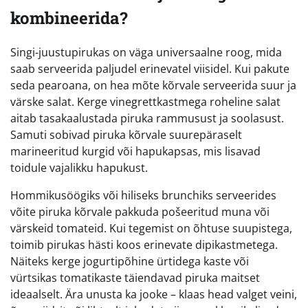
kombineerida?
Singi-juustupirukas on väga universaalne roog, mida
saab serveerida paljudel erinevatel viisidel. Kui pakute
seda pearoana, on hea mõte kõrvale serveerida suur ja
värske salat. Kerge vinegrettkastmega roheline salat
aitab tasakaalustada piruka rammusust ja soolasust.
Samuti sobivad piruka kõrvale suurepäraselt
marineeritud kurgid või hapukapsas, mis lisavad
toidule vajalikku hapukust.
Hommikusöögiks või hiliseks brunchiks serveerides
võite piruka kõrvale pakkuda pošeeritud muna või
värskeid tomateid. Kui tegemist on õhtuse suupistega,
toimib pirukas hästi koos erinevate dipikastmetega.
Näiteks kerge jogurtipõhine ürtidega kaste või
vürtsikas tomatikaste täiendavad piruka maitset
ideaalselt. Ära unusta ka jooke – klaas head valget veini,