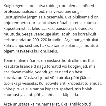
Kuigi tegemist on lihtsa toiduga, on olemas mõned
professionaalsed nipid, mis viivad teie singi-
juustupiruka järgmisele tasemele. Üks olulisemaid on
ahju temperatuur. Lehttainas nõuab kiiret ja kuuma
küpsetamist, et kihid saaksid paisuda ja krõbedaks
muutuda. Seega veenduge alati, et ahi on korralikult
eelsoojendatud 200–220 kraadini. Ärge pange pirukat
külma ahju, sest siis hakkab tainas sulama ja muutub
pigem rasvaseks kui õhuliseks.
Teine oluline nüanss on niiskuse kontrollimine. Kui
kasutate lisandeid nagu tomatid või köögiviljad, mis
eraldavad mahla, veenduge, et need on hästi
kuivatatud. Vastasel juhul võib piruka põhi jääda
tooreks ja vesiseks. Kui soovite eriti krõbedat tulemust,
võite piruka alla panna küpsetuspaberi, mis hoiab
kuumust ja aitab põhjal ühtlaselt küpseda.
Ärge unustage ka munamääret. Üks lahtiklopitud