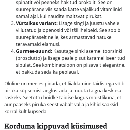
spinatit või peeneks hakitud brokolit. See on
suurepärane viis saada kätte vajalikud vitamiinid
samal ajal, kui naudite maitsvat pirukat.
Vürtsikas variant:
Lisage singi ja juustu vahele
viilutatud jalopenosid või tšillihelbeid. See sobib
suurepäraselt neile, kes armastavad natuke
teravamaid elamusi.
Gurmee-suund:
Kasutage sinki asemel toorsinki
(prosciutto) ja lisage peale pisut karamelliseeritud
sibulat. See kombinatsioon on piisavalt elegantne,
et pakkuda seda ka peolaual.
Oluline on meeles pidada, et liialdamine täidistega võib
piruka küpsemist aeglustada ja muuta taigna keskosa
raskeks. Seetõttu hoidke täidise kogus mõistlikuna, et
aur pääseks piruka seest vabalt välja ja kihid saaksid
korralikult küpseda.
Korduma kippuvad küsimused