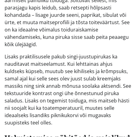
äärmiselt paindliku toiduga. Sõltuvalt sellest, mis
parasjagu kapis leidub, saab retsepti hõlpsasti
kohandada – lisage juurde seeni, paprikat, sibulat või
ürte, et muuta maitseprofiili ja tõsta toiteväärtust. See
on ka ideaalne võimalus toiduraiskamise
vähendamiseks, kuna piruka sisse saab peita peaaegu
kõik ülejäägid.
Lisaks praktilisusele pakub singi-juustupirukas ka
nauditavat maitseelamust. Kui lehttainas ahjus
kuldseks küpseb, muutub see kihiliseks ja krõmpsuks,
samal ajal kui selle sees olev juust sulab kreemjaks
massiks ning sink annab mõnusa soolaka aktsendi. See
tekstuuride kontrast ongi ühe õnnestunud piruka
saladus. Lisaks on tegemist toiduga, mis maitseb hästi
nii soojalt kui ka toatemperatuuril, muutes selle
ideaalseks lisandiks piknikukorvi või mugavaks
suupisteks teel olles.