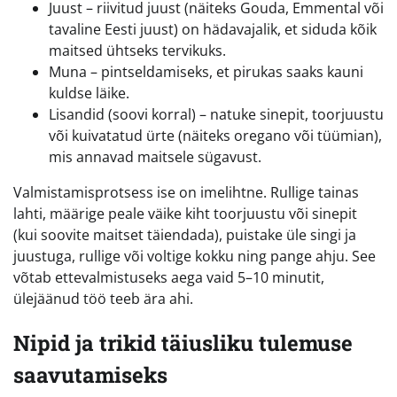
Juust – riivitud juust (näiteks Gouda, Emmental või
tavaline Eesti juust) on hädavajalik, et siduda kõik
maitsed ühtseks tervikuks.
Muna – pintseldamiseks, et pirukas saaks kauni
kuldse läike.
Lisandid (soovi korral) – natuke sinepit, toorjuustu
või kuivatatud ürte (näiteks oregano või tüümian),
mis annavad maitsele sügavust.
Valmistamisprotsess ise on imelihtne. Rullige tainas
lahti, määrige peale väike kiht toorjuustu või sinepit
(kui soovite maitset täiendada), puistake üle singi ja
juustuga, rullige või voltige kokku ning pange ahju. See
võtab ettevalmistuseks aega vaid 5–10 minutit,
ülejäänud töö teeb ära ahi.
Nipid ja trikid täiusliku tulemuse
saavutamiseks