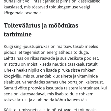
õunasiidrit või lihtsalt jahedat piima on klassikalised
kaaslased, mis tõstavad toidukogemuse veelgi
kõrgemale tasemele.
Toiteväärtus ja mõõdukas
tarbimine
Kuigi singi-juustupirukas on maitsev, tasub meeles
pidada, et tegemist on energiatiheda toiduga.
Lehttainas on rikas rasvade ja süsivesikute poolest,
mistõttu on mõistlik seda nautida tasakaalustatult.
Üheks heaks nipiks on lisada piruka sisse rohkem
köögivilju, mis suurendab kiudainete ja vitamiinide
sisaldust, vähendades samas ühe portsjoni kalorsust.
Samuti võite proovida kasutada täistera lehttainast, kui
seda on kättesaadaval, mis lisab toidule rohkem
toiteväärtust ja aitab hoida kõhtu kauem täis.
Kõik toitumisspetsialistid nõustuvad, et toit peaks