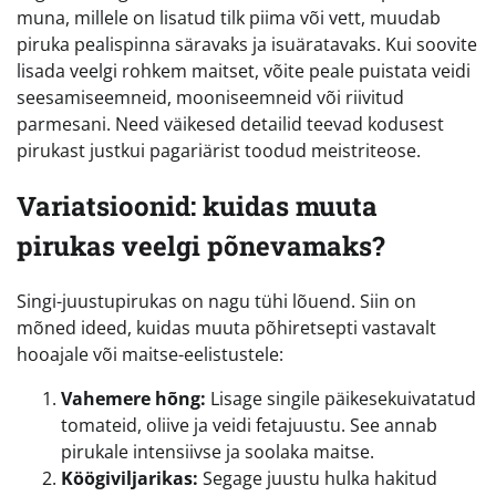
muna, millele on lisatud tilk piima või vett, muudab
piruka pealispinna säravaks ja isuäratavaks. Kui soovite
lisada veelgi rohkem maitset, võite peale puistata veidi
seesamiseemneid, mooniseemneid või riivitud
parmesani. Need väikesed detailid teevad kodusest
pirukast justkui pagariärist toodud meistriteose.
Variatsioonid: kuidas muuta
pirukas veelgi põnevamaks?
Singi-juustupirukas on nagu tühi lõuend. Siin on
mõned ideed, kuidas muuta põhiretsepti vastavalt
hooajale või maitse-eelistustele:
Vahemere hõng:
Lisage singile päikesekuivatatud
tomateid, oliive ja veidi fetajuustu. See annab
pirukale intensiivse ja soolaka maitse.
Köögiviljarikas:
Segage juustu hulka hakitud