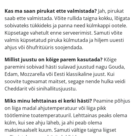
Kas ma saan pirukat ette valmistada?
Jah, pirukat
saab ette valmistada. Võite rullida taigna kokku, lõigata
sobivateks tükkideks ja panna need külmkappi ootele.
Küpsetage vahetult enne serveerimist. Samuti võite
valmis küpsetatud piruka külmutada ja hiljem uuesti
ahjus või õhufritüüris soojendada.
Millist juustu on kõige parem kasutada?
Kõige
paremini sobivad hästi sulavad juustud nagu Gouda,
Edam, Mozzarella või Eesti klassikaline juust. Kui
soovite tugevamat maitset, segage nende hulka veidi
Cheddarit või sinihallitusjuustu.
Miks minu lehttainas ei kerki hästi?
Peamine põhjus
on liiga madal ahjutemperatuur või liiga pikk
töötlemine toatemperatuuril. Lehttainas peaks olema
külm, kui see ahju läheb, ja ahi peab olema
maksimaalselt kuum. Samuti vältige taigna liigset