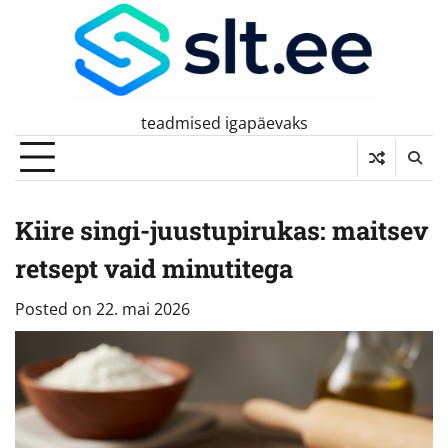
Skip
to
content
teadmised igapäevaks
Kiire singi-juustupirukas: maitsev
retsept vaid minutitega
Posted on
22. mai 2026