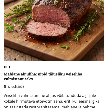
TOIT
Mahlane ahjuliha: nipid täiusliku veiseliha
valmistamiseks
1. Juuli 2026
Veiseliha valmistamine ahjus võib tunduda algajale
kokale hirmutava ettevõtmisena, eriti kui eesmärgiks
on saavutada restoranitasemel mahlane ja pehme