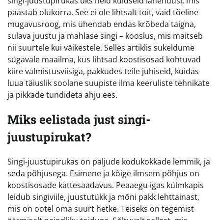
singi-juustupirukas üks neid kuldseid lahendusi, mis
päästab olukorra. See ei ole lihtsalt toit, vaid tõeline
mugavusroog, mis ühendab endas krõbeda taigna,
sulava juustu ja mahlase singi – kooslus, mis maitseb
nii suurtele kui väikestele. Selles artiklis sukeldume
sügavale maailma, kus lihtsad koostisosad kohtuvad
kiire valmistusviisiga, pakkudes teile juhiseid, kuidas
luua täiuslik soolane suupiste ilma keeruliste tehnikate
ja pikkade tundideta ahju ees.
Miks eelistada just singi-
juustupirukat?
Singi-juustupirukas on paljude kodukokkade lemmik, ja
seda põhjusega. Esimene ja kõige ilmsem põhjus on
koostisosade kättesaadavus. Peaaegu igas külmkapis
leidub singiviile, juustutükk ja mõni pakk lehttainast,
mis on ootel oma suurt hetke. Teiseks on tegemist