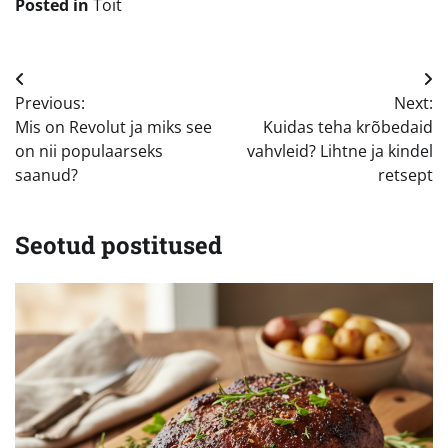
Posted in
Toit
Navigeerimine
Previous:
Next:
Mis on Revolut ja miks see
Kuidas teha krõbedaid
on nii populaarseks
vahvleid? Lihtne ja kindel
saanud?
retsept
Seotud postitused