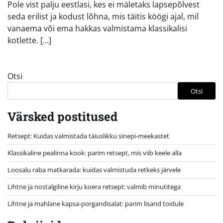
Pole vist palju eestlasi, kes ei mäletaks lapsepõlvest
seda erilist ja kodust lõhna, mis täitis köögi ajal, mil
vanaema või ema hakkas valmistama klassikalisi
kotlette. […]
Otsi
Otsi
Värsked postitused
Retsept: Kuidas valmistada täiuslikku sinepi-meekastet
Klassikaline pealinna kook: parim retsept, mis viib keele alla
Loosalu raba matkarada: kuidas valmistuda retkeks järvele
Lihtne ja nostalgiline kirju koera retsept: valmib minutitega
Lihtne ja mahlane kapsa-porgandisalat: parim lisand toidule