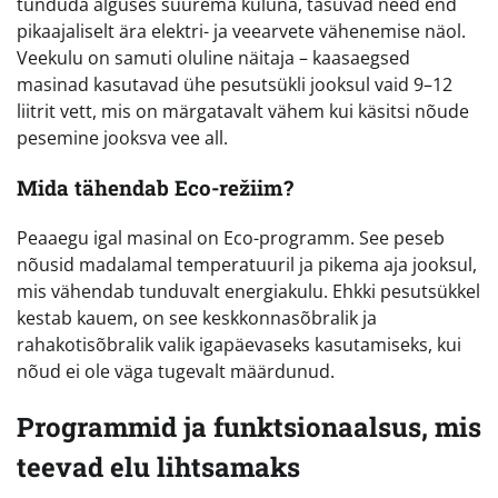
tunduda alguses suurema kuluna, tasuvad need end
pikaajaliselt ära elektri- ja veearvete vähenemise näol.
Veekulu on samuti oluline näitaja – kaasaegsed
masinad kasutavad ühe pesutsükli jooksul vaid 9–12
liitrit vett, mis on märgatavalt vähem kui käsitsi nõude
pesemine jooksva vee all.
Mida tähendab Eco-režiim?
Peaaegu igal masinal on Eco-programm. See peseb
nõusid madalamal temperatuuril ja pikema aja jooksul,
mis vähendab tunduvalt energiakulu. Ehkki pesutsükkel
kestab kauem, on see keskkonnasõbralik ja
rahakotisõbralik valik igapäevaseks kasutamiseks, kui
nõud ei ole väga tugevalt määrdunud.
Programmid ja funktsionaalsus, mis
teevad elu lihtsamaks