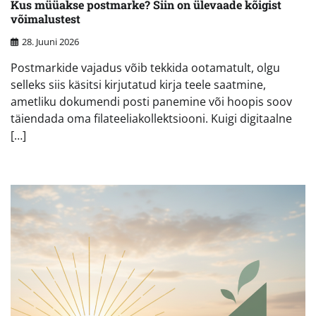
Kus müüakse postmarke? Siin on ülevaade kõigist
võimalustest
28. Juuni 2026
Postmarkide vajadus võib tekkida ootamatult, olgu
selleks siis käsitsi kirjutatud kirja teele saatmine,
ametliku dokumendi posti panemine või hoopis soov
täiendada oma filateeliakollektsiooni. Kuigi digitaalne
[…]