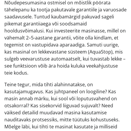
Nõudepesumasina ostmisel on mõistlik pöörata
tähelepanu ka tootja pakutavale garantiile ja varuosade
saadavusele. Tuntud kaubamärgid pakuvad sageli
pikemat garantiiaega või soodsamaid
hooldusvõimalusi. Kui investeerite masinasse, millel on
vähemalt 2–5-aastane garantii, võite olla kindlam, et
tegemist on vastupidava aparaadiga. Samuti uurige,
kas masinal on lekkevastane süsteem (AquaStop), mis
sulgeb veevarustuse automaatselt, kui tuvastab lekke –
see funktsioon võib ära hoida kuluka veekahjustuse
teie kodus.
Teine tegur, mida tihti alahinnatakse, on
kasutajamugavus. Kas juhtpaneel on loogiline? Kas
masin annab märku, kui sool või loputusvahend on
otsakorral? Kas sisekorvid liiguvad sujuvalt? Need
väiksed detailid muudavad masina kasutamise
nauditavaks protsessiks, mitte tüütuks kohustuseks.
Mõelge läbi, kui tihti te masinat kasutate ja milliseid