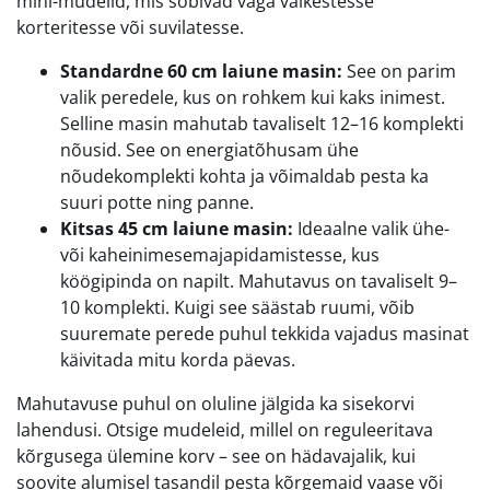
mini-mudelid, mis sobivad väga väikestesse
korteritesse või suvilatesse.
Standardne 60 cm laiune masin:
See on parim
valik peredele, kus on rohkem kui kaks inimest.
Selline masin mahutab tavaliselt 12–16 komplekti
nõusid. See on energiatõhusam ühe
nõudekomplekti kohta ja võimaldab pesta ka
suuri potte ning panne.
Kitsas 45 cm laiune masin:
Ideaalne valik ühe-
või kaheinimesemajapidamistesse, kus
köögipinda on napilt. Mahutavus on tavaliselt 9–
10 komplekti. Kuigi see säästab ruumi, võib
suuremate perede puhul tekkida vajadus masinat
käivitada mitu korda päevas.
Mahutavuse puhul on oluline jälgida ka sisekorvi
lahendusi. Otsige mudeleid, millel on reguleeritava
kõrgusega ülemine korv – see on hädavajalik, kui
soovite alumisel tasandil pesta kõrgemaid vaase või