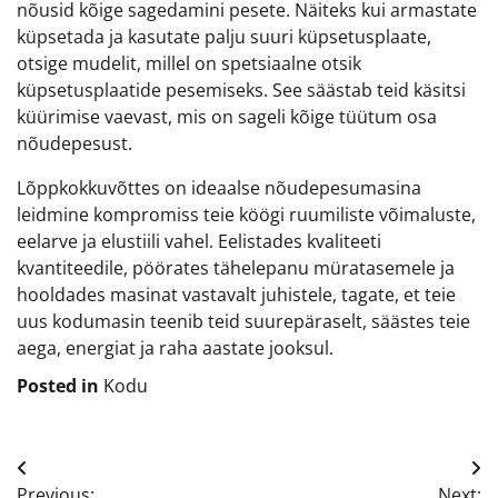
nõusid kõige sagedamini pesete. Näiteks kui armastate
küpsetada ja kasutate palju suuri küpsetusplaate,
otsige mudelit, millel on spetsiaalne otsik
küpsetusplaatide pesemiseks. See säästab teid käsitsi
küürimise vaevast, mis on sageli kõige tüütum osa
nõudepesust.
Lõppkokkuvõttes on ideaalse nõudepesumasina
leidmine kompromiss teie köögi ruumiliste võimaluste,
eelarve ja elustiili vahel. Eelistades kvaliteeti
kvantiteedile, pöörates tähelepanu müratasemele ja
hooldades masinat vastavalt juhistele, tagate, et teie
uus kodumasin teenib teid suurepäraselt, säästes teie
aega, energiat ja raha aastate jooksul.
Posted in
Kodu
Navigeerimine
Previous:
Next: