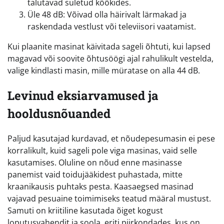
talutavad suletud köökides.
Üle 48 dB: Võivad olla häirivalt lärmakad ja
raskendada vestlust või televiisori vaatamist.
Kui plaanite masinat käivitada sageli õhtuti, kui lapsed
magavad või soovite õhtusöögi ajal rahulikult vestelda,
valige kindlasti masin, mille müratase on alla 44 dB.
Levinud eksiarvamused ja
hooldusnõuanded
Paljud kasutajad kurdavad, et nõudepesumasin ei pese
korralikult, kuid sageli pole viga masinas, vaid selle
kasutamises. Oluline on nõud enne masinasse
panemist vaid toidujääkidest puhastada, mitte
kraanikausis puhtaks pesta. Kaasaegsed masinad
vajavad pesuaine toimimiseks teatud määral mustust.
Samuti on kriitiline kasutada õiget kogust
loputusvahendit ja soola, eriti piirkondades, kus on