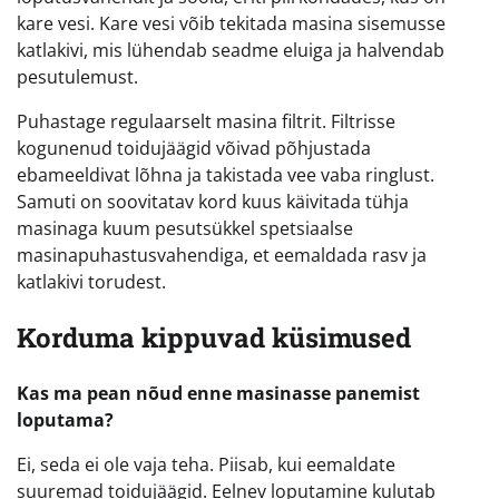
kare vesi. Kare vesi võib tekitada masina sisemusse
katlakivi, mis lühendab seadme eluiga ja halvendab
pesutulemust.
Puhastage regulaarselt masina filtrit. Filtrisse
kogunenud toidujäägid võivad põhjustada
ebameeldivat lõhna ja takistada vee vaba ringlust.
Samuti on soovitatav kord kuus käivitada tühja
masinaga kuum pesutsükkel spetsiaalse
masinapuhastusvahendiga, et eemaldada rasv ja
katlakivi torudest.
Korduma kippuvad küsimused
Kas ma pean nõud enne masinasse panemist
loputama?
Ei, seda ei ole vaja teha. Piisab, kui eemaldate
suuremad toidujäägid. Eelnev loputamine kulutab