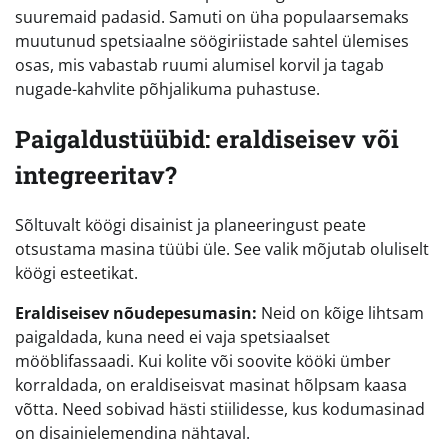
suuremaid padasid. Samuti on üha populaarsemaks
muutunud spetsiaalne söögiriistade sahtel ülemises
osas, mis vabastab ruumi alumisel korvil ja tagab
nugade-kahvlite põhjalikuma puhastuse.
Paigaldustüübid: eraldiseisev või
integreeritav?
Sõltuvalt köögi disainist ja planeeringust peate
otsustama masina tüübi üle. See valik mõjutab oluliselt
köögi esteetikat.
Eraldiseisev nõudepesumasin:
Neid on kõige lihtsam
paigaldada, kuna need ei vaja spetsiaalset
mööblifassaadi. Kui kolite või soovite kööki ümber
korraldada, on eraldiseisvat masinat hõlpsam kaasa
võtta. Need sobivad hästi stiilidesse, kus kodumasinad
on disainielemendina nähtaval.