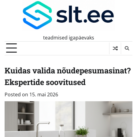
Skip
to
content
teadmised igapäevaks
Kuidas valida nõudepesumasinat?
Ekspertide soovitused
Posted on
15. mai 2026