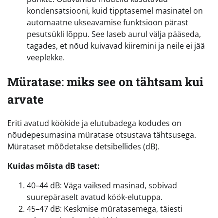
kondensatsiooni, kuid tipptasemel masinatel on
automaatne ukseavamise funktsioon pärast
pesutsükli lõppu. See laseb aurul välja pääseda,
tagades, et nõud kuivavad kiiremini ja neile ei jää
veeplekke.
Müratase: miks see on tähtsam kui
arvate
Eriti avatud köökide ja elutubadega kodudes on
nõudepesumasina müratase otsustava tähtsusega.
Mürataset mõõdetakse detsibellides (dB).
Kuidas mõista dB taset:
40–44 dB: Väga vaiksed masinad, sobivad
suurepäraselt avatud köök-elutuppa.
45–47 dB: Keskmise müratasemega, täiesti