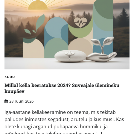
KODU
Millal kella keeratakse 2024? Suveajale ülemineku
kuupäev
28. Juuni 2026
Iga-aastane kellakeeramine on teema, mis tekitab
paljudes inimestes segadust, arutelu ja küsimusi. Kas
olete kunagi ärganud pühapäeva hommikul ja
mõelnud, kas teie telefon uuendas aega […]