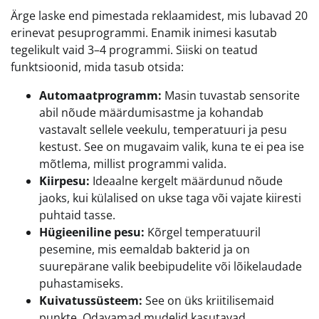
Ärge laske end pimestada reklaamidest, mis lubavad 20
erinevat pesuprogrammi. Enamik inimesi kasutab
tegelikult vaid 3–4 programmi. Siiski on teatud
funktsioonid, mida tasub otsida:
Automaatprogramm:
Masin tuvastab sensorite
abil nõude määrdumisastme ja kohandab
vastavalt sellele veekulu, temperatuuri ja pesu
kestust. See on mugavaim valik, kuna te ei pea ise
mõtlema, millist programmi valida.
Kiirpesu:
Ideaalne kergelt määrdunud nõude
jaoks, kui külalised on ukse taga või vajate kiiresti
puhtaid tasse.
Hügieeniline pesu:
Kõrgel temperatuuril
pesemine, mis eemaldab bakterid ja on
suurepärane valik beebipudelite või lõikelaudade
puhastamiseks.
Kuivatussüsteem:
See on üks kriitilisemaid
punkte. Odavamad mudelid kasutavad