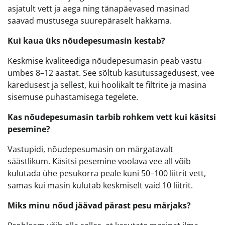
asjatult vett ja aega ning tänapäevased masinad
saavad mustusega suurepäraselt hakkama.
Kui kaua üks nõudepesumasin kestab?
Keskmise kvaliteediga nõudepesumasin peab vastu
umbes 8–12 aastat. See sõltub kasutussagedusest, vee
karedusest ja sellest, kui hoolikalt te filtrite ja masina
sisemuse puhastamisega tegelete.
Kas nõudepesumasin tarbib rohkem vett kui käsitsi
pesemine?
Vastupidi, nõudepesumasin on märgatavalt
säästlikum. Käsitsi pesemine voolava vee all võib
kulutada ühe pesukorra peale kuni 50–100 liitrit vett,
samas kui masin kulutab keskmiselt vaid 10 liitrit.
Miks minu nõud jäävad pärast pesu märjaks?