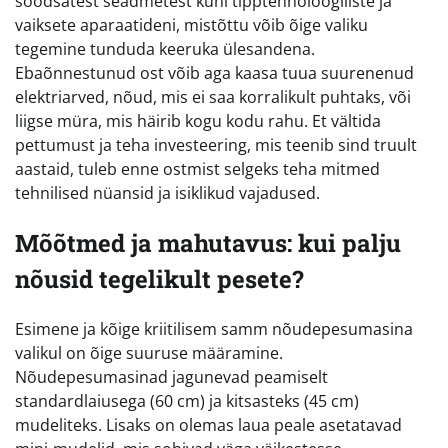
soodsatest seadmetest kuni tipptehnoloogiliste ja
vaiksete aparaatideni, mistõttu võib õige valiku
tegemine tunduda keeruka ülesandena.
Ebaõnnestunud ost võib aga kaasa tuua suurenenud
elektriarved, nõud, mis ei saa korralikult puhtaks, või
liigse müra, mis häirib kogu kodu rahu. Et vältida
pettumust ja teha investeering, mis teenib sind truult
aastaid, tuleb enne ostmist selgeks teha mitmed
tehnilised nüansid ja isiklikud vajadused.
Mõõtmed ja mahutavus: kui palju
nõusid tegelikult pesete?
Esimene ja kõige kriitilisem samm nõudepesumasina
valikul on õige suuruse määramine.
Nõudepesumasinad jagunevad peamiselt
standardlaiusega (60 cm) ja kitsasteks (45 cm)
mudeliteks. Lisaks on olemas laua peale asetatavad