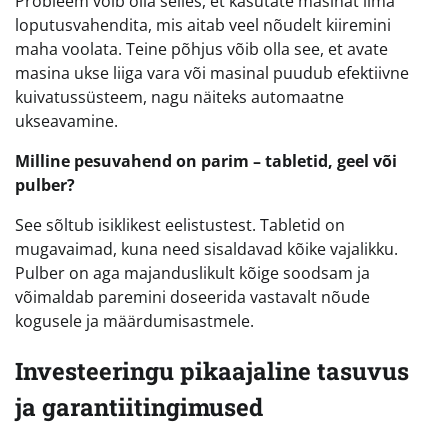
Probleem võib olla selles, et kasutate masinat ilma
loputusvahendita, mis aitab veel nõudelt kiiremini
maha voolata. Teine põhjus võib olla see, et avate
masina ukse liiga vara või masinal puudub efektiivne
kuivatussüsteem, nagu näiteks automaatne
ukseavamine.
Milline pesuvahend on parim – tabletid, geel või
pulber?
See sõltub isiklikest eelistustest. Tabletid on
mugavaimad, kuna need sisaldavad kõike vajalikku.
Pulber on aga majanduslikult kõige soodsam ja
võimaldab paremini doseerida vastavalt nõude
kogusele ja määrdumisastmele.
Investeeringu pikaajaline tasuvus
ja garantiitingimused