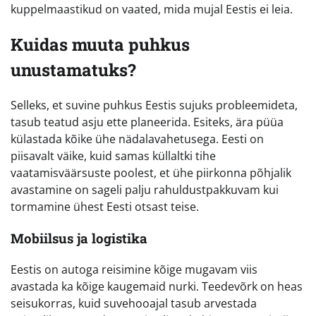
kuppelmaastikud on vaated, mida mujal Eestis ei leia.
Kuidas muuta puhkus
unustamatuks?
Selleks, et suvine puhkus Eestis sujuks probleemideta,
tasub teatud asju ette planeerida. Esiteks, ära püüa
külastada kõike ühe nädalavahetusega. Eesti on
piisavalt väike, kuid samas küllaltki tihe
vaatamisväärsuste poolest, et ühe piirkonna põhjalik
avastamine on sageli palju rahuldustpakkuvam kui
tormamine ühest Eesti otsast teise.
Mobiilsus ja logistika
Eestis on autoga reisimine kõige mugavam viis
avastada ka kõige kaugemaid nurki. Teedevõrk on heas
seisukorras, kuid suvehooajal tasub arvestada