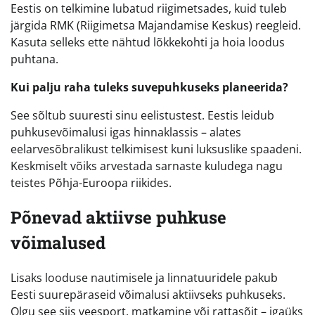
Eestis on telkimine lubatud riigimetsades, kuid tuleb
järgida RMK (Riigimetsa Majandamise Keskus) reegleid.
Kasuta selleks ette nähtud lõkkekohti ja hoia loodus
puhtana.
Kui palju raha tuleks suvepuhkuseks planeerida?
See sõltub suuresti sinu eelistustest. Eestis leidub
puhkusevõimalusi igas hinnaklassis – alates
eelarvesõbralikust telkimisest kuni luksuslike spaadeni.
Keskmiselt võiks arvestada sarnaste kuludega nagu
teistes Põhja-Euroopa riikides.
Põnevad aktiivse puhkuse
võimalused
Lisaks looduse nautimisele ja linnatuuridele pakub
Eesti suurepäraseid võimalusi aktiivseks puhkuseks.
Olgu see siis veesport, matkamine või rattasõit – igaüks