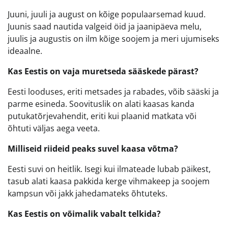
Juuni, juuli ja august on kõige populaarsemad kuud.
Juunis saad nautida valgeid öid ja jaanipäeva melu,
juulis ja augustis on ilm kõige soojem ja meri ujumiseks
ideaalne.
Kas Eestis on vaja muretseda sääskede pärast?
Eesti looduses, eriti metsades ja rabades, võib sääski ja
parme esineda. Soovituslik on alati kaasas kanda
putukatõrjevahendit, eriti kui plaanid matkata või
õhtuti väljas aega veeta.
Milliseid riideid peaks suvel kaasa võtma?
Eesti suvi on heitlik. Isegi kui ilmateade lubab päikest,
tasub alati kaasa pakkida kerge vihmakeep ja soojem
kampsun või jakk jahedamateks õhtuteks.
Kas Eestis on võimalik vabalt telkida?