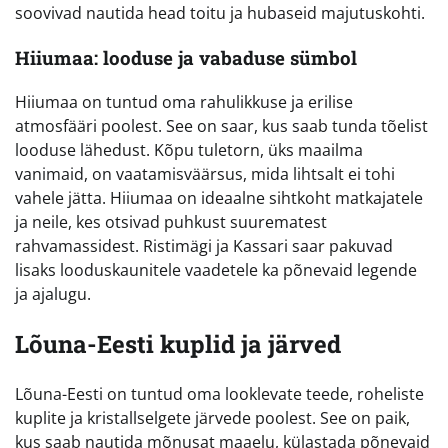
soovivad nautida head toitu ja hubaseid majutuskohti.
Hiiumaa: looduse ja vabaduse sümbol
Hiiumaa on tuntud oma rahulikkuse ja erilise
atmosfääri poolest. See on saar, kus saab tunda tõelist
looduse lähedust. Kõpu tuletorn, üks maailma
vanimaid, on vaatamisväärsus, mida lihtsalt ei tohi
vahele jätta. Hiiumaa on ideaalne sihtkoht matkajatele
ja neile, kes otsivad puhkust suurematest
rahvamassidest. Ristimägi ja Kassari saar pakuvad
lisaks looduskaunitele vaadetele ka põnevaid legende
ja ajalugu.
Lõuna-Eesti kuplid ja järved
Lõuna-Eesti on tuntud oma looklevate teede, roheliste
kuplite ja kristallselgete järvede poolest. See on paik,
kus saab nautida mõnusat maaelu, külastada põnevaid