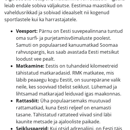
leiab endale sobiva väljakutse. Eestimaa maastikud on
vaheldusrikkad ja sobivad ideaalselt nii kogenud
sportlastele kui ka harrastajatele.
Veesport:
Pärnu on Eesti suvepealinnana tuntud
oma surfi- ja purjetamisvõimaluste poolest.
Samuti on populaarsed kanuumatkad Soomaa
rahvuspargis, kus saab avastada Eesti metsikut
loodust vee pealt.
Matkamine:
Eestis on tuhandeid kilomeetreid
tähistatud matkaradasid. RMK matkatee, mis
läbib peaaegu kogu Eestit, on suurepärane valik
neile, kes soovivad tõelist seiklust. Lühemad ja
lihtsamad matkarajad leiduvad igas maakonnas.
Rattasõit:
Üha populaarsemaks muutuvad
rattamatkad, kuna Eesti reljeef on enamasti
tasane. Tähistatud rattateed viivad sind läbi
kaunite metsade ja ajalooliste paikade.
Seikluspargid:
Kui otsid adrenaliini, on Eesti täis