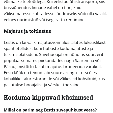
võimalike teetöödega. Kui eelistad ühistransporti, siis
bussiühendus linnade vahel on tihe, kuid
väiksematesse kohtadesse jõudmiseks võib olla vajalik
eelnev uurimistöö või isegi ratta rentimine.
Majutus ja toitlustus
Eestis on lai valik majutusvõimalusi alates luksuslikest
spaahotellidest kuni hubaste kodumajutuste ja
telkimisplatsideni. Suvehooajal on nõudlus suur, eriti
populaarsemates piirkondades nagu Saaremaa või
Pärnu, mistõttu tasub majutus broneerida varakult.
Eesti köök on teinud läbi suure arengu – otsi üles
kohalikke talurestoranide või väikeseid kohvikuid, kus
pakutakse hooajalist ja värsket toorainet.
Korduma kippuvad küsimused
Millal on parim aeg Eestis suvepuhkust veeta?