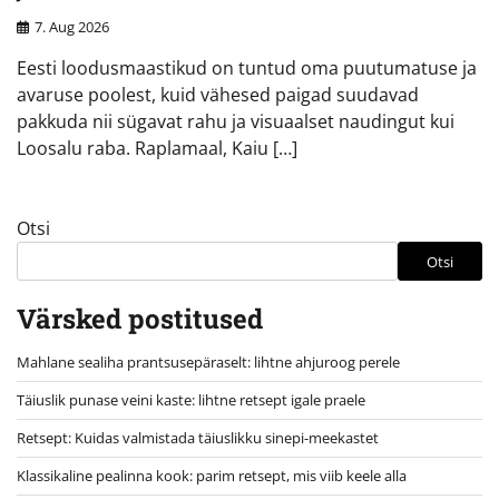
7. Aug 2026
Eesti loodusmaastikud on tuntud oma puutumatuse ja
avaruse poolest, kuid vähesed paigad suudavad
pakkuda nii sügavat rahu ja visuaalset naudingut kui
Loosalu raba. Raplamaal, Kaiu […]
Otsi
Otsi
Värsked postitused
Mahlane sealiha prantsusepäraselt: lihtne ahjuroog perele
Täiuslik punase veini kaste: lihtne retsept igale praele
Retsept: Kuidas valmistada täiuslikku sinepi-meekastet
Klassikaline pealinna kook: parim retsept, mis viib keele alla