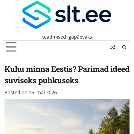
Skip
to
content
teadmised igapäevaks
Kuhu minna Eestis? Parimad ideed
suviseks puhkuseks
Posted on
15. mai 2026