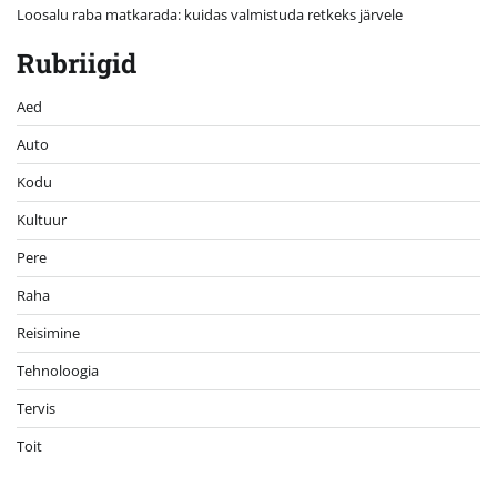
Loosalu raba matkarada: kuidas valmistuda retkeks järvele
Rubriigid
Aed
Auto
Kodu
Kultuur
Pere
Raha
Reisimine
Tehnoloogia
Tervis
Toit