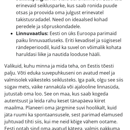
erinevaid seiklusparke, kus saab ronida puude
otsas ja proovida oma julgust erinevatel
takistusradadel. Need on ideaalsed kohad
peredele ja sõpruskondadele.
Linnuvaatlus:
Eesti on üks Euroopa parimaid
paiku linnuvaatluseks. Eriti kevadisel ja sügisesel
rändeperioodil, kuid ka suvel on võimalik kohata
haruldasi liike ja nautida looduse hääli.
Valikuid, kuhu minna ja mida teha, on Eestis tõesti
palju. Võti eduka suvepuhkuseni on avatud meel ja
valmisolek väikesteks seiklusteks. Iga paik, olgu see siis
sügav mets, väike rannaküla või ajalooline linnasüda,
jutustab oma loo. See on maa, kus saab kogeda
autentsust ja leida rahu keset tänapäeva kiiret
maailma. Planeeri oma järgmine suvi hoolikalt, kuid
jäta ruumi ka spontaansusele, sest parimad elamused
juhtuvad tihti siis, kui me neid kõige vähem ootame.
Eesti ootab sind oma avatud kätega, valmis pakkuma