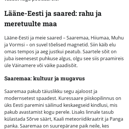
Lääne-Eesti ja saared: rahu ja
meretuulte maa
Lääne-Eesti ja meie saared – Saaremaa, Hiiumaa, Muhu
ja Vormsi – on suvel tõelised magnetid. Siin käib elu
omas tempos ja aeg justkui peatub. Saartele sõit on
juba iseenesest puhkuse algus, olgu see siis praamireis
üle Väinamere või väike paadisõit.
Saaremaa: kultuur ja mugavus
Saaremaa pakub täiuslikku segu ajaloost ja
modernsetest spaadest. Kuressaare piiskopilinnus on
üks Eesti paremini säilinud keskaegseid kindlusi, mis
pakub avastamist kogu perele. Lisaks linnale tasub
külastada Sõrve säärt, Kaali meteoriidikraatrit ja Panga
panka. Saaremaa on suurepärane paik neile, kes