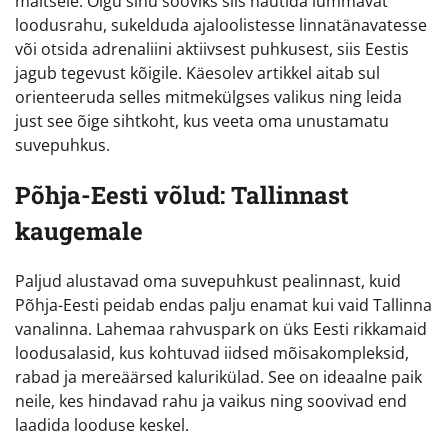
maitsele. Olgu sinu sooviks siis nautida lummavat
loodusrahu, sukelduda ajaloolistesse linnatänavatesse
või otsida adrenaliini aktiivsest puhkusest, siis Eestis
jagub tegevust kõigile. Käesolev artikkel aitab sul
orienteeruda selles mitmekülgses valikus ning leida
just see õige sihtkoht, kus veeta oma unustamatu
suvepuhkus.
Põhja-Eesti võlud: Tallinnast
kaugemale
Paljud alustavad oma suvepuhkust pealinnast, kuid
Põhja-Eesti peidab endas palju enamat kui vaid Tallinna
vanalinna. Lahemaa rahvuspark on üks Eesti rikkamaid
loodusalasid, kus kohtuvad iidsed mõisakompleksid,
rabad ja mereäärsed kalurikülad. See on ideaalne paik
neile, kes hindavad rahu ja vaikus ning soovivad end
laadida looduse keskel.