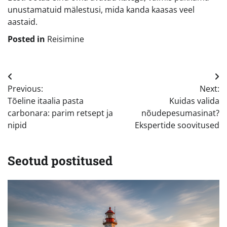
unustamatuid mälestusi, mida kanda kaasas veel
aastaid.
Posted in
Reisimine
Navigeerimine
Previous:
Next:
Tõeline itaalia pasta
Kuidas valida
carbonara: parim retsept ja
nõudepesumasinat?
nipid
Ekspertide soovitused
Seotud postitused