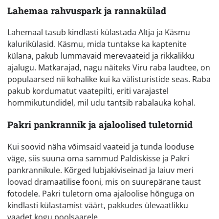
Lahemaa rahvuspark ja rannakülad
Lahemaal tasub kindlasti külastada Altja ja Käsmu
kalurikülasid. Käsmu, mida tuntakse ka kaptenite
külana, pakub lummavaid merevaateid ja rikkalikku
ajalugu. Matkarajad, nagu näiteks Viru raba laudtee, on
populaarsed nii kohalike kui ka välisturistide seas. Raba
pakub kordumatut vaatepilti, eriti varajastel
hommikutundidel, mil udu tantsib rabalauka kohal.
Pakri pankrannik ja ajaloolised tuletornid
Kui soovid näha võimsaid vaateid ja tunda looduse
väge, siis suuna oma sammud Paldiskisse ja Pakri
pankrannikule. Kõrged lubjakiviseinad ja laiuv meri
loovad dramaatilise fooni, mis on suurepärane taust
fotodele. Pakri tuletorn oma ajaloolise hõnguga on
kindlasti külastamist väärt, pakkudes ülevaatlikku
vaadet kogu poolsaarele.