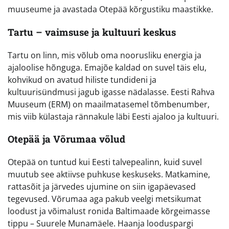
muuseume ja avastada Otepää kõrgustiku maastikke.
Tartu – vaimsuse ja kultuuri keskus
Tartu on linn, mis võlub oma noorusliku energia ja
ajaloolise hõnguga. Emajõe kaldad on suvel täis elu,
kohvikud on avatud hiliste tundideni ja
kultuurisündmusi jagub igasse nädalasse. Eesti Rahva
Muuseum (ERM) on maailmatasemel tõmbenumber,
mis viib külastaja rännakule läbi Eesti ajaloo ja kultuuri.
Otepää ja Võrumaa võlud
Otepää on tuntud kui Eesti talvepealinn, kuid suvel
muutub see aktiivse puhkuse keskuseks. Matkamine,
rattasõit ja järvedes ujumine on siin igapäevased
tegevused. Võrumaa aga pakub veelgi metsikumat
loodust ja võimalust ronida Baltimaade kõrgeimasse
tippu – Suurele Munamäele. Haanja looduspargi