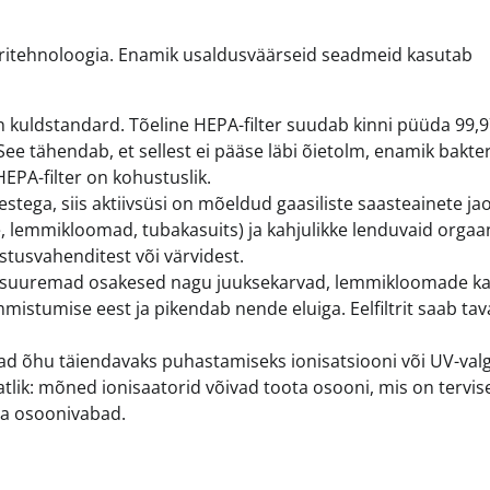
ltritehnoloogia. Enamik usaldusväärseid seadmeid kasutab
 kuldstandard. Tõeline HEPA-filter suudab kinni püüda 99,
e tähendab, et sellest ei pääse läbi õietolm, enamik bakter
 HEPA-filter on kohustuslik.
stega, siis aktiivsüsi on mõeldud gaasiliste saasteainete jao
 lemmikloomad, tubakasuits) ja kahjulikke lenduvaid orgaani
tusvahenditest või värvidest.
ni suuremad osakesed nagu juuksekarvad, lemmikloomade k
istumise eest ja pikendab nende eluiga. Eelfiltrit saab tava
 õhu täiendavaks puhastamiseks ionisatsiooni või UV-valg
aatlik: mõned ionisaatorid võivad toota osooni, mis on tervis
 ja osoonivabad.