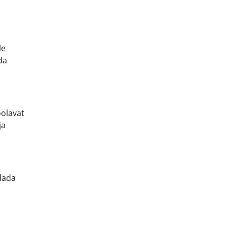
le
da
oolavat
ja
ndada