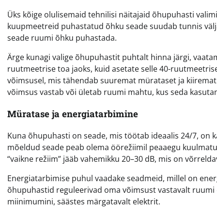
Üks kõige olulisemaid tehnilisi näitajaid õhupuhasti valimi
kuupmeetreid puhastatud õhku seade suudab tunnis välja
seade ruumi õhku puhastada.
Ärge kunagi valige õhupuhastit puhtalt hinna järgi, vaat
ruutmeetrise toa jaoks, kuid asetate selle 40-ruutmeetr
võimsusel, mis tähendab suuremat mürataset ja kiiremat f
võimsus vastab või ületab ruumi mahtu, kus seda kasuta
Müratase ja energiatarbimine
Kuna õhupuhasti on seade, mis töötab ideaalis 24/7, on ka
mõeldud seade peab olema öörežiimil peaaegu kuulmatu. Ko
“vaikne režiim” jääb vahemikku 20–30 dB, mis on võrrelda
Energiatarbimise puhul vaadake seadmeid, millel on ener
õhupuhastid reguleerivad oma võimsust vastavalt ruumi õh
miinimumini, säästes märgatavalt elektrit.