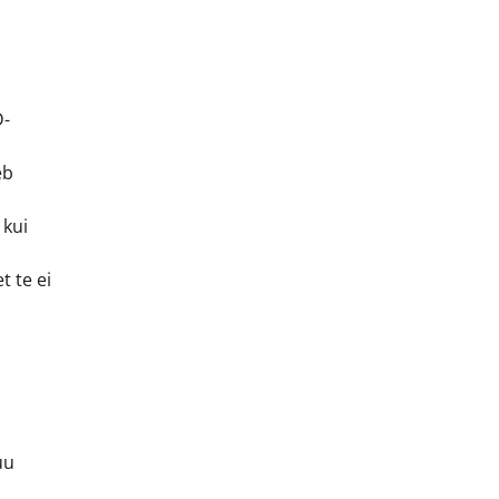
D-
eb
 kui
t te ei
uu