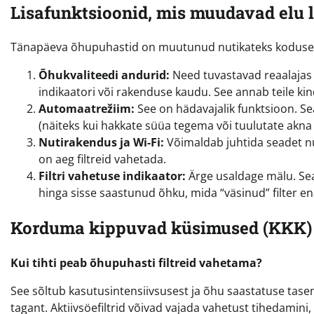
Lisafunktsioonid, mis muudavad elu 
Tänapäeva õhupuhastid on muutunud nutikateks koduseadm
Õhukvaliteedi andurid:
Need tuvastavad reaalajas 
indikaatori või rakenduse kaudu. See annab teile ki
Automaatrežiim:
See on hädavajalik funktsioon. Se
(näiteks kui hakkate süüa tegema või tuulutate akna 
Nutirakendus ja Wi-Fi:
Võimaldab juhtida seadet nuti
on aeg filtreid vahetada.
Filtri vahetuse indikaator:
Ärge usaldage mälu. Sead
hinga sisse saastunud õhku, mida “väsinud” filter en
Korduma kippuvad küsimused (KKK)
Kui tihti peab õhupuhasti filtreid vahetama?
See sõltub kasutusintensiivsusest ja õhu saastatuse tasem
tagant. Aktiivsöefiltrid võivad vajada vahetust tihedamini,