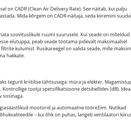
sel on CADR (Clean Air Delivery Rate). See näitab, kui palju
stada. Mida kõrgem on CADR-näitaja, seda kiiremini suud
amata soovituslikule ruumi suurusele. Kui seade on mõeldud
isesse elutuppa, peab seade töötama pidevalt maksimaalsel
iltrite kulumist. Rusikareegel on valida seade, mille maksi
ma hakkate.
ks tegurit kriitilise tähtsusega: müra ja elekter. Magamist
ntrollige tootja spetsifikatsioone detsibellides (dB). Idea
v sosinaga.
giasäästlikud mootorid ja automaatne töörežiim. Nutikad
ukvaliteedile – kui õhk on puhas, langeb ventilaatori kiiru