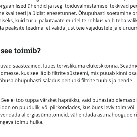
gaanilised ühendid ja isegi toiduvalmistamisel tekkivad p
e kvaliteeti ja üldist enesetunnet. Õhupuhasti soetamine o
eks, kuid turul pakutavate mudelite rohkus võib teha vali
da peaksite teadma, et valida just teie vajadustele ja eluruu
 see toimib?
duvad saasteained, luues tervislikuma elukeskkonna. Seadm
messe, kus see läbib filtrite süsteemi, mis püüab kinni os
õhusa õhupuhasti saladus peitubki filtrite tüübis ja nende
i. See ei too tuppa värsket hapnikku, vaid puhastab olemaso
tsioon on puudulik, või piirkondades, kus õues leviv tolm või
leevendada allergiasümptomeid, vähendada astmahoogude ris
ngeva tolmu hulka.