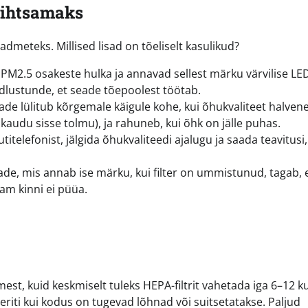
lihtsamaks
eteks. Millised lisad on tõeliselt kasulikud?
PM2.5 osakeste hulka ja annavad sellest märku värvilise LE
ndlustunde, et seade tõepoolest töötab.
ade lülitub kõrgemale käigule kohe, kui õhukvaliteet halven
kaudu sisse tolmu), ja rahuneb, kui õhk on jälle puhas.
telefonist, jälgida õhukvaliteedi ajalugu ja saada teavitusi,
e, mis annab ise märku, kui filter on ummistunud, tagab, e
am kinni ei püüa.
est, kuid keskmiselt tuleks HEPA-filtrit vahetada iga 6–12 k
 eriti kui kodus on tugevad lõhnad või suitsetatakse. Paljud