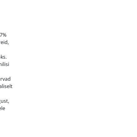
97%
eid,
ks.
lisi
arvad
liselt
ust,
ele