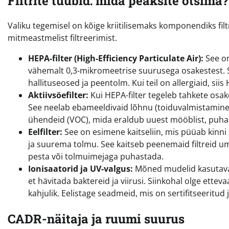
Filtrite tüübid: mida peaksite otsima?
Valiku tegemisel on kõige kriitilisemaks komponendiks fi
mitmeastmelist filtreerimist.
HEPA-filter (High-Efficiency Particulate Air):
See on
vähemalt 0,3-mikromeetrise suurusega osakestest. Se
hallituseosed ja peentolm. Kui teil on allergiaid, siis
Aktiivsöefilter:
Kui HEPA-filter tegeleb tahkete osake
See neelab ebameeldivaid lõhnu (toiduvalmistamine,
ühendeid (VOC), mida eraldub uuest mööblist, puhas
Eelfilter:
See on esimene kaitseliin, mis püüab kin
ja suurema tolmu. See kaitseb peenemaid filtreid umm
pesta või tolmuimejaga puhastada.
Ionisaatorid ja UV-valgus:
Mõned mudelid kasutavad
et hävitada baktereid ja viirusi. Siinkohal olge ettev
kahjulik. Eelistage seadmeid, mis on sertifitseeritud
CADR-näitaja ja ruumi suurus