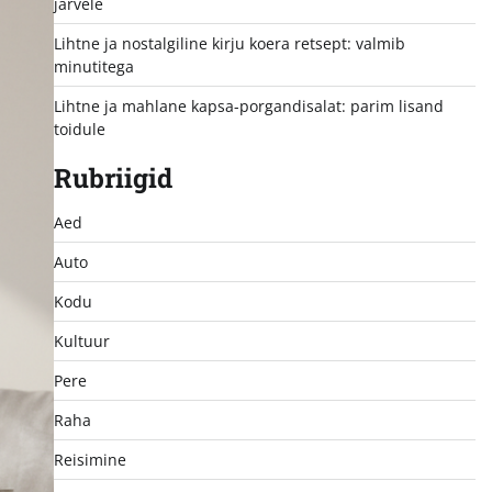
järvele
Lihtne ja nostalgiline kirju koera retsept: valmib
minutitega
Lihtne ja mahlane kapsa-porgandisalat: parim lisand
toidule
Rubriigid
Aed
Auto
Kodu
Kultuur
Pere
Raha
Reisimine