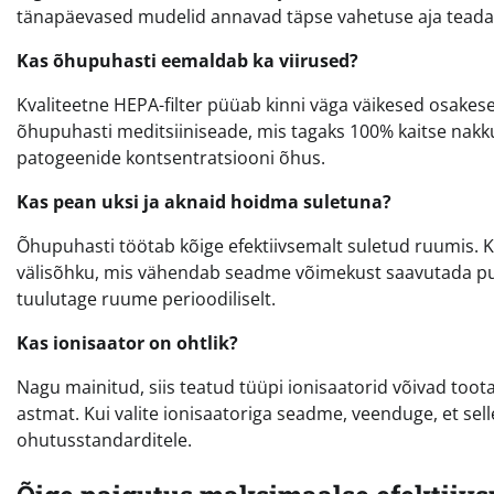
tänapäevased mudelid annavad täpse vahetuse aja teada 
Kas õhupuhasti eemaldab ka viirused?
Kvaliteetne HEPA-filter püüab kinni väga väikesed osakesed
õhupuhasti meditsiiniseade, mis tagaks 100% kaitse nakk
patogeenide kontsentratsiooni õhus.
Kas pean uksi ja aknaid hoidma suletuna?
Õhupuhasti töötab kõige efektiivsemalt suletud ruumis. K
välisõhku, mis vähendab seadme võimekust saavutada pu
tuulutage ruume perioodiliselt.
Kas ionisaator on ohtlik?
Nagu mainitud, siis teatud tüüpi ionisaatorid võivad too
astmat. Kui valite ionisaatoriga seadme, veenduge, et sell
ohutusstandarditele.