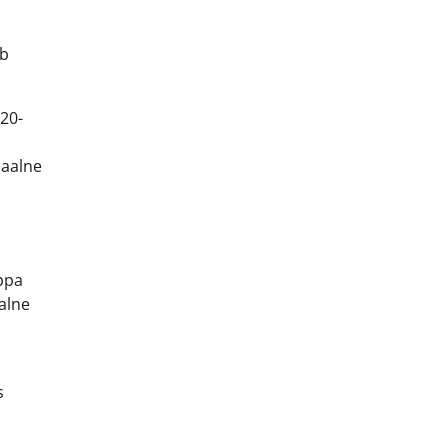
ab
 20-
maalne
uppa
alne
s