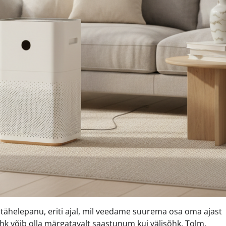
tähelepanu, eriti ajal, mil veedame suurema osa oma ajast
hk võib olla märgatavalt saastunum kui välisõhk. Tolm,