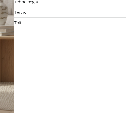
Tehnoloogia
Tervis
Toit