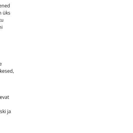
eened
n üks
ku
mi
e
akesed,
levat
ki ja