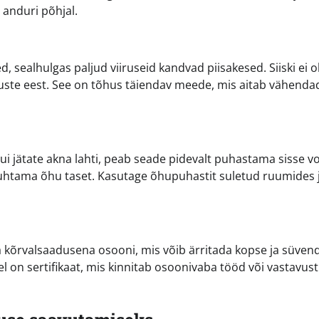
anduri põhjal.
, sealhulgas paljud viiruseid kandvad piisakesed. Siiski ei o
uste eest. See on tõhus täiendav meede, mis aitab vähenda
ui jätate akna lahti, peab seade pidevalt puhastama sisse v
htama õhu taset. Kasutage õhupuhastit suletud ruumides 
ta kõrvalsaadusena osooni, mis võib ärritada kopse ja süve
el on sertifikaat, mis kinnitab osoonivaba tööd või vastavust