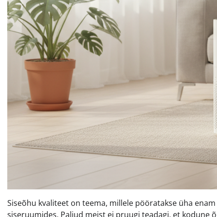
Siseõhu kvaliteet on teema, millele pööratakse üha enam 
siseruumides. Paljud meist ei pruugi teadagi, et kodune õ