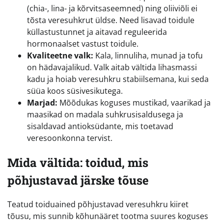
(chia-, lina- ja kõrvitsaseemned) ning oliiviõli ei
tõsta veresuhkrut üldse. Need lisavad toidule
küllastustunnet ja aitavad reguleerida
hormonaalset vastust toidule.
Kvaliteetne valk:
Kala, linnuliha, munad ja tofu
on hädavajalikud. Valk aitab vältida lihasmassi
kadu ja hoiab veresuhkru stabiilsemana, kui seda
süüa koos süsivesikutega.
Marjad:
Mõõdukas koguses mustikad, vaarikad ja
maasikad on madala suhkrusisaldusega ja
sisaldavad antioksüdante, mis toetavad
veresoonkonna tervist.
Mida vältida: toidud, mis
põhjustavad järske tõuse
Teatud toiduained põhjustavad veresuhkru kiiret
tõusu, mis sunnib kõhunääret tootma suures koguses