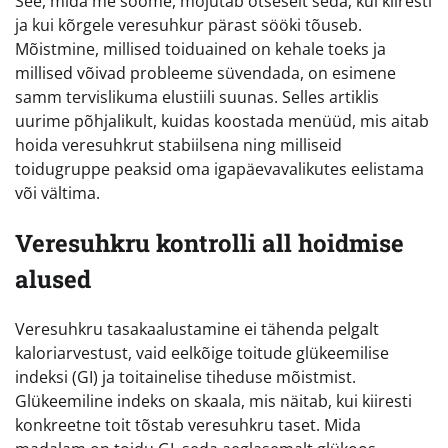
See, mida me sööme, mõjutab otseselt seda, kui kiiresti
ja kui kõrgele veresuhkur pärast sööki tõuseb.
Mõistmine, millised toiduained on kehale toeks ja
millised võivad probleeme süvendada, on esimene
samm tervislikuma elustiili suunas. Selles artiklis
uurime põhjalikult, kuidas koostada menüüd, mis aitab
hoida veresuhkrut stabiilsena ning milliseid
toidugruppe peaksid oma igapäevavalikutes eelistama
või vältima.
Veresuhkru kontrolli all hoidmise
alused
Veresuhkru tasakaalustamine ei tähenda pelgalt
kaloriarvestust, vaid eelkõige toitude glükeemilise
indeksi (GI) ja toitainelise tiheduse mõistmist.
Glükeemiline indeks on skaala, mis näitab, kui kiiresti
konkreetne toit tõstab veresuhkru taset. Mida