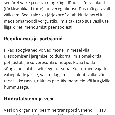
seejärel valke ja rasvu ning kõige lõpuks süsivesikuid
(tärkliserikkaid toite), on vereglükoosi tõus märgatavalt
väiksem. See “taldriku järjekord” aitab kiudainetel luua
maos omamoodi võrgustiku, mis takistab süsivesikute
liiga kiiret imendumist peensoolest.
Regulaarsus ja portsjonid
Pikad söögivahed võivad mõnel inimesel viia
ülesöömiseni järgmisel toidukorral, mis omakorda
põhjustab järsu veresuhkru hüppe. Püüa hoida
söögiajad suhteliselt regulaarsena. Kui tunned vajadust
vahepalade järele, vali midagi, mis sisaldab valku või
tervislikke rasvu, näiteks peotäis mandleid või kurgiviile
hummusega.
Hüdratatsioon ja vesi
Vesi on organismi peamine transpordivahend. Piisav