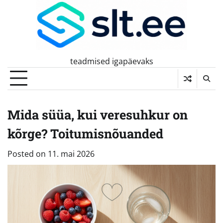
Skip
to
content
teadmised igapäevaks
Mida süüa, kui veresuhkur on
kõrge? Toitumisnõuanded
Posted on
11. mai 2026