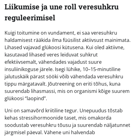
Liikumise ja une roll veresuhkru
reguleerimisel
Kuigi toitumine on vundament, ei saa veresuhkru
haldamisest rääkida ilma füüsilist aktiivsust mainimata.
Lihased vajavad glükoosi kütusena. Kui oled aktiivne,
kasutavad lihased veres leiduvat suhkrut
efektiivsemalt, vähendades vajadust suure
insuliinikoguse järele. Isegi lühike, 10–15-minutiline
jalutuskäik pärast sööki võib vähendada veresuhkru
tippu märgatavalt. Jõutreening on eriti tõhus, kuna
suurendab lihasmassi, mis on organismi kõige suurem
glükoosi “laopind”.
Uni on samavõrd kriitiline tegur. Unepuudus tõstab
kehas stressihormoonide taset, mis omakorda
soodustab veresuhkru tõusu ja suurendab näljatunnet
järgmisel päeval. Vähene uni halvendab