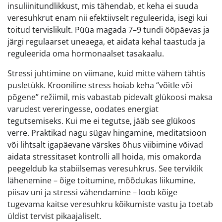
insuliinitundlikkust, mis tähendab, et keha ei suuda
veresuhkrut enam nii efektiivselt reguleerida, isegi kui
toitud tervislikult. Püüa magada 7–9 tundi ööpäevas ja
järgi regulaarset uneaega, et aidata kehal taastuda ja
reguleerida oma hormonaalset tasakaalu.
Stressi juhtimine on viimane, kuid mitte vähem tähtis
pusletükk. Krooniline stress hoiab keha “võitle või
põgene” režiimil, mis vabastab pidevalt glükoosi maksa
varudest vereringesse, oodates energiat
tegutsemiseks. Kui me ei tegutse, jääb see glükoos
verre. Praktikad nagu sügav hingamine, meditatsioon
või lihtsalt igapäevane värskes õhus viibimine võivad
aidata stressitaset kontrolli all hoida, mis omakorda
peegeldub ka stabiilsemas veresuhkrus. See terviklik
lähenemine – õige toitumine, mõõdukas liikumine,
piisav uni ja stressi vähendamine – loob kõige
tugevama kaitse veresuhkru kõikumiste vastu ja toetab
üldist tervist pikaajaliselt.