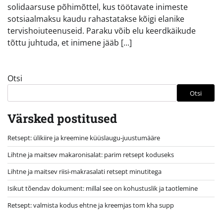
solidaarsuse põhimõttel, kus töötavate inimeste
sotsiaalmaksu kaudu rahastatakse kõigi elanike
tervishoiuteenuseid. Paraku võib elu keerdkäikude
tõttu juhtuda, et inimene jääb […]
Otsi
Otsi
Värsked postitused
Retsept: ülikiire ja kreemine küüslaugu-juustumääre
Lihtne ja maitsev makaronisalat: parim retsept koduseks
Lihtne ja maitsev riisi-makrasalati retsept minutitega
Isikut tõendav dokument: millal see on kohustuslik ja taotlemine
Retsept: valmista kodus ehtne ja kreemjas tom kha supp