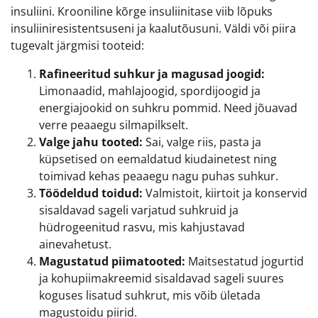
insuliini. Krooniline kõrge insuliinitase viib lõpuks
insuliiniresistentsuseni ja kaalutõusuni. Väldi või piira
tugevalt järgmisi tooteid:
Rafineeritud suhkur ja magusad joogid:
Limonaadid, mahlajoogid, spordijoogid ja
energiajookid on suhkru pommid. Need jõuavad
verre peaaegu silmapilkselt.
Valge jahu tooted:
Sai, valge riis, pasta ja
küpsetised on eemaldatud kiudainetest ning
toimivad kehas peaaegu nagu puhas suhkur.
Töödeldud toidud:
Valmistoit, kiirtoit ja konservid
sisaldavad sageli varjatud suhkruid ja
hüdrogeenitud rasvu, mis kahjustavad
ainevahetust.
Magustatud piimatooted:
Maitsestatud jogurtid
ja kohupiimakreemid sisaldavad sageli suures
koguses lisatud suhkrut, mis võib ületada
magustoidu piirid.