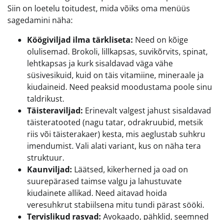
Siin on loetelu toitudest, mida võiks oma menüüs
sagedamini näha:
Köögiviljad ilma tärkliseta:
Need on kõige
olulisemad. Brokoli, lillkapsas, suvikõrvits, spinat,
lehtkapsas ja kurk sisaldavad väga vähe
süsivesikuid, kuid on täis vitamiine, mineraale ja
kiudaineid. Need peaksid moodustama poole sinu
taldrikust.
Täisteraviljad:
Erinevalt valgest jahust sisaldavad
täisteratooted (nagu tatar, odrakruubid, metsik
riis või täisterakaer) kesta, mis aeglustab suhkru
imendumist. Vali alati variant, kus on näha tera
struktuur.
Kaunviljad:
Läätsed, kikerherned ja oad on
suurepärased taimse valgu ja lahustuvate
kiudainete allikad. Need aitavad hoida
veresuhkrut stabiilsena mitu tundi pärast sööki.
Tervislikud rasvad:
Avokaado, pähklid, seemned