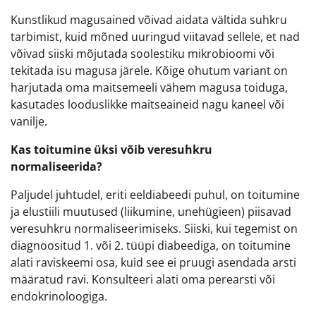
Kunstlikud magusained võivad aidata vältida suhkru
tarbimist, kuid mõned uuringud viitavad sellele, et nad
võivad siiski mõjutada soolestiku mikrobioomi või
tekitada isu magusa järele. Kõige ohutum variant on
harjutada oma maitsemeeli vähem magusa toiduga,
kasutades looduslikke maitseaineid nagu kaneel või
vanilje.
Kas toitumine üksi võib veresuhkru
normaliseerida?
Paljudel juhtudel, eriti eeldiabeedi puhul, on toitumine
ja elustiili muutused (liikumine, unehügieen) piisavad
veresuhkru normaliseerimiseks. Siiski, kui tegemist on
diagnoositud 1. või 2. tüüpi diabeediga, on toitumine
alati raviskeemi osa, kuid see ei pruugi asendada arsti
määratud ravi. Konsulteeri alati oma perearsti või
endokrinoloogiga.