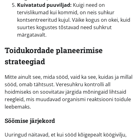
Kuivatatud puuviljad:
Kuigi need on
tervislikumad kui kommid, on neis suhkur
kontsentreeritud kujul. Väike kogus on okei, kuid
suurtes kogustes tõstavad need suhkrut
märgatavalt.
Toidukordade planeerimise
strateegiad
Mitte ainult see, mida sööd, vaid ka see, kuidas ja millal
sööd, omab tähtsust. Veresuhkru kontrolli all
hoidmiseks on soovitatav järgida mõningaid lihtsaid
reegleid, mis muudavad organismi reaktsiooni toidule
leebemaks.
Söömise järjekord
Uuringud näitavad, et kui sööd kõigepealt köögivilju,