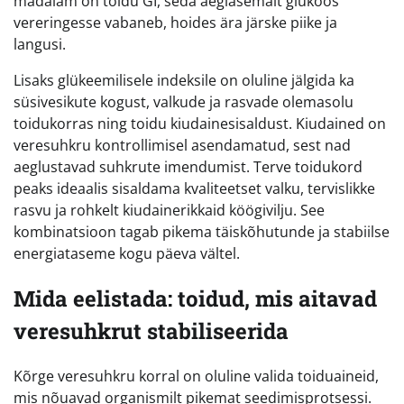
madalam on toidu GI, seda aeglasemalt glükoos
vereringesse vabaneb, hoides ära järske piike ja
langusi.
Lisaks glükeemilisele indeksile on oluline jälgida ka
süsivesikute kogust, valkude ja rasvade olemasolu
toidukorras ning toidu kiudainesisaldust. Kiudained on
veresuhkru kontrollimisel asendamatud, sest nad
aeglustavad suhkrute imendumist. Terve toidukord
peaks ideaalis sisaldama kvaliteetset valku, tervislikke
rasvu ja rohkelt kiudainerikkaid köögivilju. See
kombinatsioon tagab pikema täiskõhutunde ja stabiilse
energiataseme kogu päeva vältel.
Mida eelistada: toidud, mis aitavad
veresuhkrut stabiliseerida
Kõrge veresuhkru korral on oluline valida toiduaineid,
mis nõuavad organismilt pikemat seedimisprotsessi.