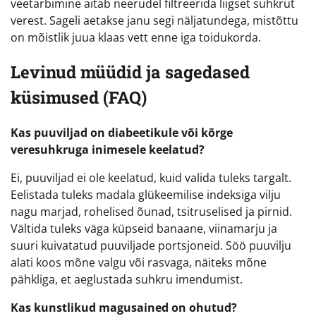
veetarbimine aitab neerudel filtreerida liigset suhkrut
verest. Sageli aetakse janu segi näljatundega, mistõttu
on mõistlik juua klaas vett enne iga toidukorda.
Levinud müüdid ja sagedased
küsimused (FAQ)
Kas puuviljad on diabeetikule või kõrge
veresuhkruga inimesele keelatud?
Ei, puuviljad ei ole keelatud, kuid valida tuleks targalt.
Eelistada tuleks madala glükeemilise indeksiga vilju
nagu marjad, rohelised õunad, tsitruselised ja pirnid.
Vältida tuleks väga küpseid banaane, viinamarju ja
suuri kuivatatud puuviljade portsjoneid. Söö puuvilju
alati koos mõne valgu või rasvaga, näiteks mõne
pähkliga, et aeglustada suhkru imendumist.
Kas kunstlikud magusained on ohutud?