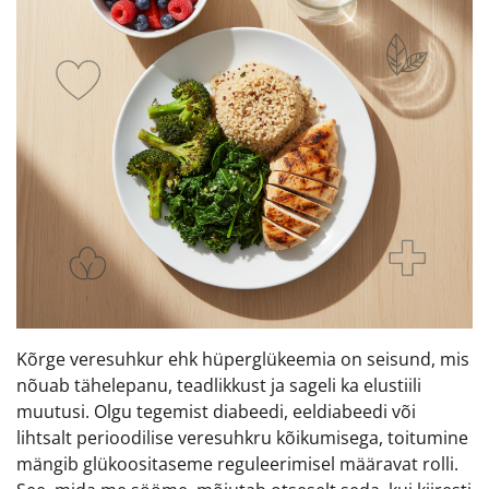
Kõrge veresuhkur ehk hüperglükeemia on seisund, mis
nõuab tähelepanu, teadlikkust ja sageli ka elustiili
muutusi. Olgu tegemist diabeedi, eeldiabeedi või
lihtsalt perioodilise veresuhkru kõikumisega, toitumine
mängib glükoositaseme reguleerimisel määravat rolli.