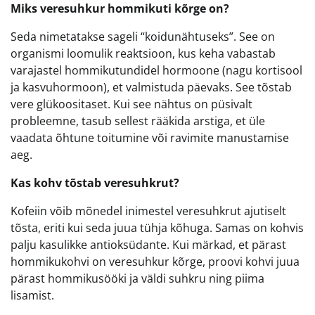
Miks veresuhkur hommikuti kõrge on?
Seda nimetatakse sageli “koidunähtuseks”. See on
organismi loomulik reaktsioon, kus keha vabastab
varajastel hommikutundidel hormoone (nagu kortisool
ja kasvuhormoon), et valmistuda päevaks. See tõstab
vere glükoositaset. Kui see nähtus on püsivalt
probleemne, tasub sellest rääkida arstiga, et üle
vaadata õhtune toitumine või ravimite manustamise
aeg.
Kas kohv tõstab veresuhkrut?
Kofeiin võib mõnedel inimestel veresuhkrut ajutiselt
tõsta, eriti kui seda juua tühja kõhuga. Samas on kohvis
palju kasulikke antioksüdante. Kui märkad, et pärast
hommikukohvi on veresuhkur kõrge, proovi kohvi juua
pärast hommikusööki ja väldi suhkru ning piima
lisamist.