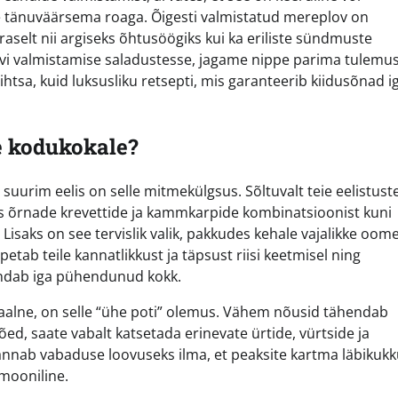
e tänuväärsema roaga. Õigesti valmistatud mereplov on
raselt nii argiseks õhtusöögiks kui ka eriliste sündmuste
lovi valmistamise saladustesse, jagame nippe parima tulemu
sa, kuid luksusliku retsepti, mis garanteerib kiidusõnad ig
e kodukokale?
a suurim eelis on selle mitmekülgsus. Sõltuvalt teie eelistuste
tes õrnade krevettide ja kammkarpide kombinatsioonist kuni
Lisaks on see tervislik valik, pakkudes kehale vajalikke oom
etab teile kannatlikkust ja täpsust riisi keetmisel ning
indab iga pühendunud kokk.
aalne, on selle “ühe poti” olemus. Vähem nõusid tähendab
d, saate vabalt katsetada erinevate ürtide, vürtside ja
annab vabaduse loovuseks ilma, et peaksite kartma läbikukk
rmooniline.