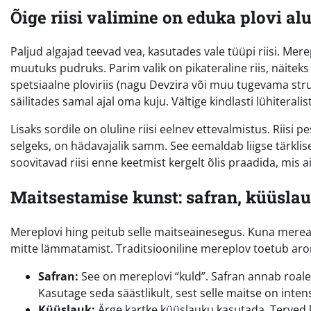
Õige riisi valimine on eduka plovi al
Paljud algajad teevad vea, kasutades vale tüüpi riisi. Merep
muutuks pudruks. Parim valik on pikateraline riis, näiteks
spetsiaalne ploviriis (nagu Devzira või muu tugevama stru
säilitades samal ajal oma kuju. Vältige kindlasti lühiteral
Lisaks sordile on oluline riisi eelnev ettevalmistus. Riisi 
selgeks, on hädavajalik samm. See eemaldab liigse tärkl
soovitavad riisi enne keetmist kergelt õlis praadida, mis a
Maitsestamise kunst: safran, küüsla
Mereplovi hing peitub selle maitseainesegus. Kuna merea
mitte lämmatamist. Traditsiooniline mereplov toetub ar
Safran:
See on mereplovi “kuld”. Safran annab roale
Kasutage seda säästlikult, sest selle maitse on intens
Küüslauk:
Ärge kartke küüslauku kasutada. Terved k