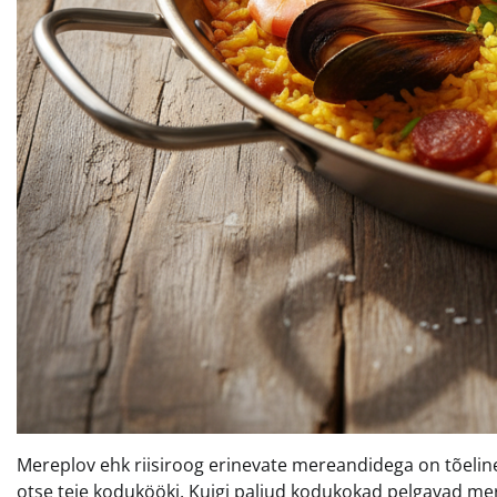
Mereplov ehk riisiroog erinevate mereandidega on tõel
otse teie kodukööki. Kuigi paljud kodukokad pelgavad mer