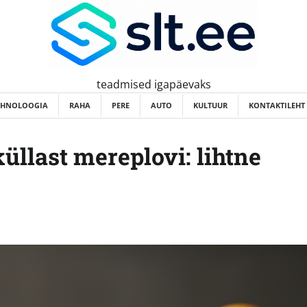
teadmised igapäevaks
EHNOLOOGIA
RAHA
PERE
AUTO
KULTUUR
KONTAKTILEHT
llast mereplovi: lihtne