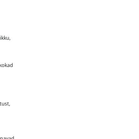
ikku,
 kokad
tust,
nnavad