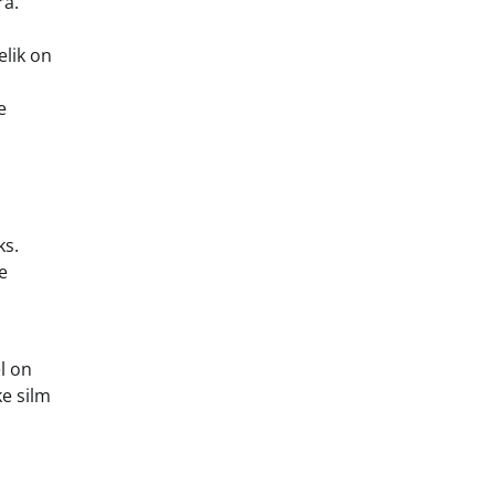
ra.
elik on
e
ks.
e
l on
ke silm