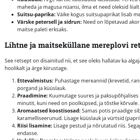
maheda ja magusa nüansi, ilma et need oleksid liialt
Suitsu-paprika:
Väike kogus suitsupaprikat lisab me
Värske petersell ja sidrun:
Need on lõpetavad akord
maitse paleti erksaks.
Lihtne ja maitseküllane mereplovi 
See retsept on disainitud nii, et see oleks hallatav ka alg
hoolikalt ja ärge kiirustage.
Ettevalmistus:
Puhastage mereannid (krevetid, ranna
porgand ja küüslauk.
Praadimine:
Kuumutage suures ja paksupõhjalises po
minutit, kuni need on poolküpsed, ja tõstke kõrval
Aromaatsed koostisosad:
Samas potis praadige sib
karamelliseerunud. Lisage küüslauk ja vürtsid (paprik
Riisi lisamine:
Lisage pestud ja nõrutatud riis. Segag
endasse.