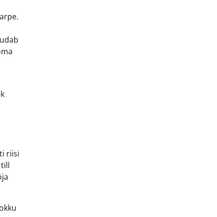
karpe.
uudab
 oma
ik
 riisi
ill
öja
kokku