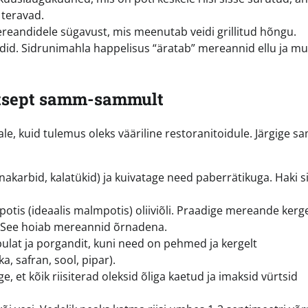
 teravad.
reandidele sügavust, mis meenutab veidi grillitud hõngu.
id. Sidrunimahla happelisus “äratab” mereannid ellu ja m
retsept samm-sammult
ajale, kuid tulemus oleks vääriline restoranitoidule. Järgige 
karbid, kalatükid) ja kuivatage need paberrätikuga. Haki si
tis (ideaalis malmpotis) oliiviõli. Praadige mereande kerge
e. See hoiab mereannid õrnadena.
ulat ja porgandit, kuni need on pehmed ja kergelt
a, safran, sool, pipar).
e, et kõik riisiterad oleksid õliga kaetud ja imaksid vürtsid