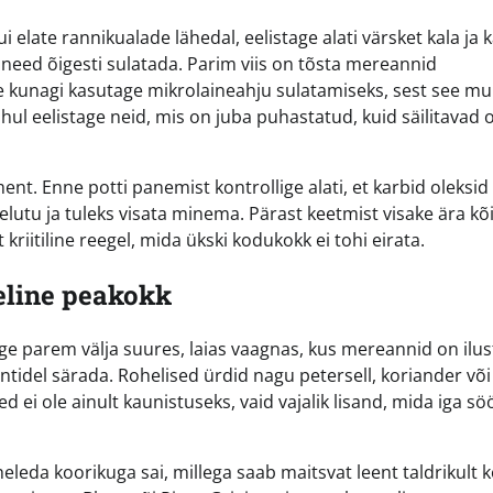
i elate rannikualade lähedal, eelistage alati värsket kala ja 
need õigesti sulatada. Parim viis on tõsta mereannid
e kunagi kasutage mikrolaineahju sulatamiseks, sest see m
hul eelistage neid, mis on juba puhastatud, kuid säilitavad
nt. Enne potti panemist kontrollige alati, et karbid oleksid
elutu ja tuleks visata minema. Pärast keetmist visake ära kõ
kriitiline reegel, mida ükski kodukokk ei tohi eirata.
eline peakokk
 parem välja suures, laias vaagnas, kus mereannid on ilusti
idel särada. Rohelised ürdid nagu petersell, koriander või t
d ei ole ainult kaunistuseks, vaid vajalik lisand, mida iga sö
leda koorikuga sai, millega saab maitsvat leent taldrikult 