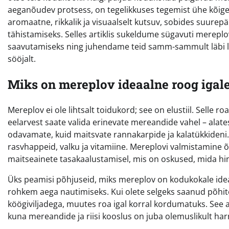
aeganõudev protsess, on tegelikkuses tegemist ühe kõig
aromaatne, rikkalik ja visuaalselt kutsuv, sobides suurepä
tähistamiseks. Selles artiklis sukeldume sügavuti merep
saavutamiseks ning juhendame teid samm-sammult läbi liht
sööjalt.
Miks on mereplov ideaalne roog igal
Mereplov ei ole lihtsalt toidukord; see on elustiil. Selle ro
eelarvest saate valida erinevate mereandide vahel – ala
odavamate, kuid maitsvate rannakarpide ja kalatükkideni. 
rasvhappeid, valku ja vitamiine. Mereplovi valmistamine õp
maitseainete tasakaalustamisel, mis on oskused, mida h
Üks peamisi põhjuseid, miks mereplov on kodukokale ide
rohkem aega nautimiseks. Kui olete selgeks saanud põhitõe
köögiviljadega, muutes roa igal korral kordumatuks. See 
kuna mereandide ja riisi kooslus on juba olemuslikult ha