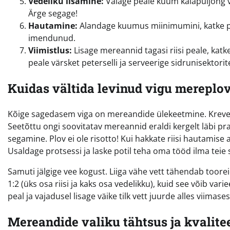
Vedeliku lisamine:
Valage peale kuum kalapuljong võ
Ärge segage!
Hautamine:
Alandage kuumus miinimumini, katke pot
imendunud.
Viimistlus:
Lisage mereannid tagasi riisi peale, katke
peale värsket peterselli ja serveerige sidrunisektorit
Kuidas vältida levinud vigu mereplo
Kõige sagedasem viga on mereandide ülekeetmine. Krevet
Seetõttu ongi soovitatav mereannid eraldi kergelt läbi pra
segamine. Plov ei ole risotto! Kui hakkate riisi hautamise
Usaldage protsessi ja laske potil teha oma tööd ilma teie
Samuti jälgige vee kogust. Liiga vähe vett tähendab tooreid
1:2 (üks osa riisi ja kaks osa vedelikku), kuid see võib var
peal ja vajadusel lisage väike tilk vett juurde alles viimases
Mereandide valiku tähtsus ja kvalite