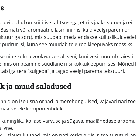
us
lovi puhul on kriitilise tähtsusega, et riis jääks sõmer ja ei
 Basmati või aromaatne Jasmiini riis, kuid veelgi parem on
ktuuriga sort), mis suudab imeda endasse külluslikult vedel
ist pudruriisi, kuna see muudab teie roa kleepuvaks massiks.
pesemine külma voolava vee all seni, kuni vesi muutub täiesti
ise, mis on peamine süüdlane riisi kokkukleepumises. Mõned
itab iga tera “sulgeda” ja tagab veelgi parema tekstuuri.
uk ja muud saladused
nnid on ise üsna õrnad ja merehõngulised, vajavad nad toe
omaatsetele komponentidele:
 kuningliku kollase värvuse ja sügava, maalähedase aroomi.
iivne.
üüslauguküüned, mis on poti keskele riisi sisse surutud, a