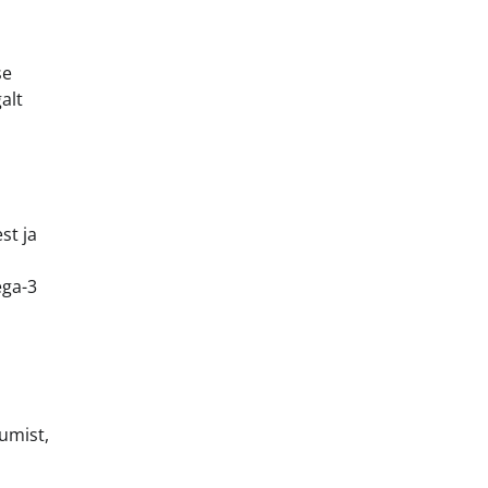
se
alt
st ja
ega-3
umist,