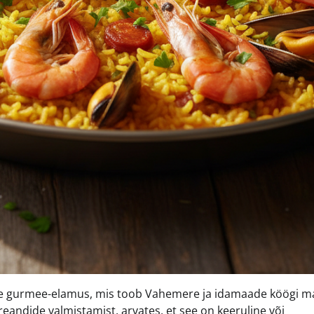
ine gurmee-elamus, mis toob Vahemere ja idamaade köögi m
eandide valmistamist, arvates, et see on keeruline või