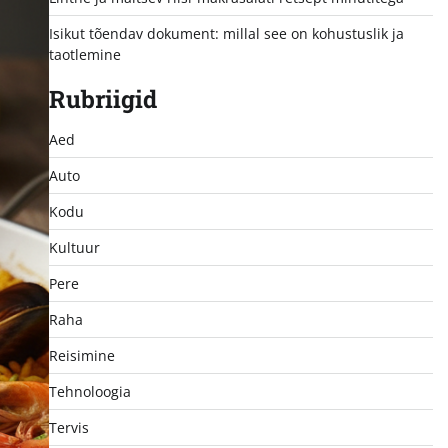
Isikut tõendav dokument: millal see on kohustuslik ja
taotlemine
Rubriigid
Aed
Auto
Kodu
Kultuur
Pere
Raha
Reisimine
Tehnoloogia
Tervis