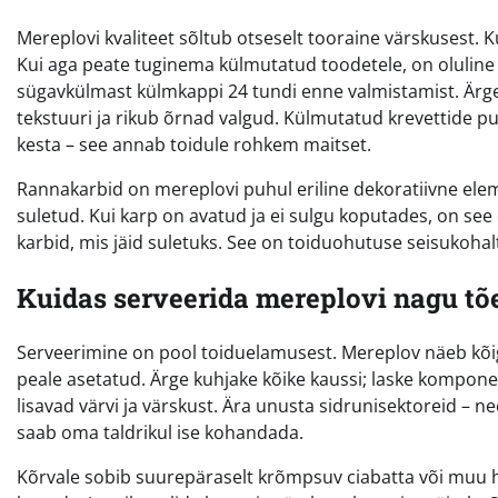
Mereplovi kvaliteet sõltub otseselt tooraine värskusest. Ku
Kui aga peate tuginema külmutatud toodetele, on oluline 
sügavkülmast külmkappi 24 tundi enne valmistamist. Ärg
tekstuuri ja rikub õrnad valgud. Külmutatud krevettide pu
kesta – see annab toidule rohkem maitset.
Rannakarbid on mereplovi puhul eriline dekoratiivne eleme
suletud. Kui karp on avatud ja ei sulgu koputades, on see 
karbid, mis jäid suletuks. See on toiduohutuse seisukohalt 
Kuidas serveerida mereplovi nagu tõ
Serveerimine on pool toiduelamusest. Mereplov näeb kõige
peale asetatud. Ärge kuhjake kõike kaussi; laske komponent
lisavad värvi ja värskust. Ära unusta sidrunisektoreid – nee
saab oma taldrikul ise kohandada.
Kõrvale sobib suurepäraselt krõmpsuv ciabatta või muu he