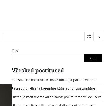
Otsi
Otsi
Värsked postitused
Klassikaline kassi Arturi kook: lihtne ja parim retsept
Retsept: ülikiire ja kreemine küüslaugu-juustumääre
Lihtne ja maitsev makaronisalat: parim retsept koduseks
Lihtne ja maitsev riisi-makrasalati retsept minutitega