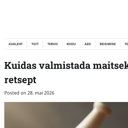
Skip
to
content
AVALEHT
TOIT
TERVIS
KODU
AED
REISIMINE
T
Kuidas valmistada maitsekü
retsept
Posted on
28. mai 2026