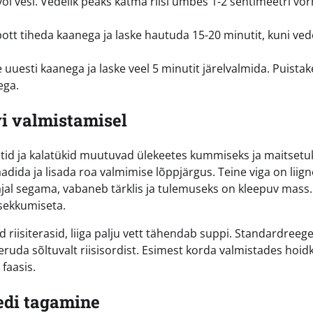
i vesi. Vedelik peaks katma riisi umbes 1-2 sentimeetri võr
t tiheda kaanega ja laske hautuda 15-20 minutit, kuni ved
 uuesti kaanega ja laske veel 5 minutit järelvalmida. Puistak
ega.
vi valmistamisel
id ja kalatükid muutuvad ülekeetes kummiseks ja maitsetu
adida ja lisada roa valmimise lõppjärgus. Teine viga on liign
 ajal segama, vabaneb tärklis ja tulemuseks on kleepuv mass.
 sekkumiseta.
 riisiterasid, liiga palju vett tähendab suppi. Standardreege
ieeruda sõltuvalt riisisordist. Esimest korda valmistades hoid
 faasis.
edi tagamine