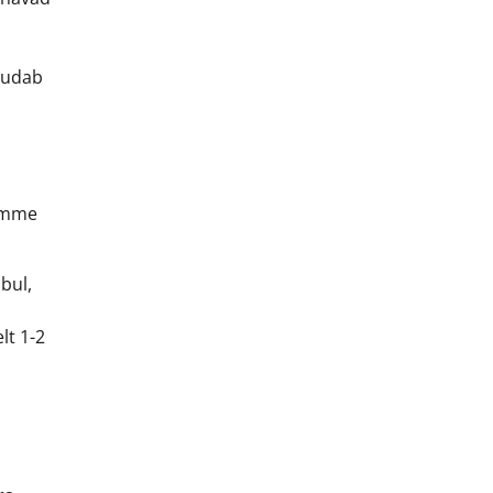
uudab
samme
bul,
lt 1-2