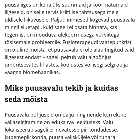
puusaliiges on keha üks suurimaid ja koormatumaid
liigeseid, on selle tervis kriitilise tähtsusega meie
üldisele liikuvusele. Paljud inimesed kogevad puusavalu
mingil eluetapil, kuid sageli ei osata hinnata, kas
tegemist on mööduva ülekoormusega või viitega
tõsisemale probleemile. Füsioterapeudi vaatepunktist
on oluline mõista, et puusavalu ei ole alati tingitud vaid
liigesest endast – sageli peitub valu algpõhjus
ümbritsevates lihastes, kõõlustes või isegi selgroo ja
vaagna biomehaanikas.
Miks puusavalu tekib ja kuidas
seda mõista
Puusavalu põhjuseid on palju ning nende korrektne
väljaselgitamine on eduka ravi eelduseks. Valu
lokaliseerub sageli erinevatesse piirkondadesse:
kubemepiirkonda, puusa välisküljele või tuhara