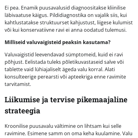
Ei pea. Enamik puusavalusid diagnoositakse kliinilise
läbivaatuse käigus. Pildidiagnostika on vajalik siis, kui
kahtlustatakse struktuurset kahjustust, liigese kulumist
või kui konservatiivne ravi ei anna oodatud tulemusi.
Milliseid valuvaigisteid peaksin kasutama?
Valuvaigistid leevendavad sümptomeid, kuid ei ravi
põhjust. Eelistada tuleks põletikuvastaseid salve või
tablette vaid lühiajaliselt ägeda valu korral. Alati
konsulteerige perearsti või apteekriga enne ravimite
tarvitamist.
Liikumise ja tervise pikemaajaline
strateegia
Kroonilise puusavalu vältimine on lihtsam kui selle
ravimine. Esimene samm on oma keha kuulamine. Valu