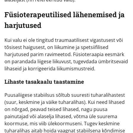
Füsioterapeutilised lähenemised ja
harjutused
Kui valu ei ole tingitud traumaatilisest vigastusest või
tõsisest haigusest, on liikumine ja spetsiifilised
harjutused parim ravimeetod. Füsioteraapia eesmärk
on parandada liigese liikuvust, tugevdada ümbritsevaid
lihaseid ja korrigeerida liikumismustreid.
Lihaste tasakaalu taastamine
Puusaliigese stabiilsus sõltub suuresti tuharalihastest
(suur, keskmine ja väike tuharalihas). Kui need lihased
on nõrgad, peavad teised lihased, nagu puusa
painutajad või alaselja lihased, võtma üle suurema
koormuse, mis viib ülekoormuseni. Tugev keskmine
tuharalihas aitab hoida vaagnat stabiilsena kõndimise