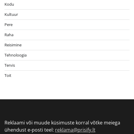
Kodu
Kultuur
Pere
Raha
Reisimine
Tehnoloogia
Tervis
Toit
Reklaami või muude küsimuste korral võtke meiega
ühendust e-posti teel:
reklama@prisify.lt