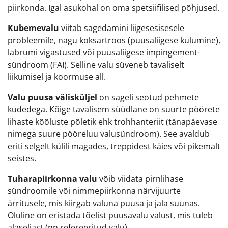
piirkonda. Igal asukohal on oma spetsiifilised põhjused.
Kubemevalu
viitab sagedamini liigesesisesele
probleemile, nagu koksartroos (puusaliigese kulumine),
labrumi vigastused või puusaliigese impingement-
sündroom (FAI). Selline valu süveneb tavaliselt
liikumisel ja koormuse all.
Valu puusa välisküljel
on sageli seotud pehmete
kudedega. Kõige tavalisem süüdlane on suurte pöörete
lihaste kõõluste põletik ehk trohhanteriit (tänapäevase
nimega suure pööreluu valusündroom). See avaldub
eriti selgelt külili magades, treppidest käies või pikemalt
seistes.
Tuharapiirkonna valu
võib viidata pirnlihase
sündroomile või nimmepiirkonna närvijuurte
ärritusele, mis kiirgab valuna puusa ja jala suunas.
Oluline on eristada tõelist puusavalu valust, mis tuleb
alaseljast (nn refereeritud valu).