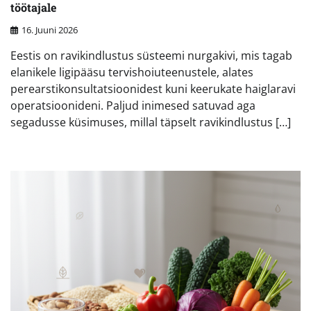
töötajale
16. Juuni 2026
Eestis on ravikindlustus süsteemi nurgakivi, mis tagab
elanikele ligipääsu tervishoiuteenustele, alates
perearstikonsultatsioonidest kuni keerukate haiglaravi
operatsioonideni. Paljud inimesed satuvad aga
segadusse küsimuses, millal täpselt ravikindlustus […]