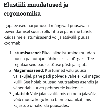
Elustiili muudatused ja
ergonoomika
Igapäevased harjumused mängivad puusavalu
leevendamisel suurt rolli. Tihti ei pane me tähele,
kuidas meie istumisasend või jalatsivalik puusa
koormab.
Istumisasend:
Pikaajaline istumine muudab
puusa painutajad lühikeseks ja nõrgaks. Tee
regulaarseid pause, tõuse püsti ja liiguta.
Magamisasend:
Kui tunned valu puusa
välisküljel, pane padi põlvede vahele, kui magad
külili. See hoiab puusad neutraalses asendis ja
vähendab survet pehmetele kudedele.
Jalatsid:
Vale jalatsivalik, mis ei toeta jalavõlvi,
võib muuta kogu keha biomehaanikat, mis
kajastub omakorda puusades.