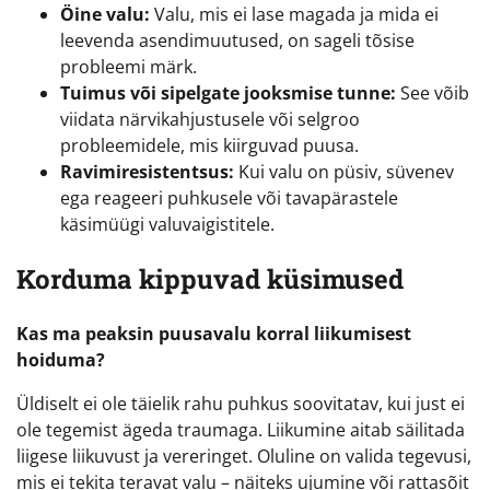
Öine valu:
Valu, mis ei lase magada ja mida ei
leevenda asendimuutused, on sageli tõsise
probleemi märk.
Tuimus või sipelgate jooksmise tunne:
See võib
viidata närvikahjustusele või selgroo
probleemidele, mis kiirguvad puusa.
Ravimiresistentsus:
Kui valu on püsiv, süvenev
ega reageeri puhkusele või tavapärastele
käsimüügi valuvaigistitele.
Korduma kippuvad küsimused
Kas ma peaksin puusavalu korral liikumisest
hoiduma?
Üldiselt ei ole täielik rahu puhkus soovitatav, kui just ei
ole tegemist ägeda traumaga. Liikumine aitab säilitada
liigese liikuvust ja vereringet. Oluline on valida tegevusi,
mis ei tekita teravat valu – näiteks ujumine või rattasõit