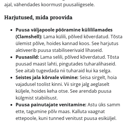
ajal, vähendades koormust puusaliigesele.
Harjutused, mida proovida
Puusa väljapoole pööramine külililamades
(Clamshell):
Lama külili, põlved kõverdatud. Tõsta
ülemist põlve, hoides kannad koos. See harjutus
aktiveerib puusa stabiliseerivaid lihaseid.
Puusasild:
Lama selili, põlved kõverdatud. Tõsta
puusad maast lahti, pingutades tuharalihaseid.
See aitab tugevdada nii tuharaid kui ka selga.
Seistes jala kõrvale viimine:
Seisa sirgelt, hoia
vajadusel toolist kinni. Vii sirge jalg aeglaselt
küljele, hoides keha otse. See arendab puusa
külgmist stabiilsust.
Puusa painutajate venitamine:
Astu üks samm
ette, tagumine põlv maas. Kalluta vaagnat
ettepoole, kuni tunned venitust puusa esiküljel.