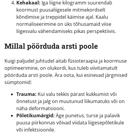
Kehakaal:
Iga liigne kilogramm suurendab
koormust puusaliigesele mitmekordselt
kõndimise ja treppidel käimise ajal. Kaalu
normaliseerimine on üks tõhusamaid viise
liigesvalu vähendamiseks pikas perspektiivis.
Millal pöörduda arsti poole
Kuigi paljudel juhtudel aitab füsioteraapia ja koormuse
optimeerimine, on olukordi, kus tuleb viivitamatult
pöörduda arsti poole. Ära oota, kui esinevad järgmised
sümptomid:
Trauma:
Kui valu tekkis pärast kukkumist või
õnnetust ja jalg on muutunud liikumatuks või on
näha deformatsiooni.
Põletikumärgid:
Äge punetus, turse ja palavik
puusa piirkonnas võivad viidata liigesepõletikule
või infektsioonile.