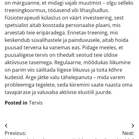
on märguanne, et midagi vajab muutmist – olgu selleks
treeningkoormus, tööasend või lihasjõudlus.
Füsioterapeudi külastus on väärt investeering, sest
spetsialist aitab koostada personaalse plaani, mis
arvestab teie eripäradega. Ennetav treening, mis
keskendub süvalihastele ja painduvusele, aitab hoida
puusad tervena ka vanemas eas. Pidage meeles, et
puusaliigese tervis on tihedalt seotud teie üldise
aktiivsuse tasemega. Regulaarne, mõõdukas liikumine
on parim viis säilitada liigese liikuvus ja toita kõhre
kudesid. Ärge jätke valu tähelepanuta – mida varem
probleemiga tegelete, seda kiiremini saate naasta oma
tavapärase ja valuvaba aktiivse elustiili juurde.
Posted in
Tervis
Navigeerimine
Previous:
Next: