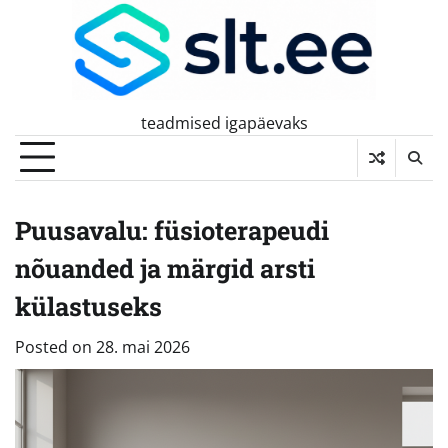
Skip
to
content
teadmised igapäevaks
Puusavalu: füsioterapeudi
nõuanded ja märgid arsti
külastuseks
Posted on
28. mai 2026