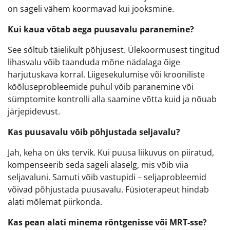
on sageli vähem koormavad kui jooksmine.
Kui kaua võtab aega puusavalu paranemine?
See sõltub täielikult põhjusest. Ülekoormusest tingitud
lihasvalu võib taanduda mõne nädalaga õige
harjutuskava korral. Liigesekulumise või krooniliste
kõõluseprobleemide puhul võib paranemine või
sümptomite kontrolli alla saamine võtta kuid ja nõuab
järjepidevust.
Kas puusavalu võib põhjustada seljavalu?
Jah, keha on üks tervik. Kui puusa liikuvus on piiratud,
kompenseerib seda sageli alaselg, mis võib viia
seljavaluni. Samuti võib vastupidi – seljaprobleemid
võivad põhjustada puusavalu. Füsioterapeut hindab
alati mõlemat piirkonda.
Kas pean alati minema röntgenisse või MRT-sse?