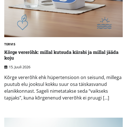
TERVIS
Kõrge vererõhk: millal kutsuda kiirabi ja millal jääda
koju
15. Juuli 2026
Kõrge vererõhk ehk hüpertensioon on seisund, millega
puutub elu jooksul kokku suur osa täiskasvanud
elanikkonnast. Sageli nimetatakse seda “vaikseks
tapjaks”, kuna kõrgenenud vererõhk ei pruugi […]