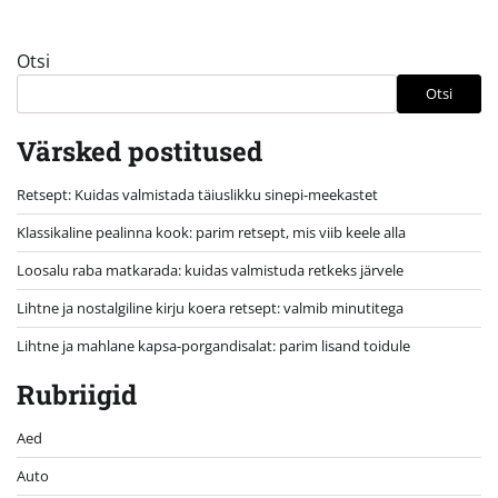
Otsi
Otsi
Värsked postitused
Retsept: Kuidas valmistada täiuslikku sinepi-meekastet
Klassikaline pealinna kook: parim retsept, mis viib keele alla
Loosalu raba matkarada: kuidas valmistuda retkeks järvele
Lihtne ja nostalgiline kirju koera retsept: valmib minutitega
Lihtne ja mahlane kapsa-porgandisalat: parim lisand toidule
Rubriigid
Aed
Auto