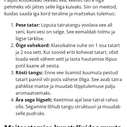
Paljud kodukokad teevad vea, keetes tatra liiga
pehmeks või jättes selle liiga kuivaks. Siin on meetod,
kuidas saada iga kord teraline ja maitsekas tulemus:
Pese tatar:
Loputa tatratangu voolava vee all
seni, kuni vesi on selge. See eemaldab tolmu ja
liigse tärklise.
Õige vahekord:
Klassikaline suhe on 1 osa tatart
ja 2 osa vett. Kui soovid eriti kohevat tatart, võid
lisada veidi vähem vett ja lasta hautamise lõpus
potil kaane all seista.
Rösti tangu:
Enne vee lisamist kuumuta pestud
tatart pannil või potis vähese õliga. See avab tatra
pähklise maitse ja muudab lõpptulemuse palju
aromaatsemaks.
Ära sega liigselt:
Keetmise ajal lase tatral rahus
olla. Segamine lõhub tangu struktuuri ja muudab
selle pudruks.