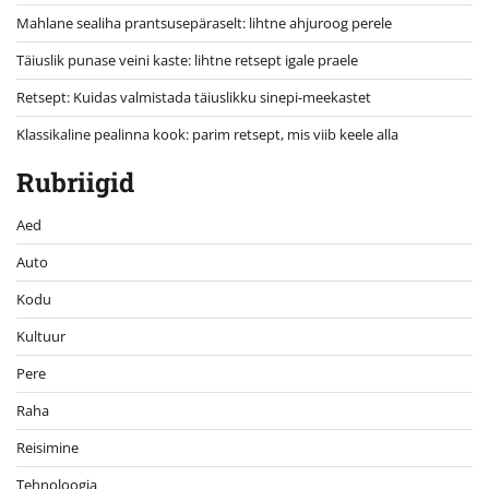
Mahlane sealiha prantsusepäraselt: lihtne ahjuroog perele
Täiuslik punase veini kaste: lihtne retsept igale praele
Retsept: Kuidas valmistada täiuslikku sinepi-meekastet
Klassikaline pealinna kook: parim retsept, mis viib keele alla
Rubriigid
Aed
Auto
Kodu
Kultuur
Pere
Raha
Reisimine
Tehnoloogia