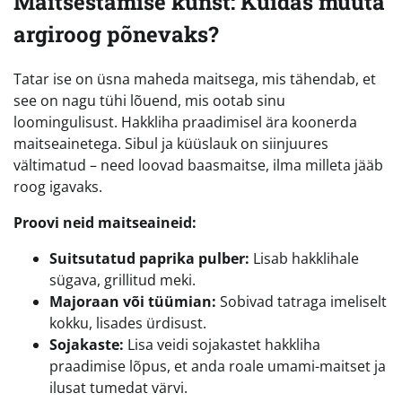
Maitsestamise kunst: Kuidas muuta
argiroog põnevaks?
Tatar ise on üsna maheda maitsega, mis tähendab, et
see on nagu tühi lõuend, mis ootab sinu
loomingulisust. Hakkliha praadimisel ära koonerda
maitseainetega. Sibul ja küüslauk on siinjuures
vältimatud – need loovad baasmaitse, ilma milleta jääb
roog igavaks.
Proovi neid maitseaineid:
Suitsutatud paprika pulber:
Lisab hakklihale
sügava, grillitud meki.
Majoraan või tüümian:
Sobivad tatraga imeliselt
kokku, lisades ürdisust.
Sojakaste:
Lisa veidi sojakastet hakkliha
praadimise lõpus, et anda roale umami-maitset ja
ilusat tumedat värvi.