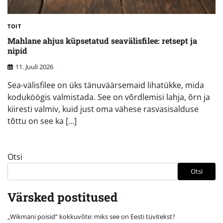
TOIT
Mahlane ahjus küpsetatud seavälisfilee: retsept ja
nipid
11. Juuli 2026
Sea-välisfilee on üks tänuväärsemaid lihatükke, mida
koduköögis valmistada. See on võrdlemisi lahja, õrn ja
kiiresti valmiv, kuid just oma vähese rasvasisalduse
tõttu on see ka […]
Otsi
Otsi
Värsked postitused
„Wikmani poisid“ kokkuvõte: miks see on Eesti tüvitekst?