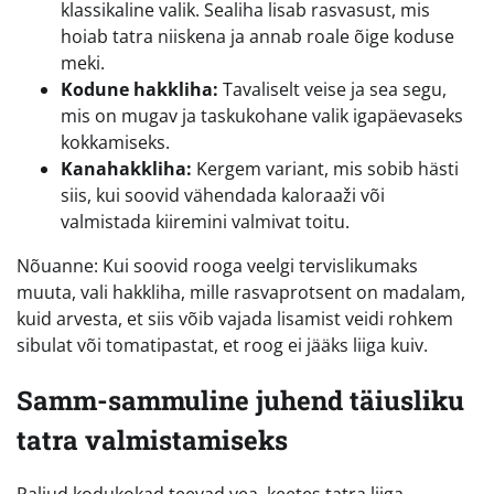
klassikaline valik. Sealiha lisab rasvasust, mis
hoiab tatra niiskena ja annab roale õige koduse
meki.
Kodune hakkliha:
Tavaliselt veise ja sea segu,
mis on mugav ja taskukohane valik igapäevaseks
kokkamiseks.
Kanahakkliha:
Kergem variant, mis sobib hästi
siis, kui soovid vähendada kaloraaži või
valmistada kiiremini valmivat toitu.
Nõuanne: Kui soovid rooga veelgi tervislikumaks
muuta, vali hakkliha, mille rasvaprotsent on madalam,
kuid arvesta, et siis võib vajada lisamist veidi rohkem
sibulat või tomatipastat, et roog ei jääks liiga kuiv.
Samm-sammuline juhend täiusliku
tatra valmistamiseks