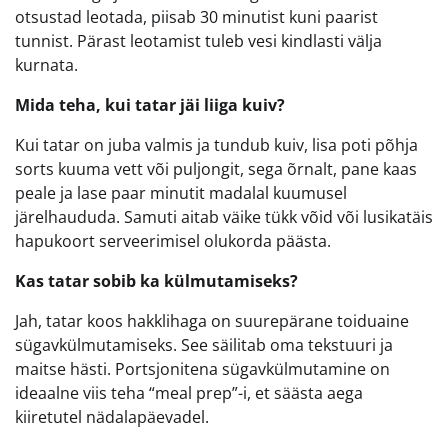
otsustad leotada, piisab 30 minutist kuni paarist
tunnist. Pärast leotamist tuleb vesi kindlasti välja
kurnata.
Mida teha, kui tatar jäi liiga kuiv?
Kui tatar on juba valmis ja tundub kuiv, lisa poti põhja
sorts kuuma vett või puljongit, sega õrnalt, pane kaas
peale ja lase paar minutit madalal kuumusel
järelhaududa. Samuti aitab väike tükk võid või lusikatäis
hapukoort serveerimisel olukorda päästa.
Kas tatar sobib ka külmutamiseks?
Jah, tatar koos hakklihaga on suurepärane toiduaine
sügavkülmutamiseks. See säilitab oma tekstuuri ja
maitse hästi. Portsjonitena sügavkülmutamine on
ideaalne viis teha “meal prep”-i, et säästa aega
kiiretutel nädalapäevadel.