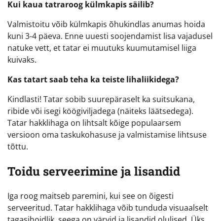
Kui kaua tatraroog külmkapis säilib?
Valmistoitu võib külmkapis õhukindlas anumas hoida
kuni 3-4 päeva. Enne uuesti soojendamist lisa vajadusel
natuke vett, et tatar ei muutuks kuumutamisel liiga
kuivaks.
Kas tatart saab teha ka teiste lihaliikidega?
Kindlasti! Tatar sobib suurepäraselt ka suitsukana,
ribide või isegi köögiviljadega (näiteks läätsedega).
Tatar hakklihaga on lihtsalt kõige populaarsem
versioon oma taskukohasuse ja valmistamise lihtsuse
tõttu.
Toidu serveerimine ja lisandid
Iga roog maitseb paremini, kui see on õigesti
serveeritud. Tatar hakklihaga võib tunduda visuaalselt
tagasihoidlik, seega on värvid ja lisandid olulised. Üks