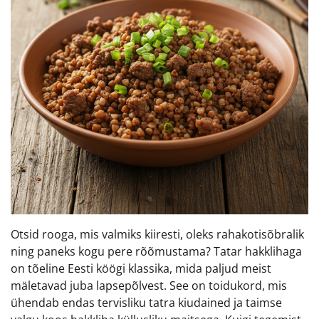
Otsid rooga, mis valmiks kiiresti, oleks rahakotisõbralik
ning paneks kogu pere rõõmustama? Tatar hakklihaga
on tõeline Eesti köögi klassika, mida paljud meist
mäletavad juba lapsepõlvest. See on toidukord, mis
ühendab endas tervisliku tatra kiudained ja taimse