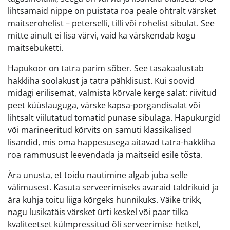
lihtsamaid nippe on puistata roa peale ohtralt värsket
maitserohelist – peterselli, tilli või rohelist sibulat. See
mitte ainult ei lisa värvi, vaid ka värskendab kogu
maitsebuketti.
Hapukoor on tatra parim sõber. See tasakaalustab
hakkliha soolakust ja tatra pähklisust. Kui soovid
midagi erilisemat, valmista kõrvale kerge salat: riivitud
peet küüslauguga, värske kapsa-porgandisalat või
lihtsalt viilutatud tomatid punase sibulaga. Hapukurgid
või marineeritud kõrvits on samuti klassikalised
lisandid, mis oma happesusega aitavad tatra-hakkliha
roa rammusust leevendada ja maitseid esile tõsta.
Ära unusta, et toidu nautimine algab juba selle
välimusest. Kasuta serveerimiseks avaraid taldrikuid ja
ära kuhja toitu liiga kõrgeks hunnikuks. Väike trikk,
nagu lusikatäis värsket ürti keskel või paar tilka
kvaliteetset külmpressitud õli serveerimise hetkel,