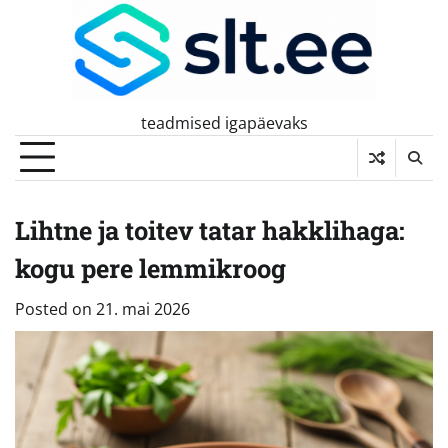
Skip
to
content
teadmised igapäevaks
Lihtne ja toitev tatar hakklihaga:
kogu pere lemmikroog
Posted on
21. mai 2026