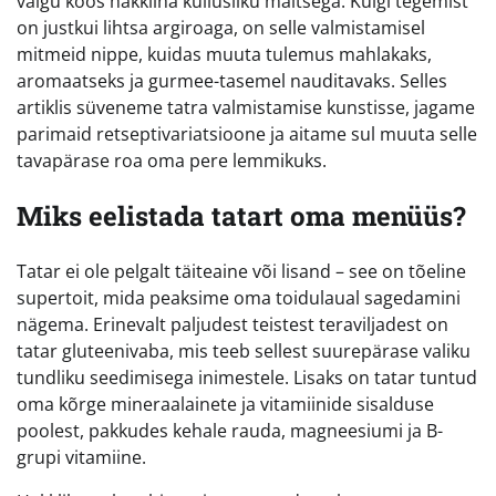
valgu koos hakkliha küllusliku maitsega. Kuigi tegemist
on justkui lihtsa argiroaga, on selle valmistamisel
mitmeid nippe, kuidas muuta tulemus mahlakaks,
aromaatseks ja gurmee-tasemel nauditavaks. Selles
artiklis süveneme tatra valmistamise kunstisse, jagame
parimaid retseptivariatsioone ja aitame sul muuta selle
tavapärase roa oma pere lemmikuks.
Miks eelistada tatart oma menüüs?
Tatar ei ole pelgalt täiteaine või lisand – see on tõeline
supertoit, mida peaksime oma toidulaual sagedamini
nägema. Erinevalt paljudest teistest teraviljadest on
tatar gluteenivaba, mis teeb sellest suurepärase valiku
tundliku seedimisega inimestele. Lisaks on tatar tuntud
oma kõrge mineraalainete ja vitamiinide sisalduse
poolest, pakkudes kehale rauda, magneesiumi ja B-
grupi vitamiine.