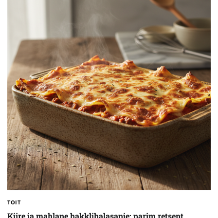
TOIT
Kiire ja mahlane hakklihalasanje: parim retsept