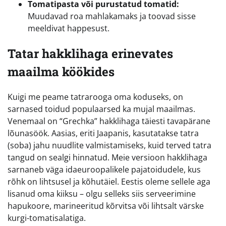
Tomatipasta või purustatud tomatid:
Muudavad roa mahlakamaks ja toovad sisse
meeldivat happesust.
Tatar hakklihaga erinevates
maailma köökides
Kuigi me peame tatrarooga oma koduseks, on
sarnased toidud populaarsed ka mujal maailmas.
Venemaal on “Grechka” hakklihaga täiesti tavapärane
lõunasöök. Aasias, eriti Jaapanis, kasutatakse tatra
(soba) jahu nuudlite valmistamiseks, kuid terved tatra
tangud on sealgi hinnatud. Meie versioon hakklihaga
sarnaneb väga idaeuroopalikele pajatoidudele, kus
rõhk on lihtsusel ja kõhutäiel. Eestis oleme sellele aga
lisanud oma kiiksu – olgu selleks siis serveerimine
hapukoore, marineeritud kõrvitsa või lihtsalt värske
kurgi-tomatisalatiga.