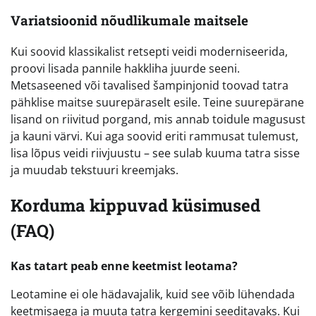
Variatsioonid nõudlikumale maitsele
Kui soovid klassikalist retsepti veidi moderniseerida,
proovi lisada pannile hakkliha juurde seeni.
Metsaseened või tavalised šampinjonid toovad tatra
pähklise maitse suurepäraselt esile. Teine suurepärane
lisand on riivitud porgand, mis annab toidule magusust
ja kauni värvi. Kui aga soovid eriti rammusat tulemust,
lisa lõpus veidi riivjuustu – see sulab kuuma tatra sisse
ja muudab tekstuuri kreemjaks.
Korduma kippuvad küsimused
(FAQ)
Kas tatart peab enne keetmist leotama?
Leotamine ei ole hädavajalik, kuid see võib lühendada
keetmisaega ja muuta tatra kergemini seeditavaks. Kui