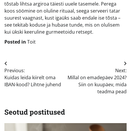
tõstab lihtsa argiroa täiesti uuele tasemele. Perega
koos söömine on oluline rituaal, seega serveeri tatar
suurest vaagnast, kust igaüks saab endale ise tõsta –
see tekitab koduse ja hubase tunde, mis on olulisem
kui ükski keeruline gurmeetoidu retsept.
Posted in
Toit
Navigeerimine
Previous:
Next:
Kuidas leida kiirelt oma
Millal on emadepäev 2024?
IBAN-kood? Lihtne juhend
Siin on kuupäev, mida
teadma pead
Seotud postitused