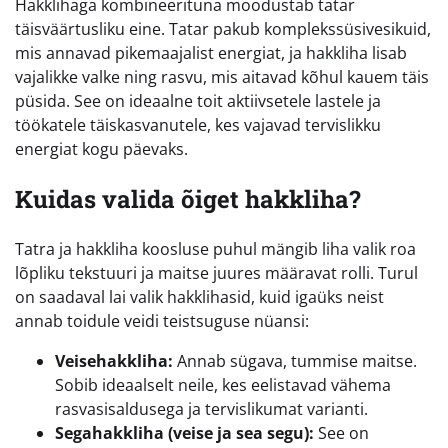
Hakklihaga kombineerituna moodustab tatar
täisväärtusliku eine. Tatar pakub komplekssüsivesikuid,
mis annavad pikemaajalist energiat, ja hakkliha lisab
vajalikke valke ning rasvu, mis aitavad kõhul kauem täis
püsida. See on ideaalne toit aktiivsetele lastele ja
töökatele täiskasvanutele, kes vajavad tervislikku
energiat kogu päevaks.
Kuidas valida õiget hakkliha?
Tatra ja hakkliha koosluse puhul mängib liha valik roa
lõpliku tekstuuri ja maitse juures määravat rolli. Turul
on saadaval lai valik hakklihasid, kuid igaüks neist
annab toidule veidi teistsuguse nüansi:
Veisehakkliha:
Annab sügava, tummise maitse.
Sobib ideaalselt neile, kes eelistavad vähema
rasvasisaldusega ja tervislikumat varianti.
Segahakkliha (veise ja sea segu):
See on