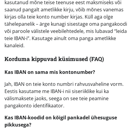
kasutanud mõne teise teenuse eest maksmiseks või
saanud pangalt ametlikke kirju, võib mõnes vanemas
kirjas olla teie konto number kirjas. Küll aga olge
tähelepanelik – ärge kunagi sisestage oma pangakoodi
või paroole välistele veebilehtedele, mis lubavad “leida
teie IBAN-i”. Kasutage ainult oma panga ametlikke
kanaleid.
Korduma kippuvad küsimused (FAQ)
Kas IBAN on sama mis kontonumber?
Jah, IBAN on teie konto numbri rahvusvaheline vorm.
Eestis kasutame me IBAN-i nii siseriiklike kui ka
välismaksete jaoks, seega on see teie peamine
pangakonto identifikaator.
Kas IBAN-koodid on kõigil pankadel ühesuguse
pikkusega?