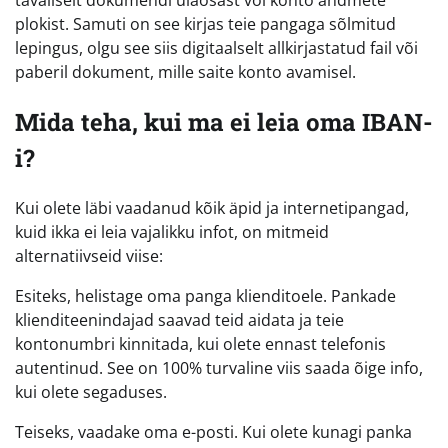
tavaliselt dokumendi ülaosast või konto andmete
plokist. Samuti on see kirjas teie pangaga sõlmitud
lepingus, olgu see siis digitaalselt allkirjastatud fail või
paberil dokument, mille saite konto avamisel.
Mida teha, kui ma ei leia oma IBAN-
i?
Kui olete läbi vaadanud kõik äpid ja internetipangad,
kuid ikka ei leia vajalikku infot, on mitmeid
alternatiivseid viise:
Esiteks, helistage oma panga klienditoele. Pankade
klienditeenindajad saavad teid aidata ja teie
kontonumbri kinnitada, kui olete ennast telefonis
autentinud. See on 100% turvaline viis saada õige info,
kui olete segaduses.
Teiseks, vaadake oma e-posti. Kui olete kunagi panka