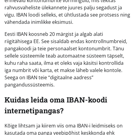
erinevaid kontonumbrite vorminguid, mis tekitas
rahvusvaheliste ülekannete juures palju segadust ja
vigu. IBAN loodi selleks, et ühtlustada see protsess ning
vähendada inimlikke eksimusi.
Eesti IBAN koosneb 20 märgist ja algab alati
riigitähisega EE. See sisaldab endas kontrollnumbreid,
pangakoodi ja teie personaalset kontonumbrit. Tänu
sellele süsteemile teab automaatne süsteem täpselt,
kuhu raha saata, ilma et oleks vaja käsitsi kontrollida
iga numbrit või karta, et makse läheb valele kontole.
Seega on IBAN teie “digitaalne aadress”
pangandussüsteemis.
Kuidas leida oma IBAN-koodi
internetipangas?
Kõige lihtsam ja kiirem viis oma IBAN-i leidmiseks on
kasutada oma panga veebipõhist keskkonda ehk