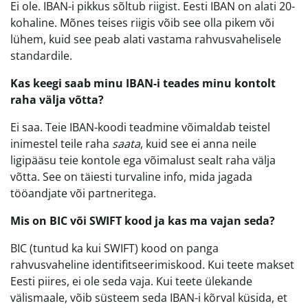
Ei ole. IBAN-i pikkus sõltub riigist. Eesti IBAN on alati 20-
kohaline. Mõnes teises riigis võib see olla pikem või
lühem, kuid see peab alati vastama rahvusvahelisele
standardile.
Kas keegi saab minu IBAN-i teades minu kontolt
raha välja võtta?
Ei saa. Teie IBAN-koodi teadmine võimaldab teistel
inimestel teile raha
saata
, kuid see ei anna neile
ligipääsu teie kontole ega võimalust sealt raha välja
võtta. See on täiesti turvaline info, mida jagada
tööandjate või partneritega.
Mis on BIC või SWIFT kood ja kas ma vajan seda?
BIC (tuntud ka kui SWIFT) kood on panga
rahvusvaheline identifitseerimiskood. Kui teete makset
Eesti piires, ei ole seda vaja. Kui teete ülekande
välismaale, võib süsteem seda IBAN-i kõrval küsida, et