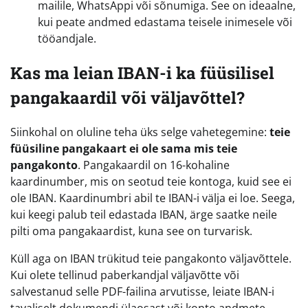
mailile, WhatsAppi või sõnumiga. See on ideaalne,
kui peate andmed edastama teisele inimesele või
tööandjale.
Kas ma leian IBAN-i ka füüsilisel
pangakaardil või väljavõttel?
Siinkohal on oluline teha üks selge vahetegemine:
teie
füüsiline pangakaart ei ole sama mis teie
pangakonto
. Pangakaardil on 16-kohaline
kaardinumber, mis on seotud teie kontoga, kuid see ei
ole IBAN. Kaardinumbri abil te IBAN-i välja ei loe. Seega,
kui keegi palub teil edastada IBAN, ärge saatke neile
pilti oma pangakaardist, kuna see on turvarisk.
Küll aga on IBAN trükitud teie pangakonto väljavõttele.
Kui olete tellinud paberkandjal väljavõtte või
salvestanud selle PDF-failina arvutisse, leiate IBAN-i