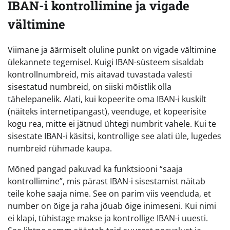
IBAN-i kontrollimine ja vigade
vältimine
Viimane ja äärmiselt oluline punkt on vigade vältimine
ülekannete tegemisel. Kuigi IBAN-süsteem sisaldab
kontrollnumbreid, mis aitavad tuvastada valesti
sisestatud numbreid, on siiski mõistlik olla
tähelepanelik. Alati, kui kopeerite oma IBAN-i kuskilt
(näiteks internetipangast), veenduge, et kopeerisite
kogu rea, mitte ei jätnud ühtegi numbrit vahele. Kui te
sisestate IBAN-i käsitsi, kontrollige see alati üle, lugedes
numbreid rühmade kaupa.
Mõned pangad pakuvad ka funktsiooni “saaja
kontrollimine”, mis pärast IBAN-i sisestamist näitab
teile kohe saaja nime. See on parim viis veenduda, et
number on õige ja raha jõuab õige inimeseni. Kui nimi
ei klapi, tühistage makse ja kontrollige IBAN-i uuesti.