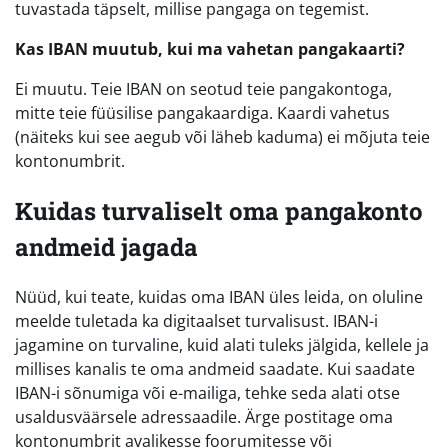
tuvastada täpselt, millise pangaga on tegemist.
Kas IBAN muutub, kui ma vahetan pangakaarti?
Ei muutu. Teie IBAN on seotud teie pangakontoga,
mitte teie füüsilise pangakaardiga. Kaardi vahetus
(näiteks kui see aegub või läheb kaduma) ei mõjuta teie
kontonumbrit.
Kuidas turvaliselt oma pangakonto
andmeid jagada
Nüüd, kui teate, kuidas oma IBAN üles leida, on oluline
meelde tuletada ka digitaalset turvalisust. IBAN-i
jagamine on turvaline, kuid alati tuleks jälgida, kellele ja
millises kanalis te oma andmeid saadate. Kui saadate
IBAN-i sõnumiga või e-mailiga, tehke seda alati otse
usaldusväärsele adressaadile. Ärge postitage oma
kontonumbrit avalikesse foorumitesse või