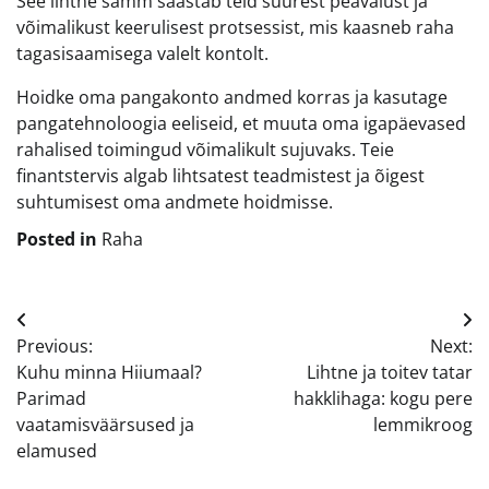
See lihtne samm säästab teid suurest peavalust ja
võimalikust keerulisest protsessist, mis kaasneb raha
tagasisaamisega valelt kontolt.
Hoidke oma pangakonto andmed korras ja kasutage
pangatehnoloogia eeliseid, et muuta oma igapäevased
rahalised toimingud võimalikult sujuvaks. Teie
finantstervis algab lihtsatest teadmistest ja õigest
suhtumisest oma andmete hoidmisse.
Posted in
Raha
Navigeerimine
Previous:
Next:
Kuhu minna Hiiumaal?
Lihtne ja toitev tatar
Parimad
hakklihaga: kogu pere
vaatamisväärsused ja
lemmikroog
elamused