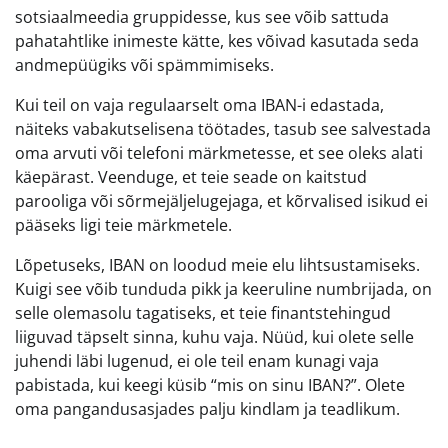
sotsiaalmeedia gruppidesse, kus see võib sattuda
pahatahtlike inimeste kätte, kes võivad kasutada seda
andmepüügiks või spämmimiseks.
Kui teil on vaja regulaarselt oma IBAN-i edastada,
näiteks vabakutselisena töötades, tasub see salvestada
oma arvuti või telefoni märkmetesse, et see oleks alati
käepärast. Veenduge, et teie seade on kaitstud
parooliga või sõrmejäljelugejaga, et kõrvalised isikud ei
pääseks ligi teie märkmetele.
Lõpetuseks, IBAN on loodud meie elu lihtsustamiseks.
Kuigi see võib tunduda pikk ja keeruline numbrijada, on
selle olemasolu tagatiseks, et teie finantstehingud
liiguvad täpselt sinna, kuhu vaja. Nüüd, kui olete selle
juhendi läbi lugenud, ei ole teil enam kunagi vaja
pabistada, kui keegi küsib “mis on sinu IBAN?”. Olete
oma pangandusasjades palju kindlam ja teadlikum.