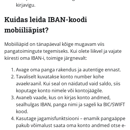
kirjavigu.
Kuidas leida IBAN-koodi
mobiiliäpist?
Mobiiliäpid on tänapäeval kõige mugavam viis
pangatoimingute tegemiseks. Kui olete liikvel ja vajate
kiiresti oma IBAN-i, toimige järgnevalt:
Avage oma panga rakendus ja autentige ennast.
Tavaliselt kuvatakse konto number kohe
avaekraanil. Kui seal on näidatud vaid saldo, siis
koputage konto nimele või kontojäägile.
Avaneb vaade, kus on kirjas konto andmed,
sealhulgas IBAN, panga nimi ja sageli ka BIC/SWIFT
kood.
Kasutage jagamisfunktsiooni – enamik pangaäppe
pakub võimalust saata oma konto andmed otse e-