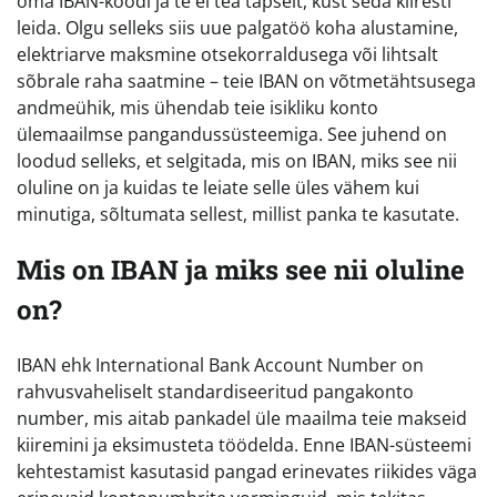
oma IBAN-koodi ja te ei tea täpselt, kust seda kiiresti
leida. Olgu selleks siis uue palgatöö koha alustamine,
elektriarve maksmine otsekorraldusega või lihtsalt
sõbrale raha saatmine – teie IBAN on võtmetähtsusega
andmeühik, mis ühendab teie isikliku konto
ülemaailmse pangandussüsteemiga. See juhend on
loodud selleks, et selgitada, mis on IBAN, miks see nii
oluline on ja kuidas te leiate selle üles vähem kui
minutiga, sõltumata sellest, millist panka te kasutate.
Mis on IBAN ja miks see nii oluline
on?
IBAN ehk International Bank Account Number on
rahvusvaheliselt standardiseeritud pangakonto
number, mis aitab pankadel üle maailma teie makseid
kiiremini ja eksimusteta töödelda. Enne IBAN-süsteemi
kehtestamist kasutasid pangad erinevates riikides väga