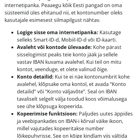
internetipanka. Peaaegu kõik Eesti pangad on oma
süsteemid üles ehitanud nii, et kontonumber oleks
kasutajale esimesest silmapilgust nähtav.
Logige sisse oma internetipanka:
Kasutage
selleks Smart-ID-d, Mobiil-ID-d või ID-kaarti.
Avaleht või kontode ülevaade:
Kohe pärast
sisselogimist peaks teie konto jääk ja sellele
vastav IBAN kuvama avalehel. Kui teil on mitu
kontot, veenduge, et olete valinud õige.
Konto detailid:
Kui te ei näe kontonumbrit kohe
avalehel, klõpsake oma kontol, et avada “Konto
detailid” või “Konto väljavõte”. Seal on IBAN
tavaliselt selgelt välja toodud koos võimalusega
see ühe klõpsuga kopeerida.
Kopeerimise funktsioon:
Paljudes uutes äppides
ja veebipankades on IBAN-i kõrval väike ikoon,
millel vajutades kopeeritakse number
lõikepuhvrisse. See on kõige kindlam viis vältida