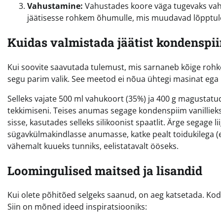
Vahustamine:
Vahustades koore väga tugevaks vahuk
jäätisesse rohkem õhumulle, mis muudavad lõpptul
Kuidas valmistada jäätist kondenspi
Kui soovite saavutada tulemust, mis sarnaneb kõige rohk
segu parim valik. See meetod ei nõua ühtegi masinat ega 
Selleks vajate 500 ml vahukoort (35%) ja 400 g magustat
tekkimiseni. Teises anumas segage kondenspiim vanillieks
sisse, kasutades selleks silikoonist spaatlit. Ärge segage li
sügavkülmakindlasse anumasse, katke pealt toidukilega (et
vähemalt kuueks tunniks, eelistatavalt ööseks.
Loomingulised maitsed ja lisandid
Kui olete põhitõed selgeks saanud, on aeg katsetada. Kodu
Siin on mõned ideed inspiratsiooniks: