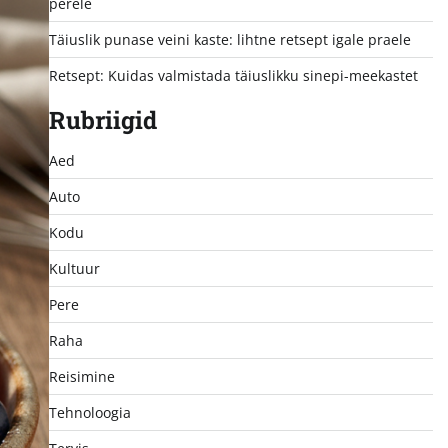
perele
Täiuslik punase veini kaste: lihtne retsept igale praele
Retsept: Kuidas valmistada täiuslikku sinepi-meekastet
Rubriigid
Aed
Auto
Kodu
Kultuur
Pere
Raha
Reisimine
Tehnoloogia