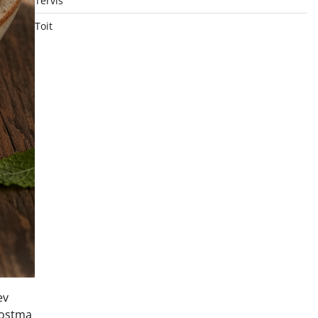
Tervis
Toit
ev
 ostma