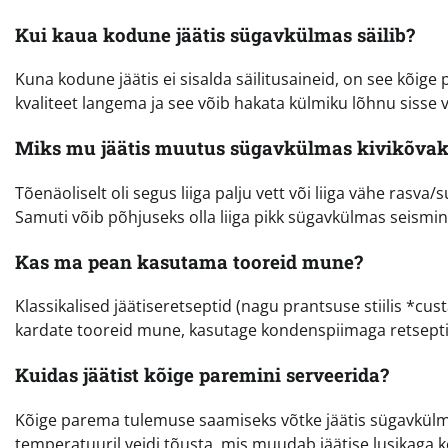
Kui kaua kodune jäätis sügavkülmas säilib?
Kuna kodune jäätis ei sisalda säilitusaineid, on see kõig
kvaliteet langema ja see võib hakata külmiku lõhnu sisse 
Miks mu jäätis muutus sügavkülmas kivikõvak
Tõenäoliselt oli segus liiga palju vett või liiga vähe rasv
Samuti võib põhjuseks olla liiga pikk sügavkülmas seismine
Kas ma pean kasutama tooreid mune?
Klassikalised jäätiseretseptid (nagu prantsuse stiilis *c
kardate tooreid mune, kasutage kondenspiimaga retsepti,
Kuidas jäätist kõige paremini serveerida?
Kõige parema tulemuse saamiseks võtke jäätis sügavkülma
temperatuuril veidi tõusta, mis muudab jäätise lusikaga k