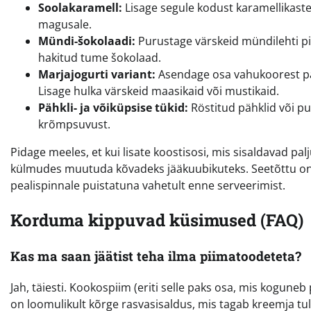
Soolakaramell:
Lisage segule kodust karamellikaste
magusale.
Mündi-šokolaadi:
Purustage värskeid mündilehti pii
hakitud tume šokolaad.
Marjajogurti variant:
Asendage osa vahukoorest pa
Lisage hulka värskeid maasikaid või mustikaid.
Pähkli- ja võiküpsise tükid:
Röstitud pähklid või p
krõmpsuvust.
Pidage meeles, et kui lisate koostisosi, mis sisaldavad pa
külmudes muutuda kõvadeks jääkuubikuteks. Seetõttu on 
pealispinnale puistatuna vahetult enne serveerimist.
Korduma kippuvad küsimused (FAQ)
Kas ma saan jäätist teha ilma piimatoodeteta?
Jah, täiesti. Kookospiim (eriti selle paks osa, mis kogune
on loomulikult kõrge rasvasisaldus, mis tagab kreemja tu