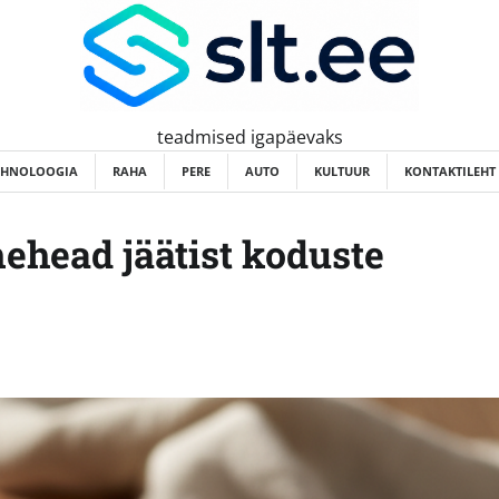
teadmised igapäevaks
EHNOLOOGIA
RAHA
PERE
AUTO
KULTUUR
KONTAKTILEHT
mehead jäätist koduste