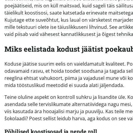
poejäätiseid, mis on küll maitsvad, kuid sageli täis säilitusa
täielikult koostisosi, saate katsetada erinevate maitsetega
Kujutage ette suveõhtut, kus laual on värsketest marjadest
mille tekstuuri olete ise täiuslikkuseni lihvinud. See artikk
vaid piisab vaid vähesest kannatlikkusest ja õigest tehnika
Miks eelistada kodust jäätist poekau
Koduse jäätise suurim eelis on vaieldamatult kvaliteet. P
odavamaid rasvu, et hoida toodet soodsana ja tagada selle
reeglina ehtsat vahukoort, piima ja vajadusel mune või k
mida tööstuslikud meetodid ei suuda alati jäljendada.
Teine oluline aspekt on kontroll suhkru ja lisandite üle.
asendada selle tervislikumate alternatiividega nagu mesi
viis kasutada ära hooajalisi marju ja puuvilju. Kas teile 
šokolaadi? Poest sellist leidub harva, aga kodus on see 
Põhilised koostisosad ja nende roll