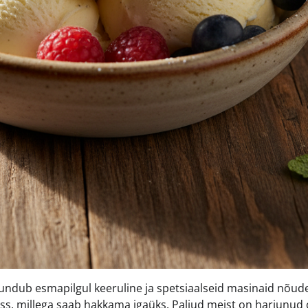
tundub esmapilgul keeruline ja spetsiaalseid masinaid nõud
tsess, millega saab hakkama igaüks. Paljud meist on harjunud