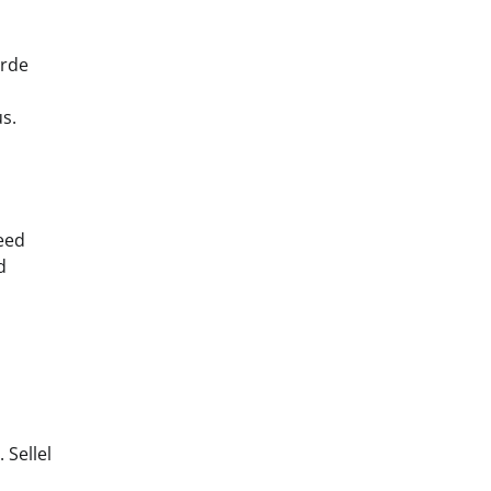
urde
s.
need
d
 Sellel