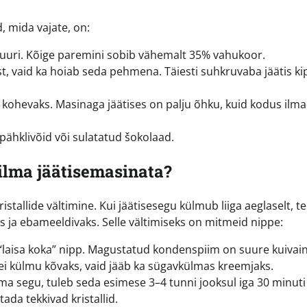
 mida vajate, on:
stuuri. Kõige paremini sobib vähemalt 35% vahukoor.
t, vaid ka hoiab seda pehmena. Täiesti suhkruvaba jäätis k
 kohevaks. Masinaga jäätises on palju õhku, kuid kodus ilma
pähklivõid või sulatatud šokolaad.
ilma jäätisemasinata?
stallide vältimine. Kui jäätisesegu külmub liiga aeglaselt, t
 ja ebameeldivaks. Selle vältimiseks on mitmeid nippe:
laisa koka” nipp. Magustatud kondenspiim on suure kuivai
ei külmu kõvaks, vaid jääb ka sügavkülmas kreemjaks.
iima segu, tuleb seda esimese 3–4 tunni jooksul iga 30 minuti
tada tekkivad kristallid.