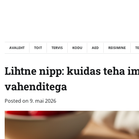
Skip
to
content
AVALEHT
TOIT
TERVIS
KODU
AED
REISIMINE
T
Lihtne nipp: kuidas teha i
vahenditega
Posted on
9. mai 2026