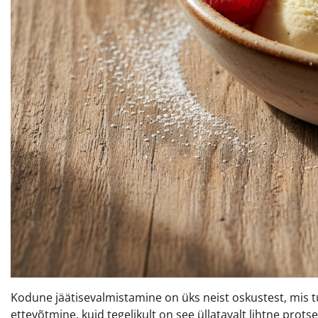
Kodune jäätisevalmistamine on üks neist oskustest, mis 
ettevõtmine, kuid tegelikult on see üllatavalt lihtne pro