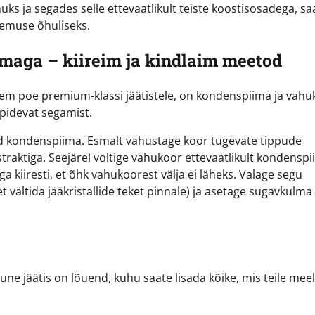
s ja segades selle ettevaatlikult teiste koostisosadega, sa
emuse õhuliseks.
imaga – kiireim ja kindlaim meetod
em poe premium-klassi jäätistele, on kondenspiima ja vah
pidevat segamist.
ud kondenspiima. Esmalt vahustage koor tugevate tippude
traktiga. Seejärel voltige vahukoor ettevaatlikult kondensp
iga kiiresti, et õhk vahukoorest välja ei läheks. Valage segu
 vältida jääkristallide teket pinnale) ja asetage sügavkülma
ne jäätis on lõuend, kuhu saate lisada kõike, mis teile meel