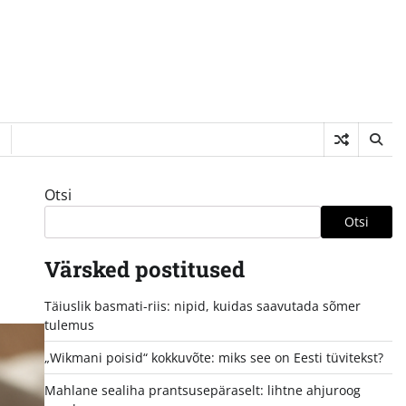
Otsi
Otsi
Värsked postitused
Täiuslik basmati-riis: nipid, kuidas saavutada sõmer
tulemus
„Wikmani poisid“ kokkuvõte: miks see on Eesti tüvitekst?
Mahlane sealiha prantsusepäraselt: lihtne ahjuroog