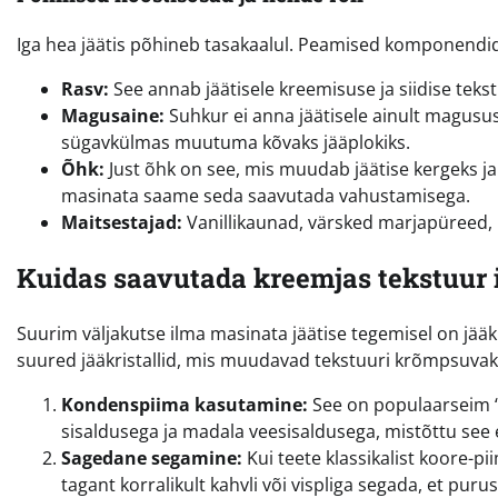
Iga hea jäätis põhineb tasakaalul. Peamised komponendid,
Rasv:
See annab jäätisele kreemisuse ja siidise tek
Magusaine:
Suhkur ei anna jäätisele ainult magusus
sügavkülmas muutuma kõvaks jääplokiks.
Õhk:
Just õhk on see, mis muudab jäätise kergeks ja
masinata saame seda saavutada vahustamisega.
Maitsestajad:
Vanillikaunad, värsked marjapüreed, 
Kuidas saavutada kreemjas tekstuur 
Suurim väljakutse ilma masinata jäätise tegemisel on jääkri
suured jääkristallid, mis muudavad tekstuuri krõmpsuvaks
Kondenspiima kasutamine:
See on populaarseim “
sisaldusega ja madala veesisaldusega, mistõttu see 
Sagedane segamine:
Kui teete klassikalist koore-p
tagant korralikult kahvli või vispliga segada, et purus