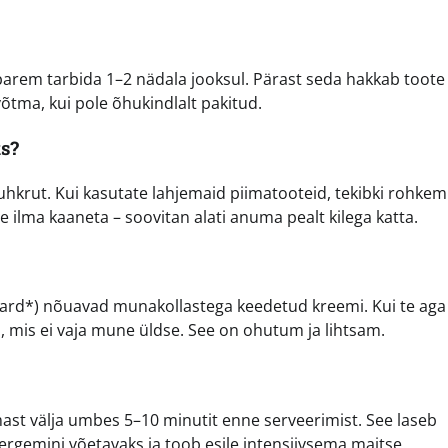
e parem tarbida 1–2 nädala jooksul. Pärast seda hakkab toote
võtma, kui pole õhukindlalt pakitud.
s?
a/suhkrut. Kui kasutate lahjemaid piimatooteid, tekibki rohkem
 ilma kaaneta – soovitan alati anuma pealt kilega katta.
ustard*) nõuavad munakollastega keedetud kreemi. Kui te aga
 mis ei vaja mune üldse. See on ohutum ja lihtsam.
st välja umbes 5–10 minutit enne serveerimist. See laseb
ergemini võetavaks ja toob esile intensiivsema maitse.