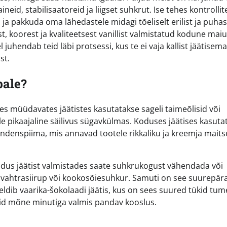
ineid, stabilisaatoreid ja liigset suhkrut. Ise tehes kontrollit
 ja pakkuda oma lähedastele midagi tõeliselt erilist ja puhas
, koorest ja kvaliteetsest vanillist valmistatud kodune maiu
el juhendab teid läbi protsessi, kus te ei vaja kallist jäätisema
st.
bale?
oes müüdavates jäätistes kasutatakse sageli taimeõlisid või
 pikaajaline säilivus sügavkülmas. Koduses jäätises kasutat
ondenspiima, mis annavad tootele rikkaliku ja kreemja maits
 Kodus jäätist valmistades saate suhkrukogust vähendada või
, vahtrasiirup või kookosõiesuhkur. Samuti on see suurepär
meeldib vaarika-šokolaadi jäätis, kus on sees suured tükid tu
vaid mõne minutiga valmis pandav kooslus.