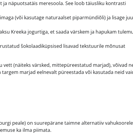
t ja näpuotsatäis meresoola. See loob täiusliku kontrasti
maga (või kasutage naturaalset piparmündiõli) ja lisage ju
ksu Kreeka jogurtiga, et saada värskem ja hapukam tulemu
urustatud šokolaadiküpsised lisavad tekstuurile mõnusat
lju vett (näiteks värsked, mittepüreestatud marjad), võivad 
targem marjad eelnevalt püreestada või kasutada neid vai
b purgi peale) on suurepärane taimne alternatiiv vahukoorele.
lemuse ka ilma piimata.