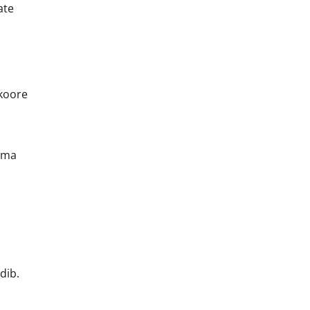
ate
ukoore
iima
dib.