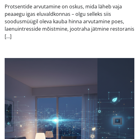
Protsentide arvutamine on oskus, mida läheb vaja
peaaegu igas eluvaldkonnas – olgu selleks siis
soodusmüügil oleva kauba hinna arvutamine poes,
laenuintresside mõistmine, jootraha jätmine restoranis
[…]