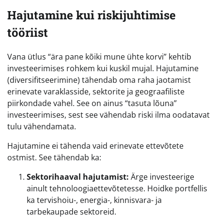
Hajutamine kui riskijuhtimise
tööriist
Vana ütlus “ära pane kõiki mune ühte korvi” kehtib
investeerimises rohkem kui kuskil mujal. Hajutamine
(diversifitseerimine) tähendab oma raha jaotamist
erinevate varaklasside, sektorite ja geograafiliste
piirkondade vahel. See on ainus “tasuta lõuna”
investeerimises, sest see vähendab riski ilma oodatavat
tulu vähendamata.
Hajutamine ei tähenda vaid erinevate ettevõtete
ostmist. See tähendab ka:
Sektorihaaval hajutamist:
Ärge investeerige
ainult tehnoloogiaettevõtetesse. Hoidke portfellis
ka tervishoiu-, energia-, kinnisvara- ja
tarbekaupade sektoreid.