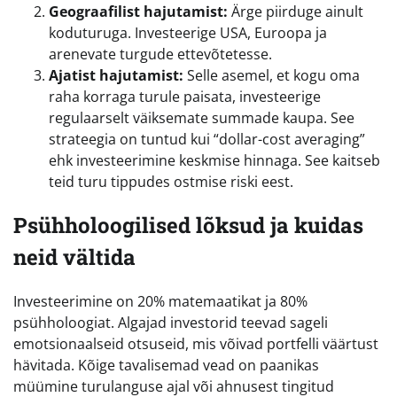
Geograafilist hajutamist:
Ärge piirduge ainult
koduturuga. Investeerige USA, Euroopa ja
arenevate turgude ettevõtetesse.
Ajatist hajutamist:
Selle asemel, et kogu oma
raha korraga turule paisata, investeerige
regulaarselt väiksemate summade kaupa. See
strateegia on tuntud kui “dollar-cost averaging”
ehk investeerimine keskmise hinnaga. See kaitseb
teid turu tippudes ostmise riski eest.
Psühholoogilised lõksud ja kuidas
neid vältida
Investeerimine on 20% matemaatikat ja 80%
psühholoogiat. Algajad investorid teevad sageli
emotsionaalseid otsuseid, mis võivad portfelli väärtust
hävitada. Kõige tavalisemad vead on paanikas
müümine turulanguse ajal või ahnusest tingitud