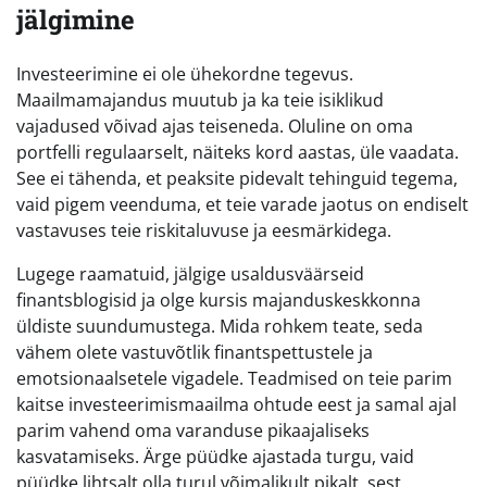
jälgimine
Investeerimine ei ole ühekordne tegevus.
Maailmamajandus muutub ja ka teie isiklikud
vajadused võivad ajas teiseneda. Oluline on oma
portfelli regulaarselt, näiteks kord aastas, üle vaadata.
See ei tähenda, et peaksite pidevalt tehinguid tegema,
vaid pigem veenduma, et teie varade jaotus on endiselt
vastavuses teie riskitaluvuse ja eesmärkidega.
Lugege raamatuid, jälgige usaldusväärseid
finantsblogisid ja olge kursis majanduskeskkonna
üldiste suundumustega. Mida rohkem teate, seda
vähem olete vastuvõtlik finantspettustele ja
emotsionaalsetele vigadele. Teadmised on teie parim
kaitse investeerimismaailma ohtude eest ja samal ajal
parim vahend oma varanduse pikaajaliseks
kasvatamiseks. Ärge püüdke ajastada turgu, vaid
püüdke lihtsalt olla turul võimalikult pikalt, sest