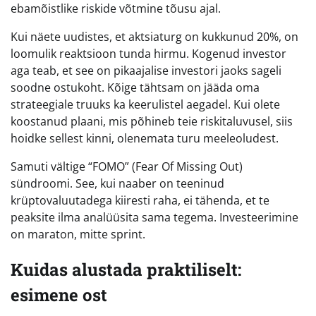
ebamõistlike riskide võtmine tõusu ajal.
Kui näete uudistes, et aktsiaturg on kukkunud 20%, on
loomulik reaktsioon tunda hirmu. Kogenud investor
aga teab, et see on pikaajalise investori jaoks sageli
soodne ostukoht. Kõige tähtsam on jääda oma
strateegiale truuks ka keerulistel aegadel. Kui olete
koostanud plaani, mis põhineb teie riskitaluvusel, siis
hoidke sellest kinni, olenemata turu meeleoludest.
Samuti vältige “FOMO” (Fear Of Missing Out)
sündroomi. See, kui naaber on teeninud
krüptovaluutadega kiiresti raha, ei tähenda, et te
peaksite ilma analüüsita sama tegema. Investeerimine
on maraton, mitte sprint.
Kuidas alustada praktiliselt:
esimene ost