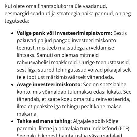
Kui olete oma finantsolukorra üle vaadanud,
eesmärgid seadnud ja strateegia paika pannud, on aeg
tegutseda:
Valige pank või investeerimisplatvorm:
Eestis
pakuvad paljud pangad investeerimiskonto
teenust, mis teeb maksudega arveldamise
lihtsaks. Samuti on olemas mitmeid
rahvusvahelisi maaklereid. Uurige teenustasusid,
sest liiga suured tehingutasud võivad pikaajaliselt
teie tootlust märkimisväärselt vähendada.
Avage investeerimiskonto:
See on spetsiaalne
konto, mis võimaldab tulumaksu edasi lükata. See
tähendab, et saate kogu oma tulu reinvesteerida,
ilma et peaksite iga tehingu pealt kohe makse
maksma.
Tehke esimene tehing:
Algajale sobib kõige
paremini lihtne ja odav laia turu indeksfond (ETF).
See pakub kohest hajutatust ja väga madalaid