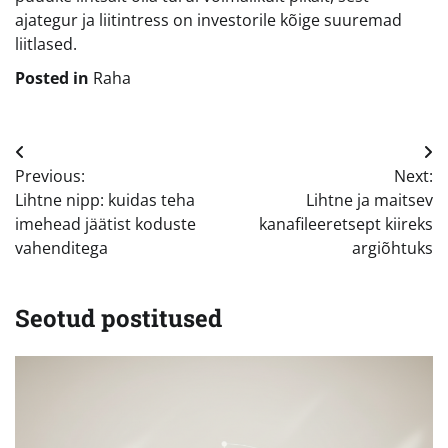
ajategur ja liitintress on investorile kõige suuremad
liitlased.
Posted in
Raha
Navigeerimine
Previous:
Next:
Lihtne nipp: kuidas teha
Lihtne ja maitsev
imehead jäätist koduste
kanafileeretsept kiireks
vahenditega
argiõhtuks
Seotud postitused