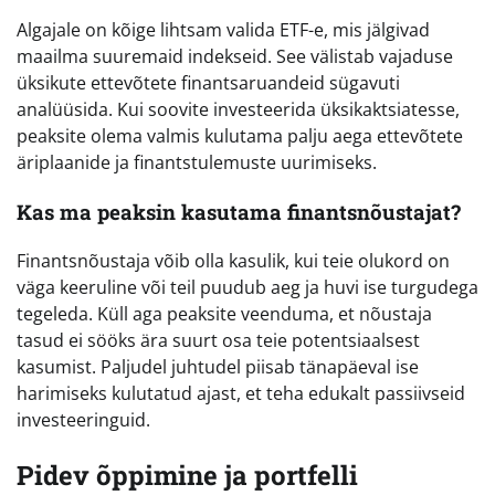
Algajale on kõige lihtsam valida ETF-e, mis jälgivad
maailma suuremaid indekseid. See välistab vajaduse
üksikute ettevõtete finantsaruandeid sügavuti
analüüsida. Kui soovite investeerida üksikaktsiatesse,
peaksite olema valmis kulutama palju aega ettevõtete
äriplaanide ja finantstulemuste uurimiseks.
Kas ma peaksin kasutama finantsnõustajat?
Finantsnõustaja võib olla kasulik, kui teie olukord on
väga keeruline või teil puudub aeg ja huvi ise turgudega
tegeleda. Küll aga peaksite veenduma, et nõustaja
tasud ei sööks ära suurt osa teie potentsiaalsest
kasumist. Paljudel juhtudel piisab tänapäeval ise
harimiseks kulutatud ajast, et teha edukalt passiivseid
investeeringuid.
Pidev õppimine ja portfelli