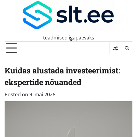
Skip
to
content
teadmised igapäevaks
Kuidas alustada investeerimist:
ekspertide nõuanded
Posted on
9. mai 2026