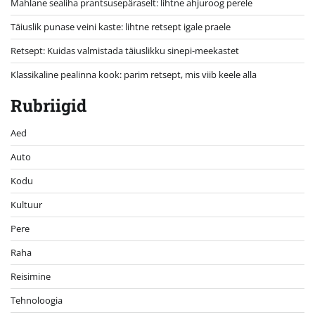
Mahlane sealiha prantsusepäraselt: lihtne ahjuroog perele
Täiuslik punase veini kaste: lihtne retsept igale praele
Retsept: Kuidas valmistada täiuslikku sinepi-meekastet
Klassikaline pealinna kook: parim retsept, mis viib keele alla
Rubriigid
Aed
Auto
Kodu
Kultuur
Pere
Raha
Reisimine
Tehnoloogia