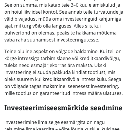
See on summa, mis katab teie 3–6 kuu elamiskulud ja
on hoiul likviidsel kontol. See annab teile turvatunde ja
väldib vajadust müüa oma investeeringuid kahjumiga
ajal, mil turg võib olla languses. Alles siis, kui
puhverfond on olemas, peaksite hakkama mõtlema
vaba raha suunamisest investeeringutesse.
Teine oluline aspekt on võlgade haldamine. Kui teil on
kõrge intressiga tarbimislaene või krediitkaardivõlgu,
tuleks need esmajärjekorras ära maksta. Ükski
investeering ei suuda pakkuda kindlat tootlust, mis
oleks suurem kui krediitkaardivõla intressikulu. Seega
on võlgade tagasimaksmine iseenesest investeering,
mille tootlus on garanteeritud intressimäära ulatuses.
Investeerimiseesmärkide seadmine
Investeerimine ilma selge eesmärgita on nagu
reisimine ilma kaardita – võite jõuda kuskile, kuid see