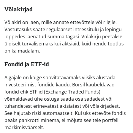
Võlakirjad
Võlakiri on laen, mille annate ettevõttele või riigile.
Vastutasuks saate regulaarset intressitulu ja lepingu
lõppedes laenatud summa tagasi. Võlakirju peetakse
üldiselt turvalisemaks kui aktsiaid, kuid nende tootlus
on ka madalam.
Fondid ja ETF-id
Algajale on kõige soovitatavamaks viisiks alustada
investeerimist fondide kaudu. Börsil kaubeldavad
fondid ehk ETF-id (Exchange Traded Funds)
võimaldavad ühe ostuga saada osa sadadest või
tuhandetest erinevatest aktsiatest või võlakirjadest.
See hajutab riski automaatselt. Kui üks ettevõte fondis
peaks pankrotti minema, ei mõjuta see teie portfelli
märkimisväärselt.