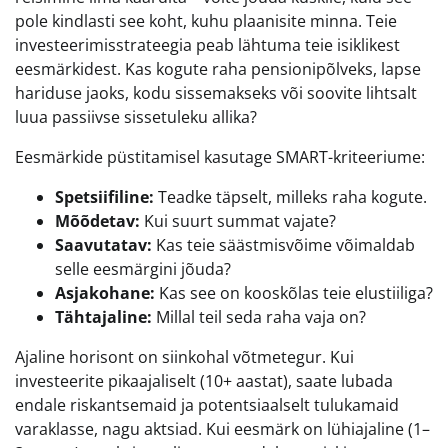
pole kindlasti see koht, kuhu plaanisite minna. Teie
investeerimisstrateegia peab lähtuma teie isiklikest
eesmärkidest. Kas kogute raha pensionipõlveks, lapse
hariduse jaoks, kodu sissemakseks või soovite lihtsalt
luua passiivse sissetuleku allika?
Eesmärkide püstitamisel kasutage SMART-kriteeriume:
Spetsiifiline:
Teadke täpselt, milleks raha kogute.
Mõõdetav:
Kui suurt summat vajate?
Saavutatav:
Kas teie säästmisvõime võimaldab
selle eesmärgini jõuda?
Asjakohane:
Kas see on kooskõlas teie elustiiliga?
Tähtajaline:
Millal teil seda raha vaja on?
Ajaline horisont on siinkohal võtmetegur. Kui
investeerite pikaajaliselt (10+ aastat), saate lubada
endale riskantsemaid ja potentsiaalselt tulukamaid
varaklasse, nagu aktsiad. Kui eesmärk on lühiajaline (1–