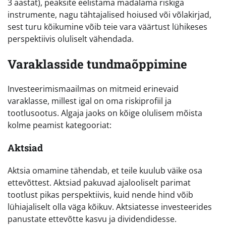
3 aastat), peaksite eelistama madalama riskiga
instrumente, nagu tähtajalised hoiused või võlakirjad,
sest turu kõikumine võib teie vara väärtust lühikeses
perspektiivis oluliselt vähendada.
Varaklasside tundmaõppimine
Investeerimismaailmas on mitmeid erinevaid
varaklasse, millest igal on oma riskiprofiil ja
tootlusootus. Algaja jaoks on kõige olulisem mõista
kolme peamist kategooriat:
Aktsiad
Aktsia omamine tähendab, et teile kuulub väike osa
ettevõttest. Aktsiad pakuvad ajalooliselt parimat
tootlust pikas perspektiivis, kuid nende hind võib
lühiajaliselt olla väga kõikuv. Aktsiatesse investeerides
panustate ettevõtte kasvu ja dividendidesse.