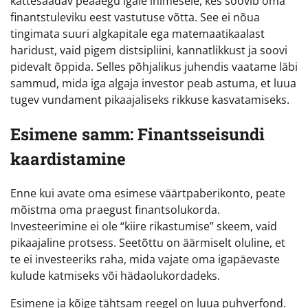
kättesaadav peaaegu igale inimesele, kes soovib oma
finantstuleviku eest vastutuse võtta. See ei nõua
tingimata suuri algkapitale ega matemaatikaalast
haridust, vaid pigem distsipliini, kannatlikkust ja soovi
pidevalt õppida. Selles põhjalikus juhendis vaatame läbi
sammud, mida iga algaja investor peab astuma, et luua
tugev vundament pikaajaliseks rikkuse kasvatamiseks.
Esimene samm: Finantsseisundi
kaardistamine
Enne kui avate oma esimese väärtpaberikonto, peate
mõistma oma praegust finantsolukorda.
Investeerimine ei ole “kiire rikastumise” skeem, vaid
pikaajaline protsess. Seetõttu on äärmiselt oluline, et
te ei investeeriks raha, mida vajate oma igapäevaste
kulude katmiseks või hädaolukordadeks.
Esimene ja kõige tähtsam reegel on luua puhverfond.