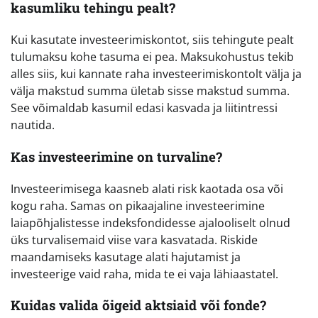
kasumliku tehingu pealt?
Kui kasutate investeerimiskontot, siis tehingute pealt
tulumaksu kohe tasuma ei pea. Maksukohustus tekib
alles siis, kui kannate raha investeerimiskontolt välja ja
välja makstud summa ületab sisse makstud summa.
See võimaldab kasumil edasi kasvada ja liitintressi
nautida.
Kas investeerimine on turvaline?
Investeerimisega kaasneb alati risk kaotada osa või
kogu raha. Samas on pikaajaline investeerimine
laiapõhjalistesse indeksfondidesse ajalooliselt olnud
üks turvalisemaid viise vara kasvatada. Riskide
maandamiseks kasutage alati hajutamist ja
investeerige vaid raha, mida te ei vaja lähiaastatel.
Kuidas valida õigeid aktsiaid või fonde?