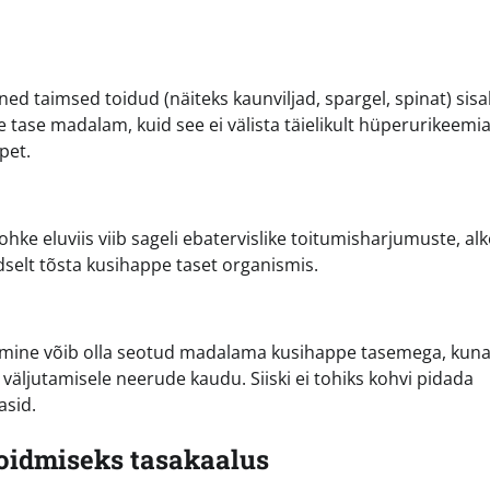
ed taimsed toidud (näiteks kaunviljad, spargel, spinat) sis
pe tase madalam, kuid see ei välista täielikult hüperurikeemi
pet.
rohke eluviis viib sageli ebatervislike toitumisharjumuste, alk
selt tõsta kusihappe taset organismis.
bimine võib olla seotud madalama kusihappe tasemega, kun
äljutamisele neerude kaudu. Siiski ei tohiks kohvi pidada
asid.
hoidmiseks tasakaalus