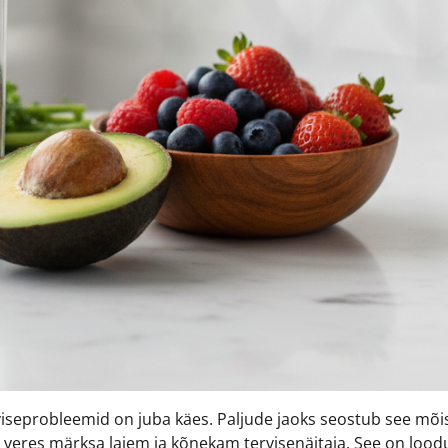
erviseprobleemid on juba käes. Paljude jaoks seostub see mõi
e veres märksa laiem ja kõnekam tervisenäitaja. See on loodu