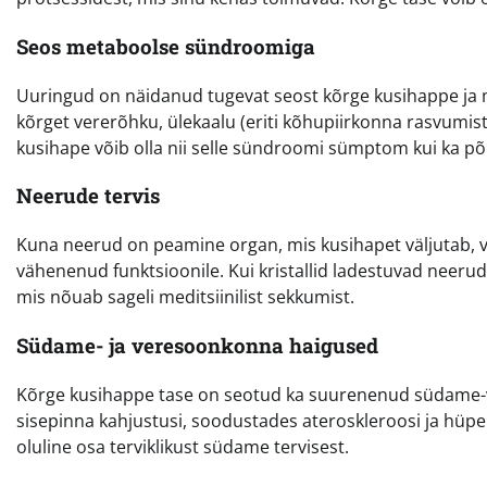
Seos metaboolse sündroomiga
Uuringud on näidanud tugevat seost kõrge kusihappe j
kõrget vererõhku, ülekaalu (eriti kõhupiirkonna rasvumis
kusihape võib olla nii selle sündroomi sümptom kui ka põh
Neerude tervis
Kuna neerud on peamine organ, mis kusihapet väljutab, v
vähenenud funktsioonile. Kui kristallid ladestuvad neerude
mis nõuab sageli meditsiinilist sekkumist.
Südame- ja veresoonkonna haigused
Kõrge kusihappe tase on seotud ka suurenenud südame-v
sisepinna kahjustusi, soodustades ateroskleroosi ja hüpe
oluline osa terviklikust südame tervisest.