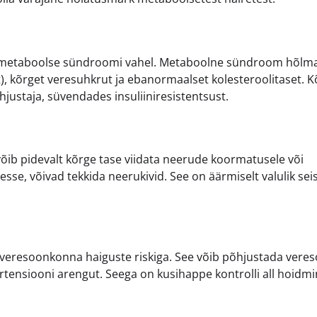
a metaboolse sündroomi vahel. Metaboolne sündroom hõlm
t), kõrget veresuhkrut ja ebanormaalset kolesteroolitaset. 
justaja, süvendades insuliiniresistentsust.
õib pidevalt kõrge tase viidata neerude koormatusele või
sse, võivad tekkida neerukivid. See on äärmiselt valulik sei
eresoonkonna haiguste riskiga. See võib põhjustada vere
rtensiooni arengut. Seega on kusihappe kontrolli all hoidm