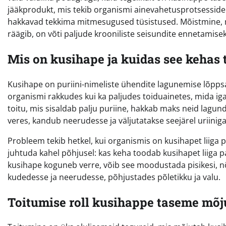
jääkprodukt, mis tekib organismi ainevahetusprotsesside k
hakkavad tekkima mitmesugused tüsistused. Mõistmine, mik
räägib, on võti paljude krooniliste seisundite ennetamise
Mis on kusihape ja kuidas see kehas 
Kusihape on puriini-nimeliste ühendite lagunemise lõppsa
organismi rakkudes kui ka paljudes toiduainetes, mida i
toitu, mis sisaldab palju puriine, hakkab maks neid lagu
veres, kandub neerudesse ja väljutatakse seejärel uriiniga
Probleem tekib hetkel, kui organismis on kusihapet liiga 
juhtuda kahel põhjusel: kas keha toodab kusihapet liiga palj
kusihape koguneb verre, võib see moodustada pisikesi, nõe
kudedesse ja neerudesse, põhjustades põletikku ja valu.
Toitumise roll kusihappe taseme mõj