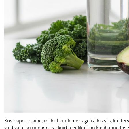
Kusihape on aine, millest kuuleme sageli alles siis, kui t
vaid valuliku podagraga, kuid tegelikult on kusihappe tas