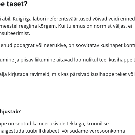
e taset?
il. Kuigi iga labori referentsväärtused võivad veidi erined
 meestel reeglina kõrgem. Kui tulemus on normist väljas, ei
sulteerimist.
enud podagrat või neerukive, on soovitatav kusihapet kontr
tumine ja piisav liikumine aitavad loomulikul teel kusihappe 
 välja kirjutada ravimeid, mis kas pärsivad kusihappe teket või
õhjustab?
pe on seotud ka neerukivide tekkega, kroonilise
aigestuda tüübi II diabeeti või südame-veresoonkonna