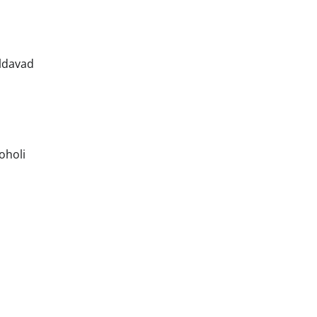
aldavad
a
oholi
a