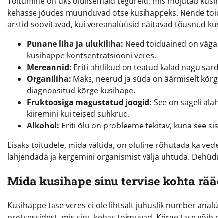
Toitumine on üks olulisemaid tegureid, mis mõjutab kusih
kehasse jõudes muunduvad otse kusihappeks. Nende toid
arstid soovitavad, kui vereanalüüsid näitavad tõusnud ku
Punane liha ja ulukiliha:
Need toiduained on väga 
kusihappe kontsentratsiooni veres.
Mereannid:
Eriti ohtlikud on teatud kalad nagu sardi
Organiliha:
Maks, neerud ja süda on äärmiselt kõrge
diagnoositud kõrge kusihape.
Fruktoosiga magustatud joogid:
See on sageli ala
kiiremini kui teised suhkrud.
Alkohol:
Eriti õlu on probleeme tekitav, kuna see sis
Lisaks toitudele, mida vältida, on oluline rõhutada ka ved
lahjendada ja kergemini organismist välja uhtuda. Dehüdr
Mida kusihape sinu tervise kohta rää
Kusihappe tase veres ei ole lihtsalt juhuslik number ana
protsessidest, mis sinu kehas toimuvad. Kõrge tase võib 