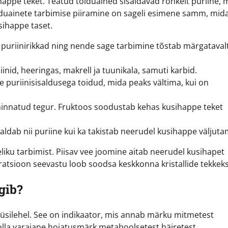
appe teket. Teatud toiduained sisaldavad rohkelt puriine, 
uainete tarbimise piiramine on sageli esimene samm, mid
sihappe taset.
puriinirikkad ning nende sage tarbimine tõstab märgataval
inid, heeringas, makrell ja tuunikala, samuti karbid.
 puriinisisaldusega toidud, mida peaks vältima, kui on
hinnatud tegur. Fruktoos soodustab kehas kusihappe teket
aldab nii puriine kui ka takistab neerudel kusihappe väljuta
eliku tarbimist. Piisav vee joomine aitab neerudel kusihapet
atsioon seevastu loob soodsa keskkonna kristallide tekkeks
gib?
lüüsilehel. See on indikaator, mis annab märku mitmetest
olla varajane hoiatusmärk metaboolsetest häiretest.