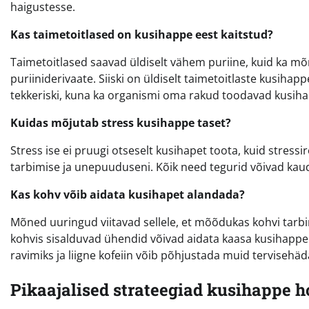
haigustesse.
Kas taimetoitlased on kusihappe eest kaitstud?
Taimetoitlased saavad üldiselt vähem puriine, kuid ka mõn
puriiniderivaate. Siiski on üldiselt taimetoitlaste kusihap
tekkeriski, kuna ka organismi oma rakud toodavad kusiha
Kuidas mõjutab stress kusihappe taset?
Stress ise ei pruugi otseselt kusihapet toota, kuid stressi
tarbimise ja unepuuduseni. Kõik need tegurid võivad kaud
Kas kohv võib aidata kusihapet alandada?
Mõned uuringud viitavad sellele, et mõõdukas kohvi tar
kohvis sisalduvad ühendid võivad aidata kaasa kusihappe v
ravimiks ja liigne kofeiin võib põhjustada muid tervisehäd
Pikaajalised strateegiad kusihappe 