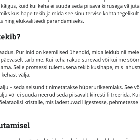
äigus, kuid kui keha ei suuda seda piisava kiirusega väljuta
s kusihape tekib ja mida see sinu tervise kohta tegelikult
ks ning elukvaliteedi parandamiseks.
tekib?
adus. Puriinid on keemilised ühendid, mida leidub nii meie
gapäevaselt tarbime. Kui keha rakud surevad või kui me söö
ndama. Selle protsessi tulemusena tekib kusihape, mis lahus
 kehast välja.
palju – seda seisundit nimetatakse hüperurikeemiaks. See võ
u või ei suuda neerud seda piisavalt kiiresti filtreerida. Kui
lataolisi kristalle, mis ladestuvad liigestesse, pehmetesse
utamisel