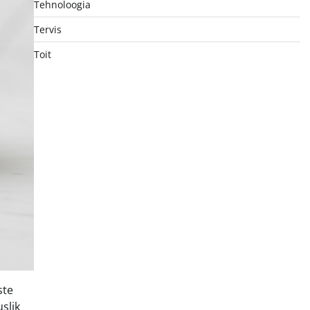
Tehnoloogia
Tervis
Toit
ste
slik