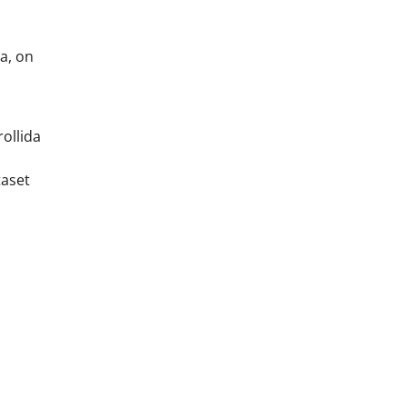
a, on
ollida
taset