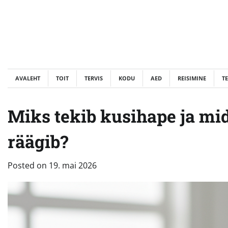
Skip
to
content
AVALEHT
TOIT
TERVIS
KODU
AED
REISIMINE
T
Miks tekib kusihape ja mid
räägib?
Posted on
19. mai 2026