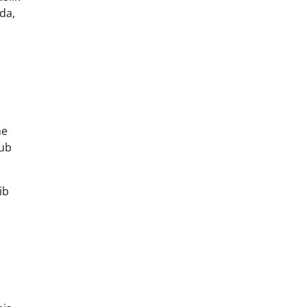
da,
me
tub
ib