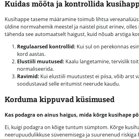
Kuidas mõõta ja kontrollida kusihapp
Kusihappe taseme määramine toimub lihtsa vereanalüüsi ab
üldine normvahemik meestel ja naistel pisut erinev, olles
tähenda see automaatselt haigust, kuid nõuab arstiga kon
Regulaarsed kontrollid:
Kui sul on perekonnas esin
kord aastas.
Elustiili muutused:
Kaalu langetamine, tervislik toi
normaliseerida.
Ravimid:
Kui elustiili muutustest ei piisa, võib arst
soodustavad selle eritumist neerude kaudu.
Korduma kippuvad küsimused
Kas podagra on ainus haigus, mida kõrge kusihape p
Ei, kuigi podagra on kõige tuntum sümptom. Kõrge kusiha
neerupuudulikkuse süvenemisega ja suurenenud riskiga h