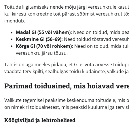
Toitude liigitamiseks nende mõju järgi veresuhkrule kasuta
kui kiiresti konkreetne toit pärast söömist veresuhkrut 
imendub.
Madal GI (55 või vähem):
Need on toidud, mida peak
Keskmine GI (56–69):
Need toidud tõstavad veresuhk
Kõrge GI (70 või rohkem):
Need on toidud, mida tule
veresuhkru järsu tõusu.
Tähtis on aga meeles pidada, et GI ei võta arvesse toidupo
vaadata tervikpilti, sealhulgas toidu kiudainete, valkude j
Parimad toiduained, mis hoiavad ver
Valikute tegemisel peaksime keskenduma toitudele, mis on 
on nimekiri toiduainetest, mis peaksid kuuluma iga tervis
Köögiviljad ja lehtrohelised