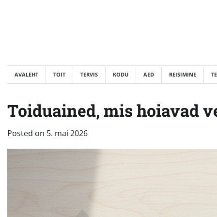
Skip
to
content
AVALEHT
TOIT
TERVIS
KODU
AED
REISIMINE
T
Toiduained, mis hoiavad v
Posted on
5. mai 2026