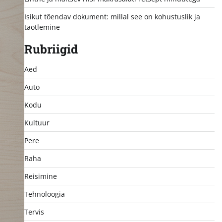
Isikut tõendav dokument: millal see on kohustuslik ja
taotlemine
Rubriigid
Aed
Auto
Kodu
Kultuur
Pere
Raha
Reisimine
Tehnoloogia
Tervis