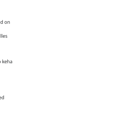
id on
lles
b keha
ed