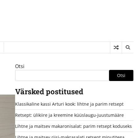
Otsi
Otsi
Värsked postitused
Klassikaline kassi Arturi kook: lihtne ja parim retsept
Retsept: ülikiire ja kreemine küüslaugu-juustumääre
Lihtne ja maitsev makaronisalat: parim retsept koduseks
Lihtne ja maitsev riisi-makrasalati retsept minutitega