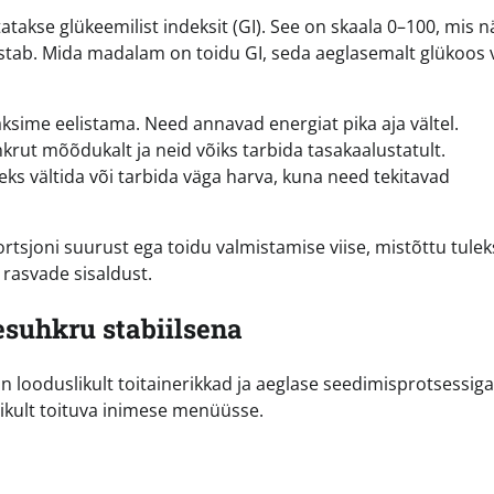
takse glükeemilist indeksit (GI). See on skaala 0–100, mis n
tõstab. Mida madalam on toidu GI, seda aeglasemalt glükoos 
sime eelistama. Need annavad energiat pika aja vältel.
rut mõõdukalt ja neid võiks tarbida tasakaalustatult.
ks vältida või tarbida väga harva, kuna need tekitavad
rtsjoni suurust ega toidu valmistamise viise, mistõttu tulek
a rasvade sisaldust.
esuhkru stabiilsena
looduslikult toitainerikkad ja aeglase seedimisprotsessiga.
likult toituva inimese menüüsse.