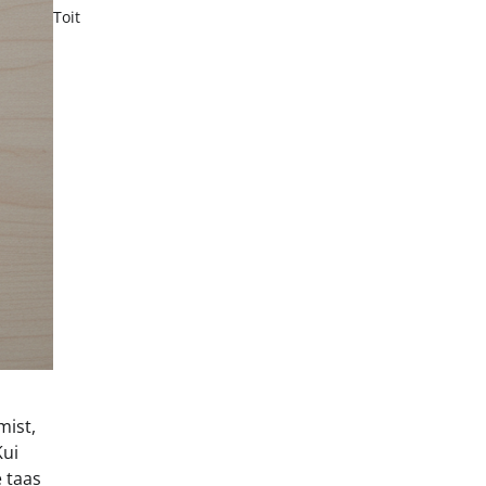
Toit
mist,
Kui
 taas