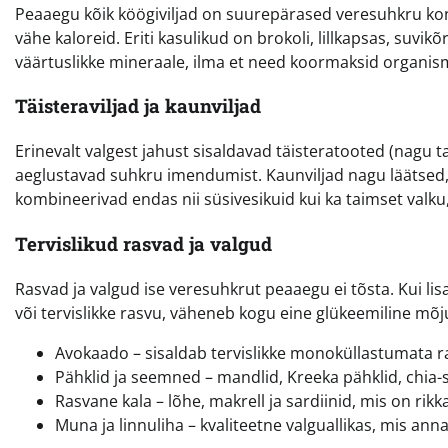
Peaaegu kõik köögiviljad on suurepärased veresuhkru kontro
vähe kaloreid. Eriti kasulikud on brokoli, lillkapsas, suvi
väärtuslikke mineraale, ilma et need koormaksid organism
Täisteraviljad ja kaunviljad
Erinevalt valgest jahust sisaldavad täisteratooted (nagu tat
aeglustavad suhkru imendumist. Kaunviljad nagu läätsed,
kombineerivad endas nii süsivesikuid kui ka taimset valku,
Tervislikud rasvad ja valgud
Rasvad ja valgud ise veresuhkrut peaaegu ei tõsta. Kui lis
või tervislikke rasvu, väheneb kogu eine glükeemiline mõj
Avokaado – sisaldab tervislikke monoküllastumata 
Pähklid ja seemned – mandlid, Kreeka pähklid, chia
Rasvane kala – lõhe, makrell ja sardiinid, mis on ri
Muna ja linnuliha – kvaliteetne valguallikas, mis ann