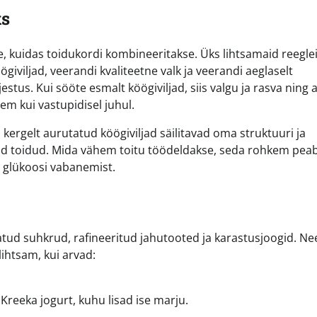
ks
ee, kuidas toidukordi kombineeritakse. Üks lihtsamaid reegle
iviljad, veerandi kvaliteetne valk ja veerandi aeglaselt
tus. Kui sööte esmalt köögiviljad, siis valgu ja rasva ning a
em kui vastupidisel juhul.
i kergelt aurutatud köögiviljad säilitavad oma struktuuri ja
ud toidud. Mida vähem toitu töödeldakse, seda rohkem pea
 glükoosi vabanemist.
tud suhkrud, rafineeritud jahutooted ja karastusjoogid. Ne
ihtsam, kui arvad:
Kreeka jogurt, kuhu lisad ise marju.