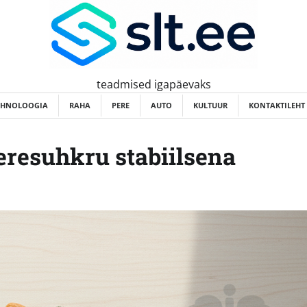
teadmised igapäevaks
EHNOLOOGIA
RAHA
PERE
AUTO
KULTUUR
KONTAKTILEHT
eresuhkru stabiilsena