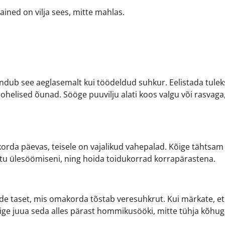
ained on vilja sees, mitte mahlas.
endub see aeglasemalt kui töödeldud suhkur. Eelistada tulek
ohelised õunad. Sööge puuvilju alati koos valgu või rasvaga
orda päevas, teisele on vajalikud vahepalad. Kõige tähtsam
matu ülesöömiseni, ning hoida toidukorrad korrapärastena.
ide taset, mis omakorda tõstab veresuhkrut. Kui märkate, et
ge juua seda alles pärast hommikusööki, mitte tühja kõhug