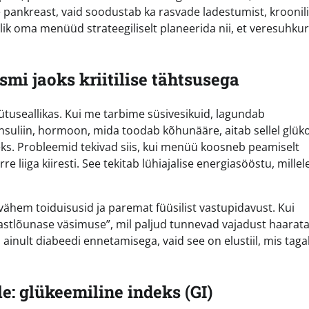
e pankreast, vaid soodustab ka rasvade ladestumist, kroonili
alik oma menüüd strateegiliselt planeerida nii, et veresuhkur
mi jaoks kriitilise tähtsusega
tuseallikas. Kui me tarbime süsivesikuid, lagundab
suliin, hormoon, mida toodab kõhunääre, aitab sellel glüko
ks. Probleemid tekivad siis, kui menüü koosneb peamiselt
 liiga kiiresti. See tekitab lühiajalise energiasööstu, millel
ähem toiduisusid ja paremat füüsilist vastupidavust. Kui
astlõunase väsimuse”, mil paljud tunnevad vajadust haarata
 ainult diabeedi ennetamisega, vaid see on elustiil, mis tag
: glükeemiline indeks (GI)