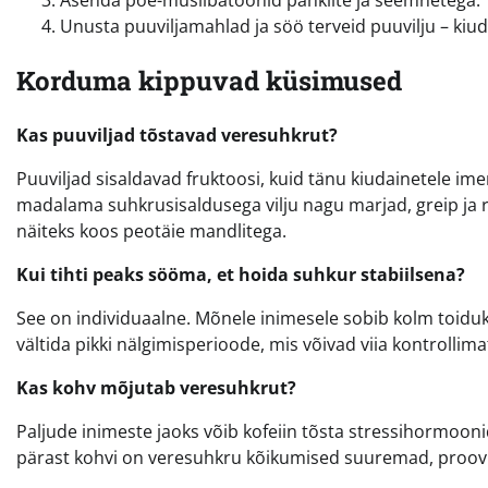
Asenda poe-müslibatoonid pähklite ja seemnetega.
Unusta puuviljamahlad ja söö terveid puuvilju – kiud
Korduma kippuvad küsimused
Kas puuviljad tõstavad veresuhkrut?
Puuviljad sisaldavad fruktoosi, kuid tänu kiudainetele im
madalama suhkrusisaldusega vilju nagu marjad, greip ja r
näiteks koos peotäie mandlitega.
Kui tihti peaks sööma, et hoida suhkur stabiilsena?
See on individuaalne. Mõnele inimesele sobib kolm toiduk
vältida pikki nälgimisperioode, mis võivad viia kontrolli
Kas kohv mõjutab veresuhkrut?
Paljude inimeste jaoks võib kofeiin tõsta stressihormoon
pärast kohvi on veresuhkru kõikumised suuremad, proovi