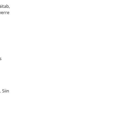
äitab,
verre
s
 Siin