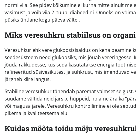
normi viia. See pidev kõikumine ei kurna mitte ainult mei
väsimust ja võib viia 2. tüüpi diabeedini. Õnneks on võim
püsiks ühtlane kogu päeva vältel.
Miks veresuhkru stabiilsus on organis
Veresuhkur ehk vere glükoosisisaldus on keha peamine kü
seedesüsteem need glükoosiks, mis jõuab vereringesse. In
jõuda rakkudesse, kus seda kasutatakse energia tootmise
rafineeritud süsivesikutest ja suhkrust, mis imenduvad verre
järgneb kiire langus.
Stabiilne veresuhkur tähendab paremat vaimset selgust, v
suudame vältida neid järske hüppeid, hoiame ära ka “pär
või magusa järele. Veresuhkru kontrollimine ei ole seotud
pikema ja kvaliteetsema elu.
Kuidas mõõta toidu mõju veresuhkrule