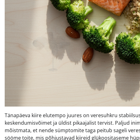
Tänapäeva kiire elutempo juures on veresuhkru stabiilsus
keskendumisvõimet ja üldist pikaajalist tervist. Paljud i
mõistmata, et nende sümptomite taga peitub sageli vere
sööme toite, mis põhjustavad kiireid glükoositaseme hüpp