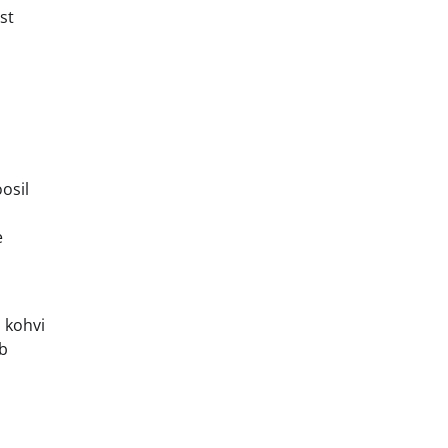
st
osil
e
 kohvi
ab