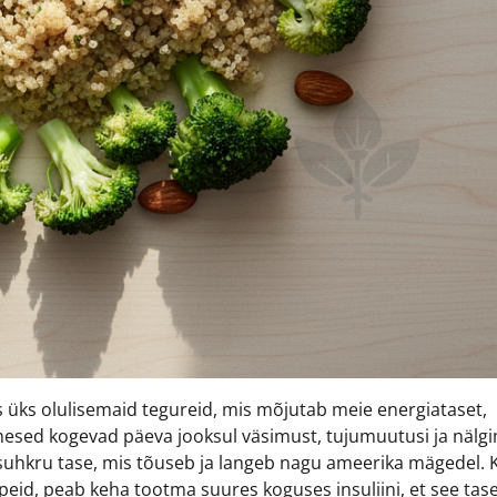
 üks olulisemaid tegureid, mis mõjutab meie energiataset,
nimesed kogevad päeva jooksul väsimust, tujumuutusi ja nälgi
suhkru tase, mis tõuseb ja langeb nagu ameerika mägedel. 
eid, peab keha tootma suures koguses insuliini, et see tase