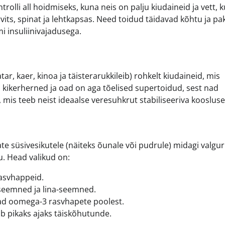
lli all hoidmiseks, kuna neis on palju kiudaineid ja vett, k
kõrvits, spinat ja lehtkapsas. Need toidud täidavad kõhtu ja p
i insuliinivajadusega.
ar, kaer, kinoa ja täisterarukkileib) rohkelt kiudaineid, mis
 kikerherned ja oad on aga tõelised supertoidud, sest nad
 mis teeb neist ideaalse veresuhkrut stabiliseeriva koosluse
ate süsivesikutele (näiteks õunale või pudrule) midagi valgur
u. Head valikud on:
rasvhappeid.
-seemned ja lina-seemned.
kkad oomega-3 rasvhapete poolest.
ab pikaks ajaks täiskõhutunde.