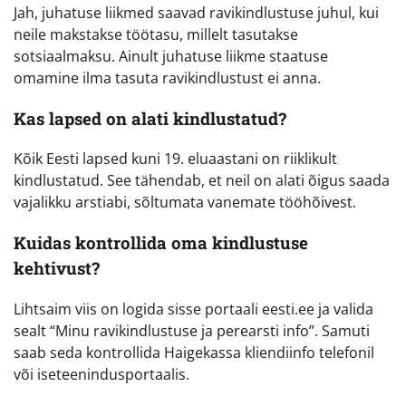
Jah, juhatuse liikmed saavad ravikindlustuse juhul, kui
neile makstakse töötasu, millelt tasutakse
sotsiaalmaksu. Ainult juhatuse liikme staatuse
omamine ilma tasuta ravikindlustust ei anna.
Kas lapsed on alati kindlustatud?
Kõik Eesti lapsed kuni 19. eluaastani on riiklikult
kindlustatud. See tähendab, et neil on alati õigus saada
vajalikku arstiabi, sõltumata vanemate tööhõivest.
Kuidas kontrollida oma kindlustuse
kehtivust?
Lihtsaim viis on logida sisse portaali eesti.ee ja valida
sealt “Minu ravikindlustuse ja perearsti info”. Samuti
saab seda kontrollida Haigekassa kliendiinfo telefonil
või iseteenindusportaalis.