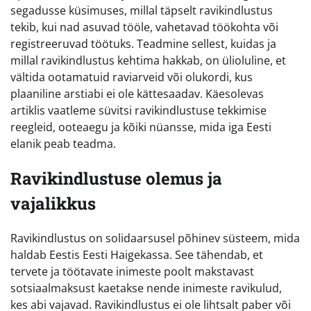
segadusse küsimuses, millal täpselt ravikindlustus
tekib, kui nad asuvad tööle, vahetavad töökohta või
registreeruvad töötuks. Teadmine sellest, kuidas ja
millal ravikindlustus kehtima hakkab, on ülioluline, et
vältida ootamatuid raviarveid või olukordi, kus
plaaniline arstiabi ei ole kättesaadav. Käesolevas
artiklis vaatleme süvitsi ravikindlustuse tekkimise
reegleid, ooteaegu ja kõiki nüansse, mida iga Eesti
elanik peab teadma.
Ravikindlustuse olemus ja
vajalikkus
Ravikindlustus on solidaarsusel põhinev süsteem, mida
haldab Eestis Eesti Haigekassa. See tähendab, et
tervete ja töötavate inimeste poolt makstavast
sotsiaalmaksust kaetakse nende inimeste ravikulud,
kes abi vajavad. Ravikindlustus ei ole lihtsalt paber või