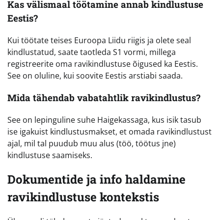
Kas välismaal töötamine annab kindlustuse
Eestis?
Kui töötate teises Euroopa Liidu riigis ja olete seal
kindlustatud, saate taotleda S1 vormi, millega
registreerite oma ravikindlustuse õigused ka Eestis.
See on oluline, kui soovite Eestis arstiabi saada.
Mida tähendab vabatahtlik ravikindlustus?
See on lepinguline suhe Haigekassaga, kus isik tasub
ise igakuist kindlustusmakset, et omada ravikindlustust
ajal, mil tal puudub muu alus (töö, töötus jne)
kindlustuse saamiseks.
Dokumentide ja info haldamine
ravikindlustuse kontekstis