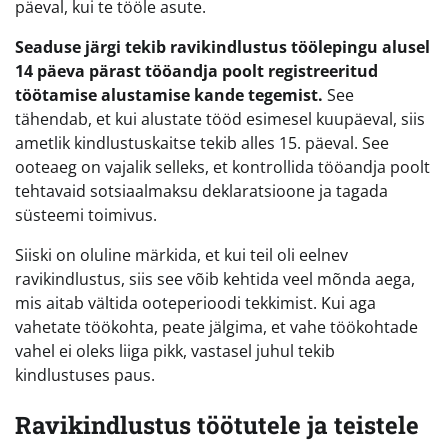
päeval, kui te tööle asute.
Seaduse järgi tekib ravikindlustus töölepingu alusel
14 päeva pärast tööandja poolt registreeritud
töötamise alustamise kande tegemist.
See
tähendab, et kui alustate tööd esimesel kuupäeval, siis
ametlik kindlustuskaitse tekib alles 15. päeval. See
ooteaeg on vajalik selleks, et kontrollida tööandja poolt
tehtavaid sotsiaalmaksu deklaratsioone ja tagada
süsteemi toimivus.
Siiski on oluline märkida, et kui teil oli eelnev
ravikindlustus, siis see võib kehtida veel mõnda aega,
mis aitab vältida ooteperioodi tekkimist. Kui aga
vahetate töökohta, peate jälgima, et vahe töökohtade
vahel ei oleks liiga pikk, vastasel juhul tekib
kindlustuses paus.
Ravikindlustus töötutele ja teistele