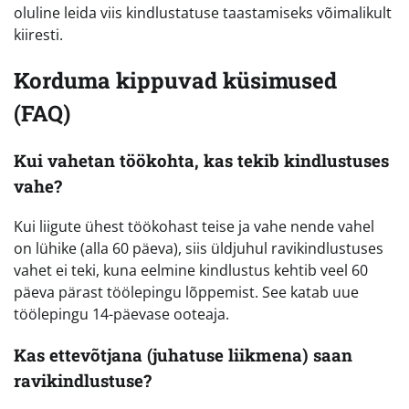
oluline leida viis kindlustatuse taastamiseks võimalikult
kiiresti.
Korduma kippuvad küsimused
(FAQ)
Kui vahetan töökohta, kas tekib kindlustuses
vahe?
Kui liigute ühest töökohast teise ja vahe nende vahel
on lühike (alla 60 päeva), siis üldjuhul ravikindlustuses
vahet ei teki, kuna eelmine kindlustus kehtib veel 60
päeva pärast töölepingu lõppemist. See katab uue
töölepingu 14-päevase ooteaja.
Kas ettevõtjana (juhatuse liikmena) saan
ravikindlustuse?