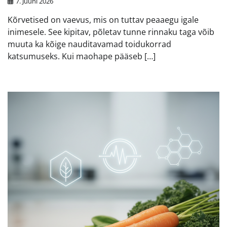
7. Juuni 2026
Kõrvetised on vaevus, mis on tuttav peaaegu igale
inimesele. See kipitav, põletav tunne rinnaku taga võib
muuta ka kõige nauditavamad toidukorrad
katsumuseks. Kui maohape pääseb […]