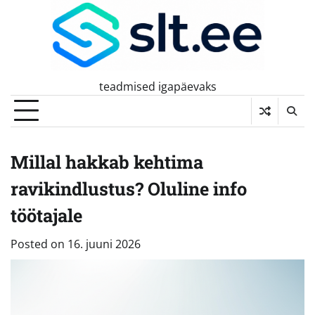
Skip
to
content
teadmised igapäevaks
Millal hakkab kehtima
ravikindlustus? Oluline info
töötajale
Posted on
16. juuni 2026