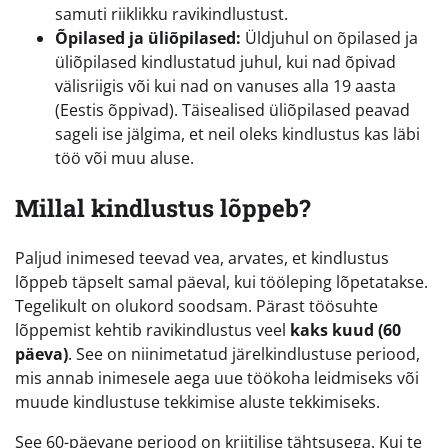
samuti riiklikku ravikindlustust.
Õpilased ja üliõpilased:
Üldjuhul on õpilased ja
üliõpilased kindlustatud juhul, kui nad õpivad
välisriigis või kui nad on vanuses alla 19 aasta
(Eestis õppivad). Täisealised üliõpilased peavad
sageli ise jälgima, et neil oleks kindlustus kas läbi
töö või muu aluse.
Millal kindlustus lõppeb?
Paljud inimesed teevad vea, arvates, et kindlustus
lõppeb täpselt samal päeval, kui tööleping lõpetatakse.
Tegelikult on olukord soodsam. Pärast töösuhte
lõppemist kehtib ravikindlustus veel
kaks kuud (60
päeva)
. See on niinimetatud järelkindlustuse periood,
mis annab inimesele aega uue töökoha leidmiseks või
muude kindlustuse tekkimise aluste tekkimiseks.
See 60-päevane periood on kriitilise tähtsusega. Kui te