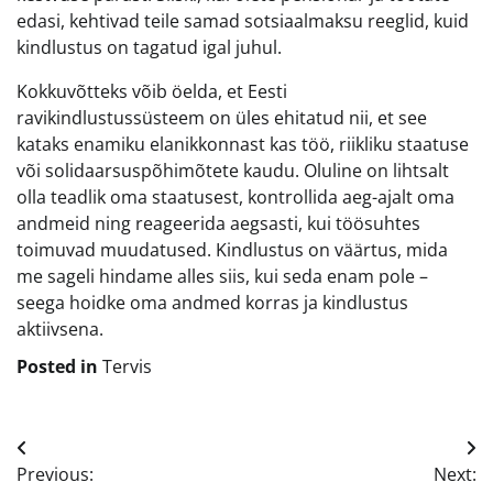
edasi, kehtivad teile samad sotsiaalmaksu reeglid, kuid
kindlustus on tagatud igal juhul.
Kokkuvõtteks võib öelda, et Eesti
ravikindlustussüsteem on üles ehitatud nii, et see
kataks enamiku elanikkonnast kas töö, riikliku staatuse
või solidaarsuspõhimõtete kaudu. Oluline on lihtsalt
olla teadlik oma staatusest, kontrollida aeg-ajalt oma
andmeid ning reageerida aegsasti, kui töösuhtes
toimuvad muudatused. Kindlustus on väärtus, mida
me sageli hindame alles siis, kui seda enam pole –
seega hoidke oma andmed korras ja kindlustus
aktiivsena.
Posted in
Tervis
Navigeerimine
Previous:
Next: