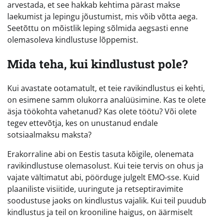
arvestada, et see hakkab kehtima pärast makse
laekumist ja lepingu jõustumist, mis võib võtta aega.
Seetõttu on mõistlik leping sõlmida aegsasti enne
olemasoleva kindlustuse lõppemist.
Mida teha, kui kindlustust pole?
Kui avastate ootamatult, et teie ravikindlustus ei kehti,
on esimene samm olukorra analüüsimine. Kas te olete
äsja töökohta vahetanud? Kas olete töötu? Või olete
tegev ettevõtja, kes on unustanud endale
sotsiaalmaksu maksta?
Erakorraline abi on Eestis tasuta kõigile, olenemata
ravikindlustuse olemasolust. Kui teie tervis on ohus ja
vajate vältimatut abi, pöörduge julgelt EMO-sse. Kuid
plaaniliste visiitide, uuringute ja retseptiravimite
soodustuse jaoks on kindlustus vajalik. Kui teil puudub
kindlustus ja teil on krooniline haigus, on äärmiselt