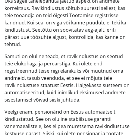
Üks sageli tähelepanuta jäetud aspekt on andmete
korrektsus. Ravikindlustus sõltub suuresti sellest, kas
teie tööandja on teid õigesti Töötamise registrisse
kandnud. Kui seal on viga või kanne puudub, ei teki ka
kindlustust. Seetõttu on soovitatav aeg-ajalt, eriti
pärast uue töösuhte algust, kontrollida, kas kanne on
tehtud.
Samuti on oluline teada, et ravikindlustus on seotud
teie elukohaga ja perearstiga. Kui olete end
registreerinud teise riigi elanikuks või muutnud oma
andmeid, tasub veenduda, et see ei mõjuta teie
ravikindlustuse staatust Eestis. Haigekassa süsteem on
automatiseeritud, kuid inimlikud eksimused andmete
sisestamisel võivad siiski juhtuda.
Veelgi enam, pensionärid on Eestis automaatselt
kindlustatud. See on oluline stabiilsuse garantii
vanemaealistele, kes ei pea muretsema ravikindlustuse
kestvuse pärast. Siiski, kui olete pensionär ja töötate