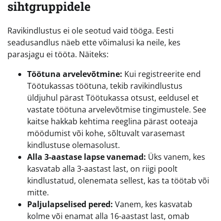
sihtgruppidele
Ravikindlustus ei ole seotud vaid tööga. Eesti
seadusandlus näeb ette võimalusi ka neile, kes
parasjagu ei tööta. Näiteks:
Töötuna arvelevõtmine:
Kui registreerite end
Töötukassas töötuna, tekib ravikindlustus
üldjuhul pärast Töötukassa otsust, eeldusel et
vastate töötuna arvelevõtmise tingimustele. See
kaitse hakkab kehtima reeglina pärast ooteaja
möödumist või kohe, sõltuvalt varasemast
kindlustuse olemasolust.
Alla 3-aastase lapse vanemad:
Üks vanem, kes
kasvatab alla 3-aastast last, on riigi poolt
kindlustatud, olenemata sellest, kas ta töötab või
mitte.
Paljulapselised pered:
Vanem, kes kasvatab
kolme või enamat alla 16-aastast last, omab