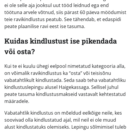
ei ole selle aja jooksul uut tööd leidnud ega end
töötuna arvele võtnud, siis pärast 60 päeva möödumist
teie ravikindlustus peatub. See tähendab, et edaspidi
peate plaanilise ravi eest ise tasuma.
Kuidas kindlustust ise pikendada
või osta?
Kui te ei kuulu ühegi eelpool nimetatud kategooria alla,
on võimalik ravikindlustus ka “osta” või teisisõnu
vabatahtlikult kindlustada. Seda saab teha vabatahtliku
kindlustuslepingu alusel Haigekassaga. Sellisel juhul
peate tasuma kindlustusmakseid vastavalt kehtestatud
määradele.
Vabatahtlik kindlustus on mõeldud eelkõige neile, kes
soovivad olla kindlustatud ajal, mil neil ei ole muud
alust kindlustatuks olemiseks. Lepingu sõlmimisel tuleb