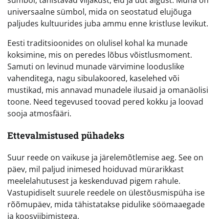
sümbol, tähistavad viljakust, elu ja uut algust. Muna on
universaalne sümbol, mida on seostatud elujõuga
paljudes kultuurides juba ammu enne kristluse levikut.
Eesti traditsioonides on olulisel kohal ka munade
koksimine, mis on peredes lõbus võistlusmoment.
Samuti on levinud munade värvimine looduslike
vahenditega, nagu sibulakoored, kaselehed või
mustikad, mis annavad munadele ilusaid ja omanäolisi
toone. Need tegevused toovad pered kokku ja loovad
sooja atmosfääri.
Ettevalmistused pühadeks
Suur reede on vaikuse ja järelemõtlemise aeg. See on
päev, mil paljud inimesed hoiduvad mürarikkast
meelelahutusest ja keskenduvad pigem rahule.
Vastupidiselt suurele reedele on ülestõusmispüha ise
rõõmupäev, mida tähistatakse pidulike söömaaegade
ja koosviibimistega.