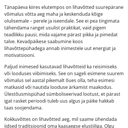
Tänapäeva kiires elutempos on lihavõtted suurepärane
võimalus võtta aeg maha ja keskenduda kõige
olulisemale – perele ja iseendale. See ei pea tingimata
tähendama ranget usulist praktikat, vaid pigem
teadlikku pausi, mida vajame pärast pikka ja pimedat
talve. Kevadpäikese saabumine koos
lihavõttepühadega annab inimestele uut energiat ja
motivatsiooni.
Paljud inimesed kasutavad lihavõtteid ka reisimiseks
või looduses viibimiseks. See on sageli esimene suurem
võimalus sel aastal pikemalt õues olla, teha esimesi
matkasid või nautida looduse ärkamist maakodus.
Ülestõusmispühad sümboliseerivad lootust, et pärast
igat rasket perioodi tuleb uus algus ja päike hakkab
taas soojendama.
Kokkuvõttes on lihavõtted aeg, mil saame ühendada
iidsed traditsioonid oma kaasaegse elustiiliga. Olgu