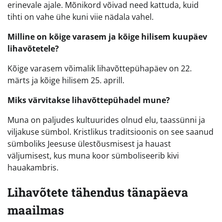
erinevale ajale. Mõnikord võivad need kattuda, kuid
tihti on vahe ühe kuni viie nädala vahel.
Milline on kõige varasem ja kõige hilisem kuupäev
lihavõtetele?
Kõige varasem võimalik lihavõttepühapäev on 22.
märts ja kõige hilisem 25. aprill.
Miks värvitakse lihavõttepühadel mune?
Muna on paljudes kultuurides olnud elu, taassünni ja
viljakuse sümbol. Kristlikus traditsioonis on see saanud
sümboliks Jeesuse ülestõusmisest ja hauast
väljumisest, kus muna koor sümboliseerib kivi
hauakambris.
Lihavõtete tähendus tänapäeva
maailmas