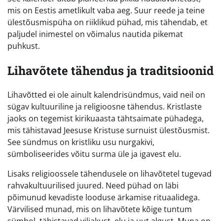
mis on Eestis ametlikult vaba aeg. Suur reede ja teine
ülestõusmispüha on riiklikud pühad, mis tähendab, et
paljudel inimestel on võimalus nautida pikemat
puhkust.
Lihavõtete tähendus ja traditsioonid
Lihavõtted ei ole ainult kalendrisündmus, vaid neil on
sügav kultuuriline ja religioosne tähendus. Kristlaste
jaoks on tegemist kirikuaasta tähtsaimate pühadega,
mis tähistavad Jeesuse Kristuse surnuist ülestõusmist.
See sündmus on kristliku usu nurgakivi,
sümboliseerides võitu surma üle ja igavest elu.
Lisaks religioossele tähendusele on lihavõtetel tugevad
rahvakultuurilised juured. Need pühad on läbi
põimunud kevadiste looduse ärkamise rituaalidega.
Värvilised munad, mis on lihavõtete kõige tuntum