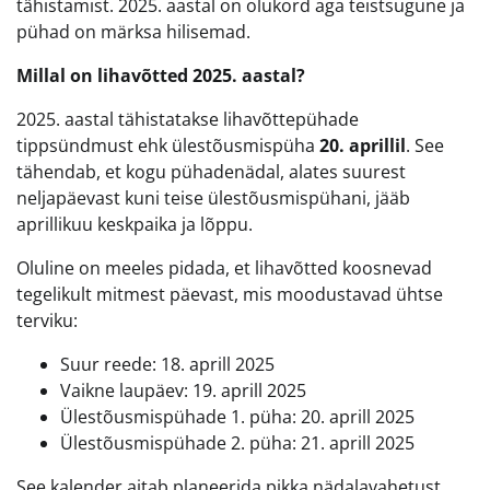
tähistamist. 2025. aastal on olukord aga teistsugune ja
pühad on märksa hilisemad.
Millal on lihavõtted 2025. aastal?
2025. aastal tähistatakse lihavõttepühade
tippsündmust ehk ülestõusmispüha
20. aprillil
. See
tähendab, et kogu pühadenädal, alates suurest
neljapäevast kuni teise ülestõusmispühani, jääb
aprillikuu keskpaika ja lõppu.
Oluline on meeles pidada, et lihavõtted koosnevad
tegelikult mitmest päevast, mis moodustavad ühtse
terviku:
Suur reede: 18. aprill 2025
Vaikne laupäev: 19. aprill 2025
Ülestõusmispühade 1. püha: 20. aprill 2025
Ülestõusmispühade 2. püha: 21. aprill 2025
See kalender aitab planeerida pikka nädalavahetust,