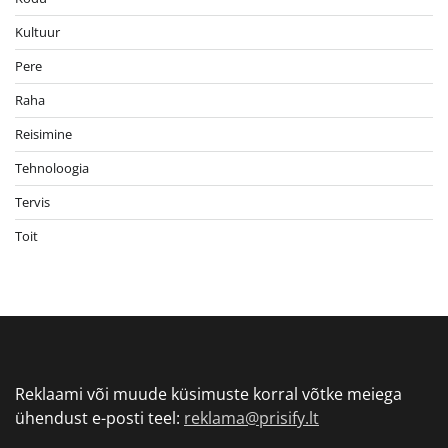
Kultuur
Pere
Raha
Reisimine
Tehnoloogia
Tervis
Toit
Reklaami või muude küsimuste korral võtke meiega
ühendust e-posti teel:
reklama@prisify.lt