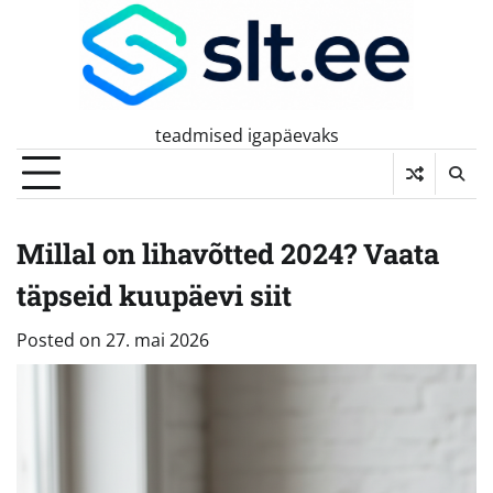
Skip
to
content
teadmised igapäevaks
Millal on lihavõtted 2024? Vaata
täpseid kuupäevi siit
Posted on
27. mai 2026