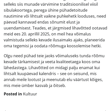
selleks siis munade värvimine traditsioonilisel viisil
sibulakoortega, perega ühine pühadetoitude
nautimine või lihtsalt vaikne puhkehetk looduses, need
päevad kannavad endas sõnumit elust ja
uuendamisest. Teades, et järgmised lihavõtted ootavad
meid ees 20. aprillil 2025, on meil hea võimalus
valmistuda selleks kevade ilusaimaks ajaks, planeerida
oma tegemisi ja oodata rõõmuga koosolemise hetki.
Olgu need pühad teie jaoks võimaluseks tunda rõõmu
kevade tärkamisest ja veeta kvaliteetaega koos oma
lähedastega. Lihavõtted on midagi palju enamat kui
lihtsalt kuupäevad kalendris – see on seisund, mis
annab meile lootust ja meenutab elu väärtust kõiges,
mis meie ümber kasvab ja õitseb.
Posted in
Kultuur