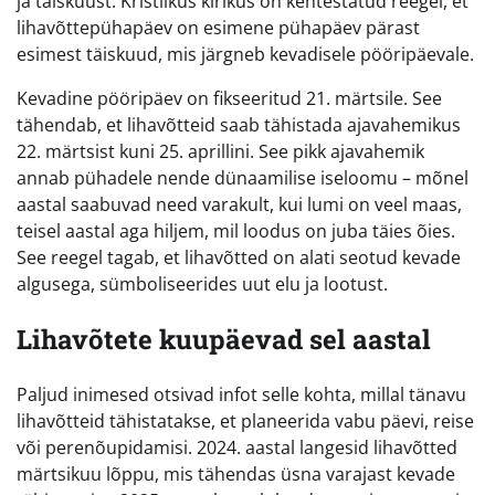
ja täiskuust. Kristlikus kirikus on kehtestatud reegel, et
lihavõttepühapäev on esimene pühapäev pärast
esimest täiskuud, mis järgneb kevadisele pööripäevale.
Kevadine pööripäev on fikseeritud 21. märtsile. See
tähendab, et lihavõtteid saab tähistada ajavahemikus
22. märtsist kuni 25. aprillini. See pikk ajavahemik
annab pühadele nende dünaamilise iseloomu – mõnel
aastal saabuvad need varakult, kui lumi on veel maas,
teisel aastal aga hiljem, mil loodus on juba täies õies.
See reegel tagab, et lihavõtted on alati seotud kevade
algusega, sümboliseerides uut elu ja lootust.
Lihavõtete kuupäevad sel aastal
Paljud inimesed otsivad infot selle kohta, millal tänavu
lihavõtteid tähistatakse, et planeerida vabu päevi, reise
või perenõupidamisi. 2024. aastal langesid lihavõtted
märtsikuu lõppu, mis tähendas üsna varajast kevade