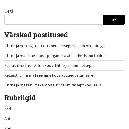
Otsi
Otsi
Värsked postitused
Lihtne ja nostalgiline kirju koera retsept: valmib minutitega
Lihtne ja mahlane kapsa-porgandisalat: parim lisand toidule
Klassikaline kassi Arturi kook: lihtne ja parim retsept
Retsept: ülikiire ja kreemine küüslaugu-juustumääre
Lihtne ja maitsev makaronisalat: parim retsept koduseks
Rubriigid
Aed
Auto
Kodu