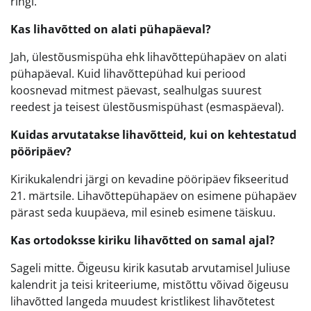
ringi.
Kas lihavõtted on alati pühapäeval?
Jah, ülestõusmispüha ehk lihavõttepühapäev on alati
pühapäeval. Kuid lihavõttepühad kui periood
koosnevad mitmest päevast, sealhulgas suurest
reedest ja teisest ülestõusmispühast (esmaspäeval).
Kuidas arvutatakse lihavõtteid, kui on kehtestatud
pööripäev?
Kirikukalendri järgi on kevadine pööripäev fikseeritud
21. märtsile. Lihavõttepühapäev on esimene pühapäev
pärast seda kuupäeva, mil esineb esimene täiskuu.
Kas ortodoksse kiriku lihavõtted on samal ajal?
Sageli mitte. Õigeusu kirik kasutab arvutamisel Juliuse
kalendrit ja teisi kriteeriume, mistõttu võivad õigeusu
lihavõtted langeda muudest kristlikest lihavõtetest