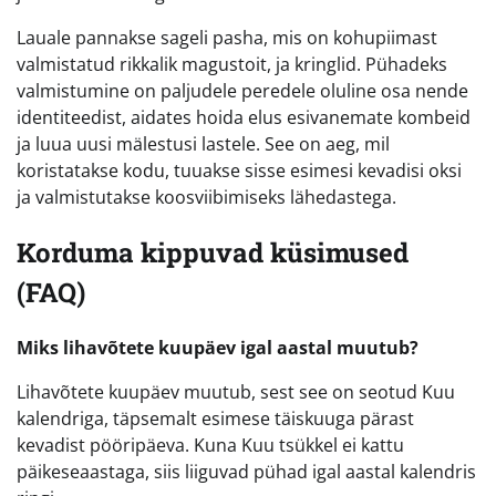
Lauale pannakse sageli pasha, mis on kohupiimast
valmistatud rikkalik magustoit, ja kringlid. Pühadeks
valmistumine on paljudele peredele oluline osa nende
identiteedist, aidates hoida elus esivanemate kombeid
ja luua uusi mälestusi lastele. See on aeg, mil
koristatakse kodu, tuuakse sisse esimesi kevadisi oksi
ja valmistutakse koosviibimiseks lähedastega.
Korduma kippuvad küsimused
(FAQ)
Miks lihavõtete kuupäev igal aastal muutub?
Lihavõtete kuupäev muutub, sest see on seotud Kuu
kalendriga, täpsemalt esimese täiskuuga pärast
kevadist pööripäeva. Kuna Kuu tsükkel ei kattu
päikeseaastaga, siis liiguvad pühad igal aastal kalendris