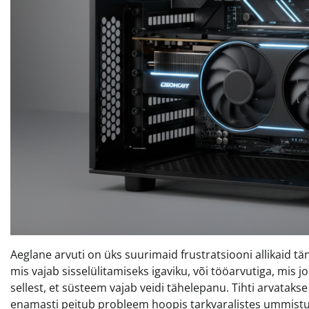
Aeglane arvuti on üks suurimaid frustratsiooni allikaid t
mis vajab sisselülitamiseks igaviku, või tööarvutiga, mis 
sellest, et süsteem vajab veidi tähelepanu. Tihti arvatakse
enamasti peitub probleem hoopis tarkvaralistes ummistus