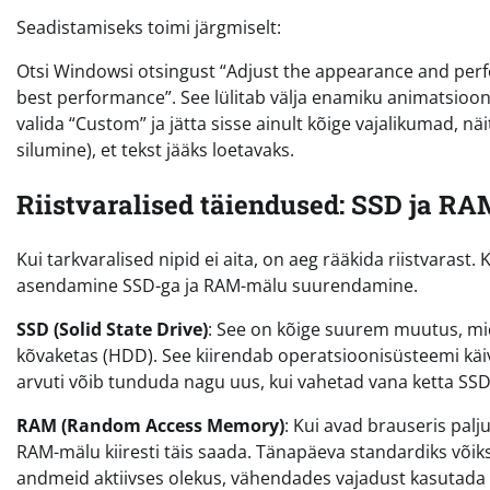
Seadistamiseks toimi järgmiselt:
Otsi Windowsi otsingust “Adjust the appearance and per
best performance”. See lülitab välja enamiku animatsioon
valida “Custom” ja jätta sisse ainult kõige vajalikumad, n
silumine), et tekst jääks loetavaks.
Riistvaralised täiendused: SSD ja RA
Kui tarkvaralised nipid ei aita, on aeg rääkida riistvaras
asendamine SSD-ga ja RAM-mälu suurendamine.
SSD (Solid State Drive)
: See on kõige suurem muutus, mid
kõvaketas (HDD). See kiirendab operatsioonisüsteemi käivi
arvuti võib tunduda nagu uus, kui vahetad vana ketta SSD
RAM (Random Access Memory)
: Kui avad brauseris pal
RAM-mälu kiiresti täis saada. Tänapäeva standardiks või
andmeid aktiivses olekus, vähendades vajadust kasutada a