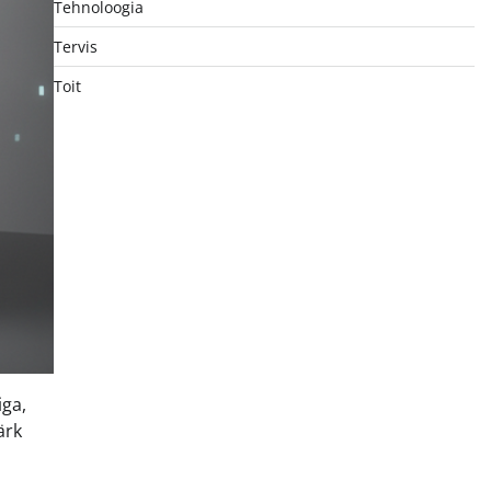
Tehnoloogia
Tervis
Toit
iga,
ärk