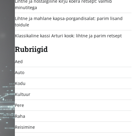
Lihtne ja nostalgiline kirju koera retsept: valmib
minutitega
Lihtne ja mahlane kapsa-porgandisalat: parim lisand
toidule
Klassikaline kassi Arturi kook: lihtne ja parim retsept
Rubriigid
Aed
Auto
Kodu
Kultuur
Pere
Raha
Reisimine