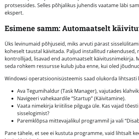
protsessides. Selles põhjalikus juhendis vaatame läbi sam
ekspert.
Esimene samm: Automaatselt käivitu
Üks levinumaid põhjuseid, miks arvuti pärast sisselülita
koheselt taustal käivitada. Paljud installitud rakenduse
kontrollijad, lisavad end automaatselt käivitusnimekirja
seda rohkem ressursse kulub juba enne, kui oled jõudn
Windowsi operatsioonisüsteemis saad olukorda lihtsasti k
Ava Tegumihaldur (Task Manager), vajutades klahviko
Navigeeri vahekaardile “Startup” (Käivitamine).
Vaata nimekirja kriitilise pilguga üle. Kas vajad tões
sisselogimist?
Paremklõpsa mittevajalikul programmil ja vali “Disabl
Pane tähele, et see ei kustuta programme, vaid lihtsalt ke