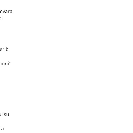
amvara
si
erib
ooni”
ui su
ta.