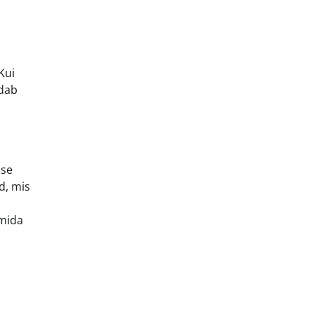
Kui
udab
ase
d, mis
 mida