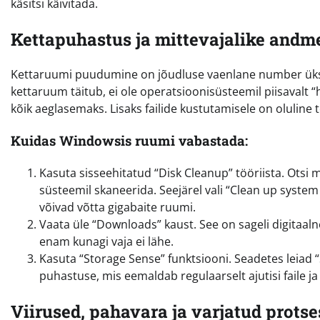
käsitsi käivitada.
Kettapuhastus ja mittevajalike and
Kettaruumi puudumine on jõudluse vaenlane number üks, e
kettaruum täitub, ei ole operatsioonisüsteemil piisavalt “
kõik aeglasemaks. Lisaks failide kustutamisele on oluline
Kuidas Windowsis ruumi vabastada:
Kasuta sisseehitatud “Disk Cleanup” tööriista. Otsi m
süsteemil skaneerida. Seejärel vali “Clean up syste
võivad võtta gigabaite ruumi.
Vaata üle “Downloads” kaust. See on sageli digitaaln
enam kunagi vaja ei lähe.
Kasuta “Storage Sense” funktsiooni. Seadetes leiad “
puhastuse, mis eemaldab regulaarselt ajutisi faile ja
Viirused, pahavara ja varjatud protse