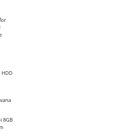
for
d
e
on HDD
 vana
õi 8GB
em