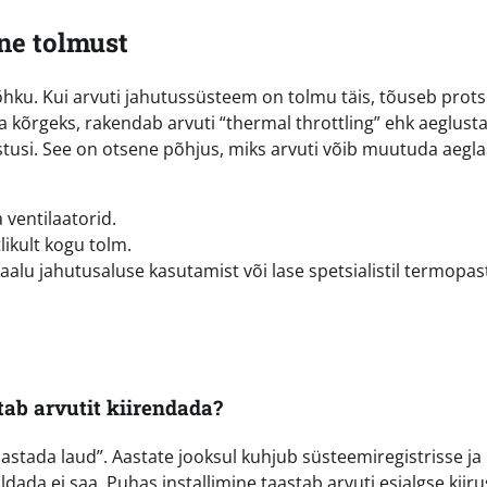
ne tolmust
 õhku. Kui arvuti jahutussüsteem on tolmu täis, tõuseb prots
a kõrgeks, rakendab arvuti “thermal throttling” ehk aeglust
stusi. See on otsene põhjus, miks arvuti võib muutuda aegl
 ventilaatorid.
likult kogu tolm.
aalu jahutusaluse kasutamist või lase spetsialistil termopas
tab arvutit kiirendada?
hastada laud”. Aastate jooksul kuhjub süsteemiregistrisse ja
dada ei saa. Puhas installimine taastab arvuti esialgse kiiru