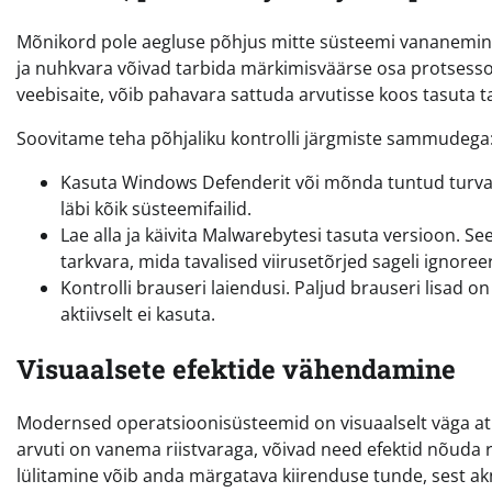
Mõnikord pole aegluse põhjus mitte süsteemi vananemine
ja nuhkvara võivad tarbida märkimisväärse osa protsessori 
veebisaite, võib pahavara sattuda arvutisse koos tasuta ta
Soovitame teha põhjaliku kontrolli järgmiste sammudega
Kasuta Windows Defenderit või mõnda tuntud turvatar
läbi kõik süsteemifailid.
Lae alla ja käivita Malwarebytesi tasuta versioon. See
tarkvara, mida tavalised viirusetõrjed sageli ignoree
Kontrolli brauseri laiendusi. Paljud brauseri lisad
aktiivselt ei kasuta.
Visuaalsete efektide vähendamine
Modernsed operatsioonisüsteemid on visuaalselt väga atra
arvuti on vanema riistvaraga, võivad need efektid nõuda
lülitamine võib anda märgatava kiirenduse tunde, sest ak