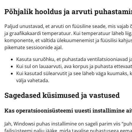
Põhjalik hooldus ja arvuti puhastami
Paljud unustavad, et arvuti on füüsiline seade, mis vajab
ja graafikakaardi temperatuur. Kui temperatuur läheb liig
komponente, et vältida ülekuumenemist ja füüsilisi kahju
pikemate sessioonide ajal.
Kasuta suruõhku, et puhastada ventilatsiooniavad ja
Kui sul on lauaarvuti, ava korpus ja puhasta ettevaat
Kui kasutad sülearvutit ja see läheb väga kuumaks, k
välja vahetada.
Sagedased küsimused ja vastused
Kas operatsioonisüsteemi uuesti installimine ai
Jah, Windowsi puhas installimine on sageli parim viis “pu
failisüsteemi palju jääke, mida tavalise puhastusega eemal