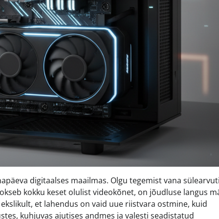
änapäeva digitaalses maailmas. Olgu tegemist vana sülearvut
jookseb kokku keset olulist videokõnet, on jõudluse langus m
 ekslikult, et lahendus on vaid uue riistvara ostmine, kuid
tes, kuhjuvas ajutises andmes ja valesti seadistatud