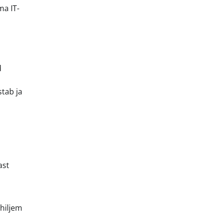
ma IT-
d
stab ja
ast
 hiljem