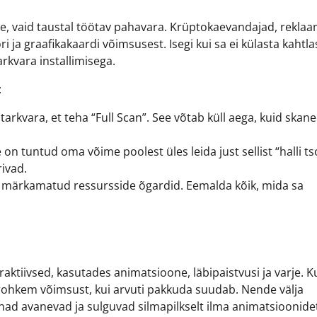
, vaid taustal töötav pahavara. Krüptokaevandajad, rekla
ja graafikakaardi võimsusest. Isegi kui sa ei külasta kahtla
rkvara installimisega.
:
kvara, et teha “Full Scan”. See võtab küll aega, kuid skane
 on tuntud oma võime poolest üles leida just sellist “halli ts
rivad.
 on märkamatud ressursside õgardid. Eemalda kõik, mida sa
ktiivsed, kasutades animatsioone, läbipaistvusi ja varje. K
 rohkem võimsust, kui arvuti pakkuda suudab. Nende välja
nad avanevad ja sulguvad silmapilkselt ilma animatsioonide