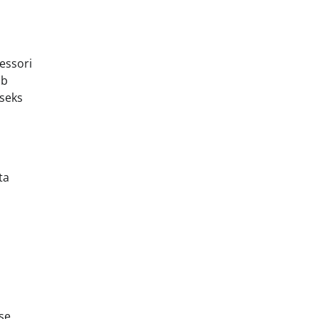
essori
ab
aseks
ta
se,