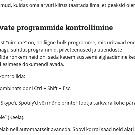
mud, kuidas oma arvuti kiirus taastada ilma, et peaksid ole
vate programmide kontrollimine
mist “uimane” on, on liigne hulk programme, mis üritavad en
d, nagu suhtlusprogrammid, pilveteenused ja uuenduste
. Mida rohkem neid on, seda kauem süsteemi alglaadimine ke
ud esimese dokumendi avada.
ontrollida:
mbinatsiooni Ctrl + Shift + Esc.
ti Skype’i, Spotify’d või mõne printeritootja tarkvara kohe pär
e” (Keela).
elab neil automaatselt avaneda. Soovi korral saad neid alati