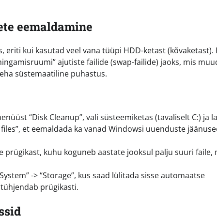
mete eemaldamine
riti kui kasutad veel vana tüüpi HDD-ketast (kõvaketast). 
hingamisruumi” ajutiste failide (swap-failide) jaoks, mis mu
 teha süstemaatiline puhastus.
enüüst “Disk Cleanup”, vali süsteemiketas (tavaliselt C:) ja l
m files”, et eemaldada ka vanad Windowsi uuenduste jäänuse
e prügikast, kuhu koguneb aastate jooksul palju suuri faile,
System” -> “Storage”, kus saad lülitada sisse automaatse
 tühjendab prügikasti.
ssid