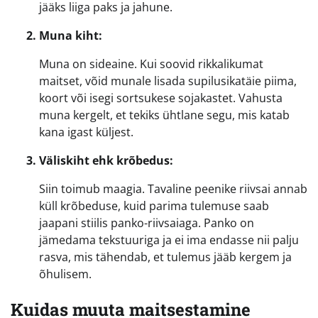
jääks liiga paks ja jahune.
Muna kiht:
Muna on sideaine. Kui soovid rikkalikumat
maitset, võid munale lisada supilusikatäie piima,
koort või isegi sortsukese sojakastet. Vahusta
muna kergelt, et tekiks ühtlane segu, mis katab
kana igast küljest.
Väliskiht ehk krõbedus:
Siin toimub maagia. Tavaline peenike riivsai annab
küll krõbeduse, kuid parima tulemuse saab
jaapani stiilis panko-riivsaiaga. Panko on
jämedama tekstuuriga ja ei ima endasse nii palju
rasva, mis tähendab, et tulemus jääb kergem ja
õhulisem.
Kuidas muuta maitsestamine