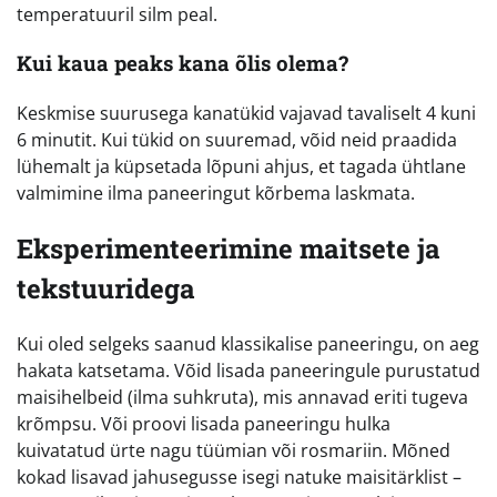
temperatuuril silm peal.
Kui kaua peaks kana õlis olema?
Keskmise suurusega kanatükid vajavad tavaliselt 4 kuni
6 minutit. Kui tükid on suuremad, võid neid praadida
lühemalt ja küpsetada lõpuni ahjus, et tagada ühtlane
valmimine ilma paneeringut kõrbema laskmata.
Eksperimenteerimine maitsete ja
tekstuuridega
Kui oled selgeks saanud klassikalise paneeringu, on aeg
hakata katsetama. Võid lisada paneeringule purustatud
maisihelbeid (ilma suhkruta), mis annavad eriti tugeva
krõmpsu. Või proovi lisada paneeringu hulka
kuivatatud ürte nagu tüümian või rosmariin. Mõned
kokad lisavad jahusegusse isegi natuke maisitärklist –