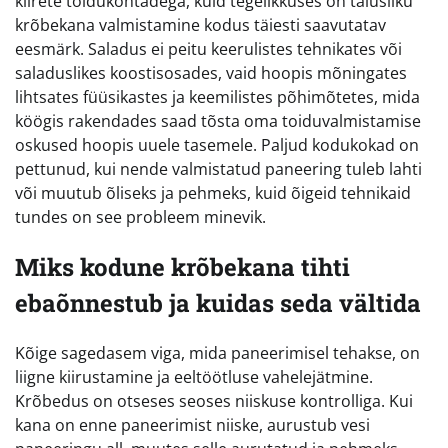
kiirete toidukohtadega, kuid tegelikkuses on täiusliku
krõbekana valmistamine kodus täiesti saavutatav
eesmärk. Saladus ei peitu keerulistes tehnikates või
saladuslikes koostisosades, vaid hoopis mõningates
lihtsates füüsikastes ja keemilistes põhimõtetes, mida
köögis rakendades saad tõsta oma toiduvalmistamise
oskused hoopis uuele tasemele. Paljud kodukokad on
pettunud, kui nende valmistatud paneering tuleb lahti
või muutub õliseks ja pehmeks, kuid õigeid tehnikaid
tundes on see probleem minevik.
Miks kodune krõbekana tihti
ebaõnnestub ja kuidas seda vältida
Kõige sagedasem viga, mida paneerimisel tehakse, on
liigne kiirustamine ja eeltöötluse vahelejätmine.
Krõbedus on otseses seoses niiskuse kontrolliga. Kui
kana on enne paneerimist niiske, aurustub vesi