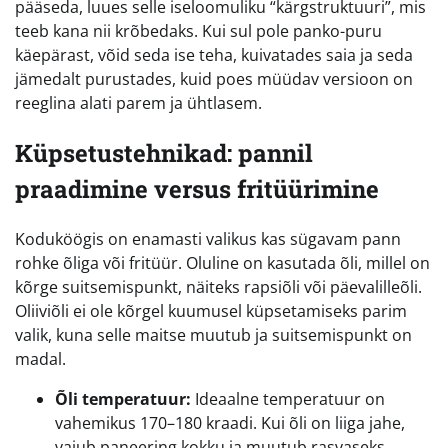
pääseda, luues selle iseloomuliku “kärgstruktuuri”, mis
teeb kana nii krõbedaks. Kui sul pole panko-puru
käepärast, võid seda ise teha, kuivatades saia ja seda
jämedalt purustades, kuid poes müüdav versioon on
reeglina alati parem ja ühtlasem.
Küpsetustehnikad: pannil
praadimine versus fritüürimine
Koduköögis on enamasti valikus kas sügavam pann
rohke õliga või fritüür. Oluline on kasutada õli, millel on
kõrge suitsemispunkt, näiteks rapsiõli või päevalilleõli.
Oliiviõli ei ole kõrgel kuumusel küpsetamiseks parim
valik, kuna selle maitse muutub ja suitsemispunkt on
madal.
Õli temperatuur:
Ideaalne temperatuur on
vahemikus 170–180 kraadi. Kui õli on liiga jahe,
vajub paneering kokku ja muutub rasvaseks.