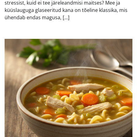
stressist, kuid ei tee järeleandmisi maitses? Mee ja
küüslauguga glaseeritud kana on tõeline klassika, mis
ühendab endas magusa, […]