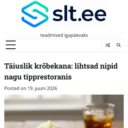
Skip
to
content
teadmised igapäevaks
Täiuslik krõbekana: lihtsad nipid
nagu tipprestoranis
Posted on
19. juuni 2026