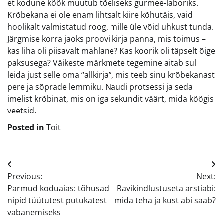
et kodune köök muutub tõeliseks gurmee-laboriks.
Krõbekana ei ole enam lihtsalt kiire kõhutäis, vaid
hoolikalt valmistatud roog, mille üle võid uhkust tunda.
Järgmise korra jaoks proovi kirja panna, mis toimus –
kas liha oli piisavalt mahlane? Kas koorik oli täpselt õige
paksusega? Väikeste märkmete tegemine aitab sul
leida just selle oma “allkirja”, mis teeb sinu krõbekanast
pere ja sõprade lemmiku. Naudi protsessi ja seda
imelist krõbinat, mis on iga sekundit väärt, mida köögis
veetsid.
Posted in
Toit
Navigeerimine
Previous:
Next:
Parmud koduaias: tõhusad
Ravikindlustuseta arstiabi:
nipid tüütutest putukatest
mida teha ja kust abi saab?
vabanemiseks