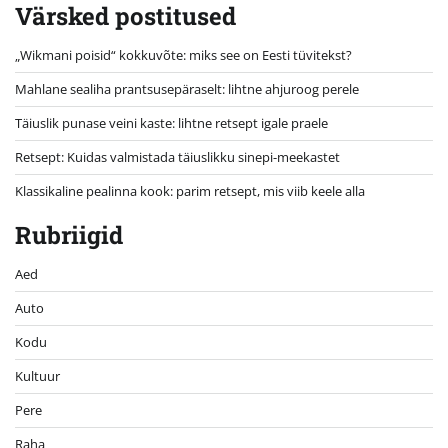
Värsked postitused
„Wikmani poisid“ kokkuvõte: miks see on Eesti tüvitekst?
Mahlane sealiha prantsusepäraselt: lihtne ahjuroog perele
Täiuslik punase veini kaste: lihtne retsept igale praele
Retsept: Kuidas valmistada täiuslikku sinepi-meekastet
Klassikaline pealinna kook: parim retsept, mis viib keele alla
Rubriigid
Aed
Auto
Kodu
Kultuur
Pere
Raha