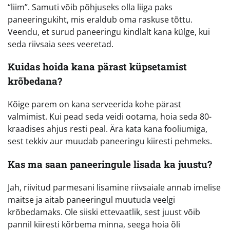
“liim”. Samuti võib põhjuseks olla liiga paks
paneeringukiht, mis eraldub oma raskuse tõttu.
Veendu, et surud paneeringu kindlalt kana külge, kui
seda riivsaia sees veeretad.
Kuidas hoida kana pärast küpsetamist
krõbedana?
Kõige parem on kana serveerida kohe pärast
valmimist. Kui pead seda veidi ootama, hoia seda 80-
kraadises ahjus resti peal. Ära kata kana fooliumiga,
sest tekkiv aur muudab paneeringu kiiresti pehmeks.
Kas ma saan paneeringule lisada ka juustu?
Jah, riivitud parmesani lisamine riivsaiale annab imelise
maitse ja aitab paneeringul muutuda veelgi
krõbedamaks. Ole siiski ettevaatlik, sest juust võib
pannil kiiresti kõrbema minna, seega hoia õli