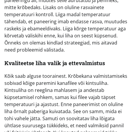
paneeringu all, muutes selle aurutatud ja pehmeks,
mitte krõbedaks. Lisaks on oluline rasvainete
temperatuuri kontroll. Liiga madal temperatuur
tähendab, et paneering imab endasse rasva, muutudes
raskeks ja ebameeldivaks. Liiga kõrge temperatuur aga
kõrvetab väliskihi enne, kui liha on seest küpsenud.
Õnneks on olemas kindlad strateegiad, mis aitavad
need probleemid välistada.
Kvaliteetse liha valik ja ettevalmistus
Kõik saab alguse toorainest. Krõbekana valmistamiseks
sobivad kõige paremini kanafilee või kintsuliha.
Kintsuliha on reeglina mahlasem ja andestab
küpsetamisel rohkem, samas kui filee vajab täpset
temperatuuri ja ajastust. Enne paneerimist on oluline
liha õrnalt paberiga kuivatada. See on samm, mida ei
tohi vahele jätta. Samuti on soovitatav liha lõigata
ühtlase suurusega tükkideks, et need valmiksid pannil