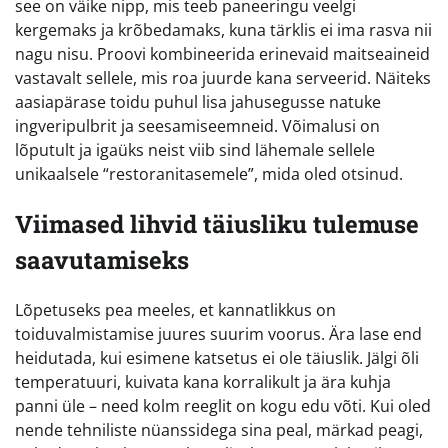
see on väike nipp, mis teeb paneeringu veelgi
kergemaks ja krõbedamaks, kuna tärklis ei ima rasva nii
nagu nisu. Proovi kombineerida erinevaid maitseaineid
vastavalt sellele, mis roa juurde kana serveerid. Näiteks
aasiapärase toidu puhul lisa jahusegusse natuke
ingveripulbrit ja seesamiseemneid. Võimalusi on
lõputult ja igaüks neist viib sind lähemale sellele
unikaalsele “restoranitasemele”, mida oled otsinud.
Viimased lihvid täiusliku tulemuse
saavutamiseks
Lõpetuseks pea meeles, et kannatlikkus on
toiduvalmistamise juures suurim voorus. Ära lase end
heidutada, kui esimene katsetus ei ole täiuslik. Jälgi õli
temperatuuri, kuivata kana korralikult ja ära kuhja
panni üle – need kolm reeglit on kogu edu võti. Kui oled
nende tehniliste nüanssidega sina peal, märkad peagi,