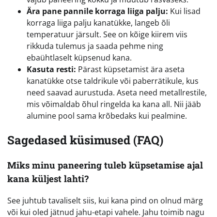
Ära pane pannile korraga liiga palju:
Kui lisad
korraga liiga palju kanatükke, langeb õli
temperatuur järsult. See on kõige kiirem viis
rikkuda tulemus ja saada pehme ning
ebaühtlaselt küpsenud kana.
Kasuta resti:
Pärast küpsetamist ära aseta
kanatükke otse taldrikule või paberrätikule, kus
need saavad aurustuda. Aseta need metallrestile,
mis võimaldab õhul ringelda ka kana all. Nii jääb
alumine pool sama krõbedaks kui pealmine.
Sagedased küsimused (FAQ)
Miks minu paneering tuleb küpsetamise ajal
kana küljest lahti?
See juhtub tavaliselt siis, kui kana pind on olnud märg
või kui oled jätnud jahu-etapi vahele. Jahu toimib nagu