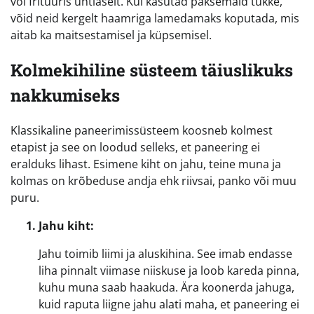
või fritüüris ühtlaselt. Kui kasutad paksemaid tükke,
võid neid kergelt haamriga lamedamaks koputada, mis
aitab ka maitsestamisel ja küpsemisel.
Kolmekihiline süsteem täiuslikuks
nakkumiseks
Klassikaline paneerimissüsteem koosneb kolmest
etapist ja see on loodud selleks, et paneering ei
eralduks lihast. Esimene kiht on jahu, teine muna ja
kolmas on krõbeduse andja ehk riivsai, panko või muu
puru.
Jahu kiht:
Jahu toimib liimi ja aluskihina. See imab endasse
liha pinnalt viimase niiskuse ja loob kareda pinna,
kuhu muna saab haakuda. Ära koonerda jahuga,
kuid raputa liigne jahu alati maha, et paneering ei