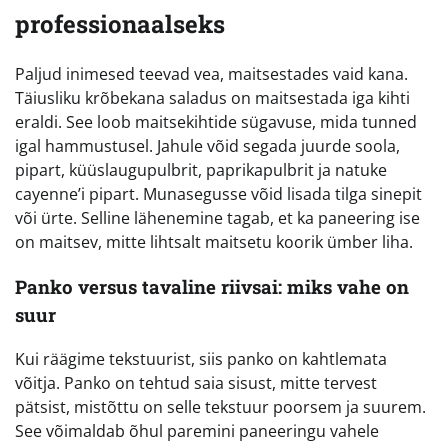
professionaalseks
Paljud inimesed teevad vea, maitsestades vaid kana.
Täiusliku krõbekana saladus on maitsestada iga kihti
eraldi. See loob maitsekihtide sügavuse, mida tunned
igal hammustusel. Jahule võid segada juurde soola,
pipart, küüslaugupulbrit, paprikapulbrit ja natuke
cayenne’i pipart. Munasegusse võid lisada tilga sinepit
või ürte. Selline lähenemine tagab, et ka paneering ise
on maitsev, mitte lihtsalt maitsetu koorik ümber liha.
Panko versus tavaline riivsai: miks vahe on
suur
Kui räägime tekstuurist, siis panko on kahtlemata
võitja. Panko on tehtud saia sisust, mitte tervest
pätsist, mistõttu on selle tekstuur poorsem ja suurem.
See võimaldab õhul paremini paneeringu vahele