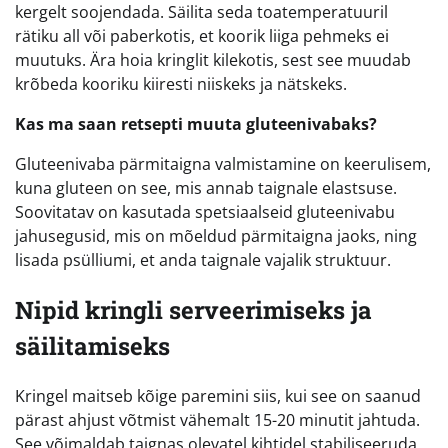
kergelt soojendada. Säilita seda toatemperatuuril
rätiku all või paberkotis, et koorik liiga pehmeks ei
muutuks. Ära hoia kringlit kilekotis, sest see muudab
krõbeda kooriku kiiresti niiskeks ja nätskeks.
Kas ma saan retsepti muuta gluteenivabaks?
Gluteenivaba pärmitaigna valmistamine on keerulisem,
kuna gluteen on see, mis annab taignale elastsuse.
Soovitatav on kasutada spetsiaalseid gluteenivabu
jahusegusid, mis on mõeldud pärmitaigna jaoks, ning
lisada psülliumi, et anda taignale vajalik struktuur.
Nipid kringli serveerimiseks ja
säilitamiseks
Kringel maitseb kõige paremini siis, kui see on saanud
pärast ahjust võtmist vähemalt 15-20 minutit jahtuda.
See võimaldab taignas olevatel kihtidel stabiliseeruda