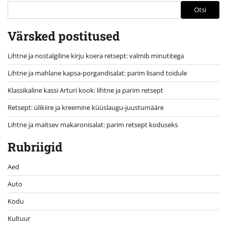
Otsi
Värsked postitused
Lihtne ja nostalgiline kirju koera retsept: valmib minutitega
Lihtne ja mahlane kapsa-porgandisalat: parim lisand toidule
Klassikaline kassi Arturi kook: lihtne ja parim retsept
Retsept: ülikiire ja kreemine küüslaugu-juustumääre
Lihtne ja maitsev makaronisalat: parim retsept koduseks
Rubriigid
Aed
Auto
Kodu
Kultuur