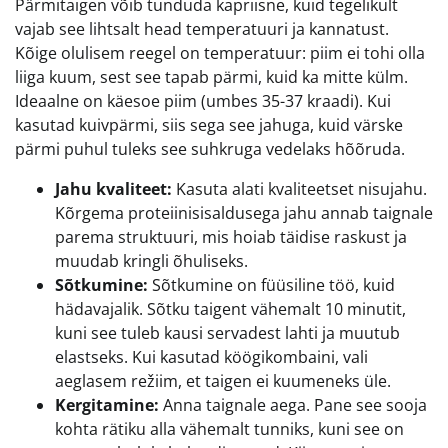
Pärmitaigen võib tunduda kapriisne, kuid tegelikult
vajab see lihtsalt head temperatuuri ja kannatust.
Kõige olulisem reegel on temperatuur: piim ei tohi olla
liiga kuum, sest see tapab pärmi, kuid ka mitte külm.
Ideaalne on käesoe piim (umbes 35-37 kraadi). Kui
kasutad kuivpärmi, siis sega see jahuga, kuid värske
pärmi puhul tuleks see suhkruga vedelaks hõõruda.
Jahu kvaliteet:
Kasuta alati kvaliteetset nisujahu.
Kõrgema proteiinisisaldusega jahu annab taignale
parema struktuuri, mis hoiab täidise raskust ja
muudab kringli õhuliseks.
Sõtkumine:
Sõtkumine on füüsiline töö, kuid
hädavajalik. Sõtku taigent vähemalt 10 minutit,
kuni see tuleb kausi servadest lahti ja muutub
elastseks. Kui kasutad köögikombaini, vali
aeglasem režiim, et taigen ei kuumeneks üle.
Kergitamine:
Anna taignale aega. Pane see sooja
kohta rätiku alla vähemalt tunniks, kuni see on