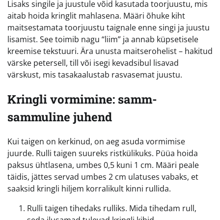
Lisaks singile ja juustule võid kasutada toorjuustu, mis
aitab hoida kringlit mahlasena. Määri õhuke kiht
maitsestamata toorjuustu taignale enne singi ja juustu
lisamist. See toimib nagu “liim” ja annab küpsetisele
kreemise tekstuuri. Ära unusta maitserohelist – hakitud
värske petersell, till või isegi kevadsibul lisavad
värskust, mis tasakaalustab rasvasemat juustu.
Kringli vormimine: samm-
sammuline juhend
Kui taigen on kerkinud, on aeg asuda vormimise
juurde. Rulli taigen suureks ristkülikuks. Püüa hoida
paksus ühtlasena, umbes 0,5 kuni 1 cm. Määri peale
täidis, jättes servad umbes 2 cm ulatuses vabaks, et
saaksid kringli hiljem korralikult kinni rullida.
Rulli taigen tihedaks rulliks. Mida tihedam rull,