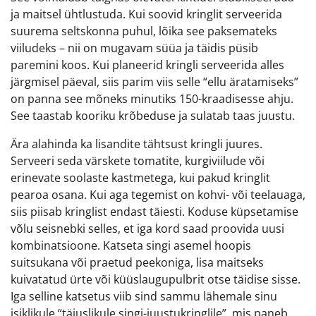
ja maitsel ühtlustuda. Kui soovid kringlit serveerida
suurema seltskonna puhul, lõika see paksemateks
viiludeks – nii on mugavam süüa ja täidis püsib
paremini koos. Kui planeerid kringli serveerida alles
järgmisel päeval, siis parim viis selle “ellu äratamiseks”
on panna see mõneks minutiks 150-kraadisesse ahju.
See taastab kooriku krõbeduse ja sulatab taas juustu.
Ära alahinda ka lisandite tähtsust kringli juures.
Serveeri seda värskete tomatite, kurgiviilude või
erinevate soolaste kastmetega, kui pakud kringlit
pearoa osana. Kui aga tegemist on kohvi- või teelauaga,
siis piisab kringlist endast täiesti. Koduse küpsetamise
võlu seisnebki selles, et iga kord saad proovida uusi
kombinatsioone. Katseta singi asemel hoopis
suitsukana või praetud peekoniga, lisa maitseks
kuivatatud ürte või küüslaugupulbrit otse täidise sisse.
Iga selline katsetus viib sind sammu lähemale sinu
isiklikule “täiuslikule singi-juustukringlile”, mis paneb