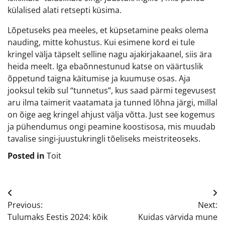
külalised alati retsepti küsima.
Lõpetuseks pea meeles, et küpsetamine peaks olema
nauding, mitte kohustus. Kui esimene kord ei tule
kringel välja täpselt selline nagu ajakirjakaanel, siis ära
heida meelt. Iga ebaõnnestunud katse on väärtuslik
õppetund taigna käitumise ja kuumuse osas. Aja
jooksul tekib sul “tunnetus”, kus saad pärmi tegevusest
aru ilma taimerit vaatamata ja tunned lõhna järgi, millal
on õige aeg kringel ahjust välja võtta. Just see kogemus
ja pühendumus ongi peamine koostisosa, mis muudab
tavalise singi-juustukringli tõeliseks meistriteoseks.
Posted in
Toit
Navigeerimine
Previous:
Next:
Tulumaks Eestis 2024: kõik
Kuidas värvida mune