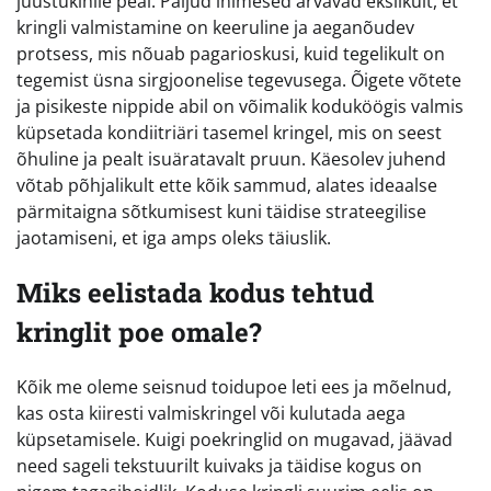
juustukihile peal. Paljud inimesed arvavad ekslikult, et
kringli valmistamine on keeruline ja aeganõudev
protsess, mis nõuab pagarioskusi, kuid tegelikult on
tegemist üsna sirgjoonelise tegevusega. Õigete võtete
ja pisikeste nippide abil on võimalik koduköögis valmis
küpsetada kondiitriäri tasemel kringel, mis on seest
õhuline ja pealt isuäratavalt pruun. Käesolev juhend
võtab põhjalikult ette kõik sammud, alates ideaalse
pärmitaigna sõtkumisest kuni täidise strateegilise
jaotamiseni, et iga amps oleks täiuslik.
Miks eelistada kodus tehtud
kringlit poe omale?
Kõik me oleme seisnud toidupoe leti ees ja mõelnud,
kas osta kiiresti valmiskringel või kulutada aega
küpsetamisele. Kuigi poekringlid on mugavad, jäävad
need sageli tekstuurilt kuivaks ja täidise kogus on