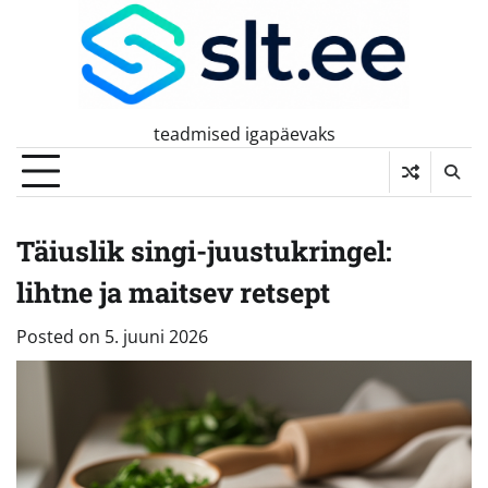
Skip
to
content
teadmised igapäevaks
Täiuslik singi-juustukringel:
lihtne ja maitsev retsept
Posted on
5. juuni 2026