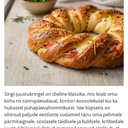
Singi-juustukringel on tõeline klassika, mis leiab oma
koha nii sünnipäevalaual, kontori koosolekutel kui ka
hubastel pühapäevahommikutel. See küpsetis on
võitnud paljude eestlaste südamed tänu oma pehmele
pärmitaignale, soolasele täidisele ja kuldsele, krõbedale