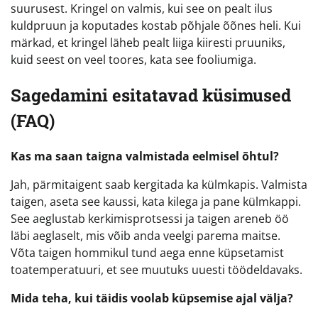
suurusest. Kringel on valmis, kui see on pealt ilus
kuldpruun ja koputades kostab põhjale õõnes heli. Kui
märkad, et kringel läheb pealt liiga kiiresti pruuniks,
kuid seest on veel toores, kata see fooliumiga.
Sagedamini esitatavad küsimused
(FAQ)
Kas ma saan taigna valmistada eelmisel õhtul?
Jah, pärmitaigent saab kergitada ka külmkapis. Valmista
taigen, aseta see kaussi, kata kilega ja pane külmkappi.
See aeglustab kerkimisprotsessi ja taigen areneb öö
läbi aeglaselt, mis võib anda veelgi parema maitse.
Võta taigen hommikul tund aega enne küpsetamist
toatemperatuuri, et see muutuks uuesti töödeldavaks.
Mida teha, kui täidis voolab küpsemise ajal välja?