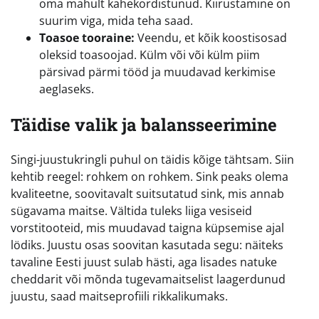
oma mahult kahekordistunud. Kiirustamine on
suurim viga, mida teha saad.
Toasoe tooraine:
Veendu, et kõik koostisosad
oleksid toasoojad. Külm või või külm piim
pärsivad pärmi tööd ja muudavad kerkimise
aeglaseks.
Täidise valik ja balansseerimine
Singi-juustukringli puhul on täidis kõige tähtsam. Siin
kehtib reegel: rohkem on rohkem. Sink peaks olema
kvaliteetne, soovitavalt suitsutatud sink, mis annab
sügavama maitse. Vältida tuleks liiga vesiseid
vorstitooteid, mis muudavad taigna küpsemise ajal
lödiks. Juustu osas soovitan kasutada segu: näiteks
tavaline Eesti juust sulab hästi, aga lisades natuke
cheddarit või mõnda tugevamaitselist laagerdunud
juustu, saad maitseprofiili rikkalikumaks.