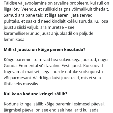
Täidise väljavoolamine on tavaline probleem, kui rull on
liiga lõtv. Veendu, et rulliksid taigna võimalikult tihedalt.
Samuti ära pane täidist liiga ääreni; jäta servad
puhtaks, et saaksid need kindlalt kokku suruda. Kui osa
juustu siiski väljub, ära muretse – see
karamelliseerunud juust ahjuplaadil on paljude
lemmikosa!
Millist juustu on kõige parem kasutada?
Kõige paremini toimivad hea sulavusega juustud, nagu
Gouda, Emmental või tavaline Eesti juust. Kui soovid
tugevamat maitset, sega juurde natuke suitsujuustu
või parmesani. Väldi liiga kuivi juustusid, mis ei sula
ühtlaseks massiks.
Kui kaua kodune kringel säilib?
Kodune kringel säilib kõige paremini esimesel päeval.
Järgmisel päeval on see endiselt hea, eriti kui seda