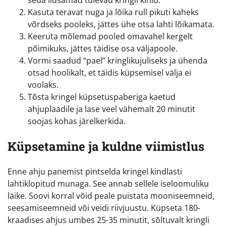
seda ilusamad tulevad kringli kihid.
Kasuta teravat nuga ja lõika rull pikuti kaheks
võrdseks pooleks, jättes ühe otsa lahti lõikamata.
Keeruta mõlemad pooled omavahel kergelt
põimikuks, jättes täidise osa väljapoole.
Vormi saadud “pael” kringlikujuliseks ja ühenda
otsad hoolikalt, et täidis küpsemisel välja ei
voolaks.
Tõsta kringel küpsetuspaberiga kaetud
ahjuplaadile ja lase veel vähemalt 20 minutit
soojas kohas järelkerkida.
Küpsetamine ja kuldne viimistlus
Enne ahju panemist pintselda kringel kindlasti
lahtiklopitud munaga. See annab sellele iseloomuliku
läike. Soovi korral võid peale puistata mooniseemneid,
seesamiseemneid või veidi riivjuustu. Küpseta 180-
kraadises ahjus umbes 25-35 minutit, sõltuvalt kringli