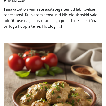
16. Mai 2026
Tänavatoit on viimaste aastatega teinud läbi tõelise
renessansi. Kui varem seostusid kiirtoidukioskid vaid
hilisõhtuse nälja kustutamisega peolt tulles, siis täna
on lugu hoopis teine. Hotdog […]