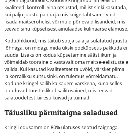
pigem tagasihoidlik. Koduse kringli suurim eelis on
kvaliteedi kontroll. Sina otsustad, millist sinki kasutada,
kui palju juustu panna ja mis kõige tähtsam – võid
lisada maitserohelist või muid põnevaid lisandeid, mis
teevad sinu küpsetisest ainulaadse kulinaarse elamuse.
Koduõhkkond, mis täitub sooja saia ja sulatatud juustu
lõhnaga, on midagi, mida ükski poeküpsetis pakkuda ei
suuda. Lisaks on kodus küpsetamine säästlikum ja
võimaldab tooraineid vastavalt oma maitse-eelistustele
valida. Kui kasutad kvaliteetset taluvõid, värsket piima
ja korralikku suitsusinki, on tulemus võrreldamatu.
Kodune kringel säilib ka kauem värskena, kuna selles
puuduvad tööstuslikud säilitusained, mis teevad
saiatoodetest kiiresti kuivad ja tuimad.
Täiusliku pärmitaigna saladused
Kringli edusamm on 80% ulatuses seotud taignaga.