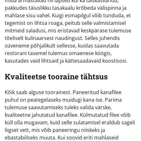
mida armastavad nii lapsed kui ka täiskasvanud,
pakkudes täiuslikku tasakaalu krõbeda välispinna ja
mahlase sisu vahel. Kuigi esmapilgul võib tunduda, et
tegemist on lihtsa roaga, peitub selle valmistamisel
mitmeid saladusi, mis eristavad keskpärase tulemuse
tõeliselt kulinaarsest naudingust. Selles juhendis
süveneme põhjalikult sellesse, kuidas saavutada
restorani tasemel tulemus omaenese köögis,
kasutades vaid lihtsaid ja kättesaadavaid koostisosi.
Kvaliteetse tooraine tähtsus
Kõik saab alguse toorainest. Paneeritud kanafilee
puhul on peategelaseks muidugi kana ise. Parima
tulemuse saavutamiseks tuleks valida värske,
kvaliteetne jahutatud kanafilee. Külmutatud filee võib
küll olla mugavam, kuid selle sulatamisel eraldub sageli
liigset vett, mis võib paneeringu niiskeks ja
ebastabiilseks muuta. Kui soovid eriti mahlaseid