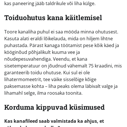
kas paneering jääb taldrikule või liha külge.
Toiduohutus kana käitlemisel
Toore kanaliha puhul ei saa mööda minna ohutusest.
Kasuta alati eraldi lõikelauda, mida on hiljem lihtne
puhastada. Pärast kanaga töötamist pese kõik käed ja
kööginõud põhjalikult kuuma vee ja
nõudepesuvahendiga. Veendu, et kana
sisetemperatuur on jõudnud vähemalt 75 kraadini, mis
garanteerib toidu ohutuse. Kui sul ei ole
lihatermomeetrit, tee väike sisselõige kõige
paksemasse kohta – liha peaks olema läbivalt valge ja
lihamahl selge, ilma roosaka toonita.
Korduma kippuvad küsimused
Kas kanafileed saab valmistada ka ahjus, et