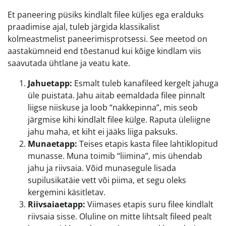
Et paneering püsiks kindlalt filee küljes ega eralduks
praadimise ajal, tuleb järgida klassikalist
kolmeastmelist paneerimisprotsessi. See meetod on
aastakümneid end tõestanud kui kõige kindlam viis
saavutada ühtlane ja veatu kate.
Jahuetapp:
Esmalt tuleb kanafileed kergelt jahuga
üle puistata. Jahu aitab eemaldada filee pinnalt
liigse niiskuse ja loob “nakkepinna”, mis seob
järgmise kihi kindlalt filee külge. Raputa üleliigne
jahu maha, et kiht ei jääks liiga paksuks.
Munaetapp:
Teises etapis kasta filee lahtiklopitud
munasse. Muna toimib “liimina”, mis ühendab
jahu ja riivsaia. Võid munasegule lisada
supilusikatäie vett või piima, et segu oleks
kergemini käsitletav.
Riivsaiaetapp:
Viimases etapis suru filee kindlalt
riivsaia sisse. Oluline on mitte lihtsalt fileed pealt