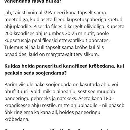
vähendada rasva hulka?
Jah, täiesti võimalik! Paneeri kana täpselt sama
meetodiga, kuid aseta fileed küpsetuspaberiga kaetud
ahjuplaadile. Piserda fileesid kergelt oliiviõliga. Küpseta
200-kraadises ahjus umbes 20-25 minutit, poole
küpsetusaja peal fileesid ettevaatlikult pöörates.
Tulemus ei jää küll täpselt sama krõbe kui õlis
praadides, kuid on märgatavalt tervislikum.
Kuidas hoida paneeritud kanafileed krõbedana, kui
peaksin seda soojendama?
Parim viis ülejääke soojendada on kasutada ahju või
õhufritüüri. Väldi mikrolaineahju, sest see muudab
paneeringu pehmeks ja nätskeks. Aseta kana 180-
kraadisesse ahju restile, mitte ahjuplaadile – nii pääseb
õhk ringlema ka kana all, hoides paneeringu
krõbedana.