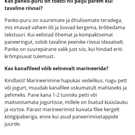
Kas panko-puru on tõesti nii palju parem kui
tavaline riivsai?
Panko-puru on suuremate ja õhulisemate teradega,
mis imavad vähem õli ja loovad kergema, krõbedama
tekstuuri. Kui eelistad õhemat ja kompaktsemat
paneeringut, sobib tavaline peenike riivsai ideaalselt.
Panko on suurepärane valik just siis, kui hindad eriti
krõmpsuvat tulemust.
Kas kanafileed võib eelnevalt marineerida?
Kindlasti! Marineerimine hapukas vedelikus, nagu pett
või jogurt, muudab kanafilee uskumatult mahlaseks ja
pehmeks. Pane kana 1-2 tunniks petti või
maitsestamata jogurtisse, millele on lisatud küüslauku
ja vürtse. Pärast marineerimist kuivata filee kergelt
köögipaberiga, enne kui asud paneerimisetappide
juurde.