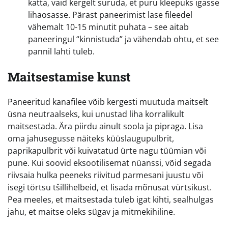
katta, vaid kergelt suruda, et puru kleepuks igasse
lihaosasse. Pärast paneerimist lase fileedel
vähemalt 10-15 minutit puhata – see aitab
paneeringul “kinnistuda” ja vähendab ohtu, et see
pannil lahti tuleb.
Maitsestamise kunst
Paneeritud kanafilee võib kergesti muutuda maitselt
üsna neutraalseks, kui unustad liha korralikult
maitsestada. Ära piirdu ainult soola ja pipraga. Lisa
oma jahusegusse näiteks küüslaugupulbrit,
paprikapulbrit või kuivatatud ürte nagu tüümian või
pune. Kui soovid eksootilisemat nüanssi, võid segada
riivsaia hulka peeneks riivitud parmesani juustu või
isegi törtsu tšillihelbeid, et lisada mõnusat vürtsikust.
Pea meeles, et maitsestada tuleb igat kihti, sealhulgas
jahu, et maitse oleks sügav ja mitmekihiline.