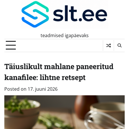
Skip
to
content
teadmised igapäevaks
Täiuslikult mahlane paneeritud
kanafilee: lihtne retsept
Posted on
17. juuni 2026