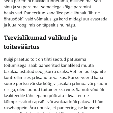
seda paremini hakkad tunnetama, millised maitsed
sinu ja su pere maitsemeelega kõige paremini
haakuvad. Paneeritud kanafilee pole lihtsalt “lihtne
õhtusöök”, vaid võimalus iga kord midagi uut avastada
ja luua roog, mis on täpselt sinu nägu.
Tervislikumad valikud ja
toiteväärtus
Kuigi praetud toit on tihti seotud patusema
toitumisega, saab paneeritud kanafileed muuta
tasakaalustatud söögikorra osaks. Võti on portsjonite
kontrollimises ja lisandite valikus. Kui serveerid kana
suure portsu värske köögiviljasalati ja kinoa või pruuni
riisiga, oled loonud toitainerikka eine. Samuti võid õli
kvaliteedile tähelepanu pöörata – kvaliteetne
külmpressitud rapsiõli või avokaadoõli pakuvad häid
rasvhappeid. Ära unusta, et paneering ise koosneb