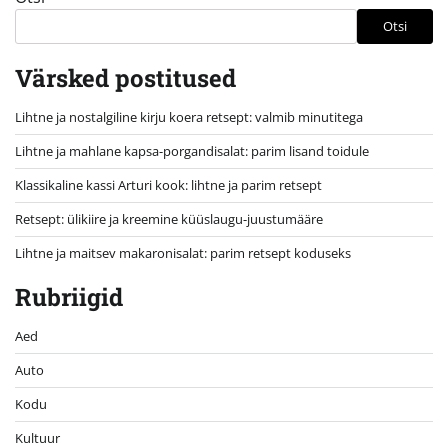
Otsi
Värsked postitused
Lihtne ja nostalgiline kirju koera retsept: valmib minutitega
Lihtne ja mahlane kapsa-porgandisalat: parim lisand toidule
Klassikaline kassi Arturi kook: lihtne ja parim retsept
Retsept: ülikiire ja kreemine küüslaugu-juustumääre
Lihtne ja maitsev makaronisalat: parim retsept koduseks
Rubriigid
Aed
Auto
Kodu
Kultuur