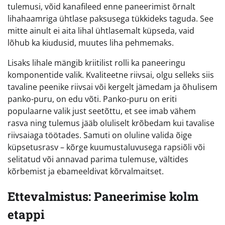
tulemusi, võid kanafileed enne paneerimist õrnalt
lihahaamriga ühtlase paksusega tükkideks taguda. See
mitte ainult ei aita lihal ühtlasemalt küpseda, vaid
lõhub ka kiudusid, muutes liha pehmemaks.
Lisaks lihale mängib kriitilist rolli ka paneeringu
komponentide valik. Kvaliteetne riivsai, olgu selleks siis
tavaline peenike riivsai või kergelt jämedam ja õhulisem
panko-puru, on edu võti. Panko-puru on eriti
populaarne valik just seetõttu, et see imab vähem
rasva ning tulemus jääb oluliselt krõbedam kui tavalise
riivsaiaga töötades. Samuti on oluline valida õige
küpsetusrasv – kõrge kuumustaluvusega rapsiõli või
selitatud või annavad parima tulemuse, vältides
kõrbemist ja ebameeldivat kõrvalmaitset.
Ettevalmistus: Paneerimise kolm
etappi