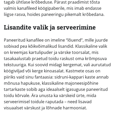
tagab ühtlase krõbeduse. Pärast praadimist tõsta
valmis kanafileed köögipaberile, mis imab endasse
liigse rasva, hoides paneeringu pikemalt krõbedana.
Lisandite valik ja serveerimine
Paneeritud kanafilee on imeline “lõuend”, mille juurde
sobivad pea kõikvõimalikud lisandid. Klassikaline valik
on kreemjas kartulipuder ja värske toorsalat, mis
tasakaalustab praetud toidu raskust oma krõmpsuva
tekstuuriga. Kui soovid midagi kergemat, vali aurutatud
köögiviljad või kerge kinoasalat. Kastmete osas on
piiriks vaid sinu fantaasia: sidruni-kappari kaste annab
mõnusa hapukuse, klassikaline majoneesipõhine
tartarkaste sobib aga ideaalselt igasuguse paneeritud
toidu kõrvale. Ära unusta ka värskeid ürte, mida
serveerimisel toidule raputada – need lisavad
visuaalset värskust ja lõhnade harmooniat.