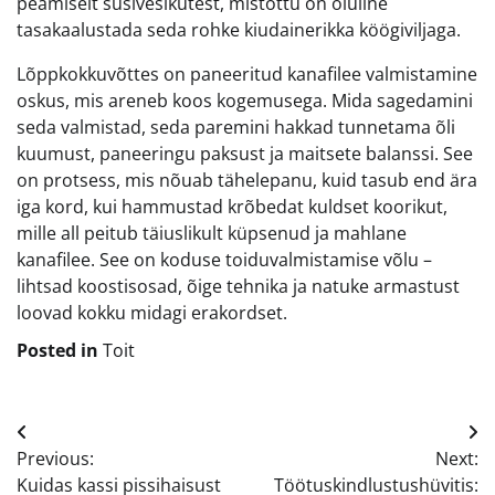
peamiselt süsivesikutest, mistõttu on oluline
tasakaalustada seda rohke kiudainerikka köögiviljaga.
Lõppkokkuvõttes on paneeritud kanafilee valmistamine
oskus, mis areneb koos kogemusega. Mida sagedamini
seda valmistad, seda paremini hakkad tunnetama õli
kuumust, paneeringu paksust ja maitsete balanssi. See
on protsess, mis nõuab tähelepanu, kuid tasub end ära
iga kord, kui hammustad krõbedat kuldset koorikut,
mille all peitub täiuslikult küpsenud ja mahlane
kanafilee. See on koduse toiduvalmistamise võlu –
lihtsad koostisosad, õige tehnika ja natuke armastust
loovad kokku midagi erakordset.
Posted in
Toit
Navigeerimine
Previous:
Next:
Kuidas kassi pissihaisust
Töötuskindlustushüvitis: