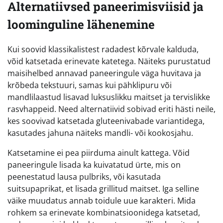
Alternatiivsed paneerimisviisid ja
loominguline lähenemine
Kui soovid klassikalistest radadest kõrvale kalduda,
võid katsetada erinevate katetega. Näiteks purustatud
maisihelbed annavad paneeringule väga huvitava ja
krõbeda tekstuuri, samas kui pähklipuru või
mandlilaastud lisavad luksuslikku maitset ja tervislikke
rasvhappeid. Need alternatiivid sobivad eriti hästi neile,
kes soovivad katsetada gluteenivabade variantidega,
kasutades jahuna näiteks mandli- või kookosjahu.
Katsetamine ei pea piirduma ainult kattega. Võid
paneeringule lisada ka kuivatatud ürte, mis on
peenestatud lausa pulbriks, või kasutada
suitsupaprikat, et lisada grillitud maitset. Iga selline
väike muudatus annab toidule uue karakteri. Mida
rohkem sa erinevate kombinatsioonidega katsetad,