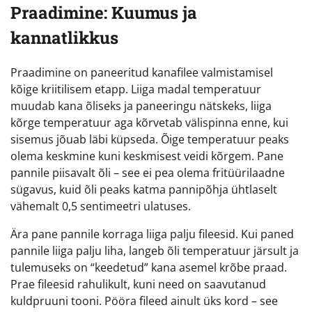
Praadimine: Kuumus ja
kannatlikkus
Praadimine on paneeritud kanafilee valmistamisel
kõige kriitilisem etapp. Liiga madal temperatuur
muudab kana õliseks ja paneeringu nätskeks, liiga
kõrge temperatuur aga kõrvetab välispinna enne, kui
sisemus jõuab läbi küpseda. Õige temperatuur peaks
olema keskmine kuni keskmisest veidi kõrgem. Pane
pannile piisavalt õli – see ei pea olema fritüürilaadne
sügavus, kuid õli peaks katma pannipõhja ühtlaselt
vähemalt 0,5 sentimeetri ulatuses.
Ära pane pannile korraga liiga palju fileesid. Kui paned
pannile liiga palju liha, langeb õli temperatuur järsult ja
tulemuseks on “keedetud” kana asemel krõbe praad.
Prae fileesid rahulikult, kuni need on saavutanud
kuldpruuni tooni. Pööra fileed ainult üks kord – see