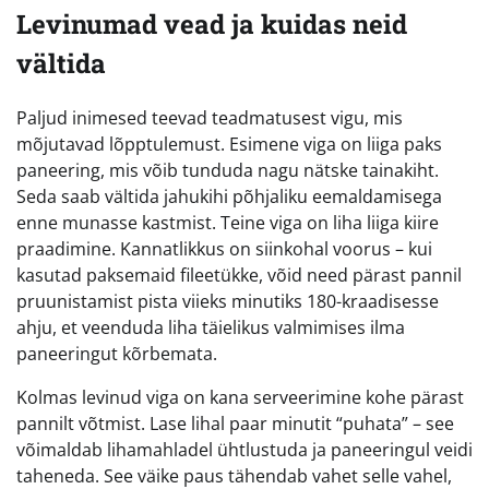
Levinumad vead ja kuidas neid
vältida
Paljud inimesed teevad teadmatusest vigu, mis
mõjutavad lõpptulemust. Esimene viga on liiga paks
paneering, mis võib tunduda nagu nätske tainakiht.
Seda saab vältida jahukihi põhjaliku eemaldamisega
enne munasse kastmist. Teine viga on liha liiga kiire
praadimine. Kannatlikkus on siinkohal voorus – kui
kasutad paksemaid fileetükke, võid need pärast pannil
pruunistamist pista viieks minutiks 180-kraadisesse
ahju, et veenduda liha täielikus valmimises ilma
paneeringut kõrbemata.
Kolmas levinud viga on kana serveerimine kohe pärast
pannilt võtmist. Lase lihal paar minutit “puhata” – see
võimaldab lihamahladel ühtlustuda ja paneeringul veidi
taheneda. See väike paus tähendab vahet selle vahel,