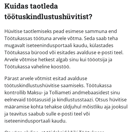
Kuidas taotleda
töötuskindlustushüvitist?
Hüvitise taotlemiseks pead esimese sammuna end
Töötukassas töötuna arvele võtma. Seda saab teha
mugavalt iseteenindusportaali kaudu, külastades
Töötukassa bürood või esitades avalduse e-posti teel.
Arvele võtmise hetkest algab sinu kui tööotsija ja
Töötukassa vaheline koostöö.
Pärast arvele võtmist esitad avalduse
töötuskindlustushüvitise saamiseks. Töötukassa
kontrollib Maksu- ja Tolliameti andmebaasidest sinu
eelnevaid töötasusid ja kindlustusstaazi. Otsus hüvitise
määramise kohta tehakse üldjuhul mõistliku aja jooksul
ja teavitus saabub sulle e-posti teel või
iseteenindusportaali kaudu.