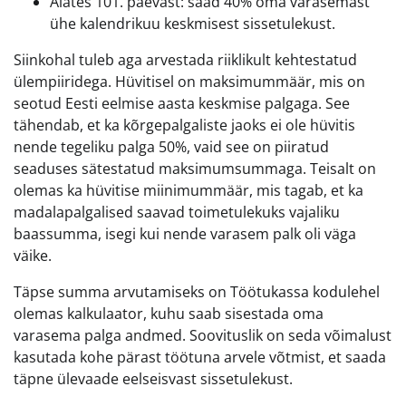
Alates 101. päevast: saad 40% oma varasemast
ühe kalendrikuu keskmisest sissetulekust.
Siinkohal tuleb aga arvestada riiklikult kehtestatud
ülempiiridega. Hüvitisel on maksimummäär, mis on
seotud Eesti eelmise aasta keskmise palgaga. See
tähendab, et ka kõrgepalgaliste jaoks ei ole hüvitis
nende tegeliku palga 50%, vaid see on piiratud
seaduses sätestatud maksimumsummaga. Teisalt on
olemas ka hüvitise miinimummäär, mis tagab, et ka
madalapalgalised saavad toimetulekuks vajaliku
baassumma, isegi kui nende varasem palk oli väga
väike.
Täpse summa arvutamiseks on Töötukassa kodulehel
olemas kalkulaator, kuhu saab sisestada oma
varasema palga andmed. Soovituslik on seda võimalust
kasutada kohe pärast töötuna arvele võtmist, et saada
täpne ülevaade eelseisvast sissetulekust.