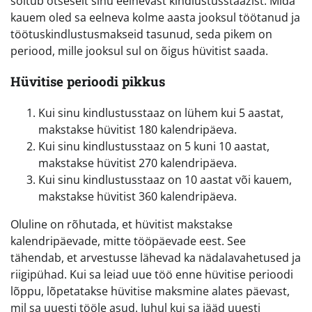
sõltub otseselt sinu eelnevast kindlustusstaazist. Mida
kauem oled sa eelneva kolme aasta jooksul töötanud ja
töötuskindlustusmakseid tasunud, seda pikem on
periood, mille jooksul sul on õigus hüvitist saada.
Hüvitise perioodi pikkus
Kui sinu kindlustusstaaz on lühem kui 5 aastat,
makstakse hüvitist 180 kalendripäeva.
Kui sinu kindlustusstaaz on 5 kuni 10 aastat,
makstakse hüvitist 270 kalendripäeva.
Kui sinu kindlustusstaaz on 10 aastat või kauem,
makstakse hüvitist 360 kalendripäeva.
Oluline on rõhutada, et hüvitist makstakse
kalendripäevade, mitte tööpäevade eest. See
tähendab, et arvestusse lähevad ka nädalavahetused ja
riigipühad. Kui sa leiad uue töö enne hüvitise perioodi
lõppu, lõpetatakse hüvitise maksmine alates päevast,
mil sa uuesti tööle asud. Juhul kui sa jääd uuesti