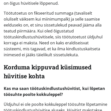
on õigus hüvitisele lõppenud.
Töötutoetus on fikseeritud summaga (tavaliselt
oluliselt väiksem kui miinimumpalk) ja selle saamise
eelduseks on, et sinu sissetulekud peavad jääma alla
teatud piirmäära. Kui oled õigustatud
töötuskindlustushüvitisele, siis töötutoetust üldjuhul
korraga ei maksta. Need on kaks eraldiseisvat
süsteemi, mis tagavad, et ka ilma kindlustuskaitseta
inimesed ei jääks täielikult sissetulekuta.
Korduma kippuvad küsimused
hüvitise kohta
Kas ma saan töötuskindlustushüvitist, kui lõpetan
töösuhte poolte kokkuleppel?
Üldjuhul ei ole poolte kokkuleppel töösuhte lõpetamine
töötuskindlustushüvitise aluseks. Hüvitist makstakse