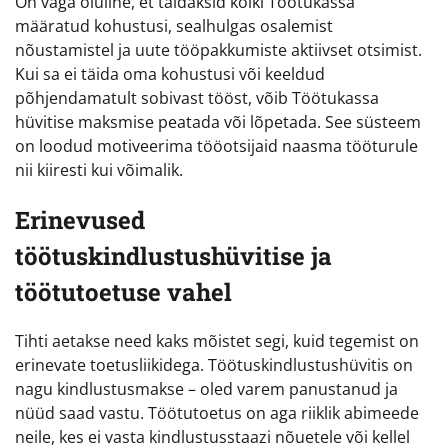
On väga oluline, et täidaksid kõiki Töötukassa
määratud kohustusi, sealhulgas osalemist
nõustamistel ja uute tööpakkumiste aktiivset otsimist.
Kui sa ei täida oma kohustusi või keeldud
põhjendamatult sobivast tööst, võib Töötukassa
hüvitise maksmise peatada või lõpetada. See süsteem
on loodud motiveerima tööotsijaid naasma tööturule
nii kiiresti kui võimalik.
Erinevused
töötuskindlustushüvitise ja
töötutoetuse vahel
Tihti aetakse need kaks mõistet segi, kuid tegemist on
erinevate toetusliikidega. Töötuskindlustushüvitis on
nagu kindlustusmakse – oled varem panustanud ja
nüüd saad vastu. Töötutoetus on aga riiklik abimeede
neile, kes ei vasta kindlustusstaazi nõuetele või kellel