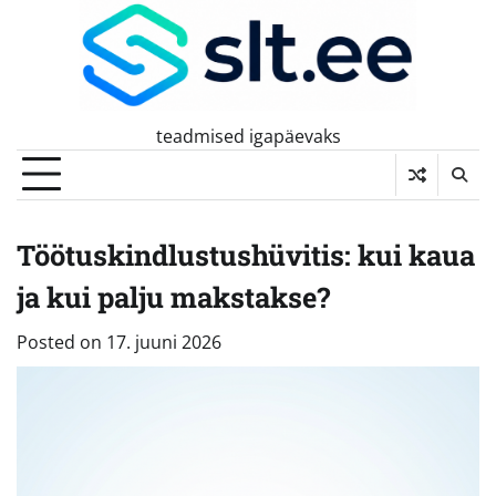
Skip
to
content
teadmised igapäevaks
Töötuskindlustushüvitis: kui kaua
ja kui palju makstakse?
Posted on
17. juuni 2026