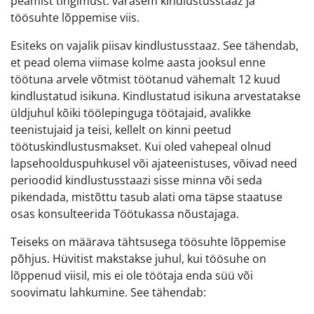
peamist tingimust: varasem kindlustusstaaz ja
töösuhte lõppemise viis.
Esiteks on vajalik piisav kindlustusstaaz. See tähendab,
et pead olema viimase kolme aasta jooksul enne
töötuna arvele võtmist töötanud vähemalt 12 kuud
kindlustatud isikuna. Kindlustatud isikuna arvestatakse
üldjuhul kõiki töölepinguga töötajaid, avalikke
teenistujaid ja teisi, kellelt on kinni peetud
töötuskindlustusmakset. Kui oled vahepeal olnud
lapsehoolduspuhkusel või ajateenistuses, võivad need
perioodid kindlustusstaazi sisse minna või seda
pikendada, mistõttu tasub alati oma täpse staatuse
osas konsulteerida Töötukassa nõustajaga.
Teiseks on määrava tähtsusega töösuhte lõppemise
põhjus. Hüvitist makstakse juhul, kui töösuhe on
lõppenud viisil, mis ei ole töötaja enda süü või
soovimatu lahkumine. See tähendab: