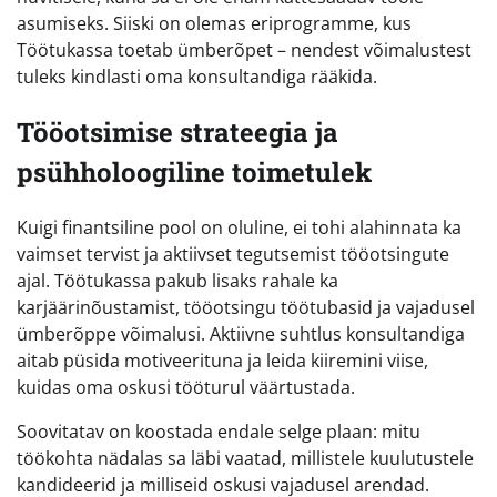
asumiseks. Siiski on olemas eriprogramme, kus
Töötukassa toetab ümberõpet – nendest võimalustest
tuleks kindlasti oma konsultandiga rääkida.
Tööotsimise strateegia ja
psühholoogiline toimetulek
Kuigi finantsiline pool on oluline, ei tohi alahinnata ka
vaimset tervist ja aktiivset tegutsemist tööotsingute
ajal. Töötukassa pakub lisaks rahale ka
karjäärinõustamist, tööotsingu töötubasid ja vajadusel
ümberõppe võimalusi. Aktiivne suhtlus konsultandiga
aitab püsida motiveerituna ja leida kiiremini viise,
kuidas oma oskusi tööturul väärtustada.
Soovitatav on koostada endale selge plaan: mitu
töökohta nädalas sa läbi vaatad, millistele kuulutustele
kandideerid ja milliseid oskusi vajadusel arendad.