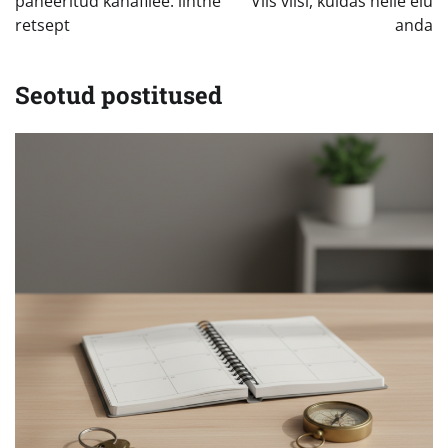
paneeritud kanafilee: lihtne
Viis viisi, kuidas neile elu
retsept
anda
Seotud postitused