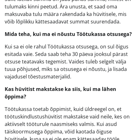
tulumaks kinni peetud. Ära unusta, et saad oma
maksuvaba tulu määra rakendada ka hüvitisele, mis
võib lõplikku kättesaadavat summat suurendada.
Mida teha, kui ma ei nõustu Töötukassa otsusega?
Kui sa ei ole rahul Töötukassa otsusega, on sul õigus
esitada vaie. Seda saab teha 30 päeva jooksul pärast
otsuse teatavaks tegemist. Vaides tuleb selgelt välja
tuua põhjused, miks sa otsusega ei nõustu, ja lisada
vajadusel tõestusmaterjalid.
Kas hüvitist makstakse ka siis, kui ma lähen
õppima?
Töötukassa toetab õppimist, kuid üldreegel on, et
töötuskindlustushüvitist makstakse vaid neile, kes on
aktiivselt tööturule naasmiseks valmis. Kui asud
täiskoormusega õppima, võid kaotada õiguse
hüvitisele, kuna sa ei ole enam kättesaadav tööle