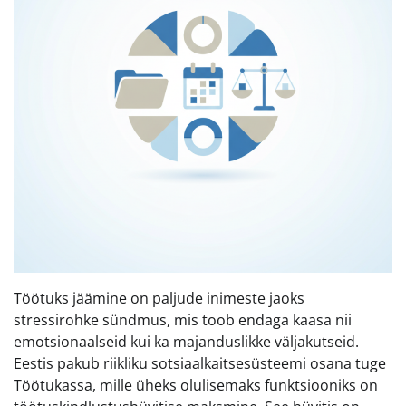
Töötuks jäämine on paljude inimeste jaoks
stressirohke sündmus, mis toob endaga kaasa nii
emotsionaalseid kui ka majanduslikke väljakutseid.
Eestis pakub riikliku sotsiaalkaitsesüsteemi osana tuge
Töötukassa, mille üheks olulisemaks funktsiooniks on