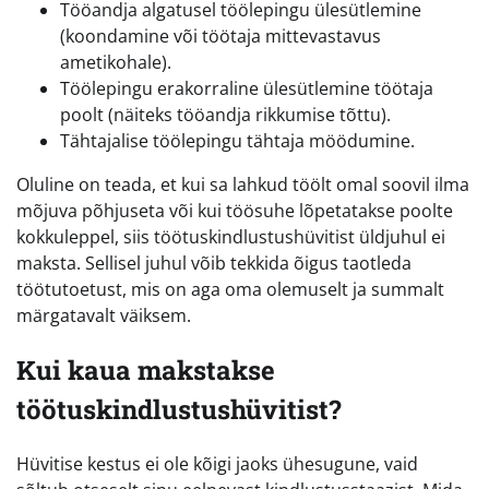
Tööandja algatusel töölepingu ülesütlemine
(koondamine või töötaja mittevastavus
ametikohale).
Töölepingu erakorraline ülesütlemine töötaja
poolt (näiteks tööandja rikkumise tõttu).
Tähtajalise töölepingu tähtaja möödumine.
Oluline on teada, et kui sa lahkud töölt omal soovil ilma
mõjuva põhjuseta või kui töösuhe lõpetatakse poolte
kokkuleppel, siis töötuskindlustushüvitist üldjuhul ei
maksta. Sellisel juhul võib tekkida õigus taotleda
töötutoetust, mis on aga oma olemuselt ja summalt
märgatavalt väiksem.
Kui kaua makstakse
töötuskindlustushüvitist?
Hüvitise kestus ei ole kõigi jaoks ühesugune, vaid