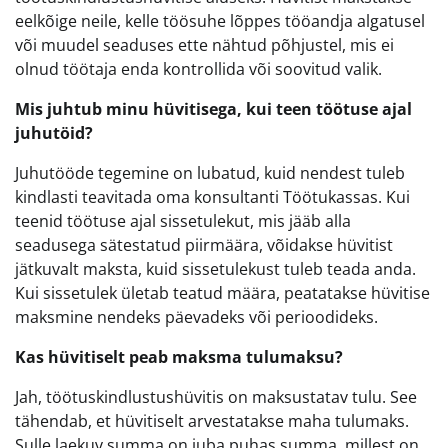
eelkõige neile, kelle töösuhe lõppes tööandja algatusel
või muudel seaduses ette nähtud põhjustel, mis ei
olnud töötaja enda kontrollida või soovitud valik.
Mis juhtub minu hüvitisega, kui teen töötuse ajal
juhutöid?
Juhutööde tegemine on lubatud, kuid nendest tuleb
kindlasti teavitada oma konsultanti Töötukassas. Kui
teenid töötuse ajal sissetulekut, mis jääb alla
seadusega sätestatud piirmäära, võidakse hüvitist
jätkuvalt maksta, kuid sissetulekust tuleb teada anda.
Kui sissetulek ületab teatud määra, peatatakse hüvitise
maksmine nendeks päevadeks või perioodideks.
Kas hüvitiselt peab maksma tulumaksu?
Jah, töötuskindlustushüvitis on maksustatav tulu. See
tähendab, et hüvitiselt arvestatakse maha tulumaks.
Sulle laekuv summa on juba puhas summa, millest on