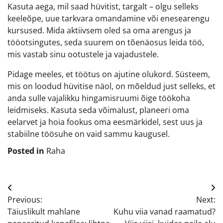
Kasuta aega, mil saad hüvitist, targalt – olgu selleks
keeleõpe, uue tarkvara omandamine või enesearengu
kursused. Mida aktiivsem oled sa oma arengus ja
tööotsingutes, seda suurem on tõenäosus leida töö,
mis vastab sinu ootustele ja vajadustele.
Pidage meeles, et töötus on ajutine olukord. Süsteem,
mis on loodud hüvitise näol, on mõeldud just selleks, et
anda sulle vajalikku hingamisruumi õige töökoha
leidmiseks. Kasuta seda võimalust, planeeri oma
eelarvet ja hoia fookus oma eesmärkidel, sest uus ja
stabiilne töösuhe on vaid sammu kaugusel.
Posted in
Raha
Navigeerimine
Previous:
Next:
Täiuslikult mahlane
Kuhu viia vanad raamatud?