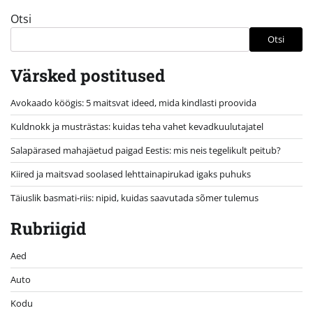
Otsi
Otsi
Värsked postitused
Avokaado köögis: 5 maitsvat ideed, mida kindlasti proovida
Kuldnokk ja musträstas: kuidas teha vahet kevadkuulutajatel
Salapärased mahajäetud paigad Eestis: mis neis tegelikult peitub?
Kiired ja maitsvad soolased lehttainapirukad igaks puhuks
Täiuslik basmati-riis: nipid, kuidas saavutada sõmer tulemus
Rubriigid
Aed
Auto
Kodu