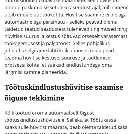
töötuskindlustushüvitise maksmine. See hüvitis on
loodud pakkuma sissetuleku asendust ajal, mil inimene
otsib endale uut töökohta. Hüvitise saamine ei ole aga
automaatne ega piiramatu – selleks peavad olema
täidetud teatud seadustest tulenevad tingimused ning
hüvitise suurus ja kestus sõltuvad otseselt varasemast
töökogemusest ja palgatööst. Selles põhjalikus
juhendis selgitame lahti kõik nüansid, mida pead
teadma hüvitise kestuse, suuruse ja taotlemise
protsessi kohta, et saaksid kindlustundega oma
järgmisi samme planeerida.
Töötuskindlustushüvitise saamise
õiguse tekkimine
Kõik töötud ei oma automaatselt õigust
töötuskindlustushüvitisele. Selleks, et Töötukassa
saaks sulle hüvitist määrata, peab olema täidetud kaks