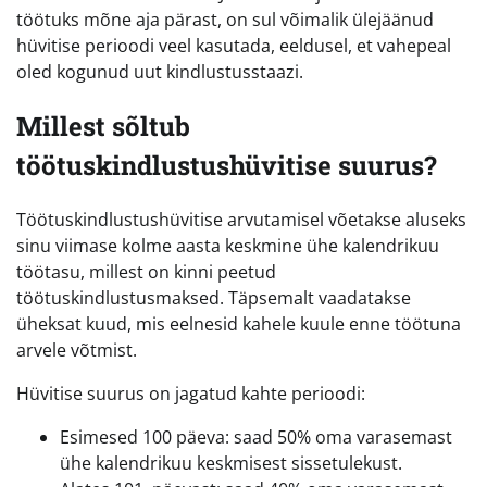
töötuks mõne aja pärast, on sul võimalik ülejäänud
hüvitise perioodi veel kasutada, eeldusel, et vahepeal
oled kogunud uut kindlustusstaazi.
Millest sõltub
töötuskindlustushüvitise suurus?
Töötuskindlustushüvitise arvutamisel võetakse aluseks
sinu viimase kolme aasta keskmine ühe kalendrikuu
töötasu, millest on kinni peetud
töötuskindlustusmaksed. Täpsemalt vaadatakse
üheksat kuud, mis eelnesid kahele kuule enne töötuna
arvele võtmist.
Hüvitise suurus on jagatud kahte perioodi:
Esimesed 100 päeva: saad 50% oma varasemast
ühe kalendrikuu keskmisest sissetulekust.