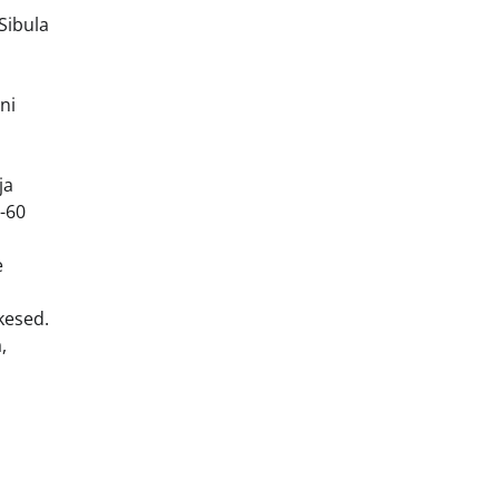
Sibula
ni
ja
-60
e
kesed.
,