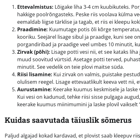
Ettevalmistus:
Lõigake liha 3-4 cm kuubikuteks. Por
hakkige poolrõngasteks. Peske riis voolava külma vee 
eemaldab liigse tärklise ja tagab, et riis ei kleepu kok
Praadimine:
Kuumutage potis õli kõrge temperatuuri
kooriku. Seejärel lisage sibul ja praadige, kuni see 
porgandiribad ja praadige veel umbes 10 minutit,
Zirvak (põhi):
Lisage potti vesi nii, et see kataks l
muud soovitud vürtsid. Asetage potti terved, puh
minutit. See vedelik on teie plovi maitse süda.
Riisi lisamine:
Kui zirvak on valmis, puistake pestud 
olulisem reegel. Lisage ettevaatlikult keeva vett nii, 
Aurustamine:
Keerake kuumus keskmisele ja laske v
Kui vesi on kadunud, tehke riisi sisse pulgaga augud,
keerake kuumus miinimumini ja laske plovil vaikselt
Kuidas saavutada täiuslik sõmerus
Paljud algajad kokad kardavad, et plovist saab kleepuv riis