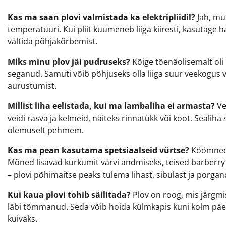
Kas ma saan plovi valmistada ka elektripliidil?
Jah, mui
temperatuuri. Kui pliit kuumeneb liiga kiiresti, kasutage
vältida põhjakõrbemist.
Miks minu plov jäi pudruseks?
Kõige tõenäolisemalt oli 
seganud. Samuti võib põhjuseks olla liiga suur veekogus 
aurustumist.
Millist liha eelistada, kui ma lambaliha ei armasta?
Vei
veidi rasva ja kelmeid, näiteks rinnatükk või koot. Sealiha
olemuselt pehmem.
Kas ma pean kasutama spetsiaalseid vürtse?
Köömned e
Mõned lisavad kurkumit värvi andmiseks, teised barberry 
– plovi põhimaitse peaks tulema lihast, sibulast ja porgand
Kui kaua plovi tohib säilitada?
Plov on roog, mis järgmis
läbi tõmmanud. Seda võib hoida külmkapis kuni kolm päeva
kuivaks.