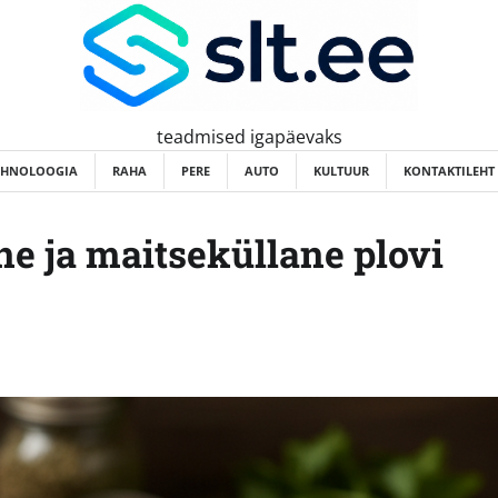
teadmised igapäevaks
EHNOLOOGIA
RAHA
PERE
AUTO
KULTUUR
KONTAKTILEHT
ne ja maitseküllane plovi