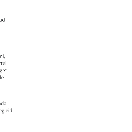
dud
ni,
tel
ge”
le
ada
egleid