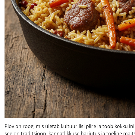
Plov on roog, mis ületab kultuurilisi piire ja toob kokku in
see on traditsioon, kannatlikkuse harjutus ja tõeline ma