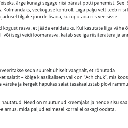
Teiseks, ärge kunagi segage riisi pärast potti panemist. See 
 Kolmandaks, veekoguse kontroll. Liiga palju vett teeb riisi l
dusel tilgake juurde lisada, kui uputada riis vee sisse.
tud kogust rasva, et jääda eraldatuks. Kui kasutate liiga vähe õl
li või isegi veidi loomarasva, katab see iga riisiteratera ja a
rveeritakse seda suurelt ühiselt vaagnalt, et rõhutada
sket salatit – kõige klassikalisem valik on “Achichuk”, mis ko
 See värske ja kergelt hapukas salat tasakaalustab plovi ramm
i hautatud. Need on muutunud kreemjaks ja nende sisu saa
-elamus, mida paljud esimesel korral ei oskagi oodata.