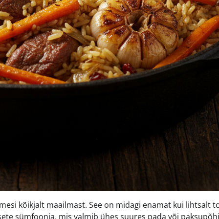
imesi kõikjalt maailmast. See on midagi enamat kui lihtsalt to
itsete sümfoonia, mis valmib ühes suures pada või paksupõhj