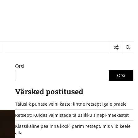
Otsi
Otsi
Värsked postitused
Täiuslik punase veini kaste: lihtne retsept igale praele
Retsept: Kuidas valmistada täiuslikku sinepi-meekastet
Klassikaline pealinna kook: parim retsept, mis viib keele
alla