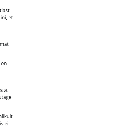
tlast
ni, et
emat
s on
asi.
utage
likult
s ei