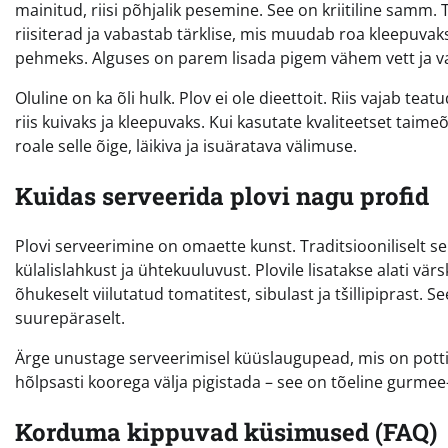
mainitud, riisi põhjalik pesemine. See on kriitiline samm. 
riisiterad ja vabastab tärklise, mis muudab roa kleepuvaks.
pehmeks. Alguses on parem lisada pigem vähem vett ja vaja
Oluline on ka õli hulk. Plov ei ole dieettoit. Riis vajab tea
riis kuivaks ja kleepuvaks. Kui kasutate kvaliteetset taimeõ
roale selle õige, läikiva ja isuäratava välimuse.
Kuidas serveerida plovi nagu profid
Plovi serveerimine on omaette kunst. Traditsiooniliselt se
külalislahkust ja ühtekuuluvust. Plovile lisatakse alati vär
õhukeselt viilutatud tomatitest, sibulast ja tšillipiprast.
suurepäraselt.
Ärge unustage serveerimisel küüslaugupead, mis on pott
hõlpsasti koorega välja pigistada – see on tõeline gurmee
Korduma kippuvad küsimused (FAQ)