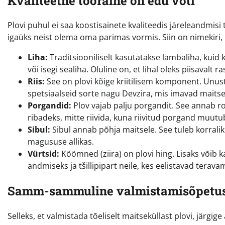
Kvaliteetne tooraine on edu võti
Plovi puhul ei saa koostisainete kvaliteedis järeleandmi
igaüks neist olema oma parimas vormis. Siin on nimekiri,
Liha:
Traditsiooniliselt kasutatakse lambaliha, kuid 
või isegi sealiha. Oluline on, et lihal oleks piisaval
Riis:
See on plovi kõige kriitilisem komponent. Unusta
spetsiaalseid sorte nagu Devzira, mis imavad maitsei
Porgandid:
Plov vajab palju porgandit. See annab r
ribadeks, mitte riivida, kuna riivitud porgand muut
Sibul:
Sibul annab põhja maitsele. See tuleb korralik
magususe allikas.
Vürtsid:
Köömned (ziira) on plovi hing. Lisaks võib
andmiseks ja tšillipipart neile, kes eelistavad terava
Samm-sammuline valmistamisõpetu
Selleks, et valmistada tõeliselt maitseküllast plovi, järg