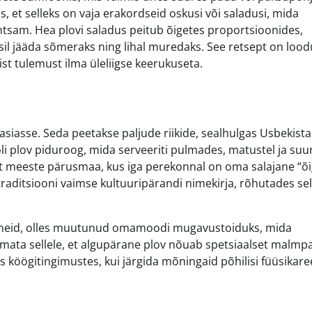
s, et selleks on vaja erakordseid oskusi või saladusi, mida
ihtsam. Hea plovi saladus peitub õigetes proportsioonides,
iisil jääda sõmeraks ning lihal muredaks. See retsept on loo
st tulemust ilma üleliigse keerukuseta.
Aasiasse. Seda peetakse paljude riikide, sealhulgas Usbekista
oli plov piduroog, mida serveeriti pulmades, matustel ja suur
lt meeste pärusmaa, kus iga perekonnal on oma salajane “õi
aditsiooni vaimse kultuuripärandi nimekirja, rõhutades sel
ümneid, olles muutunud omamoodi mugavustoiduks, mida
amata sellele, et algupärane plov nõuab spetsiaalset malmp
 köögitingimustes, kui järgida mõningaid põhilisi füüsikare