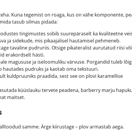
si teha. Kuna tegemist on roaga, kus on vähe komponente, p
 mida tasub silmas pidada:
kodustes tingimustes sobib suurepäraselt ka kvaliteetne vei
t rasva ja sidekude, mis pikaajalisel hautamisel pehmeneb.
ge tavaline pudruriis. Otsige pikateralist aurutatud riisi võ
d erakordselt hästi.
oale magususe ja iseloomuliku värvuse. Porgandid tuleb lõig
ub hautades pudruks ja kaotab oma tekstuuri.
ult kuldpruuniks praadida, sest see on plovi karamellise
 kasutada küüslauku tervete peadena, barberry marju hapuk
mat maitset.
s
ige alltoodud samme. Ärge kiirustage – plov armastab aega.