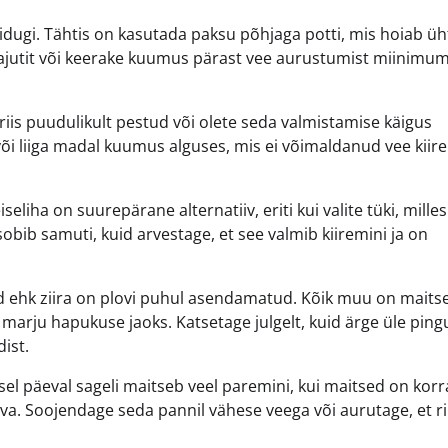
dugi. Tähtis on kasutada paksu põhjaga potti, mis hoiab üh
 hajutit või keerake kuumus pärast vee aurustumist miinimumi
riis puudulikult pestud või olete seda valmistamise käigus
või liiga madal kuumus alguses, mis ei võimaldanud vee kiir
seliha on suurepärane alternatiiv, eriti kui valite tüki, mille
 sobib samuti, kuid arvestage, et see valmib kiiremini ja on
hk ziira on plovi puhul asendamatud. Kõik muu on maitse
marju hapukuse jaoks. Katsetage julgelt, kuid ärge üle ping
ist.
el päeval sageli maitseb veel paremini, kui maitsed on korra
. Soojendage seda pannil vähese veega või aurutage, et rii