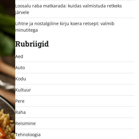
Loosalu raba matkarada: kuidas valmistuda retkeks
järvele
Lihtne ja nostalgiline kirju koera retsept: valmib
minutitega
Rubriigid
Aed
Auto
Kodu
Kultuur
Pere
Raha
Reisimine
Tehnoloogia