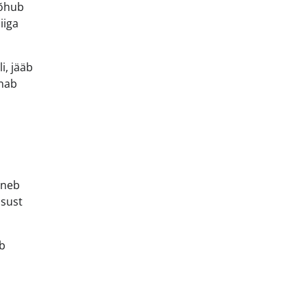
lõhub
iiga
i, jääb
nnab
osneb
usust
b