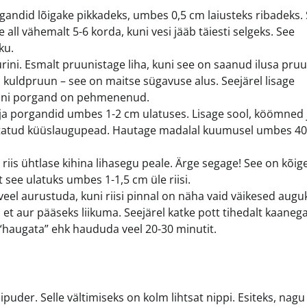
gandid lõigake pikkadeks, umbes 0,5 cm laiusteks ribadeks. 
all vähemalt 5-6 korda, kuni vesi jääb täiesti selgeks. See
ku.
ni. Esmalt pruunistage liha, kuni see on saanud ilusa pruu
on kuldpruun – see on maitse sügavuse alus. Seejärel lisage
 kuni porgand on pehmenenud.
iha ja porgandid umbes 1-2 cm ulatuses. Lisage sool, köömned 
astatud küüslaugupead. Hautage madalal kuumusel umbes 40
riis ühtlase kihina lihasegu peale. Ärge segage! See on kõig
et see ulatuks umbes 1-1,5 cm üle riisi.
eel aurustuda, kuni riisi pinnal on näha vaid väikesed augu
 et aur pääseks liikuma. Seejärel katke pott tihedalt kaanega
 “haugata” ehk haududa veel 20-30 minutit.
ipuder. Selle vältimiseks on kolm lihtsat nippi. Esiteks, nagu