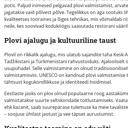
potis. Paljud inimesed pelgavad plovi valmistamist, arvate
jagatakse vaid põlvest põlve. Tegelikkus on aga sootuks l
kvaliteetses tooraines ja õiges tehnikas, mis võimaldab r
neile, kes soovivad koduköögis saavutada restorani väärili
Plovi ajalugu ja kultuuriline taust
Plovil on rikkalik ajalugu, mis ulatub sajandite taha Kesk-
Tadžikistani ja Türkmenistani rahvustoiduks. Ajalooliselt 
usupühadel. Selle valmistamine on olnud traditsioonilise
valmistamisviis. UNESCO on kandnud plovi valmistamise tr
tähtsust kogukondlikkuse ja identiteedi hoidmisel.
Eestlaste jaoks on plov olnud populaarne roog aastak
valmistatakse suurte seltskondade toitlustamiseks. Vaat
ehk kazanit, saab suurepärase tulemuse ka meie tavalistes
– soojuse ühtlast jaotust ja vee täpset aurustumist.