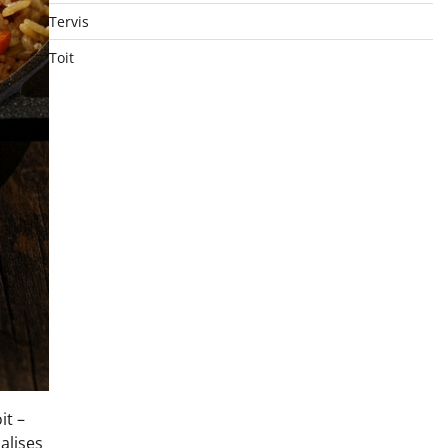
Tervis
Toit
it –
alises