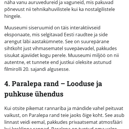
näha vanu auruvedureid ja vaguneid, mis pakuvad
põnevust nii tehnikahuvilistele kui ka nostalgilistele
hingele.
Muuseumi siseruumid on täis interaktiivseid
eksponaate, mis selgitavad Eesti raudtee ja side
arengut läbi aastakümnete. See on suurepärane
sihtkoht just vihmasematel suvepäevadel, pakkudes
sisukat ajaviidet kogu perele. Muuseumi miljöö on nii
autentne, et tunnete end justkui oleksite astunud
filmirolli 20. sajandi algusesse.
4. Paralepa rand – Looduse ja
puhkuse ühendus
Kui otsite pikemat rannariba ja mändide vahel peituvat
vaikust, on Paralepa rand teie jaoks õige koht. See asub
linnast veidi eemal, pakkudes privaatsemat atmosfääri