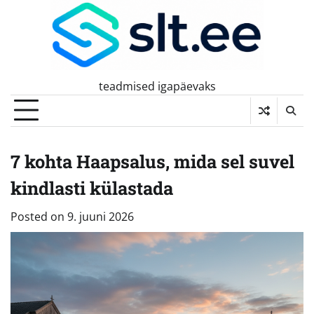
Skip
to
content
teadmised igapäevaks
7 kohta Haapsalus, mida sel suvel
kindlasti külastada
Posted on
9. juuni 2026