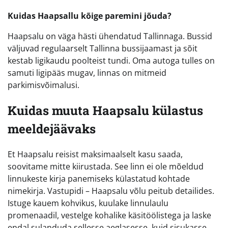
Kuidas Haapsallu kõige paremini jõuda?
Haapsalu on väga hästi ühendatud Tallinnaga. Bussid
väljuvad regulaarselt Tallinna bussijaamast ja sõit
kestab ligikaudu poolteist tundi. Oma autoga tulles on
samuti ligipääs mugav, linnas on mitmeid
parkimisvõimalusi.
Kuidas muuta Haapsalu külastus
meeldejäävaks
Et Haapsalu reisist maksimaalselt kasu saada,
soovitame mitte kiirustada. See linn ei ole mõeldud
linnukeste kirja panemiseks külastatud kohtade
nimekirja. Vastupidi – Haapsalu võlu peitub detailides.
Istuge kauem kohvikus, kuulake linnulaulu
promenaadil, vestelge kohalike käsitöölistega ja laske
endal sulanduda sellesse aeglasesse, kuid sisukasse