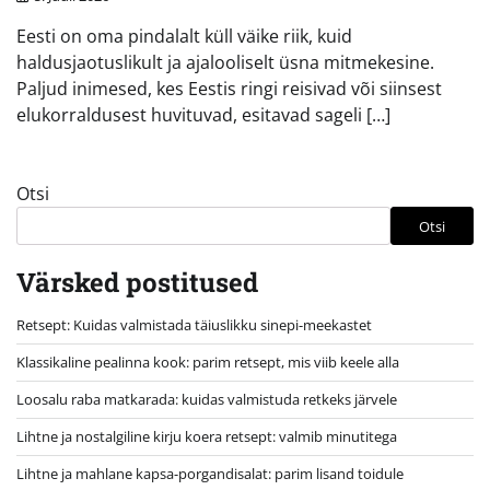
Eesti on oma pindalalt küll väike riik, kuid
haldusjaotuslikult ja ajalooliselt üsna mitmekesine.
Paljud inimesed, kes Eestis ringi reisivad või siinsest
elukorraldusest huvituvad, esitavad sageli […]
Otsi
Otsi
Värsked postitused
Retsept: Kuidas valmistada täiuslikku sinepi-meekastet
Klassikaline pealinna kook: parim retsept, mis viib keele alla
Loosalu raba matkarada: kuidas valmistuda retkeks järvele
Lihtne ja nostalgiline kirju koera retsept: valmib minutitega
Lihtne ja mahlane kapsa-porgandisalat: parim lisand toidule