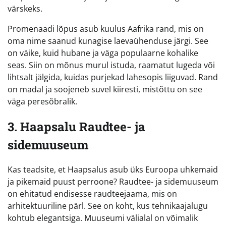
värskeks.
Promenaadi lõpus asub kuulus Aafrika rand, mis on
oma nime saanud kunagise laevaühenduse järgi. See
on väike, kuid hubane ja väga populaarne kohalike
seas. Siin on mõnus murul istuda, raamatut lugeda või
lihtsalt jälgida, kuidas purjekad lahesopis liiguvad. Rand
on madal ja soojeneb suvel kiiresti, mistõttu on see
väga peresõbralik.
3. Haapsalu Raudtee- ja
sidemuuseum
Kas teadsite, et Haapsalus asub üks Euroopa uhkemaid
ja pikemaid puust perroone? Raudtee- ja sidemuuseum
on ehitatud endisesse raudteejaama, mis on
arhitektuuriline pärl. See on koht, kus tehnikaajalugu
kohtub elegantsiga. Muuseumi välialal on võimalik