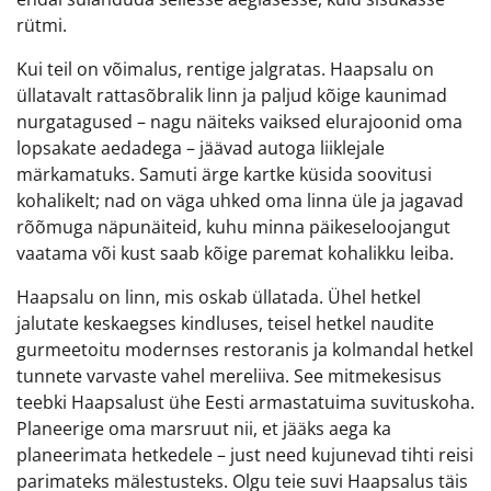
rütmi.
Kui teil on võimalus, rentige jalgratas. Haapsalu on
üllatavalt rattasõbralik linn ja paljud kõige kaunimad
nurgatagused – nagu näiteks vaiksed elurajoonid oma
lopsakate aedadega – jäävad autoga liiklejale
märkamatuks. Samuti ärge kartke küsida soovitusi
kohalikelt; nad on väga uhked oma linna üle ja jagavad
rõõmuga näpunäiteid, kuhu minna päikeseloojangut
vaatama või kust saab kõige paremat kohalikku leiba.
Haapsalu on linn, mis oskab üllatada. Ühel hetkel
jalutate keskaegses kindluses, teisel hetkel naudite
gurmeetoitu modernses restoranis ja kolmandal hetkel
tunnete varvaste vahel mereliiva. See mitmekesisus
teebki Haapsalust ühe Eesti armastatuima suvituskoha.
Planeerige oma marsruut nii, et jääks aega ka
planeerimata hetkedele – just need kujunevad tihti reisi
parimateks mälestusteks. Olgu teie suvi Haapsalus täis