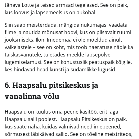
tänava Lotte ja teised armsad tegelased. See on paik,
kus loovus ja lapsemeelsus on aukohal.
Siin saab meisterdada, mängida nukumajas, vaadata
filme ja nautida mõnusat hoovi, kus on piisavalt ruumi
jooksmiseks. Iloni Imedemaa ei ole mõeldud ainult
väikelastele – see on koht, mis toob naeratuse näole ka
täiskasvanutele, tuletades meelde lapsepõlve
lugemiselamusi. See on kohustuslik peatuspaik kõigile,
kes hindavad head kunsti ja südamlikke lugusid.
6. Haapsalu pitsikeskus ja
vanalinna võlu
Haapsalu on kuulus oma peene käsitöö, eriti aga
Haapsalu salli poolest. Haapsalu Pitsikeskus on paik,
kus saate näha, kuidas valmivad need imepeened,
sõrmusest läbikäivad sallid. See on tõeline meistriteos,