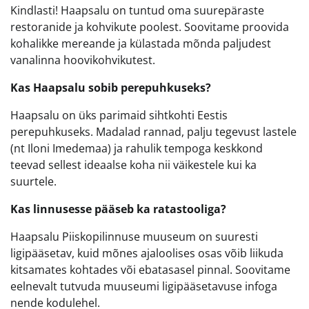
Kindlasti! Haapsalu on tuntud oma suurepäraste
restoranide ja kohvikute poolest. Soovitame proovida
kohalikke mereande ja külastada mõnda paljudest
vanalinna hoovikohvikutest.
Kas Haapsalu sobib perepuhkuseks?
Haapsalu on üks parimaid sihtkohti Eestis
perepuhkuseks. Madalad rannad, palju tegevust lastele
(nt Iloni Imedemaa) ja rahulik tempoga keskkond
teevad sellest ideaalse koha nii väikestele kui ka
suurtele.
Kas linnusesse pääseb ka ratastooliga?
Haapsalu Piiskopilinnuse muuseum on suuresti
ligipääsetav, kuid mõnes ajaloolises osas võib liikuda
kitsamates kohtades või ebatasasel pinnal. Soovitame
eelnevalt tutvuda muuseumi ligipääsetavuse infoga
nende kodulehel.