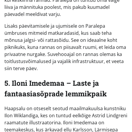
kui kesklinna rannad. Paralepa on tuntud oma valge
liiva ja männituka poolest, mis pakub kuumadel
päevadel meeldivat varju.
Lisaks päevitamisele ja ujumisele on Paralepa
ümbruses mitmeid matkaradasid, kus saab teha
mõnusa jalgsi- või rattasõidu. See on ideaalne koht
piknikuks, kuna rannas on piisavalt ruumi, et leida oma
privaatne nurgake. Suvehooajal on rannas olemas ka
toitlustusvõimalused ja vajalik infrastruktuur, et veeta
siin terve päev.
5. Iloni Imedemaa – Laste ja
fantaasiasõprade lemmikpaik
Haapsalu on otseselt seotud maailmakuulsa kunstniku
Ilon Wiklandiga, kes on tuntud eelkõige Astrid Lindgreni
raamatute illustraatorina. Iloni Imedemaa on
teemakeskus, kus ärkavad ellu Karlsson, Lärmisepa