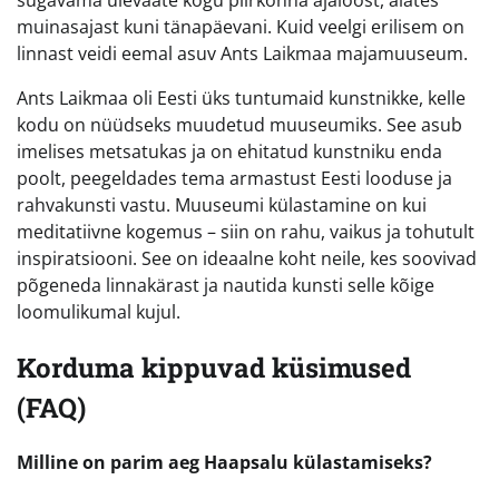
muinasajast kuni tänapäevani. Kuid veelgi erilisem on
linnast veidi eemal asuv Ants Laikmaa majamuuseum.
Ants Laikmaa oli Eesti üks tuntumaid kunstnikke, kelle
kodu on nüüdseks muudetud muuseumiks. See asub
imelises metsatukas ja on ehitatud kunstniku enda
poolt, peegeldades tema armastust Eesti looduse ja
rahvakunsti vastu. Muuseumi külastamine on kui
meditatiivne kogemus – siin on rahu, vaikus ja tohutult
inspiratsiooni. See on ideaalne koht neile, kes soovivad
põgeneda linnakärast ja nautida kunsti selle kõige
loomulikumal kujul.
Korduma kippuvad küsimused
(FAQ)
Milline on parim aeg Haapsalu külastamiseks?