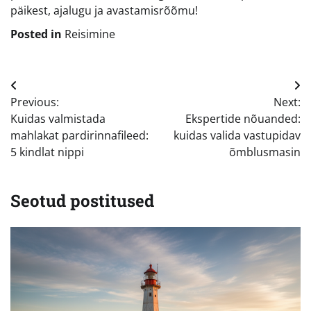
päikest, ajalugu ja avastamisrõõmu!
Posted in
Reisimine
Navigeerimine
Previous:
Next:
Kuidas valmistada
Ekspertide nõuanded:
mahlakat pardirinnafileed:
kuidas valida vastupidav
5 kindlat nippi
õmblusmasin
Seotud postitused