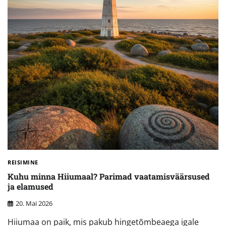
REISIMINE
Kuhu minna Hiiumaal? Parimad vaatamisväärsused
ja elamused
20. Mai 2026
Hiiumaa on paik, mis pakub hingetõmbeaega igale