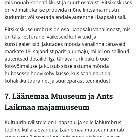
mis nõuab kannatlikkust ja suurt osavust. Pitsikeskuses
on võimalik ka ise proovida mõne lihtsama mustri
kudumist või soetada endale autentne Haapsalu sall.
Pitsikeskuse ümbrus on osa Haapsalu vanalinnast, mis
on täis restorane, väikeseid kohvikuid ja
kunstigaleriisid. Jalutades mööda vanalinna tänavaid,
märkate 19. sajandist pärit puumaju, millel on säilinud
autentsed detailid. Iga tänavanurk pakub uue
fotovõimaluse ja kutsub sisse astuma mõnda
hubasesse hoovikohvikusse, kus saab nautida
kohalikku toorainet ja suurepärast teenindust.
7. Läänemaa Muuseum ja Ants
Laikmaa majamuuseum
Kultuurihuvilistele on Haapsalu ja selle lähiümbrus
tõeline kullakaevandus. Läänemaa muuseum annab
sügavama ülevaate kogu piirkonna ajaloost, alates