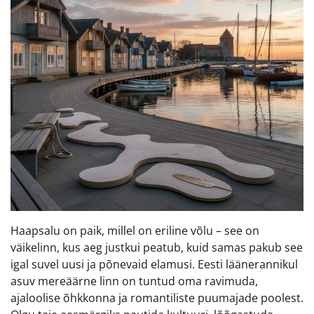
Haapsalu on paik, millel on eriline võlu – see on
väikelinn, kus aeg justkui peatub, kuid samas pakub see
igal suvel uusi ja põnevaid elamusi. Eesti läänerannikul
asuv mereäärne linn on tuntud oma ravimuda,
ajaloolise õhkkonna ja romantiliste puumajade poolest.