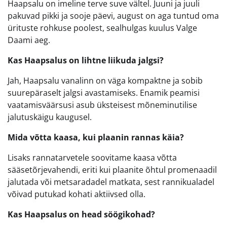
Haapsalu on imeline terve suve vältel. Juuni ja juuli
pakuvad pikki ja sooje päevi, august on aga tuntud oma
ürituste rohkuse poolest, sealhulgas kuulus Valge
Daami aeg.
Kas Haapsalus on lihtne liikuda jalgsi?
Jah, Haapsalu vanalinn on väga kompaktne ja sobib
suurepäraselt jalgsi avastamiseks. Enamik peamisi
vaatamisväärsusi asub üksteisest mõneminutilise
jalutuskäigu kaugusel.
Mida võtta kaasa, kui plaanin rannas käia?
Lisaks rannatarvetele soovitame kaasa võtta
sääsetõrjevahendi, eriti kui plaanite õhtul promenaadil
jalutada või metsaradadel matkata, sest rannikualadel
võivad putukad kohati aktiivsed olla.
Kas Haapsalus on head söögikohad?