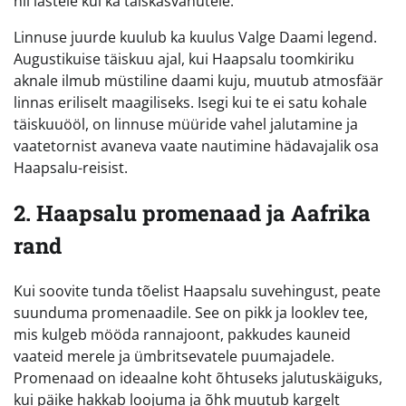
nii lastele kui ka täiskasvanutele.
Linnuse juurde kuulub ka kuulus Valge Daami legend.
Augustikuise täiskuu ajal, kui Haapsalu toomkiriku
aknale ilmub müstiline daami kuju, muutub atmosfäär
linnas eriliselt maagiliseks. Isegi kui te ei satu kohale
täiskuuööl, on linnuse müüride vahel jalutamine ja
vaatetornist avaneva vaate nautimine hädavajalik osa
Haapsalu-reisist.
2. Haapsalu promenaad ja Aafrika
rand
Kui soovite tunda tõelist Haapsalu suvehingust, peate
suunduma promenaadile. See on pikk ja looklev tee,
mis kulgeb mööda rannajoont, pakkudes kauneid
vaateid merele ja ümbritsevatele puumajadele.
Promenaad on ideaalne koht õhtuseks jalutuskäiguks,
kui päike hakkab loojuma ja õhk muutub kargelt