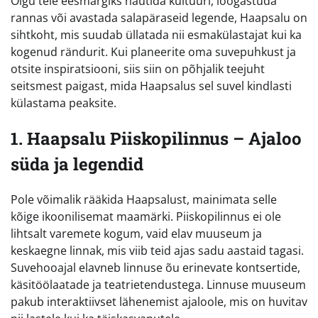
Olgu teie eesmärgiks nautida kultuuri, lõõgastuda
rannas või avastada salapäraseid legende, Haapsalu on
sihtkoht, mis suudab üllatada nii esmakülastajat kui ka
kogenud rändurit. Kui planeerite oma suvepuhkust ja
otsite inspiratsiooni, siis siin on põhjalik teejuht
seitsmest paigast, mida Haapsalus sel suvel kindlasti
külastama peaksite.
1. Haapsalu Piiskopilinnus – Ajaloo
süda ja legendid
Pole võimalik rääkida Haapsalust, mainimata selle
kõige ikoonilisemat maamärki. Piiskopilinnus ei ole
lihtsalt varemete kogum, vaid elav muuseum ja
keskaegne linnak, mis viib teid ajas sadu aastaid tagasi.
Suvehooajal elavneb linnuse õu erinevate kontsertide,
käsitöölaatade ja teatrietendustega. Linnuse muuseum
pakub interaktiivset lähenemist ajaloole, mis on huvitav