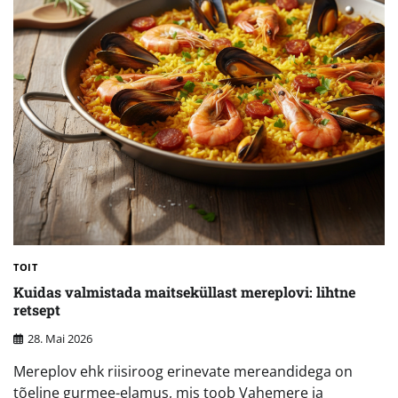
TOIT
Kuidas valmistada maitseküllast mereplovi: lihtne
retsept
28. Mai 2026
Mereplov ehk riisiroog erinevate mereandidega on
tõeline gurmee-elamus, mis toob Vahemere ja