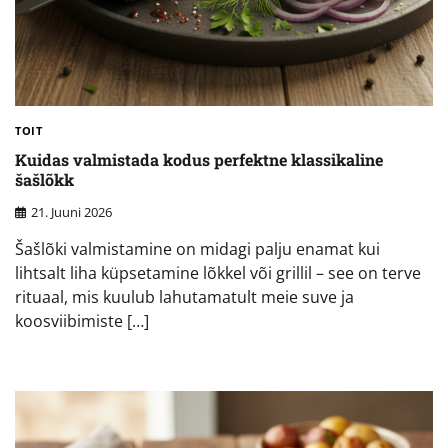
TOIT
Kuidas valmistada kodus perfektne klassikaline
šašlõkk
21. Juuni 2026
Šašlõki valmistamine on midagi palju enamat kui
lihtsalt liha küpsetamine lõkkel või grillil – see on terve
rituaal, mis kuulub lahutamatult meie suve ja
koosviibimiste […]