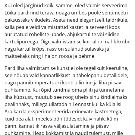
Kui oled järginud kõiki samme, oled valmis serveerima.
Lõika pardirind terava noaga umbes poole sentimeetri
paksusteks viiludeks. Aseta need elegantselt taldrikule,
kalla peale veidi valmistatud kastet ja serveeri koos
aurutatud roheliste ubade, ahjukartulite või siidise
kartulipüreega. Õige valmistamise korral on nahk krõbe
nagu kartulikrõps, rasv on sulanud sulavaks ja
maitsekaks ning liha on roosa ja pehme.
Pardiliha valmistamise kunst ei ole tegelikult keeruline,
see nõuab vaid kannatlikkust ja tähelepanu detailidele,
nagu pannitemperatuuri kontrollimine ja liha piisav
puhkamine. Kui õpid tundma oma pliiti ja tunnetama
liha küpsust, muutub see roog üheks sinu kindlaimaks
pealinnaks, millega üllatada nii ennast kui ka külalisi.
Ära karda eksperimenteerida erinevate kastmetega,
kuid pea alati meeles põhitõdesid: kuiv nahk, külm
pann, kannatlik rasva väljasulatamine ja piisav
puhkamine. Head kokkamist ja naudi tulemust, mille