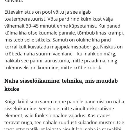
kahvatu.
Ettevalmistus on pool võitu ja see algab
toatemperatuurist. Võta pardirind külmikust välja
vähemalt 30–45 minutit enne küpsetamist. Kui paned
külma liha otse kuumale pannile, tõmbub lihas krampi,
mis teeb selle sitkeks. Samuti on oluline liha pind
korralikult kuivatada majapidamispaberiga. Niiskus on
krõbeda naha suurim vaenlane – kui nahk on märg,
hakkab see pannil aurustuma, mitte praadima, ning
tulemuseks on kummine, mitte krõbe koorik.
Naha sisselõikamine: tehnika, mis muudab
kõike
Kõige kriitilisem samm enne pannile panemist on naha
sisselõikamine. See ei ole mitte ainult dekoratiivne
element, vaid funktsionaalne vajadus. Kasutades
teravat nuga, tee nahale ruudustikulaadne muster. Ole
väga ettevaatlik, et lõigata ainult läbi naha ja rasvakihi,