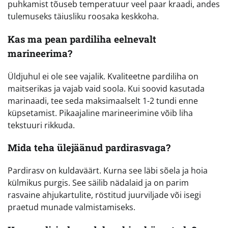
puhkamist tõuseb temperatuur veel paar kraadi, andes
tulemuseks täiusliku roosaka keskkoha.
Kas ma pean pardiliha eelnevalt
marineerima?
Üldjuhul ei ole see vajalik. Kvaliteetne pardiliha on
maitserikas ja vajab vaid soola. Kui soovid kasutada
marinaadi, tee seda maksimaalselt 1-2 tundi enne
küpsetamist. Pikaajaline marineerimine võib liha
tekstuuri rikkuda.
Mida teha ülejäänud pardirasvaga?
Pardirasv on kuldaväärt. Kurna see läbi sõela ja hoia
külmikus purgis. See säilib nädalaid ja on parim
rasvaine ahjukartulite, röstitud juurviljade või isegi
praetud munade valmistamiseks.