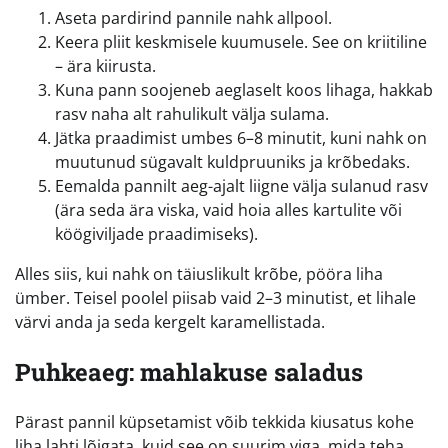
Aseta pardirind pannile nahk allpool.
Keera pliit keskmisele kuumusele. See on kriitiline
– ära kiirusta.
Kuna pann soojeneb aeglaselt koos lihaga, hakkab
rasv naha alt rahulikult välja sulama.
Jätka praadimist umbes 6–8 minutit, kuni nahk on
muutunud sügavalt kuldpruuniks ja krõbedaks.
Eemalda pannilt aeg-ajalt liigne välja sulanud rasv
(ära seda ära viska, vaid hoia alles kartulite või
köögiviljade praadimiseks).
Alles siis, kui nahk on täiuslikult krõbe, pööra liha
ümber. Teisel poolel piisab vaid 2–3 minutist, et lihale
värvi anda ja seda kergelt karamellistada.
Puhkeaeg: mahlakuse saladus
Pärast pannil küpsetamist võib tekkida kiusatus kohe
liha lahti lõigata, kuid see on suurim viga, mida teha