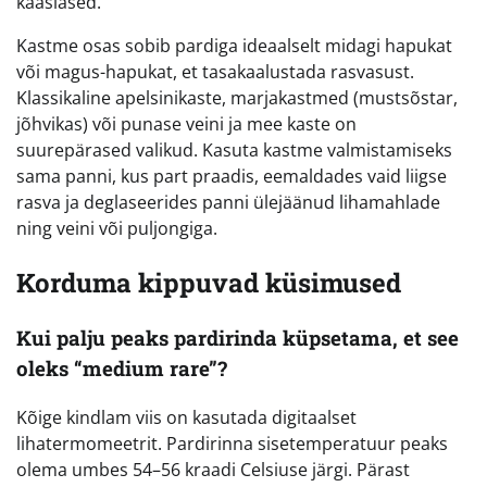
kaaslased.
Kastme osas sobib pardiga ideaalselt midagi hapukat
või magus-hapukat, et tasakaalustada rasvasust.
Klassikaline apelsinikaste, marjakastmed (mustsõstar,
jõhvikas) või punase veini ja mee kaste on
suurepärased valikud. Kasuta kastme valmistamiseks
sama panni, kus part praadis, eemaldades vaid liigse
rasva ja deglaseerides panni ülejäänud lihamahlade
ning veini või puljongiga.
Korduma kippuvad küsimused
Kui palju peaks pardirinda küpsetama, et see
oleks “medium rare”?
Kõige kindlam viis on kasutada digitaalset
lihatermomeetrit. Pardirinna sisetemperatuur peaks
olema umbes 54–56 kraadi Celsiuse järgi. Pärast