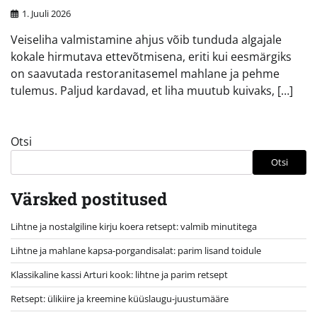
1. Juuli 2026
Veiseliha valmistamine ahjus võib tunduda algajale
kokale hirmutava ettevõtmisena, eriti kui eesmärgiks
on saavutada restoranitasemel mahlane ja pehme
tulemus. Paljud kardavad, et liha muutub kuivaks, […]
Otsi
Otsi
Värsked postitused
Lihtne ja nostalgiline kirju koera retsept: valmib minutitega
Lihtne ja mahlane kapsa-porgandisalat: parim lisand toidule
Klassikaline kassi Arturi kook: lihtne ja parim retsept
Retsept: ülikiire ja kreemine küüslaugu-juustumääre