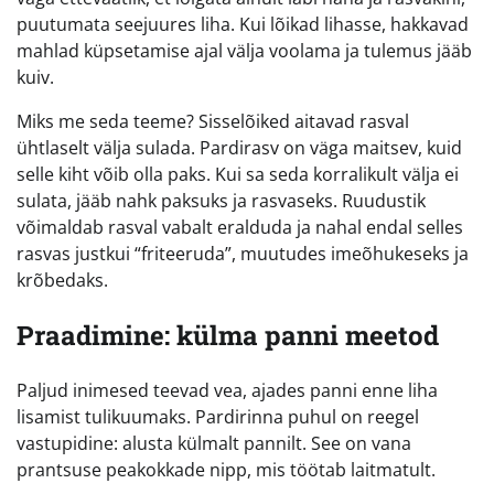
puutumata seejuures liha. Kui lõikad lihasse, hakkavad
mahlad küpsetamise ajal välja voolama ja tulemus jääb
kuiv.
Miks me seda teeme? Sisselõiked aitavad rasval
ühtlaselt välja sulada. Pardirasv on väga maitsev, kuid
selle kiht võib olla paks. Kui sa seda korralikult välja ei
sulata, jääb nahk paksuks ja rasvaseks. Ruudustik
võimaldab rasval vabalt eralduda ja nahal endal selles
rasvas justkui “friteeruda”, muutudes imeõhukeseks ja
krõbedaks.
Praadimine: külma panni meetod
Paljud inimesed teevad vea, ajades panni enne liha
lisamist tulikuumaks. Pardirinna puhul on reegel
vastupidine: alusta külmalt pannilt. See on vana
prantsuse peakokkade nipp, mis töötab laitmatult.