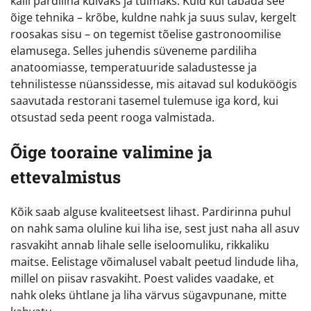
kalli pardiliha kuivaks ja tuimaks. Kuid kui tabada see
õige tehnika – krõbe, kuldne nahk ja suus sulav, kergelt
roosakas sisu – on tegemist tõelise gastronoomilise
elamusega. Selles juhendis süveneme pardiliha
anatoomiasse, temperatuuride saladustesse ja
tehnilistesse nüanssidesse, mis aitavad sul koduköögis
saavutada restorani tasemel tulemuse iga kord, kui
otsustad seda peent rooga valmistada.
Õige tooraine valimine ja
ettevalmistus
Kõik saab alguse kvaliteetsest lihast. Pardirinna puhul
on nahk sama oluline kui liha ise, sest just naha all asuv
rasvakiht annab lihale selle iseloomuliku, rikkaliku
maitse. Eelistage võimalusel vabalt peetud lindude liha,
millel on piisav rasvakiht. Poest valides vaadake, et
nahk oleks ühtlane ja liha värvus sügavpunane, mitte