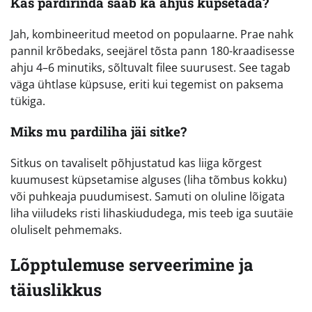
Kas pardirinda saab ka ahjus küpsetada?
Jah, kombineeritud meetod on populaarne. Prae nahk
pannil krõbedaks, seejärel tõsta pann 180-kraadisesse
ahju 4–6 minutiks, sõltuvalt filee suurusest. See tagab
väga ühtlase küpsuse, eriti kui tegemist on paksema
tükiga.
Miks mu pardiliha jäi sitke?
Sitkus on tavaliselt põhjustatud kas liiga kõrgest
kuumusest küpsetamise alguses (liha tõmbus kokku)
või puhkeaja puudumisest. Samuti on oluline lõigata
liha viiludeks risti lihaskiududega, mis teeb iga suutäie
oluliselt pehmemaks.
Lõpptulemuse serveerimine ja
täiuslikkus