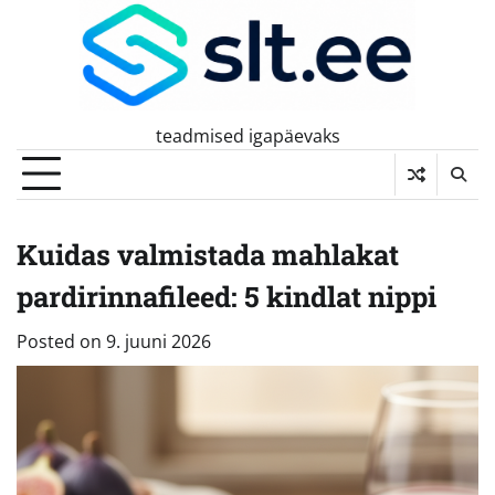
Skip
to
content
teadmised igapäevaks
Kuidas valmistada mahlakat
pardirinnafileed: 5 kindlat nippi
Posted on
9. juuni 2026