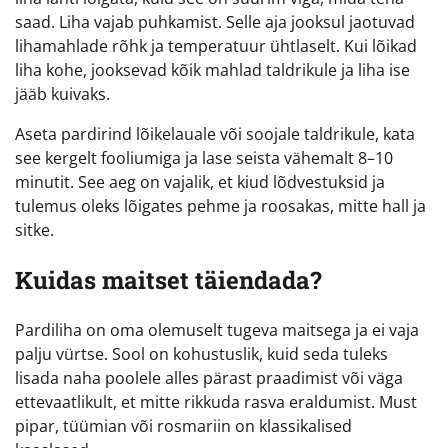
saad. Liha vajab puhkamist. Selle aja jooksul jaotuvad
lihamahlade rõhk ja temperatuur ühtlaselt. Kui lõikad
liha kohe, jooksevad kõik mahlad taldrikule ja liha ise
jääb kuivaks.
Aseta pardirind lõikelauale või soojale taldrikule, kata
see kergelt fooliumiga ja lase seista vähemalt 8–10
minutit. See aeg on vajalik, et kiud lõdvestuksid ja
tulemus oleks lõigates pehme ja roosakas, mitte hall ja
sitke.
Kuidas maitset täiendada?
Pardiliha on oma olemuselt tugeva maitsega ja ei vaja
palju vürtse. Sool on kohustuslik, kuid seda tuleks
lisada naha poolele alles pärast praadimist või väga
ettevaatlikult, et mitte rikkuda rasva eraldumist. Must
pipar, tüümian või rosmariin on klassikalised