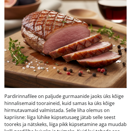
Pardirinnafilee on paljude gurmaanide jaoks üks kõige
hinnalisemaid tooraineid, kuid samas ka üks kõige
hirmutavamaid valmistada. Selle liha olemus on
kapriisne: liiga lühike küpsetusaeg jätab selle seest
tooreks ja nätskeks, liiga pikk küpsetamine aga muudab