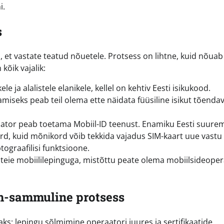
i.
s
et vastate teatud nõuetele. Protsess on lihtne, kuid nõuab
kõik vajalik:
 ja alalistele elanikele, kellel on kehtiv Eesti isikukood.
amiseks peab teil olema ette näidata füüsiline isikut tõenda
aator peab toetama Mobiil-ID teenust. Enamiku Eesti suure
dard, kuid mõnikord võib tekkida vajadus SIM-kaart uue vastu
tograafilisi funktsioone.
eie mobiililepinguga, mistõttu peate olema mobiilsideoper
m-sammuline protsess
s: lepingu sõlmimine operaatori juures ja sertifikaatide