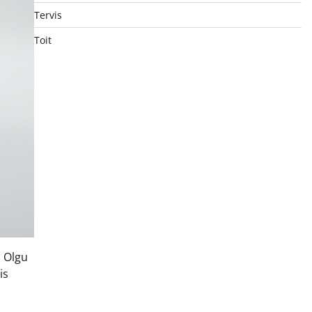
Tervis
Toit
. Olgu
is