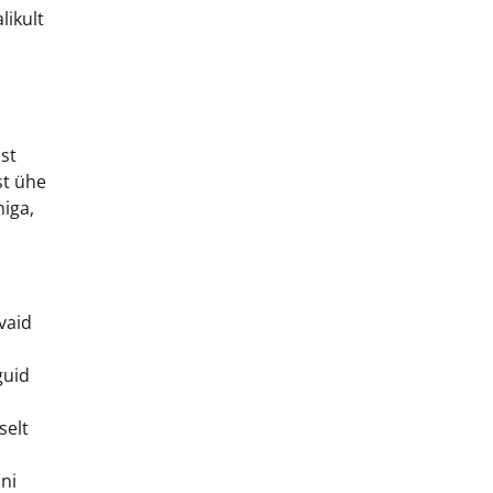
likult
st
st ühe
niga,
vaid
guid
selt
ni