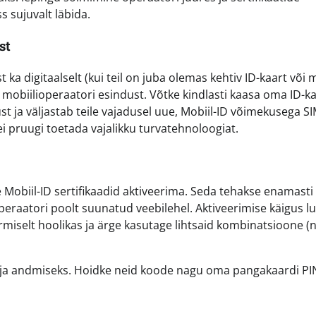
ss sujuvalt läbida.
st
ka digitaalselt (kui teil on juba olemas kehtiv ID-kaart või
 mobiilioperaatori esindust. Võtke kindlasti kaasa oma ID-k
st ja väljastab teile vajadusel uue, Mobiil-ID võimekusega SI
 pruugi toetada vajalikku turvatehnoloogiat.
 Mobiil-ID sertifikaadid aktiveerima. Seda tehakse enamasti
operaatori poolt suunatud veebilehel. Aktiveerimise käigus l
ärmiselt hoolikas ja ärge kasutage lihtsaid kombinatsioone (
kirja andmiseks. Hoidke neid koode nagu oma pangakaardi PI