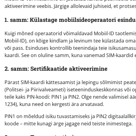
aktiveerimine veebis. Järgige allolevaid juhiseid, et protse
1. samm: Külastage mobiilsideoperaatori esindu
Kuigi mõned operaatorid võimaldavad Mobiil-ID taotlemist 
Mobiil-ID), on kõige kindlam ja levinum tee külastada oma
või pass. Esinduses kontrollib teenindaja teie isikusamasu
kaardi. See on oluline samm, kuna vanemad SIM-kaardid ei
2. samm: Sertifikaatide aktiveerimine
Pärast SIM-kaardi kättesaamist ja lepingu sõlmimist peate
(Politsei- ja Piirivalveameti) iseteeninduskeskkonnas või 
teile kaks PIN-koodi: PIN1 ja PIN2. Olge nende valimisel ä
1234), kuna need on kergesti ära arvatavad.
PIN1 on mõeldud isiku tuvastamiseks ja PIN2 digitaalall
koode – mitte kunagi ärge jagage neid teiste inimestega.