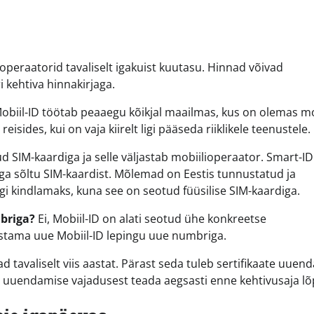
operaatorid tavaliselt igakuist kuutasu. Hinnad võivad
 kehtiva hinnakirjaga.
Mobiil-ID töötab peaaegu kõikjal maailmas, kus on olemas m
sides, kui on vaja kiirelt ligi pääseda riiklikele teenustele.
d SIM-kaardiga ja selle väljastab mobiilioperaator. Smart-I
ga sõltu SIM-kaardist. Mõlemad on Eestis tunnustatud ja
elgi kindlamaks, kuna see on seotud füüsilise SIM-kaardiga.
briga?
Ei, Mobiil-ID on alati seotud ühe konkreetse
stama uue Mobiil-ID lepingu uue numbriga.
ad tavaliselt viis aastat. Pärast seda tuleb sertifikaate uuen
 uuendamise vajadusest teada aegsasti enne kehtivusaja lõ