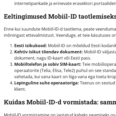
internetipankade ja erinevate erasektori portaaliden
Eeltingimused Mobiil-ID taotlemisek
Enne kui suundute Mobiil-ID-d taotlema, peate veenduma, 
mõningast ettevalmistust. Veenduge, et teie käsutuses on 
Eesti isikukood:
Mobiil-ID on mõeldud Eesti kodanikele
Kehtiv isikut tõendav dokument:
Mobiil-ID väljast
dokument, nagu ID-kaart või Eesti pass.
Mobiiltelefon ja sobiv SIM-kaart:
Teie mobiilioper
operaatorite (Telia, Elisa, Tele2) puhul on see stan
vahetada, kui vana kaart on liiga vana ega toeta krüp
Lepinguline suhe operaatoriga:
Teenus on seotud t
klient.
Kuidas Mobiil-ID-d vormistada: sam
Mobiil-ID vormistamine on jaotatud kaheks peamiseks osak