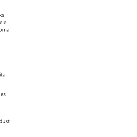
ks
eie
a oma
ita
ses
ndust