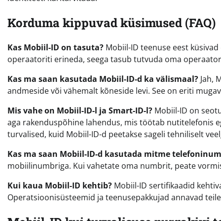
Korduma kippuvad küsimused (FAQ)
Kas Mobiil-ID on tasuta?
Mobiil-ID teenuse eest küsivad 
operaatoriti erineda, seega tasub tutvuda oma operaatori
Kas ma saan kasutada Mobiil-ID-d ka välismaal?
Jah, 
andmeside või vähemalt kõneside levi. See on eriti mugav rei
Mis vahe on Mobiil-ID-l ja Smart-ID-l?
Mobiil-ID on seotu
aga rakenduspõhine lahendus, mis töötab nutitelefonis e
turvalised, kuid Mobiil-ID-d peetakse sageli tehniliselt ve
Kas ma saan Mobiil-ID-d kasutada mitme telefoninum
mobiilinumbriga. Kui vahetate oma numbrit, peate vormi
Kui kaua Mobiil-ID kehtib?
Mobiil-ID sertifikaadid kehtiv
Operatsioonisüsteemid ja teenusepakkujad annavad teile