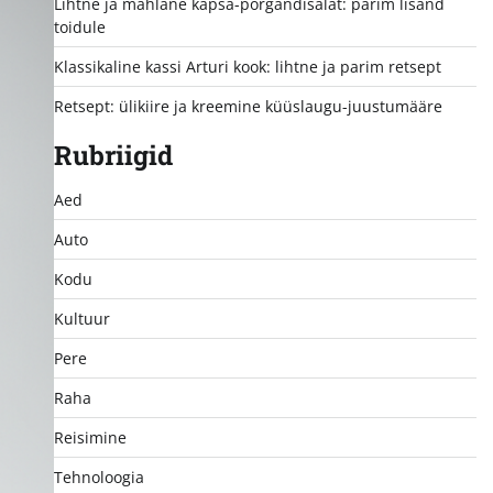
Lihtne ja mahlane kapsa-porgandisalat: parim lisand
toidule
Klassikaline kassi Arturi kook: lihtne ja parim retsept
Retsept: ülikiire ja kreemine küüslaugu-juustumääre
Rubriigid
Aed
Auto
Kodu
Kultuur
Pere
Raha
Reisimine
Tehnoloogia