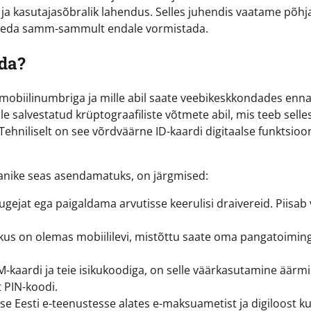
 ja kasutajasõbralik lahendus. Selles juhendis vaatame põhja
as seda samm-sammult endale vormistada.
ada?
e mobiilinumbriga ja mille abil saate veebikeskkondades enna
le salvestatud krüptograafiliste võtmete abil, mis teeb selle
 Tehniliselt on see võrdväärne ID-kaardi digitaalse funktsioo
anike seas asendamatuks, on järgmised:
gejat ega paigaldama arvutisse keerulisi draivereid. Piisab 
, kus on olemas mobiililevi, mistõttu saate oma pangatoimin
-kaardi ja teie isikukoodiga, on selle väärkasutamine äärmi
 PIN-koodi.
se Eesti e-teenustesse alates e-maksuametist ja digiloost ku