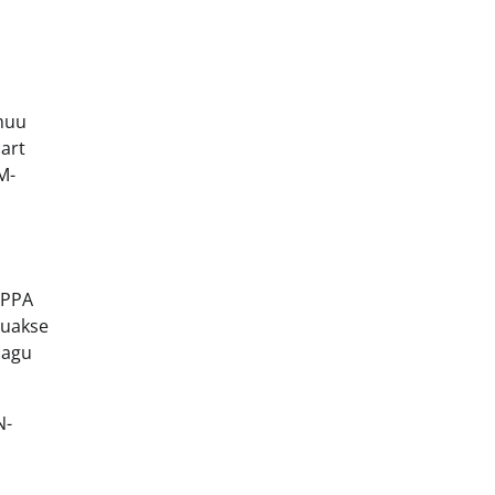
 muu
aart
M-
 PPA
uuakse
nagu
N-