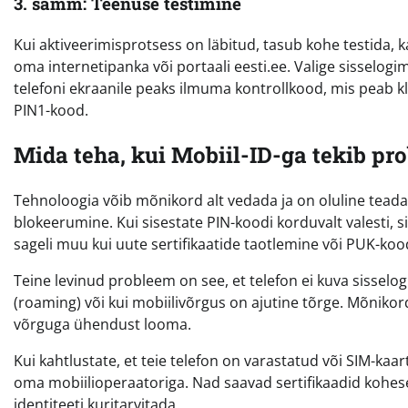
3. samm: Teenuse testimine
Kui aktiveerimisprotsess on läbitud, tasub kohe testida,
oma internetipanka või portaali eesti.ee. Valige sisselogi
telefoni ekraanile peaks ilmuma kontrollkood, mis peab k
PIN1-kood.
Mida teha, kui Mobiil-ID-ga tekib pr
Tehnoloogia võib mõnikord alt vedada ja on oluline tead
blokeerumine. Kui sisestate PIN-koodi korduvalt valesti, siis
sageli muu kui uute sertifikaatide taotlemine või PUK-kood
Teine levinud probleem on see, et telefon ei kuva sisselog
(roaming) või kui mobiilivõrgus on ajutine tõrge. Mõnikord
võrguga ühendust looma.
Kui kahtlustate, et teie telefon on varastatud või SIM-ka
oma mobiilioperaatoriga. Nad saavad sertifikaadid koheselt
identiteeti kuritarvitada.