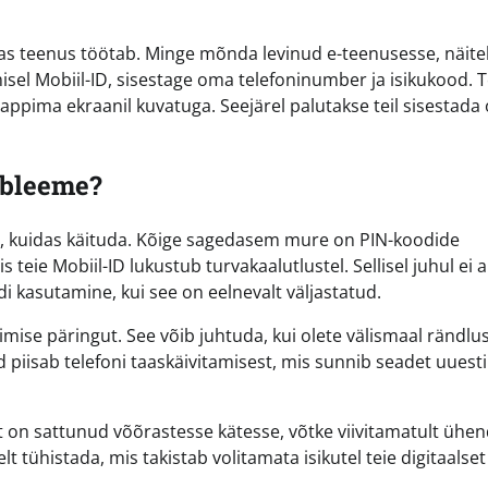
 kas teenus töötab. Minge mõnda levinud e-teenusesse, näite
misel Mobiil-ID, sisestage oma telefoninumber ja isikukood. T
lappima ekraanil kuvatuga. Seejärel palutakse teil sisestad
obleeme?
a, kuidas käituda. Kõige sagedasem mure on PIN-koodide
 teie Mobiil-ID lukustub turvakaalutlustel. Sellisel juhul ei a
i kasutamine, kui see on eelnevalt väljastatud.
imise päringut. See võib juhtuda, kui olete välismaal rändlu
 piisab telefoni taaskäivitamisest, mis sunnib seadet uuesti
art on sattunud võõrastesse kätesse, võtke viivitamatult ühe
 tühistada, mis takistab volitamata isikutel teie digitaalset