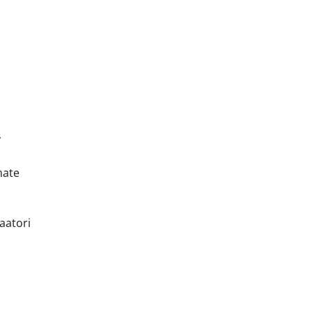
v
mate
aatori