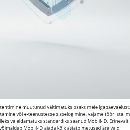
utentimine muutunud vältimatuks osaks meie igapäevaelust
utamine või e-teenustesse sisselogimine, vajame tööriista, m
selleks vaieldamatuks standardiks saanud Mobiil-ID. Erinevalt
t, võimaldab Mobiil-ID ajada kõik asjatoimetused ära vaid