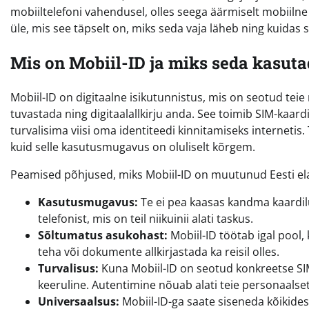
mobiiltelefoni vahendusel, olles seega äärmiselt mobiilne
üle, mis see täpselt on, miks seda vaja läheb ning kuid
Mis on Mobiil-ID ja miks seda kasut
Mobiil-ID on digitaalne isikutunnistus, mis on seotud tei
tuvastada ning digitaalallkirju anda. See toimib SIM-kaardi
turvalisima viisi oma identiteedi kinnitamiseks internetis.
kuid selle kasutusmugavus on oluliselt kõrgem.
Peamised põhjused, miks Mobiil-ID on muutunud Eesti el
Kasutusmugavus:
Te ei pea kaasas kandma kaardilu
telefonist, mis on teil niikuinii alati taskus.
Sõltumatus asukohast:
Mobiil-ID töötab igal pool
teha või dokumente allkirjastada ka reisil olles.
Turvalisus:
Kuna Mobiil-ID on seotud konkreetse SIM
keeruline. Autentimine nõuab alati teie personaalset
Universaalsus:
Mobiil-ID-ga saate siseneda kõikides