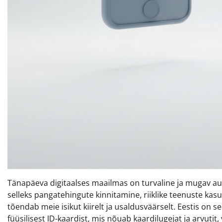
Tänapäeva digitaalses maailmas on turvaline ja mugav a
selleks pangatehingute kinnitamine, riiklike teenuste kas
tõendab meie isikut kiirelt ja usaldusväärselt. Eestis on 
füüsilisest ID-kaardist, mis nõuab kaardilugejat ja arvuti