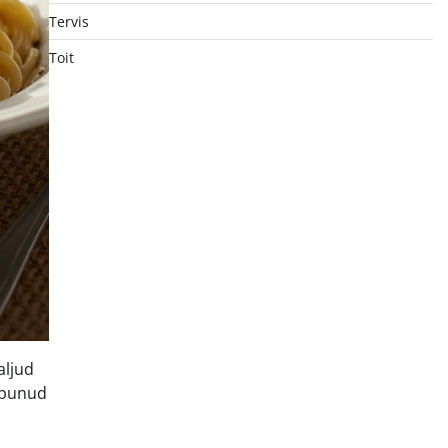
Tervis
Toit
aljud
eepunud