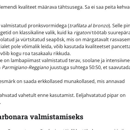
lemendi kvaliteet määrava tähtsusega. Sa ei saa peita kehva
n valmistatud pronksvormidega (
trafilata al bronzo
). Selle p
etid on klassikaline valik, kuid ka
rigatoni
töötab suurepära
latud ja vürtsitatud seapõsk, mis on märgatavalt rasvasem
alet pole võimalik leida, võib kasutada kvaliteetset pancetta
e võib kogu roa tasakaalu rikkuda.
e on lambapiimast valmistatud terav, soolane ja intensiivne 
a
Parmigiano-Reggiano
juustuga suhtega 50:50, et saavutad
eesmärk on saada erkkollased munakollased, mis annavad
 jahvatad vahetult enne kasutamist. Eeljahvatatud pipar on
.
arbonara valmistamiseks