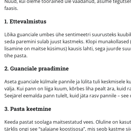
Nüüd, kui oleme toorained üle vaadanud, asume tegutsema
faasis.
1. Ettevalmistus
Lõika guanciale umbes ühe sentimeetri suurusteks kuubikut
seda paremini sulab juust kastmeks. Klopi munakollased 
lisamine on maitse küsimus) kausis lahti, sega juurde su
tihe pasta.
2. Guanciale praadimine
Aseta guanciale külmale pannile ja lülita tuli keskmisele 
välja. Kui pann on liiga kuum, kõrbes liha pealt ära, kuid 
Seejärel eemalda pann tulelt, kuid jäta rasv pannile – see
3. Pasta keetmine
Keeda pastat soolaga maitsestatud vees. Oluline on kasuta
tärklis ongi see “salajane koostisosa”, mis seob kastme s