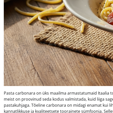
Pasta carbonara on üks maailma armastatumaid Itaalia toi
meist on proovinud seda kodus valmistada, kuid liiga sa
pastakuhjaga. Tõeline carbonara on midagi enamat kui lih
kannatlikkuse ja kvaliteetsete toorainete sümfoonia. Sel