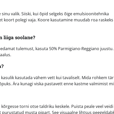
sinu valik. Siiski, kui õpid selgeks õige emulsioonitehnika
, et koort polegi vaja. Koore kasutamine muudab roa raskeks 
n liiga soolane?
hedamat tulemust, kasuta 50% Parmigiano-Reggiano juustu.
aalus.
a?
 kasulik kasutada vähem vett kui tavaliselt. Mida rohkem tärk
lõpuks. Ära kunagi viska pastavett enne kastme valmimist m
kõrgesse torni otse taldriku keskele. Puista peale veel veidi
dalt purustatud musta pipart. See visuaalne lihtsus peegeldab