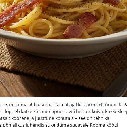
te, mis oma lihtsuses on samal ajal ka äärmiselt nõudlik. P
geli lõppeb katse kas munapudru või hoopis kuiva, kokkukl
tsalt koorene ja juustune kõhutäis – see on tehnika,
les põhjalikus juhendis sukeldume sügavale Rooma köögi