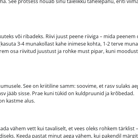
. See protsess nõuab sinu täielikku tähelepanu, eriti viim
eks või ribadeks. Riivi juust peene riiviga – mida peenem o
(kasuta 3-4 munakollast kahe inimese kohta, 1-2 terve muna
urem osa riivitud juustust ja rohke must pipar, kuni moodus
kuumusele. See on kriitiline samm: soovime, et rasv sulaks ae
rasv jääb sisse. Prae kuni tükid on kuldpruunid ja krõbedad.
 on kastme alus.
da vähem vett kui tavaliselt, et vees oleks rohkem tärklist 
iidiseks. Keeda pastat minut aega vähem, kui pakendil märgit