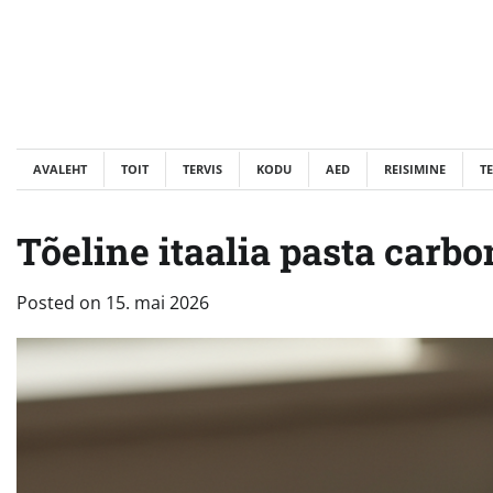
Skip
to
content
AVALEHT
TOIT
TERVIS
KODU
AED
REISIMINE
T
Tõeline itaalia pasta carbo
Posted on
15. mai 2026