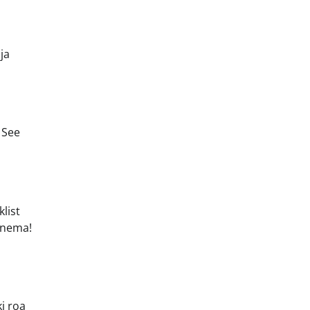
ja
 See
list
inema!
ki roa