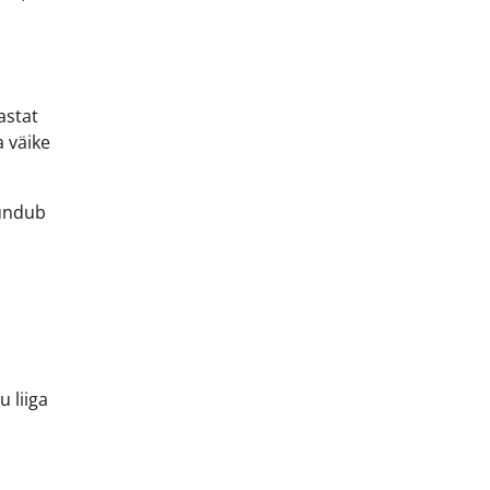
astat
a väike
tundub
 liiga