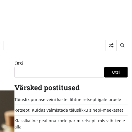
Otsi
Otsi
Värsked postitused
Täiuslik punase veini kaste: lihtne retsept igale praele
Retsept: Kuidas valmistada täiuslikku sinepi-meekastet
Klassikaline pealinna kook: parim retsept, mis viib keele
alla