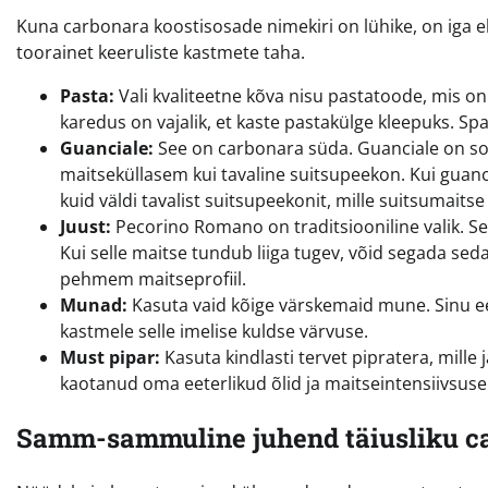
Kuna carbonara koostisosade nimekiri on lühike, on iga e
toorainet keeruliste kastmete taha.
Pasta:
Vali kvaliteetne kõva nisu pastatoode, mis o
karedus on vajalik, et kaste pastakülge kleepuks. Spag
Guanciale:
See on carbonara süda. Guanciale on soo
maitseküllasem kui tavaline suitsupeekon. Kui guanci
kuid väldi tavalist suitsupeekonit, mille suitsumaits
Juust:
Pecorino Romano on traditsiooniline valik. Se
Kui selle maitse tundub liiga tugev, võid segada sed
pehmem maitseprofiil.
Munad:
Kasuta vaid kõige värskemaid mune. Sinu 
kastmele selle imelise kuldse värvuse.
Must pipar:
Kasuta kindlasti tervet pipratera, mille
kaotanud oma eeterlikud õlid ja maitseintensiivsuse
Samm-sammuline juhend täiusliku c