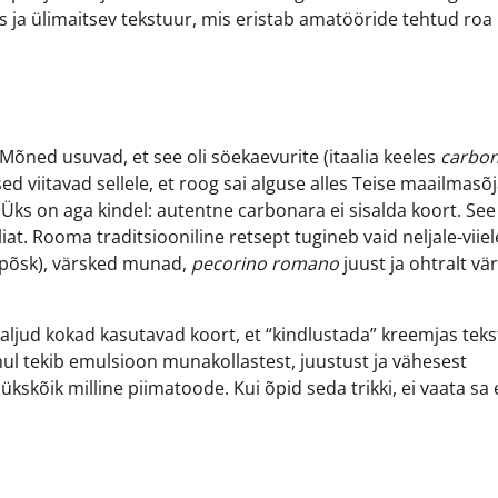
as ja ülimaitsev tekstuur, mis eristab amatööride tehtud roa
õned usuvad, et see oli söekaevurite (itaalia keeles
carbon
sed viitavad sellele, et roog sai alguse alles Teise maailmasõja
. Üks on aga kindel: autentne carbonara ei sisalda koort. See
at. Rooma traditsiooniline retsept tugineb vaid neljale-viiel
põsk), värsked munad,
pecorino romano
juust ja ohtralt vär
: paljud kokad kasutavad koort, et “kindlustada” kreemjas teks
uhul tekib emulsioon munakollastest, juustust ja vähesest
ükskõik milline piimatoode. Kui õpid seda trikki, ei vaata s