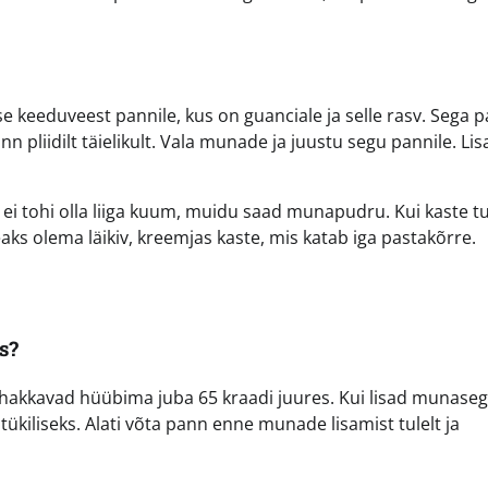
e keeduveest pannile, kus on guanciale ja selle rasv. Sega p
 pliidilt täielikult. Vala munade ja juustu segu pannile. Lis
ei tohi olla liiga kuum, muidu saad munapudru. Kui kaste 
eaks olema läikiv, kreemjas kaste, mis katab iga pastakõrre.
s?
akkavad hüübima juba 65 kraadi juures. Kui lisad munasegu
kiliseks. Alati võta pann enne munade lisamist tulelt ja