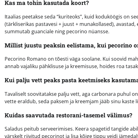
Kas ma tohin kasutada koort?
Itaalias peetakse seda “kuriteoks”, kuid koduköögis on see 
(tärkliserikas pastavesi + juust + munakollased), avastad
summutab guanciale ning pecorino nüansse.
Millist juustu peaksin eelistama, kui pecorino o
Pecorino Romano on tõesti väga soolane. Kui soovid ma
annab vajaliku pähklisuse ja kreemisuse, hoides roa tasak
Kui palju vett peaks pasta keetmiseks kasutam
Tavaliselt soovitatakse palju vett, aga carbonara puhul on
vette eraldub, seda paksem ja kreemjam jääb sinu kaste 
Kuidas saavutada restorani-tasemel välimus?
Saladus peitub serveerimises. Keera spagetid tangide abil 
värskelt riivitud pecorinot ja lisa kõige tippu veidi jäme