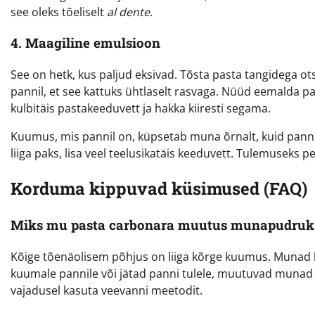
see oleks tõeliselt
al dente
.
4. Maagiline emulsioon
See on hetk, kus paljud eksivad. Tõsta pasta tangidega ots
pannil, et see kattuks ühtlaselt rasvaga. Nüüd eemalda pann
kulbitäis pastakeeduvett ja hakka kiiresti segama.
Kuumus, mis pannil on, küpsetab muna õrnalt, kuid pann 
liiga paks, lisa veel teelusikatäis keeduvett. Tulemuseks p
Korduma kippuvad küsimused (FAQ)
Miks mu pasta carbonara muutus munapudruk
Kõige tõenäolisem põhjus on liiga kõrge kuumus. Munad h
kuumale pannile või jätad panni tulele, muutuvad munad tü
vajadusel kasuta veevanni meetodit.