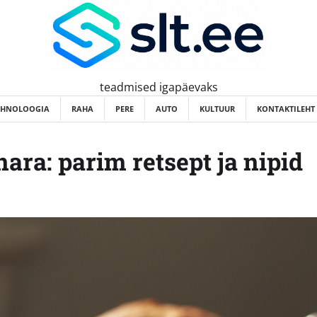
teadmised igapäevaks
EHNOLOOGIA
RAHA
PERE
AUTO
KULTUUR
KONTAKTILEHT
nara: parim retsept ja nipid