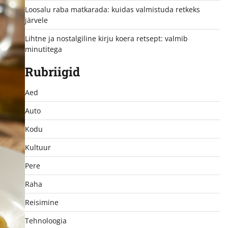
Loosalu raba matkarada: kuidas valmistuda retkeks
järvele
Lihtne ja nostalgiline kirju koera retsept: valmib
minutitega
Rubriigid
Aed
Auto
Kodu
Kultuur
Pere
Raha
Reisimine
Tehnoloogia