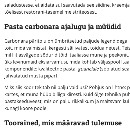
saladustesse, et aidata sul saavutada see siidine, kreemj
tõelisest restorani-tasemel meistriteosest.
Pasta carbonara ajalugu ja müüdid
Carbonara päritolu on ümbritsetud paljude legendidega. M
toit, mida valmistati kergesti säilivatest toiduainetest. Tei
mil liitlasvägede sõdurid tõid Itaaliasse mune ja peekonit
üks levinumaid eksiarvamusi, mida kohtab väljaspool Itaali
komponendile: kvaliteetne pasta,
guanciale
(soolatud sea
jahvatatud musta pipart.
Miks siis koor tekitab nii palju vaidlusi? Põhjus on lihtne
kartes, et muna hüübib liiga kiiresti. Kuid õige tehnika p
pastakeeduveest, mis on palju rikkalikum ja maitsvam kui 
kunagi koore poole.
Toorained, mis määravad tulemuse