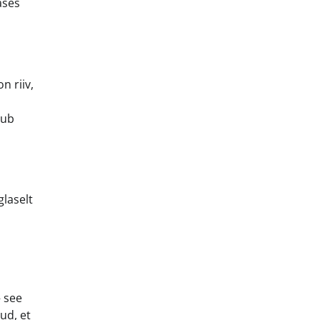
ases
n riiv,
tub
glaselt
– see
ud, et