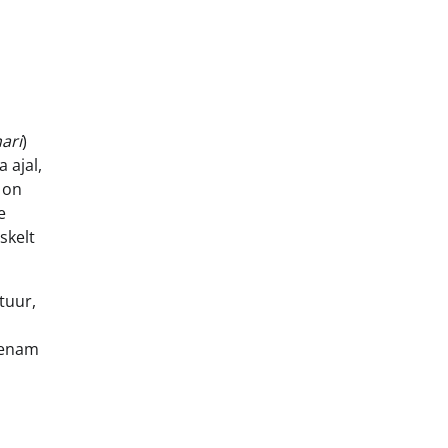
ari
)
 ajal,
 on
e
skelt
tuur,
a enam